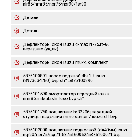
nlr85/nmr85/npr75/nqr90/fsr90
Деталь
Деталь
Дефлекторы окон isuzu d-max rt-75,rt-66
передние (ук,дк)
Дефлекторы окон isuzu mu-x, комплект
5876100891 насос водяной 4hk1-t isuzu
(8973634780) bvp ch* 5876100890
5876101590 амортизатор передний isuzu
nmr85,mitsubishi fuso bvp ch*
5876101750 подшипник hr32206j передней
ступицы наружний mmc canter / isuzu elf bvp
5876102000 подшипник подвесной (d=40мм) isuzu
nqr90/npr75/nqr71 5375160052/5375100071 bvp