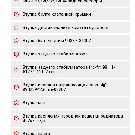
isuzu ftr/fvr/gvr/fvr34 задней рессоры
Втулка болта клапанной крышки
Втулка дистанционная хомута глушителя
Втулка 6й передачи 90387-31002
Втулка заднего стабилизатора
Втулка заднего стабилизатора frd/frr 98_ 1-
51779-111-2 orig
Втулка клапана направляющая isuzu 4jj1
8942394230 mv08207
Втулка кпп
Втулка крепления передней решетки радиатора
d=7x7 l=7,5
Втулка линка