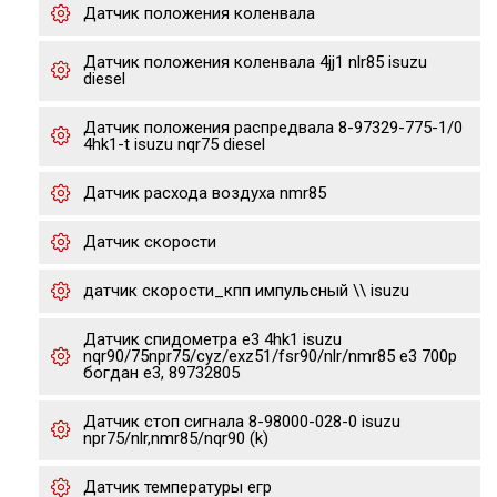
Датчик положения коленвала
Датчик положения коленвала 4jj1 nlr85 isuzu
diesel
Датчик положения распредвала 8-97329-775-1/0
4hk1-t isuzu nqr75 diesel
Датчик расхода воздуха nmr85
Датчик скорости
датчик скорости_кпп импульсный \\ isuzu
Датчик спидометра е3 4hk1 isuzu
nqr90/75npr75/cyz/exz51/fsr90/nlr/nmr85 e3 700p
богдан е3, 89732805
Датчик стоп сигнала 8-98000-028-0 isuzu
npr75/nlr,nmr85/nqr90 (k)
Датчик температуры егр