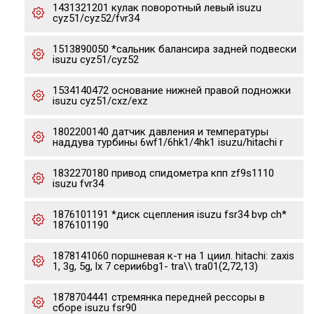
1431321201 кулак поворотный левый isuzu
cyz51/cyz52/fvr34
1513890050 *сальник балансира задней подвески
isuzu cyz51/cyz52
1534140472 основание нижней правой подножки
isuzu cyz51/cxz/exz
1802200140 датчик давления и температуры
наддува турбины 6wf1/6hk1/4hk1 isuzu/hitachi r
1832270180 привод спидометра кпп zf9s1110
isuzu fvr34
1876101191 *диск сцепления isuzu fsr34 bvp ch*
1876101190
1878141060 поршневая к-т на 1 циил. hitachi: zaxis
1, 3g, 5g, lx 7 серии6bg1- tra\\ tra01(2,72,13)
1878704441 стремянка передней рессоры в
сборе isuzu fsr90