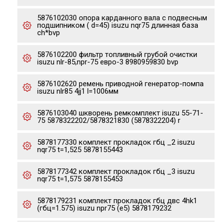
5876102030 опора карданного вала с подвесным
подшипником ( d=45) isuzu nqr75 длинная база
ch*bvp
5876102200 фильтр топливный грубой очистки
isuzu nlr-85,npr-75 евро-3 8980959830 bvp
5876102620 ремень приводной генератор-помпа
isuzu nlr85 4jj1 l=1006мм
5876103040 шкворень ремкомплект isuzu 55-71-
75 5878322202/5878321830 (5878322204) r
5878177330 комплект прокладок гбц _2 isuzu
nqr75 t=1,525 5878155443
5878177342 комплект прокладок гбц _3 isuzu
nqr75 t=1,575 5878155453
5878179231 комплект прокладок гбц двс 4hk1
(гбц=1.575) isuzu npr75 (e5) 5878179232