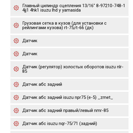
Главный цилиндр сцепления 13/16" 8-97210-748-1
4jj1 4hk1 isuzu lhd y yamasida
Грузовая сетка в кузов (для установки с
рейлингами кузова) rt-75,rt-66 (дк)
Датчик
Датчик
Датчик (регулятор) холостых оборотов isuzu nlr-
85
Датчик абс задний
Датчик абс задний isuzu npr75 (е-5) _zmet_
Датчик абс задний правый/левый nmr-85
Датчик абс isuzu nqr-75/71 (задний)