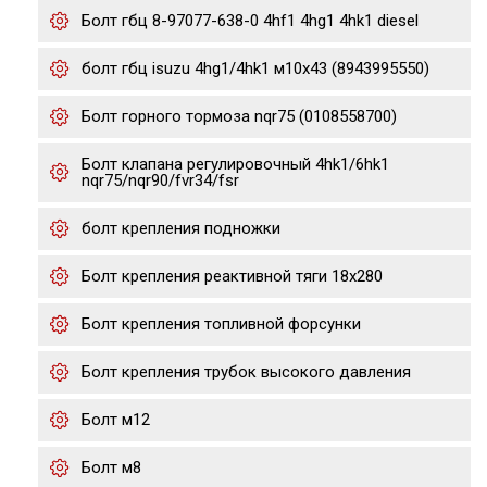
Болт гбц 8-97077-638-0 4hf1 4hg1 4hk1 diesel
болт гбц isuzu 4hg1/4hk1 м10х43 (8943995550)
Болт горного тормоза nqr75 (0108558700)
Болт клапана регулировочный 4hk1/6hk1
nqr75/nqr90/fvr34/fsr
болт крепления подножки
Болт крепления реактивной тяги 18x280
Болт крепления топливной форсунки
Болт крепления трубок высокого давления
Болт м12
Болт м8