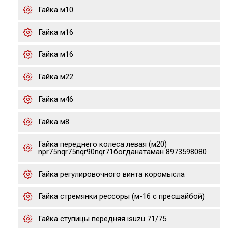
Гайка м10
Гайка м16
Гайка м16
Гайка м22
Гайка м46
Гайка м8
Гайка переднего колеса левая (м20)
npr75nqr75nqr90nqr71богданатаман 8973598080
Гайка регулировочного винта коромысла
Гайка стремянки рессоры (м-16 с пресшайбой)
Гайка ступицы передняя isuzu 71/75