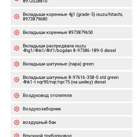
8972028810
Вкладыши коренные 4jj1 (grade-5) isuzu/hitachi,
8973879680
Вкладыши коренные 8973879650
Вкладыши распредвала isuzu
4hg1/4hk1/4hf1/bogdan 8-97386-189-0 diesel
Вкладыши шатунные (пара) green
Вкладыши шатунные 8-97616-358-0 std green
4hk1-t nqr90/nqr/npr75 (на шейку) diesel
Воздуховод отопителя
Воздухозаборник
воздушный бак
Впускной трубопровод