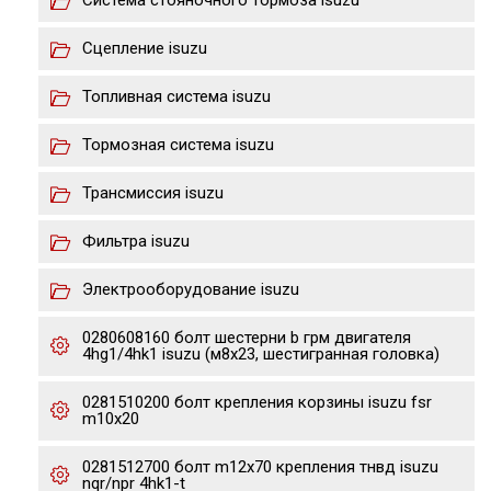
Система стояночного тормоза isuzu
Сцепление isuzu
Топливная система isuzu
Тормозная система isuzu
Трансмиссия isuzu
Фильтра isuzu
Электрооборудование isuzu
0280608160 болт шестерни b грм двигателя
4hg1/4hk1 isuzu (м8х23, шестигранная головка)
0281510200 болт крепления корзины isuzu fsr
m10x20
0281512700 болт m12x70 крепления тнвд isuzu
nqr/npr 4hk1-t