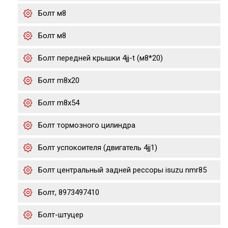
Болт м8
Болт м8
Болт передней крышки 4jj-t (м8*20)
Болт m8x20
Болт m8x54
Болт тормозного цилиндра
Болт успокоителя (двигатель 4jj1)
Болт центральный задней рессоры isuzu nmr85
Болт, 8973497410
Болт-штуцер