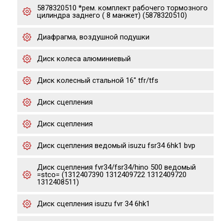
5878320510 *рем. комплект рабочего тормозного
цилиндра заднего ( 8 манжет) (5878320510)
Диафрагма, воздушной подушки
Диск колеса алюминиевый
Диск колесный стальной 16" tfr/tfs
Диск сцепления
Диск сцепления
Диск сцепления ведомый isuzu fsr34 6hk1 bvp
Диск сцепления fvr34/fsr34/hino 500 ведомый
=stco= (1312407390 1312409722 1312409720
1312408511)
Диск сцепления isuzu fvr 34 6hk1