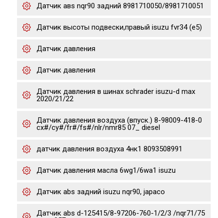
Датчик авs nqr90 задний 8981710050/8981710051
Датчик высоты подвески,правый isuzu fvr34 (e5)
Датчик давления
Датчик давления
Датчик давления в шинах schrader isuzu-d max
2020/21/22
Датчик давления воздуха (впуск.) 8-98009-418-0
cx#/cy#/fr#/fs#/nlr/nmr85 07_ diesel
датчик давления воздуха 4нк1 8093508991
Датчик давления масла 6wg1/6wa1 isuzu
Датчик abs задний isuzu nqr90, japaco
Датчик abs d-125415/8-97206-760-1/2/3 /nqr71/75