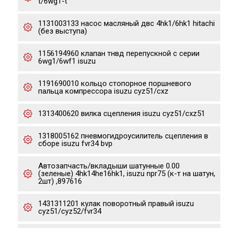
t/6wg1-t
1131003133 насос масляный двс 4hk1/6hk1 hitachi
(без выступа)
1156194960 клапан тнвд перепускной с серии
6wg1/6wf1 isuzu
1191690010 кольцо стопорное поршневого
пальца компрессора isuzu cyz51/cxz
1313400620 вилка сцепления isuzu cyz51/cxz51
1318005162 пневмогидроусилитель сцепления в
сборе isuzu fvr34 bvp
Автозапчасть/вкладыши шатунные 0.00
(зеленые) 4hk14he16hk1, isuzu npr75 (к-т на шатун,
2шт) ,897616
1431311201 кулак поворотный правый isuzu
cyz51/cyz52/fvr34