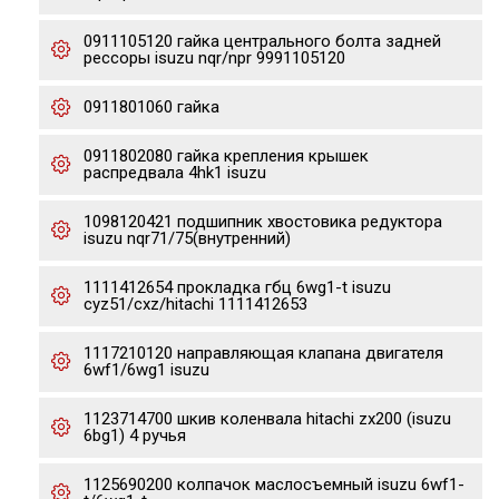
0911105120 гайка центрального болта задней
рессоры isuzu nqr/npr 9991105120
0911801060 гайка
0911802080 гайка крепления крышек
распредвала 4hk1 isuzu
1098120421 подшипник хвостовика редуктора
isuzu nqr71/75(внутренний)
1111412654 прокладка гбц 6wg1-t isuzu
cyz51/cxz/hitachi 1111412653
1117210120 направляющая клапана двигателя
6wf1/6wg1 isuzu
1123714700 шкив коленвала hitachi zx200 (isuzu
6bg1) 4 ручья
1125690200 колпачок маслосъемный isuzu 6wf1-