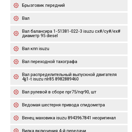
Брызговик передний
Вал
Вал балансира 1-51381-022-3 isuzu cx#/cy#/ex#
диаметр 95 diesel
Вал кпп isuzu
Вал переходной тахографа
Вал распределительный выпускной двигателя
4jj1-t isuzu nlr85 8982889460
Вал рулевой в сборе npr75/nqr90, шт
Ведомая шестерня привода спидометра
Венец маховика isuzu 8943967841 неоригинал
Вилка включения 4-й передачи