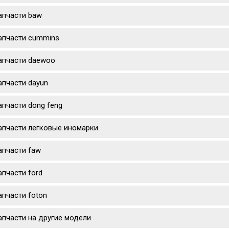
апчасти baw
апчасти cummins
апчасти daewoo
апчасти dayun
апчасти dong feng
апчасти легковые иномарки
апчасти faw
апчасти ford
апчасти foton
апчасти на другие модели