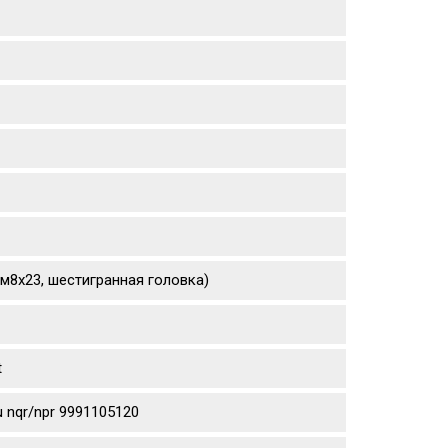
(м8х23, шестигранная головка)
t
 nqr/npr 9991105120