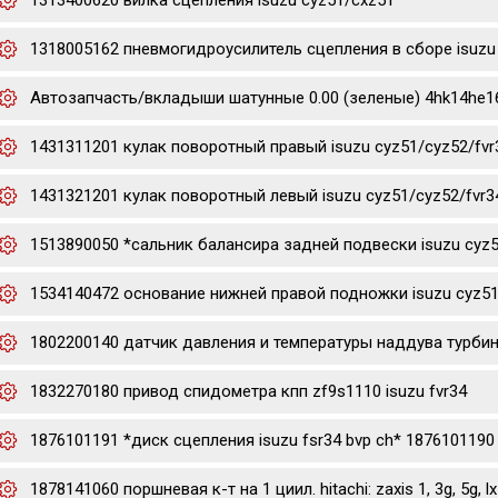
1313400620 вилка сцепления isuzu cyz51/cxz51
1318005162 пневмогидроусилитель сцепления в сборе isuzu 
Автозапчасть/вкладыши шатунные 0.00 (зеленые) 4hk14he16hk
1431311201 кулак поворотный правый isuzu cyz51/cyz52/fvr
1431321201 кулак поворотный левый isuzu cyz51/cyz52/fvr3
1513890050 *сальник балансира задней подвески isuzu cyz
1534140472 основание нижней правой подножки isuzu cyz51
1802200140 датчик давления и температуры наддува турбины 
1832270180 привод спидометра кпп zf9s1110 isuzu fvr34
1876101191 *диск сцепления isuzu fsr34 bvp ch* 1876101190
1878141060 поршневая к-т на 1 циил. hitachi: zaxis 1, 3g, 5g, lx