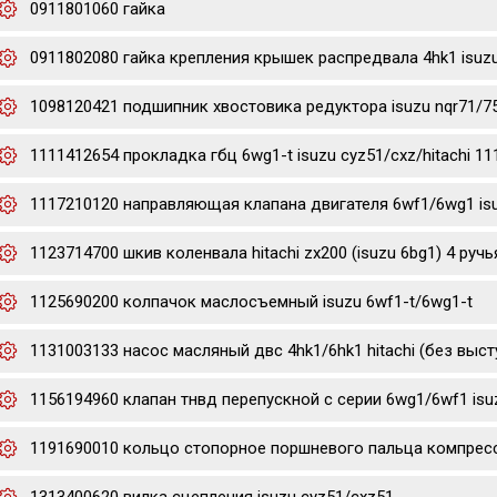
0911801060 гайка
0911802080 гайка крепления крышек распредвала 4hk1 isuz
1098120421 подшипник хвостовика редуктора isuzu nqr71/7
1111412654 прокладка гбц 6wg1-t isuzu cyz51/cxz/hitachi 1
1117210120 направляющая клапана двигателя 6wf1/6wg1 is
1123714700 шкив коленвала hitachi zx200 (isuzu 6bg1) 4 ручь
1125690200 колпачок маслосъемный isuzu 6wf1-t/6wg1-t
1131003133 насос масляный двс 4hk1/6hk1 hitachi (без выст
1156194960 клапан тнвд перепускной с серии 6wg1/6wf1 isu
1191690010 кольцо стопорное поршневого пальца компресс