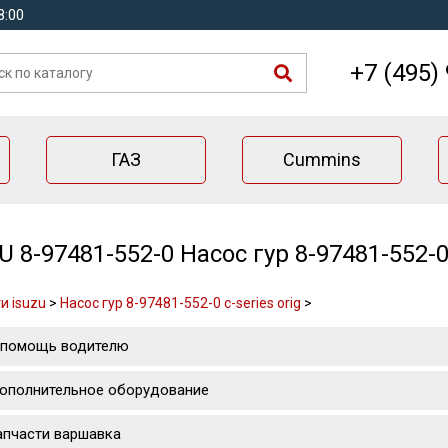
8:00
+7 (495)
ГАЗ
Cummins
U 8-97481-552-0 Насос гур 8-97481-552-0 
и isuzu
>
Насос гур 8-97481-552-0 c-series orig
>
 помощь водителю
ополнительное оборудование
апчасти варшавка