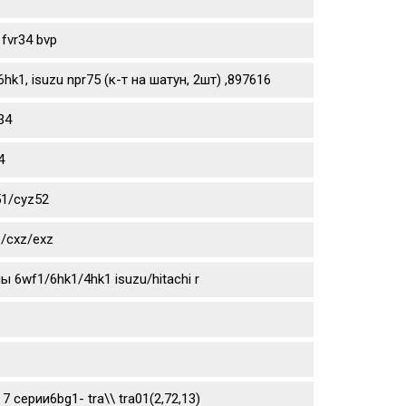
fvr34 bvp
1, isuzu npr75 (к-т на шатун, 2шт) ,897616
34
4
51/cyz52
/cxz/exz
6wf1/6hk1/4hk1 isuzu/hitachi r
 7 серии6bg1- tra\\ tra01(2,72,13)