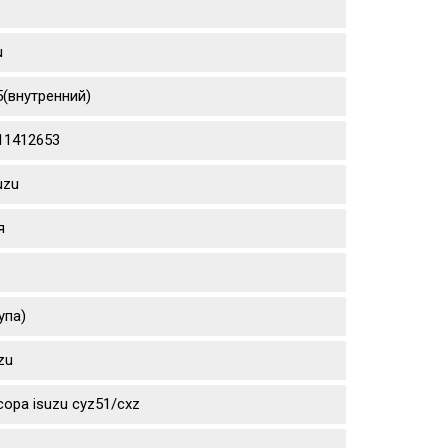
u
5(внутренний)
111412653
uzu
я
упа)
zu
ора isuzu cyz51/cxz