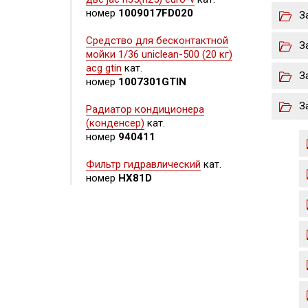
номер
1009017FD020
З
Средство для бесконтактной
З
мойки 1/36 uniclean-500 (20 кг)
acg gtin
кат.
З
номер
1007301GTIN
З
Радиатор кондиционера
(конденсер)
кат.
номер
940411
Фильтр гидравлический
кат.
номер
HX81D