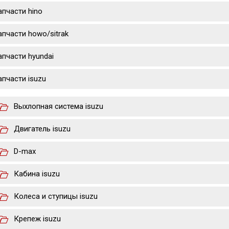
апчасти hino
апчасти howo/sitrak
апчасти hyundai
апчасти isuzu
Выхлопная система isuzu
Двигатель isuzu
D-max
Кабина isuzu
Колеса и ступицы isuzu
Крепеж isuzu