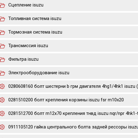
Сцепление isuzu
Топливная система isuzu
Тормозная система isuzu
Трансмиссия isuzu
Фильтра isuzu
Электрооборудование isuzu
0280608160 болт шестерни b грм двигателя 4hg1/4hk1 isuzu 
0281510200 болт крепления корзины isuzu fsr m10x20
0281512700 болт m12x70 крепления тнвд isuzu nqr/npr 4hk1-
0911105120 гайка центрального болта задней рессоры isuzu