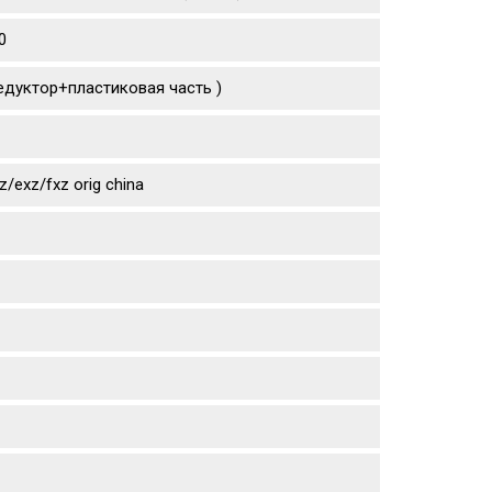
0
едуктор+пластиковая часть )
exz/fxz orig china