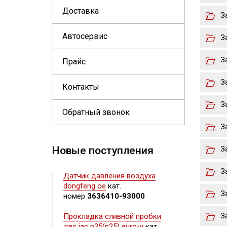
Доставка
З
Автосервис
З
З
Прайс
З
Контакты
З
Обратный звонок
З
Новые поступления
З
З
Датчик давления воздуха
dongfeng oe
кат.
З
номер
3636410-93000
З
Прокладка сливной пробки
двс jac n35(n25) euro-v
кат.