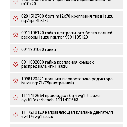
m10x20
0281512700 болт m12x70 крепления тнвд isuzu
nqr/npr 4hk1-t
0911105120 гайка центрального болта задней
рессоры isuzu nqr/npr 9991105120
0911801060 гайка
0911802080 гайка крепления крышек
распредвала 4hk1 isuzu
1098120421 подшипник хвостовика редуктора
isuzu nqr71/75(внутренний)
1111412654 прокладка гбц 6wg1-t isuzu
cyz51/cxz/hitachi 1111412653
1117210120 направляющая клапана двигателя
6wf1/6wg1 isuzu