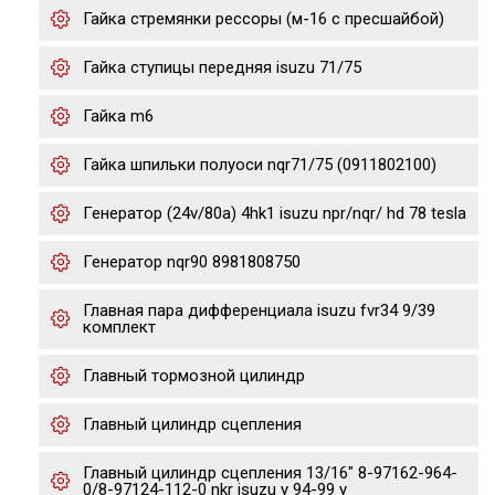
Гайка стремянки рессоры (м-16 с пресшайбой)
Гайка ступицы передняя isuzu 71/75
Гайка m6
Гайка шпильки полуоси nqr71/75 (0911802100)
Генератор (24v/80a) 4hk1 isuzu npr/nqr/ hd 78 tesla
Генератор nqr90 8981808750
Главная пара дифференциала isuzu fvr34 9/39
комплект
Главный тормозной цилиндр
Главный цилиндр сцепления
Главный цилиндр сцепления 13/16" 8-97162-964-
0/8-97124-112-0 nkr isuzu y 94-99 y