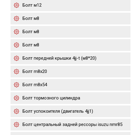
Болт м12
Болт м8
Болт м8
Болт м8
Болт передней крышки 4jj-t (м8*20)
Болт m8x20
Болт m8x54
Болт тормозного цилиндра
Болт успокоителя (двигатель 4jj1)
Болт центральный задней рессоры isuzu nmr85