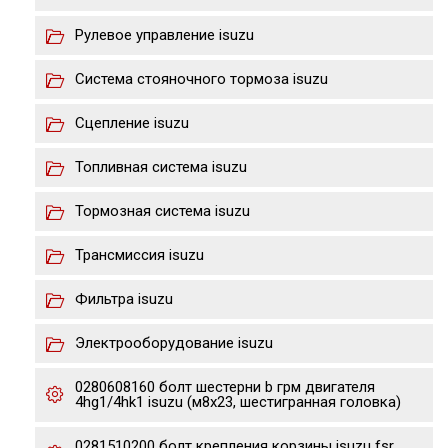
Рулевое управление isuzu
Система стояночного тормоза isuzu
Сцепление isuzu
Топливная система isuzu
Тормозная система isuzu
Трансмиссия isuzu
Фильтра isuzu
Электрооборудование isuzu
0280608160 болт шестерни b грм двигателя
4hg1/4hk1 isuzu (м8х23, шестигранная головка)
0281510200 болт крепления корзины isuzu fsr