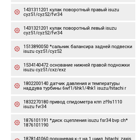
1431311201 кулак поворотный правый isuzu
cyz51/cyz52/fvr34
1431321201 кулак поворотный левый isuzu
cyz51/cyz52/fvr34
1513890050 *сальник балансира задней подвески
isuzu cyz51/cyz52
1534140472 основание нижней правой подножки
isuzu cyz51/cxz/exz
1802200140 датчик давления и температуры
наддува турбины 6wf1/6hk1/4hk1 isuzu/hitachi r
1832270180 привод спидометра кпп zf9s1110
isuzu fvr34
1876101191 *диск сцепления isuzu fsr34 bvp ch*
1876101190
1878141060 поршневая к-т на 1 циил. hitachi: zaxis