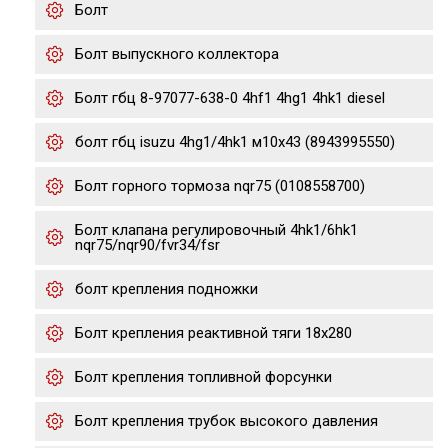
Болт
Болт выпускного коллектора
Болт гбц 8-97077-638-0 4hf1 4hg1 4hk1 diesel
болт гбц isuzu 4hg1/4hk1 м10х43 (8943995550)
Болт горного тормоза nqr75 (0108558700)
Болт клапана регулировочный 4hk1/6hk1
nqr75/nqr90/fvr34/fsr
болт крепления подножки
Болт крепления реактивной тяги 18x280
Болт крепления топливной форсунки
Болт крепления трубок высокого давления