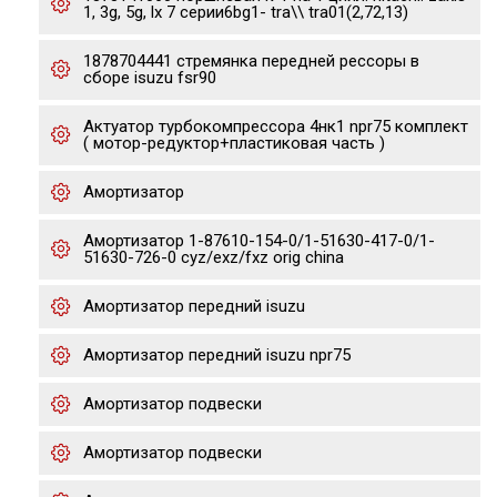
1, 3g, 5g, lx 7 серии6bg1- tra\\ tra01(2,72,13)
1878704441 стремянка передней рессоры в
сборе isuzu fsr90
Актуатор турбокомпрессора 4нк1 npr75 комплект
( мотор-редуктор+пластиковая часть )
Амортизатор
Амортизатор 1-87610-154-0/1-51630-417-0/1-
51630-726-0 cyz/exz/fxz orig china
Амортизатор передний isuzu
Амортизатор передний isuzu npr75
Амортизатор подвески
Амортизатор подвески