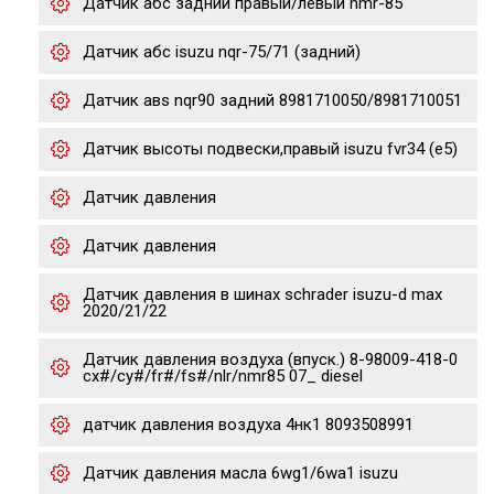
Датчик абс задний правый/левый nmr-85
Датчик абс isuzu nqr-75/71 (задний)
Датчик авs nqr90 задний 8981710050/8981710051
Датчик высоты подвески,правый isuzu fvr34 (e5)
Датчик давления
Датчик давления
Датчик давления в шинах schrader isuzu-d max
2020/21/22
Датчик давления воздуха (впуск.) 8-98009-418-0
cx#/cy#/fr#/fs#/nlr/nmr85 07_ diesel
датчик давления воздуха 4нк1 8093508991
Датчик давления масла 6wg1/6wa1 isuzu