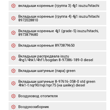
вкладыши коренные (группа 3) 4jj1 isuzu/hitachi
Вкладыши коренные (группа 4) 4jj1 isuzu/hitachi
8972028810
Вкладыши коренные 4jj1 (grade-5) isuzu/hitachi,
8973879680
Вкладыши коренные 8973879650
Вкладыши распредвала isuzu
4hg1/4hk1/4hf1/bogdan 8-97386-189-0 diesel
Вкладыши шатунные (пара) green
Вкладыши шатунные 8-97616-358-0 std green
4hk1-t nqr90/nqr/npr75 (на шейку) diesel
Воздуховод отопителя
Воздухозаборник