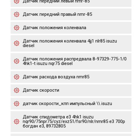
Датчик передний левый nmr-85
Датчик передний правый nmr-85
Датчик положения коленвала
Датчик положения коленвала 4jj1 nlr85 isuzu
diesel
Датчик положения распредвала 8-97329-775-1/0
4hk1-t isuzu nqr75 diesel
Датчик расхода воздуха nmr85
Датчик скорости
датчик скорости_кпп импульсный \\ isuzu
Датчик спидометра е3 4hk1 isuzu
nqr90/75npr75/cyz/exz51/fsr90/nlr/nmr85 e3 700p
богдан е3, 89732805