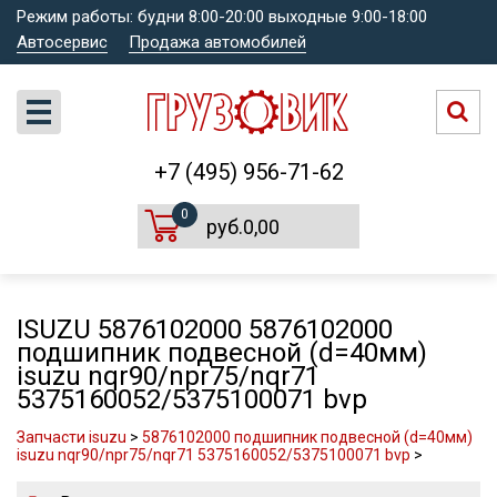
Режим работы: будни 8:00-20:00 выходные 9:00-18:00
Автосервис
Продажа автомобилей
+7 (495) 956-71-62
0
руб.0,00
ISUZU 5876102000 5876102000
подшипник подвесной (d=40мм)
isuzu nqr90/npr75/nqr71
5375160052/5375100071 bvp
Запчасти isuzu
>
5876102000 подшипник подвесной (d=40мм)
isuzu nqr90/npr75/nqr71 5375160052/5375100071 bvp
>