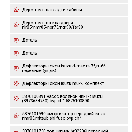
Держатель накладки кабины
Держатель стекла двери
nlr85/nmr85/npr75/nqr90/fsr90
Деталь
Деталь
Дефлекторы окон isuzu d-max rt-75,rt-66
передние (ук,дк)
Дефлекторы окон isuzu mu-x, комплект
5876100891 насос водяной 4hk1-t isuzu
(8973634780) bvp ch* 5876100890
5876101590 амортизатор передний isuzu
nmr85,mitsubishi fuso bvp ch*
5876101750 подшипник hr32206j передней