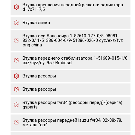
Втулка крепления передней решетки радиатора
d=7x7 l=7,5
Втулка линка
Втулка оси балансира 1-87610-177-0/8-98081-
832-0/ 1-51386-004-0/9-51386-026-0 cyz/exz/fvz
orig china
Втулка переднего стабилизатора 1-51689-015-1/0
cxz/cyz/cyl 95-04r diesel
Втулка рессоры
Втулка рессоры
Втулка рессоры fvr34 (рессоры перед)-(серьга)
gsparts
Втулка рессоры передней isuzu fvr34, 32x38x78,
металл "cm"