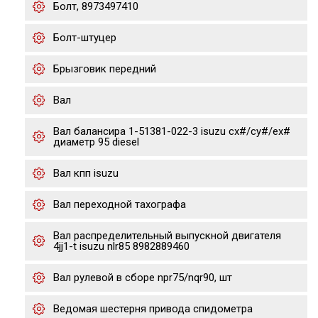
Болт, 8973497410
Болт-штуцер
Брызговик передний
Вал
Вал балансира 1-51381-022-3 isuzu cx#/cy#/ex#
диаметр 95 diesel
Вал кпп isuzu
Вал переходной тахографа
Вал распределительный выпускной двигателя
4jj1-t isuzu nlr85 8982889460
Вал рулевой в сборе npr75/nqr90, шт
Ведомая шестерня привода спидометра