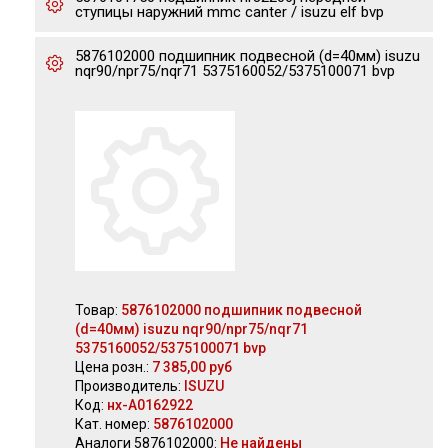
ступицы наружний mmc canter / isuzu elf bvp
5876102000 подшипник подвесной (d=40мм) isuzu
nqr90/npr75/nqr71 5375160052/5375100071 bvp
Товар:
5876102000 подшипник подвесной
(d=40мм) isuzu nqr90/npr75/nqr71
5375160052/5375100071 bvp
Цена розн.:
7 385,00 руб
Производитель:
ISUZU
Код:
нх-А0162922
Кат. номер:
5876102000
Аналоги 5876102000:
Не найдены