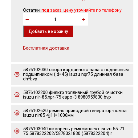
Остатки:
под заказ, цену уточняйте по телефону
Бесплатная доставка
5876102030 опора карданного вала с подвесным
подшипником ( d=45) isuzu nqr75 длинная база
ch*bvp
5876102200 фильтр топливный грубой очистки
isuzu nlr-85,npr-75 евро-3 8980959830 bvp
5876102620 ремень приводной генератор-помпа
isuzu nlr85 4jj1 l=1006мм
5876103040 шкворень ремкомплект isuzu 55-71-
75 5878322202/5878321830 (5878322204) r