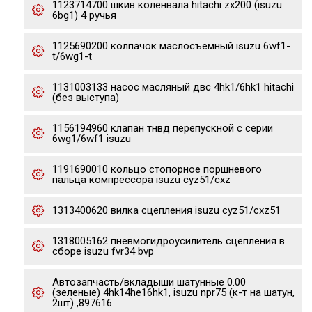
1123714700 шкив коленвала hitachi zx200 (isuzu
6bg1) 4 ручья
1125690200 колпачок маслосъемный isuzu 6wf1-
t/6wg1-t
1131003133 насос масляный двс 4hk1/6hk1 hitachi
(без выступа)
1156194960 клапан тнвд перепускной с серии
6wg1/6wf1 isuzu
1191690010 кольцо стопорное поршневого
пальца компрессора isuzu cyz51/cxz
1313400620 вилка сцепления isuzu cyz51/cxz51
1318005162 пневмогидроусилитель сцепления в
сборе isuzu fvr34 bvp
Автозапчасть/вкладыши шатунные 0.00
(зеленые) 4hk14he16hk1, isuzu npr75 (к-т на шатун,
2шт) ,897616