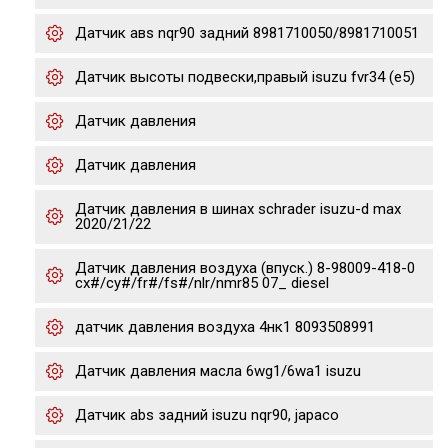
Датчик авs nqr90 задний 8981710050/8981710051
Датчик высоты подвески,правый isuzu fvr34 (e5)
Датчик давления
Датчик давления
Датчик давления в шинах schrader isuzu-d max
2020/21/22
Датчик давления воздуха (впуск.) 8-98009-418-0
cx#/cy#/fr#/fs#/nlr/nmr85 07_ diesel
датчик давления воздуха 4нк1 8093508991
Датчик давления масла 6wg1/6wa1 isuzu
Датчик abs задний isuzu nqr90, japaco