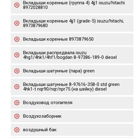
Вкладыши коренные (группа 4) 4jj1 isuzu/hitachi
8972028810
Вкладыши коренные 4jj1 (grade-5) isuzu/hitachi,
8973879680
Вкладыши коренные 8973879650
Вкладыши распредвала isuzu
4hg1/4hk1/4hf1/bogdan 8-97386-189-0 diesel
Вкладыши шатунные (пара) green
Вкладыши шатунные 8-97616-358-0 std green
4hk1-t nqr90/nqr/npr75 (на шейку) diesel
Воздуховод отопителя
Воздухозаборник
воздушный бак