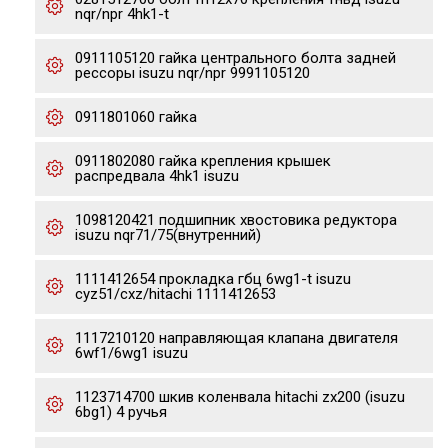
nqr/npr 4hk1-t
0911105120 гайка центрального болта задней
рессоры isuzu nqr/npr 9991105120
0911801060 гайка
0911802080 гайка крепления крышек
распредвала 4hk1 isuzu
1098120421 подшипник хвостовика редуктора
isuzu nqr71/75(внутренний)
1111412654 прокладка гбц 6wg1-t isuzu
cyz51/cxz/hitachi 1111412653
1117210120 направляющая клапана двигателя
6wf1/6wg1 isuzu
1123714700 шкив коленвала hitachi zx200 (isuzu
6bg1) 4 ручья