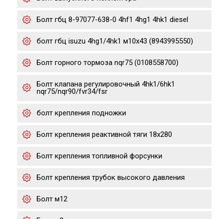
Болт гбц 8-97077-638-0 4hf1 4hg1 4hk1 diesel
болт гбц isuzu 4hg1/4hk1 м10х43 (8943995550)
Болт горного тормоза nqr75 (0108558700)
Болт клапана регулировочный 4hk1/6hk1
nqr75/nqr90/fvr34/fsr
болт крепления подножки
Болт крепления реактивной тяги 18x280
Болт крепления топливной форсунки
Болт крепления трубок высокого давления
Болт м12