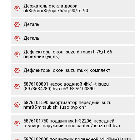
Держатель стекла двери
nlr85/nmr85/npr75/nqr90/fsr90
Деталь
Деталь
Дефлекторы окон isuzu d-max rt-75,rt-66
передние (ук,дк)
Дефлекторы окон isuzu mu-x, комплект
5876100891 насос водяной 4hk1-t isuzu
(8973634780) bvp ch* 5876100890
5876101590 амортизатор передний isuzu
nmr85,mitsubishi fuso bvp ch*
5876101750 подшипник hr32206j передней
ступицы наружний mmc canter / isuzu elf bvp
5876102000 подшипник подвесной (d=40мм) isuzu