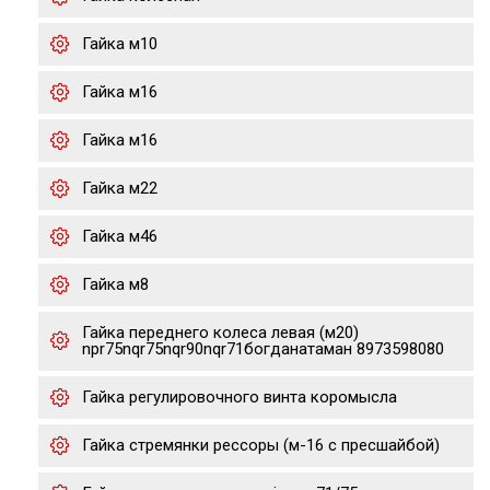
Гайка м10
Гайка м16
Гайка м16
Гайка м22
Гайка м46
Гайка м8
Гайка переднего колеса левая (м20)
npr75nqr75nqr90nqr71богданатаман 8973598080
Гайка регулировочного винта коромысла
Гайка стремянки рессоры (м-16 с пресшайбой)