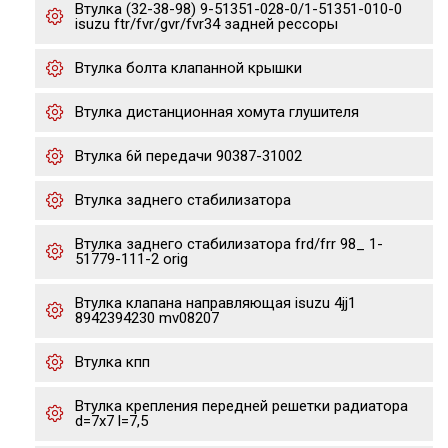
Втулка (32-38-98) 9-51351-028-0/1-51351-010-0
isuzu ftr/fvr/gvr/fvr34 задней рессоры
Втулка болта клапанной крышки
Втулка дистанционная хомута глушителя
Втулка 6й передачи 90387-31002
Втулка заднего стабилизатора
Втулка заднего стабилизатора frd/frr 98_ 1-
51779-111-2 orig
Втулка клапана направляющая isuzu 4jj1
8942394230 mv08207
Втулка кпп
Втулка крепления передней решетки радиатора
d=7x7 l=7,5