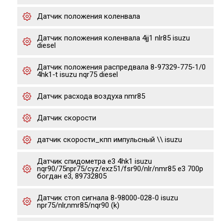
Датчик положения коленвала
Датчик положения коленвала 4jj1 nlr85 isuzu
diesel
Датчик положения распредвала 8-97329-775-1/0
4hk1-t isuzu nqr75 diesel
Датчик расхода воздуха nmr85
Датчик скорости
датчик скорости_кпп импульсный \\ isuzu
Датчик спидометра е3 4hk1 isuzu
nqr90/75npr75/cyz/exz51/fsr90/nlr/nmr85 e3 700p
богдан е3, 89732805
Датчик стоп сигнала 8-98000-028-0 isuzu
npr75/nlr,nmr85/nqr90 (k)