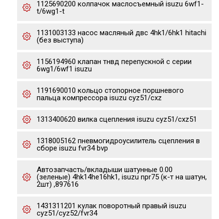
1125690200 колпачок маслосъемный isuzu 6wf1-
t/6wg1-t
1131003133 насос масляный двс 4hk1/6hk1 hitachi
(без выступа)
1156194960 клапан тнвд перепускной с серии
6wg1/6wf1 isuzu
1191690010 кольцо стопорное поршневого
пальца компрессора isuzu cyz51/cxz
1313400620 вилка сцепления isuzu cyz51/cxz51
1318005162 пневмогидроусилитель сцепления в
сборе isuzu fvr34 bvp
Автозапчасть/вкладыши шатунные 0.00
(зеленые) 4hk14he16hk1, isuzu npr75 (к-т на шатун,
2шт) ,897616
1431311201 кулак поворотный правый isuzu
cyz51/cyz52/fvr34