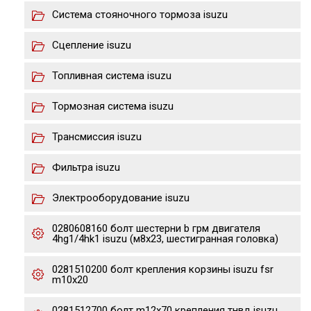
Система стояночного тормоза isuzu
Сцепление isuzu
Топливная система isuzu
Тормозная система isuzu
Трансмиссия isuzu
Фильтра isuzu
Электрооборудование isuzu
0280608160 болт шестерни b грм двигателя
4hg1/4hk1 isuzu (м8х23, шестигранная головка)
0281510200 болт крепления корзины isuzu fsr
m10x20
0281512700 болт m12x70 крепления тнвд isuzu