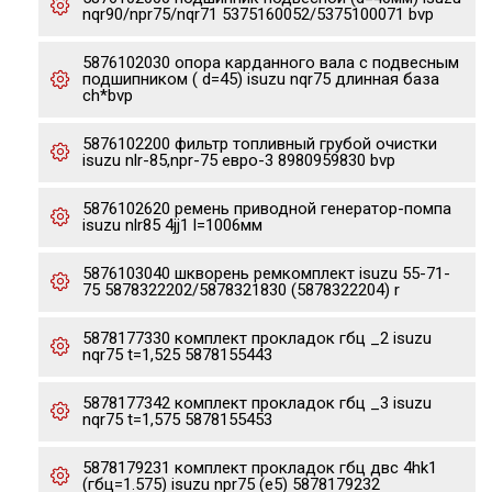
nqr90/npr75/nqr71 5375160052/5375100071 bvp
5876102030 опора карданного вала с подвесным
подшипником ( d=45) isuzu nqr75 длинная база
ch*bvp
5876102200 фильтр топливный грубой очистки
isuzu nlr-85,npr-75 евро-3 8980959830 bvp
5876102620 ремень приводной генератор-помпа
isuzu nlr85 4jj1 l=1006мм
5876103040 шкворень ремкомплект isuzu 55-71-
75 5878322202/5878321830 (5878322204) r
5878177330 комплект прокладок гбц _2 isuzu
nqr75 t=1,525 5878155443
5878177342 комплект прокладок гбц _3 isuzu
nqr75 t=1,575 5878155453
5878179231 комплект прокладок гбц двс 4hk1
(гбц=1.575) isuzu npr75 (e5) 5878179232