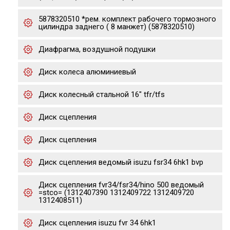
5878320510 *рем. комплект рабочего тормозного
цилиндра заднего ( 8 манжет) (5878320510)
Диафрагма, воздушной подушки
Диск колеса алюминиевый
Диск колесный стальной 16" tfr/tfs
Диск сцепления
Диск сцепления
Диск сцепления ведомый isuzu fsr34 6hk1 bvp
Диск сцепления fvr34/fsr34/hino 500 ведомый
=stco= (1312407390 1312409722 1312409720
1312408511)
Диск сцепления isuzu fvr 34 6hk1