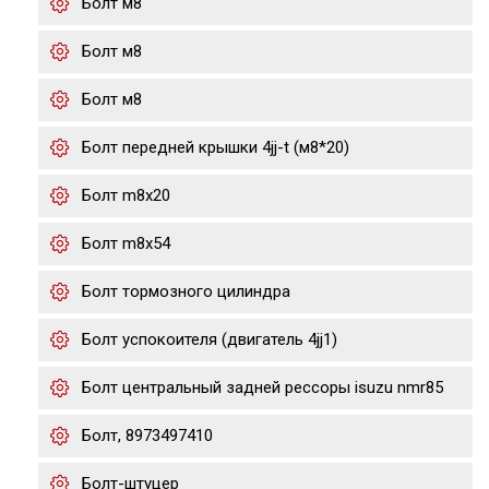
Болт м8
Болт м8
Болт м8
Болт передней крышки 4jj-t (м8*20)
Болт m8x20
Болт m8x54
Болт тормозного цилиндра
Болт успокоителя (двигатель 4jj1)
Болт центральный задней рессоры isuzu nmr85
Болт, 8973497410
Болт-штуцер