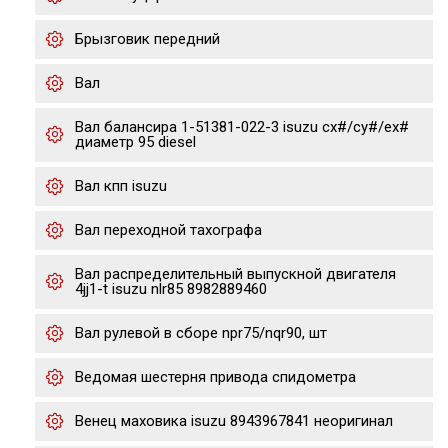
Брызговик передний
Вал
Вал балансира 1-51381-022-3 isuzu cx#/cy#/ex#
диаметр 95 diesel
Вал кпп isuzu
Вал переходной тахографа
Вал распределительный выпускной двигателя
4jj1-t isuzu nlr85 8982889460
Вал рулевой в сборе npr75/nqr90, шт
Ведомая шестерня привода спидометра
Венец маховика isuzu 8943967841 неоригинал