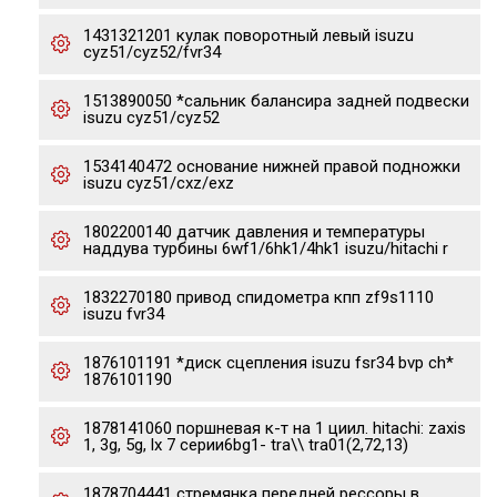
1431321201 кулак поворотный левый isuzu
cyz51/cyz52/fvr34
1513890050 *сальник балансира задней подвески
isuzu cyz51/cyz52
1534140472 основание нижней правой подножки
isuzu cyz51/cxz/exz
1802200140 датчик давления и температуры
наддува турбины 6wf1/6hk1/4hk1 isuzu/hitachi r
1832270180 привод спидометра кпп zf9s1110
isuzu fvr34
1876101191 *диск сцепления isuzu fsr34 bvp ch*
1876101190
1878141060 поршневая к-т на 1 циил. hitachi: zaxis
1, 3g, 5g, lx 7 серии6bg1- tra\\ tra01(2,72,13)
1878704441 стремянка передней рессоры в