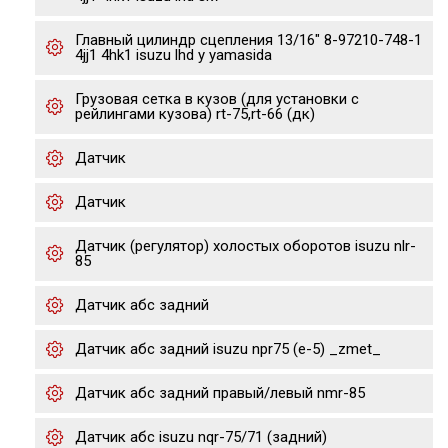
Главный цилиндр сцепления 13/16" 8-97210-748-1
4jj1 4hk1 isuzu lhd y yamasida
Грузовая сетка в кузов (для установки с
рейлингами кузова) rt-75,rt-66 (дк)
Датчик
Датчик
Датчик (регулятор) холостых оборотов isuzu nlr-
85
Датчик абс задний
Датчик абс задний isuzu npr75 (е-5) _zmet_
Датчик абс задний правый/левый nmr-85
Датчик абс isuzu nqr-75/71 (задний)