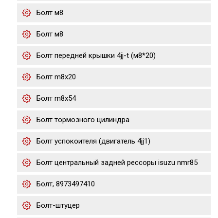
Болт м8
Болт м8
Болт передней крышки 4jj-t (м8*20)
Болт m8x20
Болт m8x54
Болт тормозного цилиндра
Болт успокоителя (двигатель 4jj1)
Болт центральный задней рессоры isuzu nmr85
Болт, 8973497410
Болт-штуцер