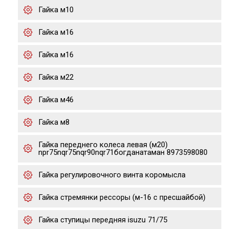
Гайка м10
Гайка м16
Гайка м16
Гайка м22
Гайка м46
Гайка м8
Гайка переднего колеса левая (м20)
npr75nqr75nqr90nqr71богданатаман 8973598080
Гайка регулировочного винта коромысла
Гайка стремянки рессоры (м-16 с пресшайбой)
Гайка ступицы передняя isuzu 71/75