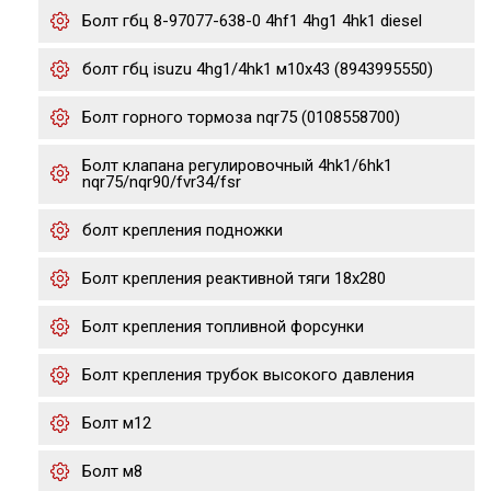
Болт гбц 8-97077-638-0 4hf1 4hg1 4hk1 diesel
болт гбц isuzu 4hg1/4hk1 м10х43 (8943995550)
Болт горного тормоза nqr75 (0108558700)
Болт клапана регулировочный 4hk1/6hk1
nqr75/nqr90/fvr34/fsr
болт крепления подножки
Болт крепления реактивной тяги 18x280
Болт крепления топливной форсунки
Болт крепления трубок высокого давления
Болт м12
Болт м8