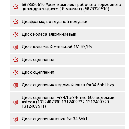
5878320510 *рем. комплект рабочего тормозного
цилиндра заднего ( 8 манжет) (5878320510)
Диафрагма, воздушной подушки
Диск колеса алюминиевый
Диск колесный стальной 16" tfr/tfs
Диск сцепления
Диск сцепления
Диск сцепления ведомый isuzu fsr34 6hk1 bvp
Диск сцепления fvr34/fsr34/hino 500 ведомый
=stco= (1312407390 1312409722 1312409720
1312408511)
Диск сцепления isuzu fvr 34 6hk1