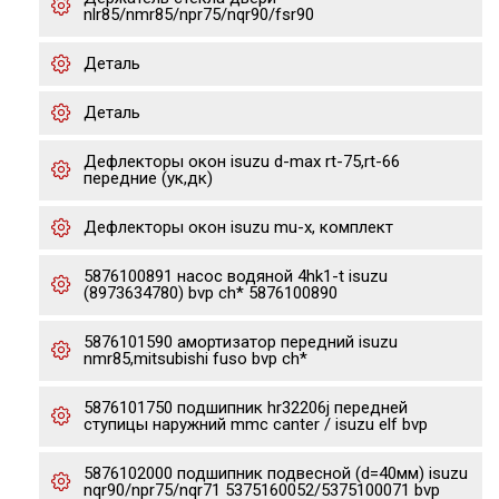
nlr85/nmr85/npr75/nqr90/fsr90
Деталь
Деталь
Дефлекторы окон isuzu d-max rt-75,rt-66
передние (ук,дк)
Дефлекторы окон isuzu mu-x, комплект
5876100891 насос водяной 4hk1-t isuzu
(8973634780) bvp ch* 5876100890
5876101590 амортизатор передний isuzu
nmr85,mitsubishi fuso bvp ch*
5876101750 подшипник hr32206j передней
ступицы наружний mmc canter / isuzu elf bvp
5876102000 подшипник подвесной (d=40мм) isuzu
nqr90/npr75/nqr71 5375160052/5375100071 bvp