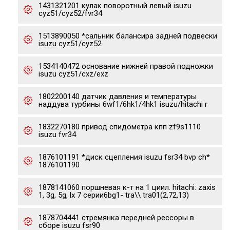
1431321201 кулак поворотный левый isuzu
cyz51/cyz52/fvr34
1513890050 *сальник балансира задней подвески
isuzu cyz51/cyz52
1534140472 основание нижней правой подножки
isuzu cyz51/cxz/exz
1802200140 датчик давления и температуры
наддува турбины 6wf1/6hk1/4hk1 isuzu/hitachi r
1832270180 привод спидометра кпп zf9s1110
isuzu fvr34
1876101191 *диск сцепления isuzu fsr34 bvp ch*
1876101190
1878141060 поршневая к-т на 1 циил. hitachi: zaxis
1, 3g, 5g, lx 7 серии6bg1- tra\\ tra01(2,72,13)
1878704441 стремянка передней рессоры в
сборе isuzu fsr90