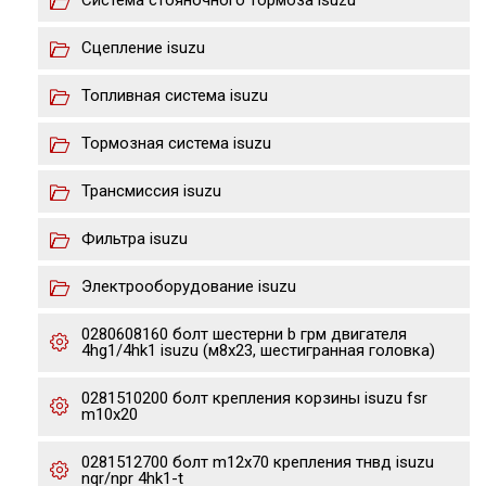
Система стояночного тормоза isuzu
Сцепление isuzu
Топливная система isuzu
Тормозная система isuzu
Трансмиссия isuzu
Фильтра isuzu
Электрооборудование isuzu
0280608160 болт шестерни b грм двигателя
4hg1/4hk1 isuzu (м8х23, шестигранная головка)
0281510200 болт крепления корзины isuzu fsr
m10x20
0281512700 болт m12x70 крепления тнвд isuzu
nqr/npr 4hk1-t