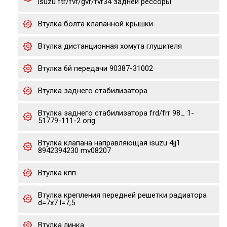
isuzu ftr/fvr/gvr/fvr34 задней рессоры
Втулка болта клапанной крышки
Втулка дистанционная хомута глушителя
Втулка 6й передачи 90387-31002
Втулка заднего стабилизатора
Втулка заднего стабилизатора frd/frr 98_ 1-
51779-111-2 orig
Втулка клапана направляющая isuzu 4jj1
8942394230 mv08207
Втулка кпп
Втулка крепления передней решетки радиатора
d=7x7 l=7,5
Втулка линка