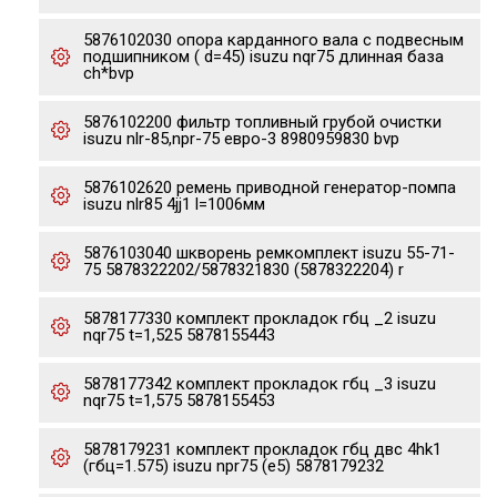
5876102030 опора карданного вала с подвесным
подшипником ( d=45) isuzu nqr75 длинная база
ch*bvp
5876102200 фильтр топливный грубой очистки
isuzu nlr-85,npr-75 евро-3 8980959830 bvp
5876102620 ремень приводной генератор-помпа
isuzu nlr85 4jj1 l=1006мм
5876103040 шкворень ремкомплект isuzu 55-71-
75 5878322202/5878321830 (5878322204) r
5878177330 комплект прокладок гбц _2 isuzu
nqr75 t=1,525 5878155443
5878177342 комплект прокладок гбц _3 isuzu
nqr75 t=1,575 5878155453
5878179231 комплект прокладок гбц двс 4hk1
(гбц=1.575) isuzu npr75 (e5) 5878179232