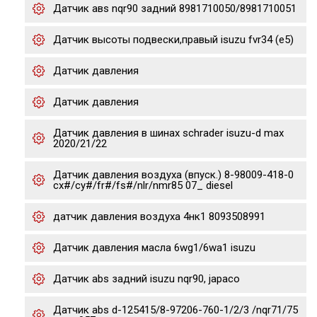
Датчик авs nqr90 задний 8981710050/8981710051
Датчик высоты подвески,правый isuzu fvr34 (e5)
Датчик давления
Датчик давления
Датчик давления в шинах schrader isuzu-d max
2020/21/22
Датчик давления воздуха (впуск.) 8-98009-418-0
cx#/cy#/fr#/fs#/nlr/nmr85 07_ diesel
датчик давления воздуха 4нк1 8093508991
Датчик давления масла 6wg1/6wa1 isuzu
Датчик abs задний isuzu nqr90, japaco
Датчик abs d-125415/8-97206-760-1/2/3 /nqr71/75