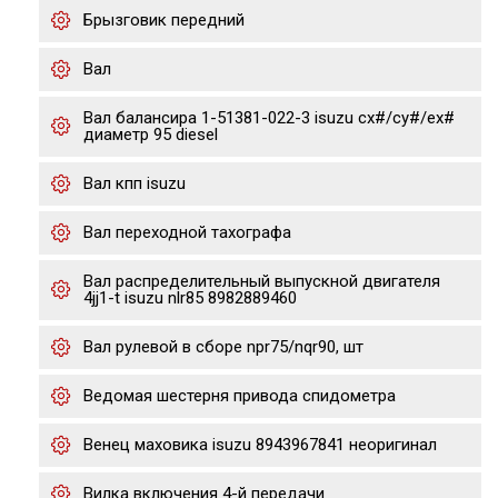
Брызговик передний
Вал
Вал балансира 1-51381-022-3 isuzu cx#/cy#/ex#
диаметр 95 diesel
Вал кпп isuzu
Вал переходной тахографа
Вал распределительный выпускной двигателя
4jj1-t isuzu nlr85 8982889460
Вал рулевой в сборе npr75/nqr90, шт
Ведомая шестерня привода спидометра
Венец маховика isuzu 8943967841 неоригинал
Вилка включения 4-й передачи