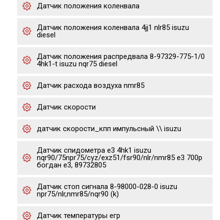
Датчик положения коленвала
Датчик положения коленвала 4jj1 nlr85 isuzu
diesel
Датчик положения распредвала 8-97329-775-1/0
4hk1-t isuzu nqr75 diesel
Датчик расхода воздуха nmr85
Датчик скорости
датчик скорости_кпп импульсный \\ isuzu
Датчик спидометра е3 4hk1 isuzu
nqr90/75npr75/cyz/exz51/fsr90/nlr/nmr85 e3 700p
богдан е3, 89732805
Датчик стоп сигнала 8-98000-028-0 isuzu
npr75/nlr,nmr85/nqr90 (k)
Датчик температуры егр