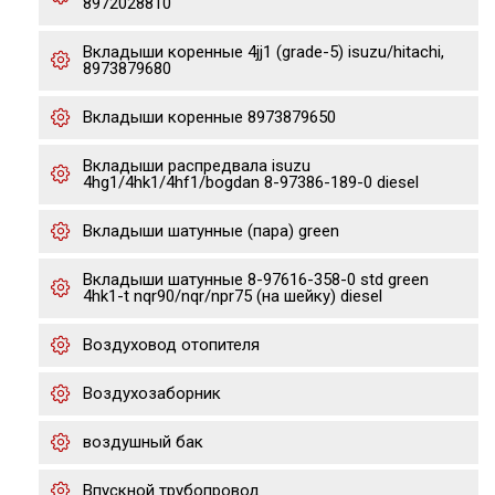
8972028810
Вкладыши коренные 4jj1 (grade-5) isuzu/hitachi,
8973879680
Вкладыши коренные 8973879650
Вкладыши распредвала isuzu
4hg1/4hk1/4hf1/bogdan 8-97386-189-0 diesel
Вкладыши шатунные (пара) green
Вкладыши шатунные 8-97616-358-0 std green
4hk1-t nqr90/nqr/npr75 (на шейку) diesel
Воздуховод отопителя
Воздухозаборник
воздушный бак
Впускной трубопровод