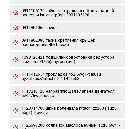
0911105120 гайка центрального болта задней
рессоры isuzu nqr/npr 9991105120
0911801060 гайка
0911802080 гайка крепления крышек
распредвала 4hk1 isuzu
1098120421 подшипник хвостовика редуктора
isuzu nqr71/75(внутренний)
1111412654 прокладка гбц 6wg1-t isuzu
cyz51/cxz/hitachi 1111412653
1117210120 направляющая клапана двигателя
6wf1/6wg1 isuzu
1123714700 шкив коленвала hitachi zx200 (isuzu
6bg1) 4 ручья
1125690200 колпачок маслосъемный isuzu 6wf1-