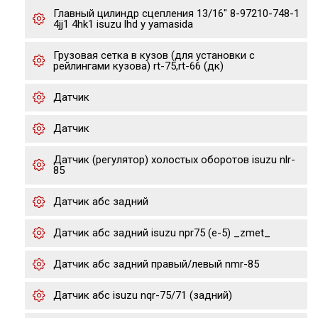
Главный цилиндр сцепления 13/16" 8-97210-748-1
4jj1 4hk1 isuzu lhd y yamasida
Грузовая сетка в кузов (для установки с
рейлингами кузова) rt-75,rt-66 (дк)
Датчик
Датчик
Датчик (регулятор) холостых оборотов isuzu nlr-
85
Датчик абс задний
Датчик абс задний isuzu npr75 (е-5) _zmet_
Датчик абс задний правый/левый nmr-85
Датчик абс isuzu nqr-75/71 (задний)