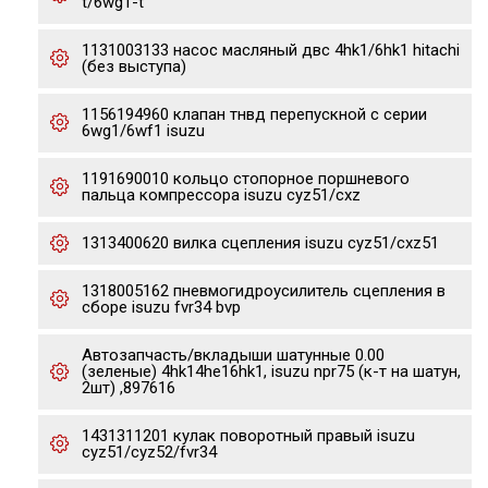
t/6wg1-t
1131003133 насос масляный двс 4hk1/6hk1 hitachi
(без выступа)
1156194960 клапан тнвд перепускной с серии
6wg1/6wf1 isuzu
1191690010 кольцо стопорное поршневого
пальца компрессора isuzu cyz51/cxz
1313400620 вилка сцепления isuzu cyz51/cxz51
1318005162 пневмогидроусилитель сцепления в
сборе isuzu fvr34 bvp
Автозапчасть/вкладыши шатунные 0.00
(зеленые) 4hk14he16hk1, isuzu npr75 (к-т на шатун,
2шт) ,897616
1431311201 кулак поворотный правый isuzu
cyz51/cyz52/fvr34