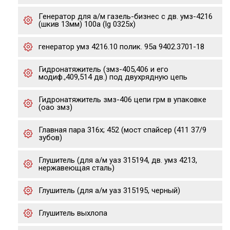
Генератор для а/м газель-бизнес с дв. умз-4216
(шкив 13мм) 100a (lg 0325x)
генератор умз 4216.10 полик. 95а 9402.3701-18
Гидронатяжитель (змз-405,406 и его
модиф.,409,514 дв.) под двухрядную цепь
Гидронатяжитель змз-406 цепи грм в упаковке
(оао змз)
Главная пара 316х; 452 (мост спайсер (411 37/9
зубов)
Глушитель (для а/м уаз 315194, дв. умз 4213,
нержавеющая сталь)
Глушитель (для а/м уаз 315195, черный)
Глушитель выхлопа