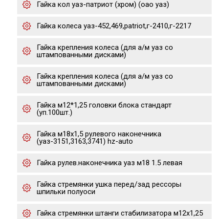
Гайка кол уаз-патриот (хром) (оао уаз)
Гайка колеса уаз-452,469,patriot,г-2410,г-2217
Гайка крепления колеса (для а/м уаз со
штампованными дисками)
Гайка крепления колеса (для а/м уаз со
штампованными дисками)
Гайка м12*1,25 головки блока стандарт
(уп.100шт.)
Гайка м18х1,5 рулевого наконечника
(уаз-3151,3163,3741) hz-auto
Гайка рулев.наконечника уаз м18 1.5 левая
Гайка стремянки ушка перед/зад рессоры
шпильки полуоси
Гайка стремянки штанги стабилизатора м12х1,25