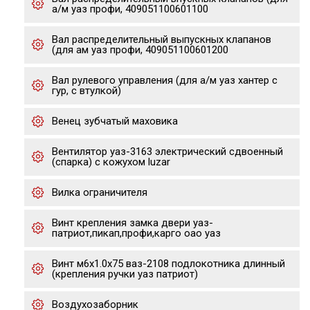
а/м уаз профи, 409051100601100
Вал распределительный выпускных клапанов
(для ам уаз профи, 409051100601200
Вал рулевого управления (для а/м уаз хантер с
гур, с втулкой)
Венец зубчатый маховика
Вентилятор уаз-3163 электрический сдвоенный
(спарка) с кожухом luzar
Вилка ограничителя
Винт крепления замка двери уаз-
патриот,пикап,профи,карго оао уаз
Винт м6х1.0х75 ваз-2108 подлокотника длинный
(крепления ручки уаз патриот)
Воздухозаборник