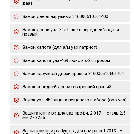
дааз
Замок двери наружный 316000610501400
Замок двери уаз-3151-люкс передней/задней
правый
Замок капота (для а/м уаз патриот)
Замок капота уаз-469 люкс в сб с тросом
Замок наружной двери правый 316000610501401
Замок передней двери внутренний правый
Замок уаз-452 ящика вещевого в сборе (оао уаз)
Защита кпп и рк для uaz профи, 2 017-, , сталь 2,5
мм 27.3255
Защита мкпп и рк dymos для uaz patriot 2013-, v-