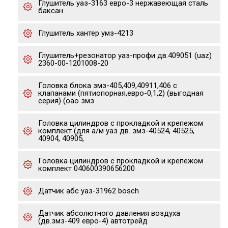
Глушитель уаз-3163 евро-3 нержавеющая сталь
баксан
Глушитель хантер умз-4213
Глушитель+резонатор уаз-профи дв.409051 (uaz)
2360-00-1201008-20
Головка блока змз-405,409,40911,406 с
клапанами (пятиопорная,евро-0,1,2) (выгодная
серия) (оао змз
Головка цилиндров с прокладкой и крепежом
комплект (для а/м уаз дв. змз-40524, 40525,
40904, 40905,
Головка цилиндров с прокладкой и крепежом
комплект 040600390656200
Датчик абс уаз-31962 bosch
Датчик абсолютного давления воздуха
(дв.змз-409 евро-4) автотрейд