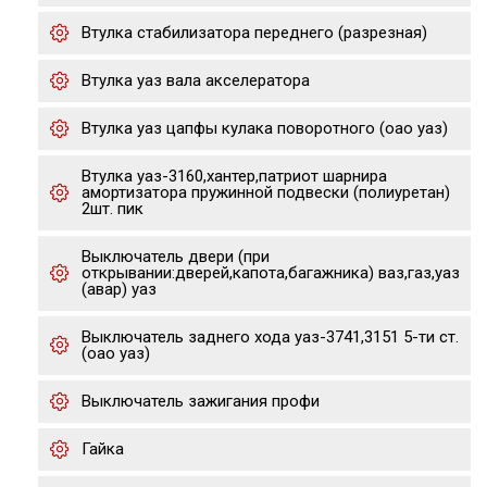
Втулка стабилизатора переднего (разрезная)
Втулка уаз вала акселератора
Втулка уаз цапфы кулака поворотного (оао уаз)
Втулка уаз-3160,хантер,патриот шарнира
амортизатора пружинной подвески (полиуретан)
2шт. пик
Выключатель двери (при
открывании:дверей,капота,багажника) ваз,газ,уаз
(авар) уаз
Выключатель заднего хода уаз-3741,3151 5-ти ст.
(оао уаз)
Выключатель зажигания профи
Гайка