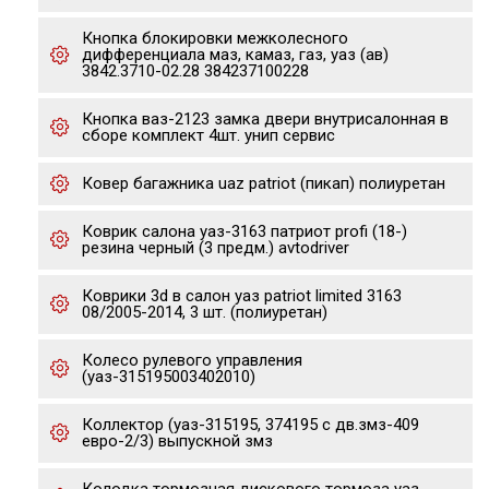
Кнопка блокировки межколесного
дифференциала маз, камаз, газ, уаз (ав)
3842.3710-02.28 384237100228
Кнопка ваз-2123 замка двери внутрисалонная в
сборе комплект 4шт. унип сервис
Ковер багажника uaz patriot (пикап) полиуретан
Коврик салона уаз-3163 патриот profi (18-)
резина черный (3 предм.) avtodriver
Коврики 3d в салон уаз patriot limited 3163
08/2005-2014, 3 шт. (полиуретан)
Колесо рулевого управления
(уаз-315195003402010)
Коллектор (уаз-315195, 374195 с дв.змз-409
евро-2/3) выпускной змз