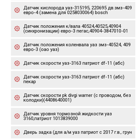
Датчик кислорода уаз-315195, 220695 дв.змз-409
евро-4 (замена для 0258030064) bosch
Датчик положения к/вала 40524,40525,40904
(синхронизации) евро-3 пегас,40904-3847010-01
Датчик положения коленвала уаз змз-40524, 409
евро-3 (оао уаз)
Датчик скорости уаз-3163 патриот df-11 (абс)
Датчик скорости уаз-3163 патриот df-11 (абс)
пекар
Датчик скорости pk divgi warner (с проводом, без
колодки)(4408640001)
Датчик уровня тормозной жидкости уаз
3160,патриот 1013839000
Дверь задка (для а/м уаз патриот с 2017 г.в., грун