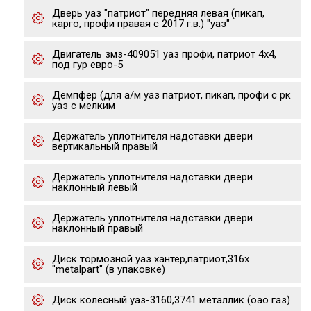
Дверь уаз "патриот" передняя левая (пикап,
карго, профи правая с 2017 г.в.) "уаз"
Двигатель змз-409051 уаз профи, патриот 4х4,
под гур евро-5
Демпфер (для а/м уаз патриот, пикап, профи с рк
уаз с мелким
Держатель уплотнителя надставки двери
вертикальный правый
Держатель уплотнителя надставки двери
наклонный левый
Держатель уплотнителя надставки двери
наклонный правый
Диск тормозной уаз хантер,патриот,316x
"metalpart" (в упаковке)
Диск колесный уаз-3160,3741 металлик (оао газ)