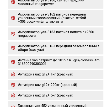
Амортизатор уаз-3160, хантер передний
масляный megapower
Амортизатор уаз-3162 патриот передний
усиленный газомасляный (сжатие-отбой
+30)трофи-лифт шток-авто
Амортизатор уаз-3163 патриот капота р=250н
megapower
Амортизатор уаз-3163 передний газомасляный в
сборе (оао уаз)
Антенна уаз патриот до 2015 г.в., gps/glonass+fm
316300790303001
Антифриз uaz g12+ 1кг (красный)
Антифриз uaz g12+ 220кг (красный)
Антифриз uaz g12+ 5кг (красный)
Багажник уаз 452 удлиненный усиленный