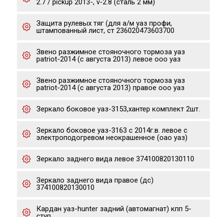
2.7 / pickup 2013-, v-2.8 (сталь 2 мм)
Защита рулевых тяг (для а/м уаз профи,
штампованный лист, ст 236020473603700
Звено разжимное стояночного тормоза уаз
patriot-2014 (с августа 2013) левое ооо уаз
Звено разжимное стояночного тормоза уаз
patriot-2014 (с августа 2013) правое ооо уаз
Зеркало боковое уаз-3153,хантер комплект 2шт.
Зеркало боковое уаз-3163 с 2014г.в. левое с
электроподогревом неокрашенное (оао уаз)
Зеркало заднего вида левое 374100820130110
Зеркало заднего вида правое (дс)
374100820130010
Кардан уаз-hunter задний (автомагнат) кпп 5-
ступ.