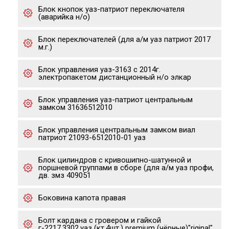
Блок кнопок уаз-патриот переключателя
(аварийка н/о)
Блок переключателей (для а/м уаз патриот 2017
м.г.)
Блок управления уаз-3163 с 2014г.
электропакетом дистанционный н/о элкар
Блок управления уаз-патриот центральным
замком 31636512010
Блок управления центральным замком виал
патриот 21093-6512010-01 уаз
Блок цилиндров с кривошипно-шатунной и
поршневой группами в сборе (для а/м уаз профи,
дв. змз 409051
Боковина капота правая
Болт кардана с гровером и гайкой
г-2217,3302,уаз (кт.4шт.) premium (чёрные)"riginal"