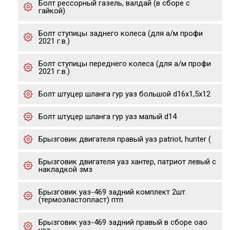
Болт рессорный газель, валдай (в сборе с
гайкой)
Болт ступицы заднего колеса (для а/м профи
2021 г.в.)
Болт ступицы переднего колеса (для а/м профи
2021 г.в.)
Болт штуцер шланга гур уаз большой d16х1,5х12
Болт штуцер шланга гур уаз малый d14
Брызговик двигателя правый уаз patriot, hunter (
Брызговик двигателя уаз хантер, патриот левый с
накладкой змз
Брызговик уаз-469 задний комплект 2шт.
(термоэластопласт) птп
Брызговик уаз-469 задний правый в сборе оао