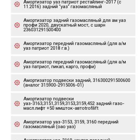
Амортизатор уаз патриот рестайлинг-2017 (с
11.2016) задний "уаз" газомасляный
Амортизатор задний газомасляный для ам уаз
профи 2020, двускатный мост, с шарн
236031291500400
Амортизатор передний газомасляный (для а/м
уаз патриот 2018 г.в.)
Амортизатор передний газомасляный (для а/м
уаз патриот, пикап, карго, профи)
Амортизатор подвески задний, 316300291500600
(аналог 315900-2915006-01)
Амортизатор подвески
уаз-3163,3151,3159,3153,3159,452 задний газо-
масл.лифт +50 ммшток-автоtrofilift
Амортизатор уаз-3153, 3159, 3160 передний
газомасляный (оао уаз)