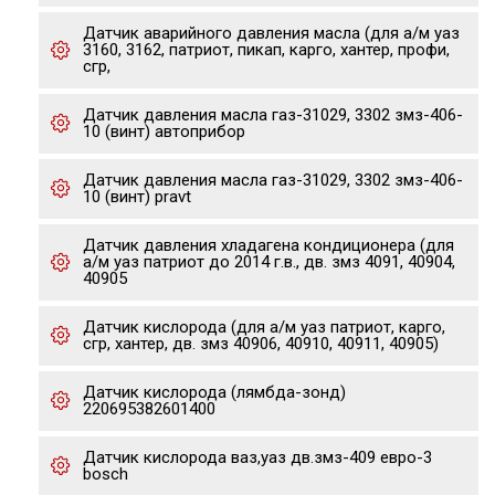
Датчик аварийного давления масла (для а/м уаз
3160, 3162, патриот, пикап, карго, хантер, профи,
сгр,
Датчик давления масла газ-31029, 3302 змз-406-
10 (винт) автоприбор
Датчик давления масла газ-31029, 3302 змз-406-
10 (винт) pravt
Датчик давления хладагена кондиционера (для
а/м уаз патриот до 2014 г.в., дв. змз 4091, 40904,
40905
Датчик кислорода (для а/м уаз патриот, карго,
сгр, хантер, дв. змз 40906, 40910, 40911, 40905)
Датчик кислорода (лямбда-зонд)
220695382601400
Датчик кислорода ваз,уаз дв.змз-409 евро-3
bosch