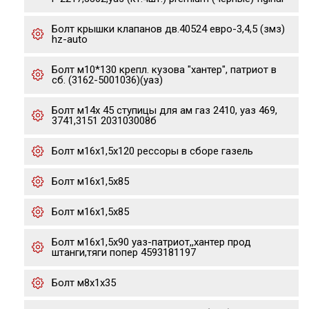
Болт крышки клапанов дв.40524 евро-3,4,5 (змз)
hz-auto
Болт м10*130 крепл. кузова "хантер", патриот в
сб. (3162-5001036)(уаз)
Болт м14х 45 ступицы для ам газ 2410, уаз 469,
3741,3151 203103008б
Болт м16х1,5х120 рессоры в сборе газель
Болт м16х1,5х85
Болт м16х1,5х85
Болт м16х1,5х90 уаз-патриот,,хантер прод
штанги,тяги попер 4593181197
Болт м8х1х35