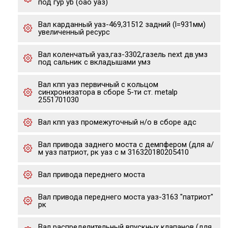
под гур yb (оао уаз)
Вал карданный уаз-469,31512 задний (l=931мм)
увеличенный ресурс
Вал коленчатый уаз,газ-3302,газель next дв.умз
под сальник с вкладышами умз
Вал кпп уаз первичный с кольцом
синхронизатора в сборе 5-ти ст. metalp
2551701030
Вал кпп уаз промежуточный н/о в сборе адс
Вал привода заднего моста с демпфером (для а/
м уаз патриот, рк уаз с м 316320180205410
Вал привода переднего моста
Вал привода переднего моста уаз-3163 "патриот"
рк
Вал распределительный впускных клапанов (для