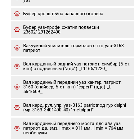
уаз
Буфер кронштейна запасного колеса
Буфер уаз-профи сжатия подвески
236021291262400
Вакуумный усилитель тормозов с гтц уаз-3163
патриот
Вал карданный задний уаз патриот, симбир (5-ст.
кпп) с подвесным ("адс") _l:1165/1220_
Вал карданный передний уаз хантер, патриот,
3160 (спайсер, 5-ст. кпп) "expert" (адс) _l:
564/509_
Вал кард. рул. упр. уаз-3163 patriotпод гур delphi
(мр-3163-3401400-40) "metalpart"
Вал карданный переднего моста для а/м уаз
патриот дв. змз, l max = 811 мм , l min = 764 мм
необслужи