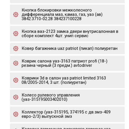
Кнопка блокировки межколесного
дифференциала маз, камаз, газ, уаз (ав)
3842.3710-02.28 384237100228
Кнопка ваз-2123 замка двери внутрисалонная в
сборе комплект 4шт. унип сервис
Ковер багажника uaz patriot (пикап) полиуретан
Коврик салона уаз-3163 патриот profi (18-)
резина черный (3 предм.) avtodriver
Коврики 3d в салон уаз patriot limited 3163
08/2005-2014, 3 шт. (полиуретан)
Колесо рулевого управления
(уаз-315195003402010)
Коллектор (уаз-315195, 374195 с дв.змз-409
евро-2/3) выпускной змз