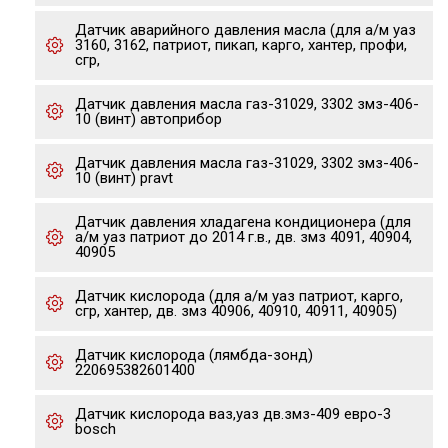
Датчик аварийного давления масла (для а/м уаз
3160, 3162, патриот, пикап, карго, хантер, профи,
сгр,
Датчик давления масла газ-31029, 3302 змз-406-
10 (винт) автоприбор
Датчик давления масла газ-31029, 3302 змз-406-
10 (винт) pravt
Датчик давления хладагена кондиционера (для
а/м уаз патриот до 2014 г.в., дв. змз 4091, 40904,
40905
Датчик кислорода (для а/м уаз патриот, карго,
сгр, хантер, дв. змз 40906, 40910, 40911, 40905)
Датчик кислорода (лямбда-зонд)
220695382601400
Датчик кислорода ваз,уаз дв.змз-409 евро-3
bosch