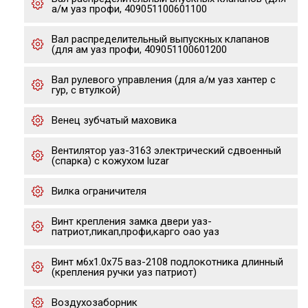
а/м уаз профи, 409051100601100
Вал распределительный выпускных клапанов
(для ам уаз профи, 409051100601200
Вал рулевого управления (для а/м уаз хантер с
гур, с втулкой)
Венец зубчатый маховика
Вентилятор уаз-3163 электрический сдвоенный
(спарка) с кожухом luzar
Вилка ограничителя
Винт крепления замка двери уаз-
патриот,пикап,профи,карго оао уаз
Винт м6х1.0х75 ваз-2108 подлокотника длинный
(крепления ручки уаз патриот)
Воздухозаборник