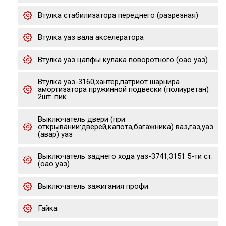
Втулка стабилизатора переднего (разрезная)
Втулка уаз вала акселератора
Втулка уаз цапфы кулака поворотного (оао уаз)
Втулка уаз-3160,хантер,патриот шарнира
амортизатора пружинной подвески (полиуретан)
2шт. пик
Выключатель двери (при
открывании:дверей,капота,багажника) ваз,газ,уаз
(авар) уаз
Выключатель заднего хода уаз-3741,3151 5-ти ст.
(оао уаз)
Выключатель зажигания профи
Гайка