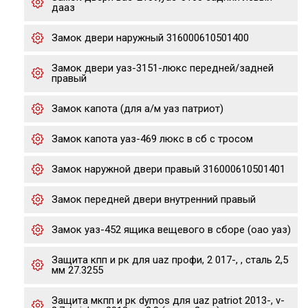
дааз
Замок двери наружный 316000610501400
Замок двери уаз-3151-люкс передней/задней
правый
Замок капота (для а/м уаз патриот)
Замок капота уаз-469 люкс в сб с тросом
Замок наружной двери правый 316000610501401
Замок передней двери внутренний правый
Замок уаз-452 ящика вещевого в сборе (оао уаз)
Защита кпп и рк для uaz профи, 2 017-, , сталь 2,5
мм 27.3255
Защита мкпп и рк dymos для uaz patriot 2013-, v-