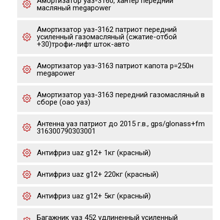
Амортизатор уаз-3160, хантер передний
масляный megapower
Амортизатор уаз-3162 патриот передний
усиленный газомасляный (сжатие-отбой
+30)трофи-лифт шток-авто
Амортизатор уаз-3163 патриот капота р=250н
megapower
Амортизатор уаз-3163 передний газомасляный в
сборе (оао уаз)
Антенна уаз патриот до 2015 г.в., gps/glonass+fm
316300790303001
Антифриз uaz g12+ 1кг (красный)
Антифриз uaz g12+ 220кг (красный)
Антифриз uaz g12+ 5кг (красный)
Багажник уаз 452 удлиненный усиленный