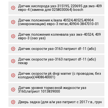
Датчик кислорода уаз-315195, 220695 дв.змз-409
евро-4 (замена для 0258030064) bosch
Датчик положения к/вала 40524,40525,40904
(синхронизации) евро-3 пегас,40904-3847010-01
Датчик положения коленвала уаз змз-40524, 409
евро-3 (оао уаз)
Датчик скорости уаз-3163 патриот df-11 (абс)
Датчик скорости уаз-3163 патриот df-11 (абс)
пекар
Датчик скорости pk divgi warner (с проводом, без
колодки)(4408640001)
Датчик уровня тормозной жидкости уаз
3160,патриот 1013839000
Дверь задка (для а/м уаз патриот с 2017 г.в., грун