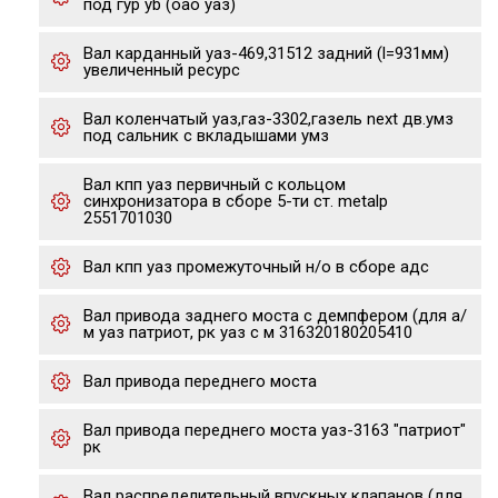
под гур yb (оао уаз)
Вал карданный уаз-469,31512 задний (l=931мм)
увеличенный ресурс
Вал коленчатый уаз,газ-3302,газель next дв.умз
под сальник с вкладышами умз
Вал кпп уаз первичный с кольцом
синхронизатора в сборе 5-ти ст. metalp
2551701030
Вал кпп уаз промежуточный н/о в сборе адс
Вал привода заднего моста с демпфером (для а/
м уаз патриот, рк уаз с м 316320180205410
Вал привода переднего моста
Вал привода переднего моста уаз-3163 "патриот"
рк
Вал распределительный впускных клапанов (для