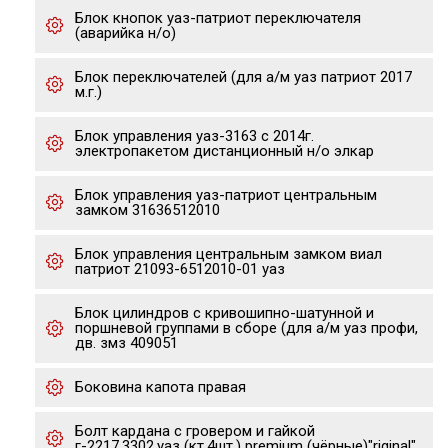
Блок кнопок уаз-патриот переключателя
(аварийка н/о)
Блок переключателей (для а/м уаз патриот 2017
м.г.)
Блок управления уаз-3163 с 2014г.
электропакетом дистанционный н/о элкар
Блок управления уаз-патриот центральным
замком 31636512010
Блок управления центральным замком виал
патриот 21093-6512010-01 уаз
Блок цилиндров с кривошипно-шатунной и
поршневой группами в сборе (для а/м уаз профи,
дв. змз 409051
Боковина капота правая
Болт кардана с гровером и гайкой
г-2217,3302,уаз (кт.4шт.) premium (чёрные)"riginal"