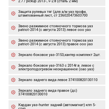
2.7 / pickup 2013-, v-2.8 (сталь 2 мм)
Защита рулевых тяг (для а/м уаз профи,
штампованный лист, ст 236020473603700
Звено разжимное стояночного тормоза уаз
patriot-2014 (с августа 2013) левое ооо уаз
Звено разжимное стояночного тормоза уаз
patriot-2014 (с августа 2013) правое ооо уаз
Зеркало боковое уаз-3153,хантер комплект 2шт.
Зеркало боковое уаз-3163 с 2014г.в. левое с
электроподогревом неокрашенное (оао уаз)
Зеркало заднего вида левое 374100820130110
Зеркало заднего вида правое (дс)
374100820130010
Кардан уаз-hunter задний (автомагнат) кпп 5-
ступ.