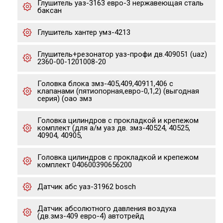
Глушитель уаз-3163 евро-3 нержавеющая сталь
баксан
Глушитель хантер умз-4213
Глушитель+резонатор уаз-профи дв.409051 (uaz)
2360-00-1201008-20
Головка блока змз-405,409,40911,406 с
клапанами (пятиопорная,евро-0,1,2) (выгодная
серия) (оао змз
Головка цилиндров с прокладкой и крепежом
комплект (для а/м уаз дв. змз-40524, 40525,
40904, 40905,
Головка цилиндров с прокладкой и крепежом
комплект 040600390656200
Датчик абс уаз-31962 bosch
Датчик абсолютного давления воздуха
(дв.змз-409 евро-4) автотрейд