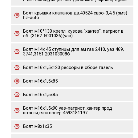
Болт крышки клапанов дв.40524 евро-3,4,5 (змз)
hz-auto
Болт м10*130 крепл. кузова "хантер", патриот в
сб. (3162-5001036)(уаз)
Болт м14х 45 ступицы для ам газ 2410, уаз 469,
3741,3151 203103008б
Болт м16х1,5х120 рессоры в сборе газель
Болт м16х1,5х85
Болт м16х1,5х85
Болт м16х1,5х90 уаз-патриот,,хантер прод
штанги,тяги попер 4593181197
Болт м8х1х35