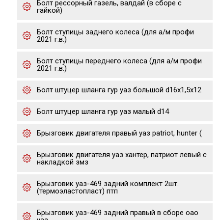
Болт рессорный газель, валдай (в сборе с
гайкой)
Болт ступицы заднего колеса (для а/м профи
2021 г.в.)
Болт ступицы переднего колеса (для а/м профи
2021 г.в.)
Болт штуцер шланга гур уаз большой d16х1,5х12
Болт штуцер шланга гур уаз малый d14
Брызговик двигателя правый уаз patriot, hunter (
Брызговик двигателя уаз хантер, патриот левый с
накладкой змз
Брызговик уаз-469 задний комплект 2шт.
(термоэластопласт) птп
Брызговик уаз-469 задний правый в сборе оао