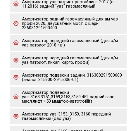
Амортизатор уаз патриот рестайлинг-2017 (с
11.2016) задний "уаз" газомасляный
Амортизатор задний газомасляный для ам уаз
профи 2020, двускатный мост, с шарн
236031291500400
Амортизатор передний газомасляный (для а/м
уаз патриот 2018 г.в.)
Амортизатор передний газомасляный (для а/м
уаз патриот, пикап, карго, профи)
Амортизатор подвески задний, 316300291500600
(аналог 315900-2915006-01)
Амортизатор подвески
уаз-3163,3151,3159,3153,3159,452 задний газо-
масл.лифт +50 ммшток-автоtrofilift
Амортизатор уаз-3153, 3159, 3160 передний
газомасляный (оао уаз)