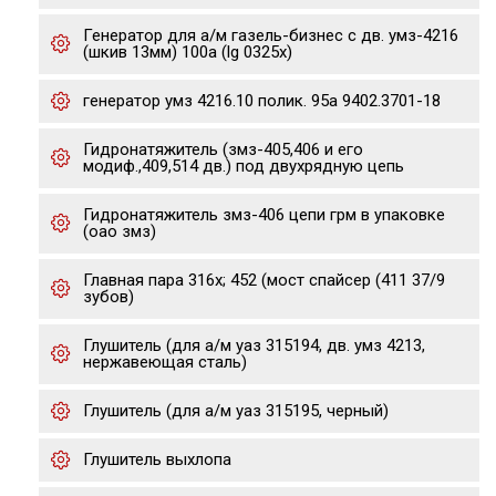
Генератор для а/м газель-бизнес с дв. умз-4216
(шкив 13мм) 100a (lg 0325x)
генератор умз 4216.10 полик. 95а 9402.3701-18
Гидронатяжитель (змз-405,406 и его
модиф.,409,514 дв.) под двухрядную цепь
Гидронатяжитель змз-406 цепи грм в упаковке
(оао змз)
Главная пара 316х; 452 (мост спайсер (411 37/9
зубов)
Глушитель (для а/м уаз 315194, дв. умз 4213,
нержавеющая сталь)
Глушитель (для а/м уаз 315195, черный)
Глушитель выхлопа