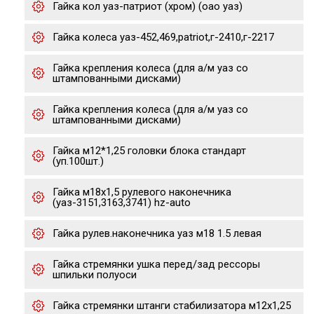
Гайка кол уаз-патриот (хром) (оао уаз)
Гайка колеса уаз-452,469,patriot,г-2410,г-2217
Гайка крепления колеса (для а/м уаз со
штампованными дисками)
Гайка крепления колеса (для а/м уаз со
штампованными дисками)
Гайка м12*1,25 головки блока стандарт
(уп.100шт.)
Гайка м18х1,5 рулевого наконечника
(уаз-3151,3163,3741) hz-auto
Гайка рулев.наконечника уаз м18 1.5 левая
Гайка стремянки ушка перед/зад рессоры
шпильки полуоси
Гайка стремянки штанги стабилизатора м12х1,25