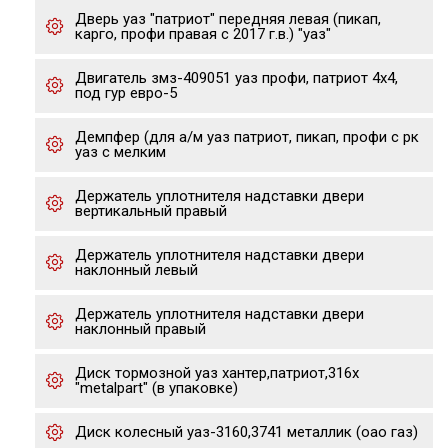
Дверь уаз "патриот" передняя левая (пикап,
карго, профи правая с 2017 г.в.) "уаз"
Двигатель змз-409051 уаз профи, патриот 4х4,
под гур евро-5
Демпфер (для а/м уаз патриот, пикап, профи с рк
уаз с мелким
Держатель уплотнителя надставки двери
вертикальный правый
Держатель уплотнителя надставки двери
наклонный левый
Держатель уплотнителя надставки двери
наклонный правый
Диск тормозной уаз хантер,патриот,316x
"metalpart" (в упаковке)
Диск колесный уаз-3160,3741 металлик (оао газ)