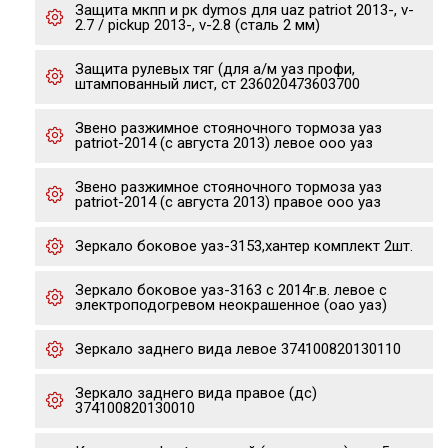
Защита мкпп и рк dymos для uaz patriot 2013-, v-
2.7 / pickup 2013-, v-2.8 (сталь 2 мм)
Защита рулевых тяг (для а/м уаз профи,
штампованный лист, ст 236020473603700
Звено разжимное стояночного тормоза уаз
patriot-2014 (с августа 2013) левое ооо уаз
Звено разжимное стояночного тормоза уаз
patriot-2014 (с августа 2013) правое ооо уаз
Зеркало боковое уаз-3153,хантер комплект 2шт.
Зеркало боковое уаз-3163 с 2014г.в. левое с
электроподогревом неокрашенное (оао уаз)
Зеркало заднего вида левое 374100820130110
Зеркало заднего вида правое (дс)
374100820130010