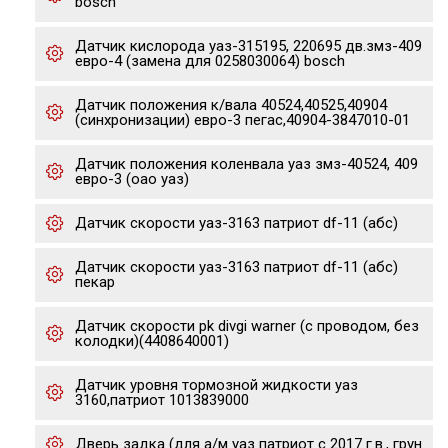
bosch
Датчик кислорода уаз-315195, 220695 дв.змз-409
евро-4 (замена для 0258030064) bosch
Датчик положения к/вала 40524,40525,40904
(синхронизации) евро-3 пегас,40904-3847010-01
Датчик положения коленвала уаз змз-40524, 409
евро-3 (оао уаз)
Датчик скорости уаз-3163 патриот df-11 (абс)
Датчик скорости уаз-3163 патриот df-11 (абс)
пекар
Датчик скорости pk divgi warner (с проводом, без
колодки)(4408640001)
Датчик уровня тормозной жидкости уаз
3160,патриот 1013839000
Дверь задка (для а/м уаз патриот с 2017 г.в., грун