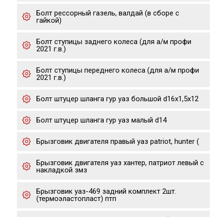
Болт рессорный газель, валдай (в сборе с
гайкой)
Болт ступицы заднего колеса (для а/м профи
2021 г.в.)
Болт ступицы переднего колеса (для а/м профи
2021 г.в.)
Болт штуцер шланга гур уаз большой d16х1,5х12
Болт штуцер шланга гур уаз малый d14
Брызговик двигателя правый уаз patriot, hunter (
Брызговик двигателя уаз хантер, патриот левый с
накладкой змз
Брызговик уаз-469 задний комплект 2шт.
(термоэластопласт) птп