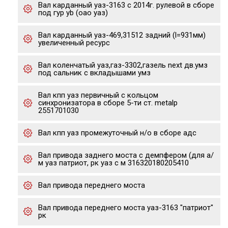
Вал карданный уаз-3163 с 2014г. рулевой в сборе
под гур yb (оао уаз)
Вал карданный уаз-469,31512 задний (l=931мм)
увеличенный ресурс
Вал коленчатый уаз,газ-3302,газель next дв.умз
под сальник с вкладышами умз
Вал кпп уаз первичный с кольцом
синхронизатора в сборе 5-ти ст. metalp
2551701030
Вал кпп уаз промежуточный н/о в сборе адс
Вал привода заднего моста с демпфером (для а/
м уаз патриот, рк уаз с м 316320180205410
Вал привода переднего моста
Вал привода переднего моста уаз-3163 "патриот"
рк