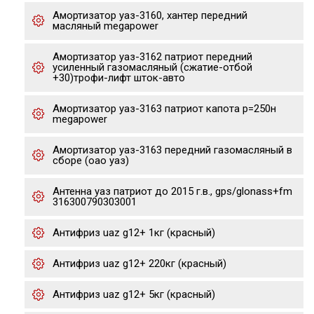
Амортизатор уаз-3160, хантер передний
масляный megapower
Амортизатор уаз-3162 патриот передний
усиленный газомасляный (сжатие-отбой
+30)трофи-лифт шток-авто
Амортизатор уаз-3163 патриот капота р=250н
megapower
Амортизатор уаз-3163 передний газомасляный в
сборе (оао уаз)
Антенна уаз патриот до 2015 г.в., gps/glonass+fm
316300790303001
Антифриз uaz g12+ 1кг (красный)
Антифриз uaz g12+ 220кг (красный)
Антифриз uaz g12+ 5кг (красный)