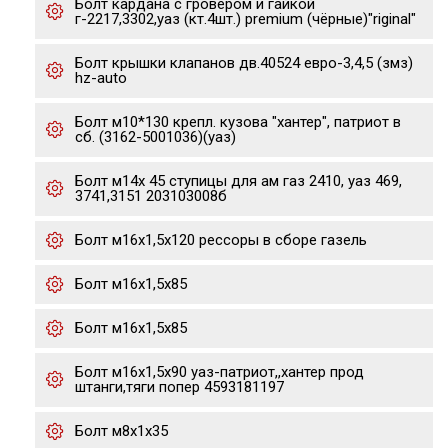
Болт кардана с гровером и гайкой
г-2217,3302,уаз (кт.4шт.) premium (чёрные)"riginal"
Болт крышки клапанов дв.40524 евро-3,4,5 (змз)
hz-auto
Болт м10*130 крепл. кузова "хантер", патриот в
сб. (3162-5001036)(уаз)
Болт м14х 45 ступицы для ам газ 2410, уаз 469,
3741,3151 203103008б
Болт м16х1,5х120 рессоры в сборе газель
Болт м16х1,5х85
Болт м16х1,5х85
Болт м16х1,5х90 уаз-патриот,,хантер прод
штанги,тяги попер 4593181197
Болт м8х1х35