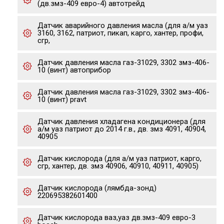
(дв.змз-409 евро-4) автотрейд
Датчик аварийного давления масла (для а/м уаз
3160, 3162, патриот, пикап, карго, хантер, профи,
сгр,
Датчик давления масла газ-31029, 3302 змз-406-
10 (винт) автоприбор
Датчик давления масла газ-31029, 3302 змз-406-
10 (винт) pravt
Датчик давления хладагена кондиционера (для
а/м уаз патриот до 2014 г.в., дв. змз 4091, 40904,
40905
Датчик кислорода (для а/м уаз патриот, карго,
сгр, хантер, дв. змз 40906, 40910, 40911, 40905)
Датчик кислорода (лямбда-зонд)
220695382601400
Датчик кислорода ваз,уаз дв.змз-409 евро-3