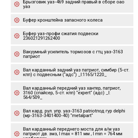
Брызговик уаз-469 задний правый в сборе оао
уаз
Буфер кронштейна запасного колеса
Буфер уаз-профи сжатия подвески
236021291262400
Вакуумный усилитель тормозов с гтц уаз-3163
патриот
Вал карданный задний уаз патриот, симбир (5-ст.
кпп) с подвесным ("адс") _l:1165/1220_
Вал карданный передний уаз хантер, патриот,
3160 (спайсер, 5-ст. кпп) "expert" (адс) _l:
564/509_
Вал кард. рул. упр. уаз-3163 patriotпод гур delphi
(мр-3163-3401400-40) "metalpart"
Вал карданный переднего моста для а/м уаз
патриот дв. змз, l max = 811 мм , l min = 764 мм