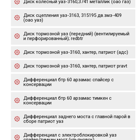
Диск колесный уаз-3160,3741 металлик (оао газ)
Диск сцепления уаз-3163, 315195 дв.змз-409
(оао уаз)
Диск тормозной уаз (передний) (вентилируемый
и перфорированный); redbtr
Диск тормозной уаз-3160, хантер, патриот (адс)
Диск тормозной уаз-3160, хантер, патриот pravt
Дифференциал бтр 60 арзамас спайсер с
консервации
Дифференциал бтр 60 арзамас тимкен с
консервации
Дифференциал заднего моста с главной парой в
сборе патриот уаз
Дифференциал с электроблокировкой уаз
спайер/тимкен мост (ульяновск)