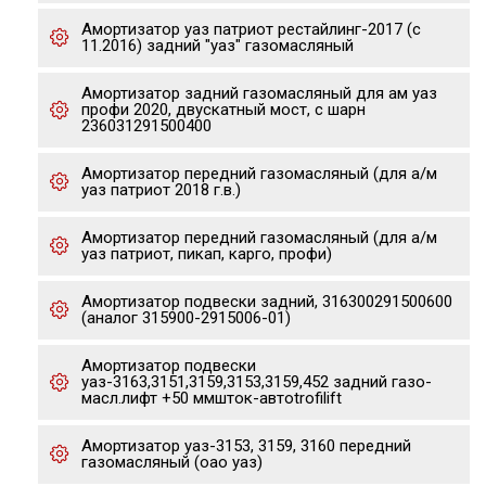
Амортизатор уаз патриот рестайлинг-2017 (с
11.2016) задний "уаз" газомасляный
Амортизатор задний газомасляный для ам уаз
профи 2020, двускатный мост, с шарн
236031291500400
Амортизатор передний газомасляный (для а/м
уаз патриот 2018 г.в.)
Амортизатор передний газомасляный (для а/м
уаз патриот, пикап, карго, профи)
Амортизатор подвески задний, 316300291500600
(аналог 315900-2915006-01)
Амортизатор подвески
уаз-3163,3151,3159,3153,3159,452 задний газо-
масл.лифт +50 ммшток-автоtrofilift
Амортизатор уаз-3153, 3159, 3160 передний
газомасляный (оао уаз)