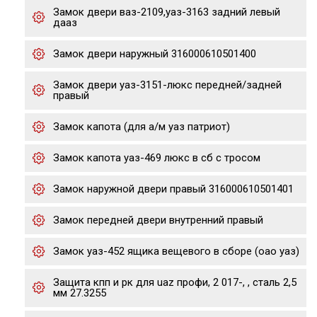
Замок двери ваз-2109,уаз-3163 задний левый
дааз
Замок двери наружный 316000610501400
Замок двери уаз-3151-люкс передней/задней
правый
Замок капота (для а/м уаз патриот)
Замок капота уаз-469 люкс в сб с тросом
Замок наружной двери правый 316000610501401
Замок передней двери внутренний правый
Замок уаз-452 ящика вещевого в сборе (оао уаз)
Защита кпп и рк для uaz профи, 2 017-, , сталь 2,5
мм 27.3255