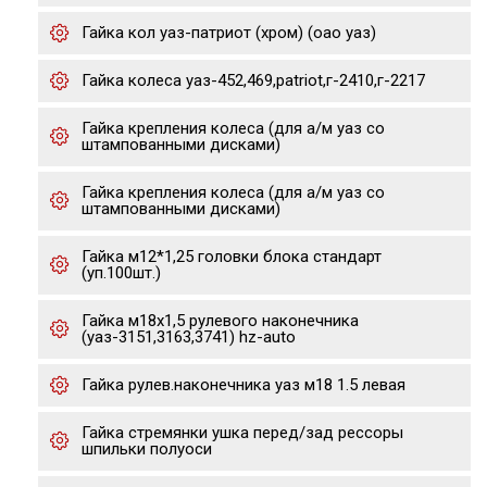
Гайка кол уаз-патриот (хром) (оао уаз)
Гайка колеса уаз-452,469,patriot,г-2410,г-2217
Гайка крепления колеса (для а/м уаз со
штампованными дисками)
Гайка крепления колеса (для а/м уаз со
штампованными дисками)
Гайка м12*1,25 головки блока стандарт
(уп.100шт.)
Гайка м18х1,5 рулевого наконечника
(уаз-3151,3163,3741) hz-auto
Гайка рулев.наконечника уаз м18 1.5 левая
Гайка стремянки ушка перед/зад рессоры
шпильки полуоси