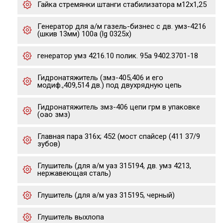
Гайка стремянки штанги стабилизатора м12х1,25
Генератор для а/м газель-бизнес с дв. умз-4216
(шкив 13мм) 100a (lg 0325x)
генератор умз 4216.10 полик. 95а 9402.3701-18
Гидронатяжитель (змз-405,406 и его
модиф.,409,514 дв.) под двухрядную цепь
Гидронатяжитель змз-406 цепи грм в упаковке
(оао змз)
Главная пара 316х; 452 (мост спайсер (411 37/9
зубов)
Глушитель (для а/м уаз 315194, дв. умз 4213,
нержавеющая сталь)
Глушитель (для а/м уаз 315195, черный)
Глушитель выхлопа