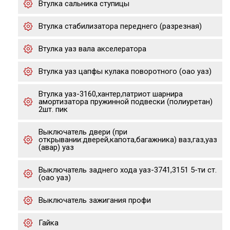
Втулка сальника ступицы
Втулка стабилизатора переднего (разрезная)
Втулка уаз вала акселератора
Втулка уаз цапфы кулака поворотного (оао уаз)
Втулка уаз-3160,хантер,патриот шарнира
амортизатора пружинной подвески (полиуретан)
2шт. пик
Выключатель двери (при
открывании:дверей,капота,багажника) ваз,газ,уаз
(авар) уаз
Выключатель заднего хода уаз-3741,3151 5-ти ст.
(оао уаз)
Выключатель зажигания профи
Гайка