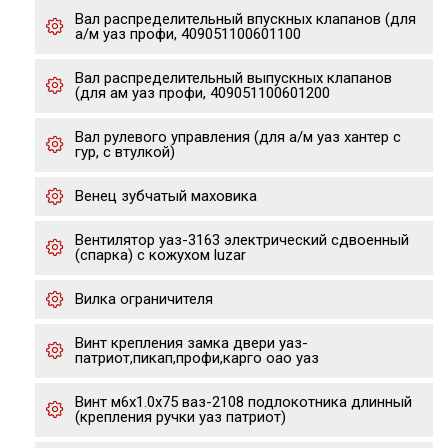
Вал распределительный впускных клапанов (для
а/м уаз профи, 409051100601100
Вал распределительный выпускных клапанов
(для ам уаз профи, 409051100601200
Вал рулевого управления (для а/м уаз хантер с
гур, с втулкой)
Венец зубчатый маховика
Вентилятор уаз-3163 электрический сдвоенный
(спарка) с кожухом luzar
Вилка ограничителя
Винт крепления замка двери уаз-
патриот,пикап,профи,карго оао уаз
Винт м6х1.0х75 ваз-2108 подлокотника длинный
(крепления ручки уаз патриот)