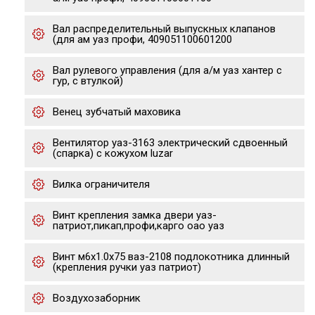
Вал распределительный выпускных клапанов
(для ам уаз профи, 409051100601200
Вал рулевого управления (для а/м уаз хантер с
гур, с втулкой)
Венец зубчатый маховика
Вентилятор уаз-3163 электрический сдвоенный
(спарка) с кожухом luzar
Вилка ограничителя
Винт крепления замка двери уаз-
патриот,пикап,профи,карго оао уаз
Винт м6х1.0х75 ваз-2108 подлокотника длинный
(крепления ручки уаз патриот)
Воздухозаборник