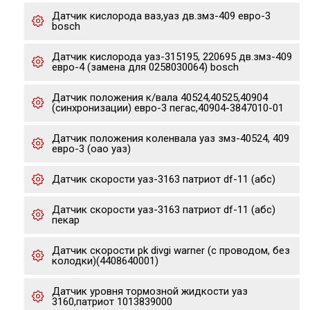
Датчик кислорода ваз,уаз дв.змз-409 евро-3
bosch
Датчик кислорода уаз-315195, 220695 дв.змз-409
евро-4 (замена для 0258030064) bosch
Датчик положения к/вала 40524,40525,40904
(синхронизации) евро-3 пегас,40904-3847010-01
Датчик положения коленвала уаз змз-40524, 409
евро-3 (оао уаз)
Датчик скорости уаз-3163 патриот df-11 (абс)
Датчик скорости уаз-3163 патриот df-11 (абс)
пекар
Датчик скорости pk divgi warner (с проводом, без
колодки)(4408640001)
Датчик уровня тормозной жидкости уаз
3160,патриот 1013839000