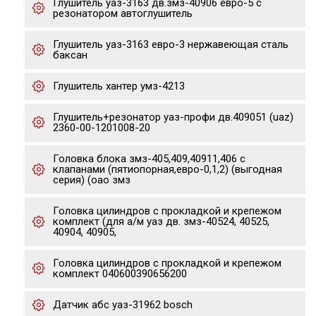
Глушитель уаз-3163 дв.змз-40906 евро-5 с
резонатором автоглушитель
Глушитель уаз-3163 евро-3 нержавеющая сталь
баксан
Глушитель хантер умз-4213
Глушитель+резонатор уаз-профи дв.409051 (uaz)
2360-00-1201008-20
Головка блока змз-405,409,40911,406 с
клапанами (пятиопорная,евро-0,1,2) (выгодная
серия) (оао змз
Головка цилиндров с прокладкой и крепежом
комплект (для а/м уаз дв. змз-40524, 40525,
40904, 40905,
Головка цилиндров с прокладкой и крепежом
комплект 040600390656200
Датчик абс уаз-31962 bosch