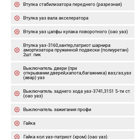
Втулка стабилизатора переднего (разрезная)
Втулка уаз вала акселератора
Втулка уаз цапфы кулака поворотного (оао уаз)
Втулка уаз-3160,хантер,патриот шарнира
амортизатора пружинной подвески (полиуретан)
2шт. пик
Выключатель двери (при
открывании:дверей,капота,багажника) ваз,газ,уаз
(авар) уаз
Выключатель заднего хода уаз-3741,3151 5-ти ст.
(оао уаз)
Выключатель зажигания профи
Гайка
Гайка кол уаз-патриот (хром) (оао уаз)