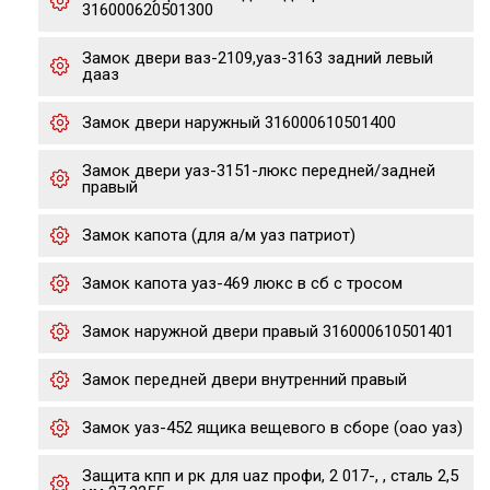
316000620501300
Замок двери ваз-2109,уаз-3163 задний левый
дааз
Замок двери наружный 316000610501400
Замок двери уаз-3151-люкс передней/задней
правый
Замок капота (для а/м уаз патриот)
Замок капота уаз-469 люкс в сб с тросом
Замок наружной двери правый 316000610501401
Замок передней двери внутренний правый
Замок уаз-452 ящика вещевого в сборе (оао уаз)
Защита кпп и рк для uaz профи, 2 017-, , сталь 2,5