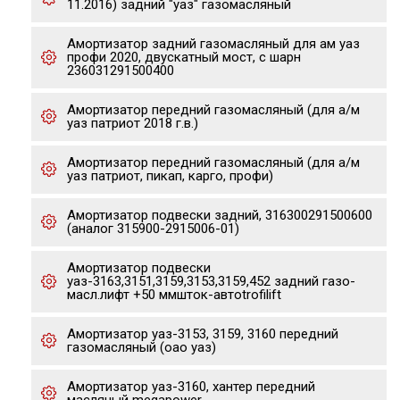
11.2016) задний "уаз" газомасляный
Амортизатор задний газомасляный для ам уаз
профи 2020, двускатный мост, с шарн
236031291500400
Амортизатор передний газомасляный (для а/м
уаз патриот 2018 г.в.)
Амортизатор передний газомасляный (для а/м
уаз патриот, пикап, карго, профи)
Амортизатор подвески задний, 316300291500600
(аналог 315900-2915006-01)
Амортизатор подвески
уаз-3163,3151,3159,3153,3159,452 задний газо-
масл.лифт +50 ммшток-автоtrofilift
Амортизатор уаз-3153, 3159, 3160 передний
газомасляный (оао уаз)
Амортизатор уаз-3160, хантер передний