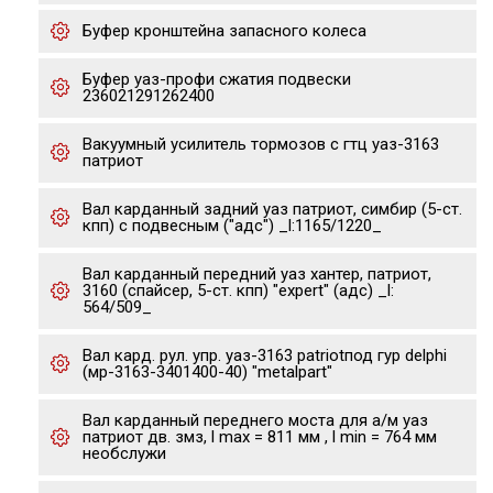
Буфер кронштейна запасного колеса
Буфер уаз-профи сжатия подвески
236021291262400
Вакуумный усилитель тормозов с гтц уаз-3163
патриот
Вал карданный задний уаз патриот, симбир (5-ст.
кпп) с подвесным ("адс") _l:1165/1220_
Вал карданный передний уаз хантер, патриот,
3160 (спайсер, 5-ст. кпп) "expert" (адс) _l:
564/509_
Вал кард. рул. упр. уаз-3163 patriotпод гур delphi
(мр-3163-3401400-40) "metalpart"
Вал карданный переднего моста для а/м уаз
патриот дв. змз, l max = 811 мм , l min = 764 мм
необслужи