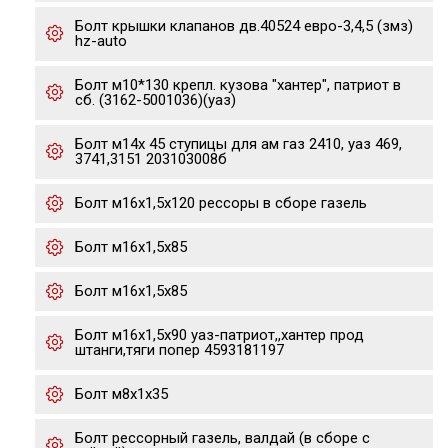
Болт крышки клапанов дв.40524 евро-3,4,5 (змз)
hz-auto
Болт м10*130 крепл. кузова "хантер", патриот в
сб. (3162-5001036)(уаз)
Болт м14х 45 ступицы для ам газ 2410, уаз 469,
3741,3151 203103008б
Болт м16х1,5х120 рессоры в сборе газель
Болт м16х1,5х85
Болт м16х1,5х85
Болт м16х1,5х90 уаз-патриот,,хантер прод
штанги,тяги попер 4593181197
Болт м8х1х35
Болт рессорный газель, валдай (в сборе с