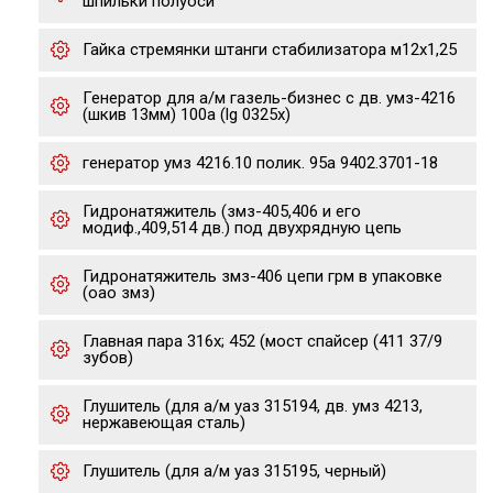
шпильки полуоси
Гайка стремянки штанги стабилизатора м12х1,25
Генератор для а/м газель-бизнес с дв. умз-4216
(шкив 13мм) 100a (lg 0325x)
генератор умз 4216.10 полик. 95а 9402.3701-18
Гидронатяжитель (змз-405,406 и его
модиф.,409,514 дв.) под двухрядную цепь
Гидронатяжитель змз-406 цепи грм в упаковке
(оао змз)
Главная пара 316х; 452 (мост спайсер (411 37/9
зубов)
Глушитель (для а/м уаз 315194, дв. умз 4213,
нержавеющая сталь)
Глушитель (для а/м уаз 315195, черный)