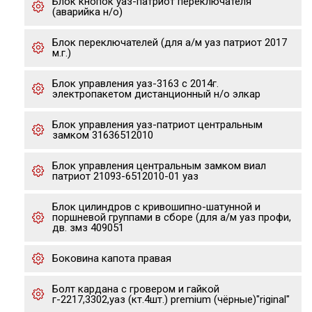
Блок кнопок уаз-патриот переключателя
(аварийка н/о)
Блок переключателей (для а/м уаз патриот 2017
м.г.)
Блок управления уаз-3163 с 2014г.
электропакетом дистанционный н/о элкар
Блок управления уаз-патриот центральным
замком 31636512010
Блок управления центральным замком виал
патриот 21093-6512010-01 уаз
Блок цилиндров с кривошипно-шатунной и
поршневой группами в сборе (для а/м уаз профи,
дв. змз 409051
Боковина капота правая
Болт кардана с гровером и гайкой
г-2217,3302,уаз (кт.4шт.) premium (чёрные)"riginal"