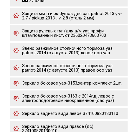
мм 27.3255
Защита мкпп и рк dymos для uaz patriot 2013-, v-
2.7 / pickup 2013-, v-2.8 (сталь 2 мм)
Защита рулевых тяг (для а/м уаз профи,
штампованный лист, ст 236020473603700
Звено разжимное стояночного тормоза уаз
patriot-2014 (с августа 2013) левое ооо уаз
Звено разжимное стояночного тормоза уаз
patriot-2014 (с августа 2013) правое ооо уаз
Зеркало боковое уаз-3153,хантер комплект 2шт.
Зеркало боковое уаз-3163 с 2014г.в. левое с
электроподогревом неокрашенное (оао уаз)
Зеркало заднего вида левое 374100820130110
Зеркало заднего вида правое (дс)
374100820130010