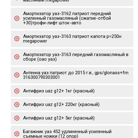
масляный megapower
Амортизатор уаз-3162 патриот передний
усиленный газомасляный (сжатие-отбой
+30)трофи-лифт шток-авто
Амортизатор уаз-3163 патриот капота р=250н
megapower
Амортизатор уаз-3163 передний газомасляный в
сборе (оао уаз)
Антенна уаз патриот до 2015 г.в., gps/glonass+fm
316300790303001
Антифриз uaz g12+ 1кг (красный)
Антифриз uaz g12+ 220кг (красный)
Антифриз uaz g12+ 5кг (красный)
Багажник уаз 452 удлиненный усиленный
съемные ножки (12 опор)