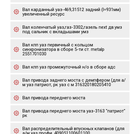
Вал карданный уаз-469,31512 задний (l=931мм)
увеличенный ресурс
Вал коленчатый уаз,газ-3302,газель next дв.умз
под сальник с вкладышами умз
Вал кпп уаз первичный с кольцом
синхронизатора в сборе 5-ти ст. metalp
2551701030
Вал кпп уаз промежуточный н/о в сборе адс
Вал привода заднего моста с демпфером (для а/
м уаз патриот, рк уаз с м 316320180205410
Вал привода переднего моста
Вал привода переднего моста уаз-3163 "патриот"
рк
Вал распределительный впускных клапанов (для
а/м уаз профи, 409051100601100