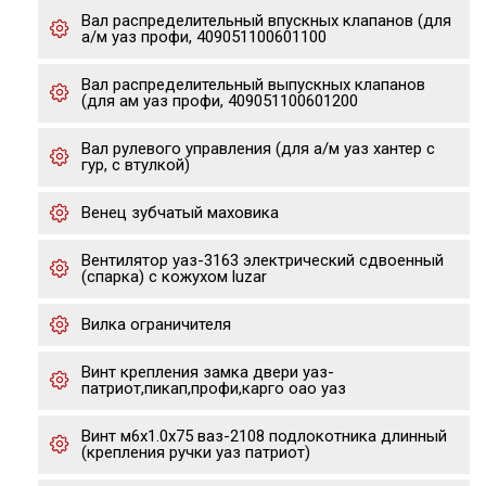
Вал распределительный впускных клапанов (для
а/м уаз профи, 409051100601100
Вал распределительный выпускных клапанов
(для ам уаз профи, 409051100601200
Вал рулевого управления (для а/м уаз хантер с
гур, с втулкой)
Венец зубчатый маховика
Вентилятор уаз-3163 электрический сдвоенный
(спарка) с кожухом luzar
Вилка ограничителя
Винт крепления замка двери уаз-
патриот,пикап,профи,карго оао уаз
Винт м6х1.0х75 ваз-2108 подлокотника длинный
(крепления ручки уаз патриот)