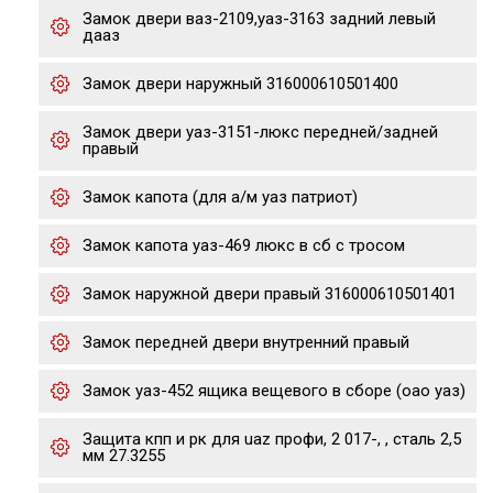
Замок двери ваз-2109,уаз-3163 задний левый
дааз
Замок двери наружный 316000610501400
Замок двери уаз-3151-люкс передней/задней
правый
Замок капота (для а/м уаз патриот)
Замок капота уаз-469 люкс в сб с тросом
Замок наружной двери правый 316000610501401
Замок передней двери внутренний правый
Замок уаз-452 ящика вещевого в сборе (оао уаз)
Защита кпп и рк для uaz профи, 2 017-, , сталь 2,5
мм 27.3255