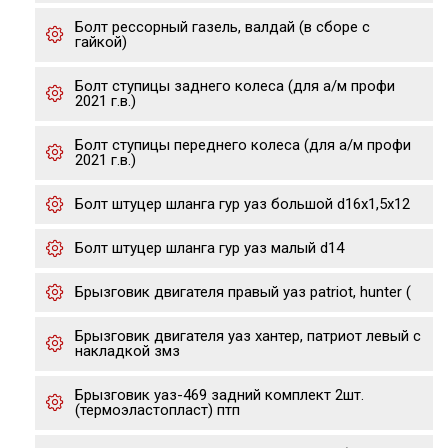
Болт рессорный газель, валдай (в сборе с
гайкой)
Болт ступицы заднего колеса (для а/м профи
2021 г.в.)
Болт ступицы переднего колеса (для а/м профи
2021 г.в.)
Болт штуцер шланга гур уаз большой d16х1,5х12
Болт штуцер шланга гур уаз малый d14
Брызговик двигателя правый уаз patriot, hunter (
Брызговик двигателя уаз хантер, патриот левый с
накладкой змз
Брызговик уаз-469 задний комплект 2шт.
(термоэластопласт) птп