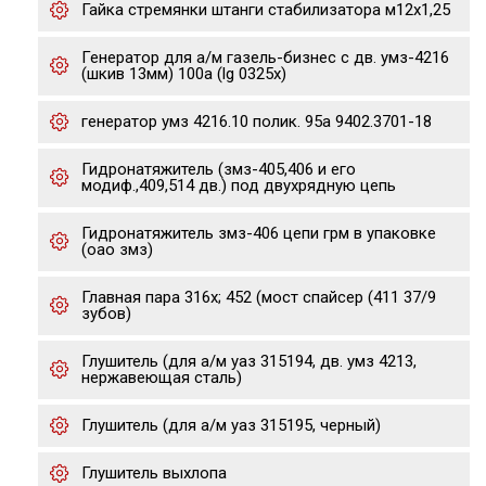
Гайка стремянки штанги стабилизатора м12х1,25
Генератор для а/м газель-бизнес с дв. умз-4216
(шкив 13мм) 100a (lg 0325x)
генератор умз 4216.10 полик. 95а 9402.3701-18
Гидронатяжитель (змз-405,406 и его
модиф.,409,514 дв.) под двухрядную цепь
Гидронатяжитель змз-406 цепи грм в упаковке
(оао змз)
Главная пара 316х; 452 (мост спайсер (411 37/9
зубов)
Глушитель (для а/м уаз 315194, дв. умз 4213,
нержавеющая сталь)
Глушитель (для а/м уаз 315195, черный)
Глушитель выхлопа