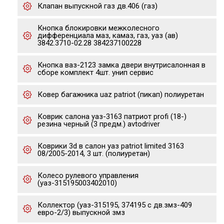
Клапан выпускной газ дв.406 (газ)
Кнопка блокировки межколесного
дифференциала маз, камаз, газ, уаз (ав)
3842.3710-02.28 384237100228
Кнопка ваз-2123 замка двери внутрисалонная в
сборе комплект 4шт. унип сервис
Ковер багажника uaz patriot (пикап) полиуретан
Коврик салона уаз-3163 патриот profi (18-)
резина черный (3 предм.) avtodriver
Коврики 3d в салон уаз patriot limited 3163
08/2005-2014, 3 шт. (полиуретан)
Колесо рулевого управления
(уаз-315195003402010)
Коллектор (уаз-315195, 374195 с дв.змз-409
евро-2/3) выпускной змз