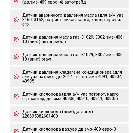
(дв.змз-409 евро-4) автотрейд
Датчик аварийного давления масла (для а/м уаз
3160, 3162, патриот, пикап, карго, хантер, профи,
сгр,
Датчик давления масла газ-31029, 3302 змз-406-
10 (винт) автоприбор
Датчик давления масла газ-31029, 3302 змз-406-
10 (винт) pravt
Датчик давления хладагена кондиционера (для
а/м уаз патриот до 2014 г.в., дв. змз 4091, 40904,
40905
Датчик кислорода (для а/м уаз патриот, карго,
сгр, хантер, дв. змз 40906, 40910, 40911, 40905)
Датчик кислорода (лямбда-зонд)
220695382601400
Датчик кислорода ваз,уаз дв.змз-409 евро-3