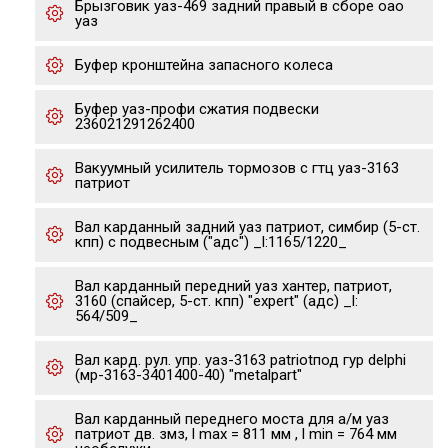
Брызговик уаз-469 задний правый в сборе оао
уаз
Буфер кронштейна запасного колеса
Буфер уаз-профи сжатия подвески
236021291262400
Вакуумный усилитель тормозов с гтц уаз-3163
патриот
Вал карданный задний уаз патриот, симбир (5-ст.
кпп) с подвесным ("адс") _l:1165/1220_
Вал карданный передний уаз хантер, патриот,
3160 (спайсер, 5-ст. кпп) "expert" (адс) _l:
564/509_
Вал кард. рул. упр. уаз-3163 patriotпод гур delphi
(мр-3163-3401400-40) "metalpart"
Вал карданный переднего моста для а/м уаз
патриот дв. змз, l max = 811 мм , l min = 764 мм