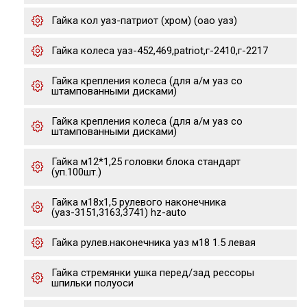
Гайка кол уаз-патриот (хром) (оао уаз)
Гайка колеса уаз-452,469,patriot,г-2410,г-2217
Гайка крепления колеса (для а/м уаз со
штампованными дисками)
Гайка крепления колеса (для а/м уаз со
штампованными дисками)
Гайка м12*1,25 головки блока стандарт
(уп.100шт.)
Гайка м18х1,5 рулевого наконечника
(уаз-3151,3163,3741) hz-auto
Гайка рулев.наконечника уаз м18 1.5 левая
Гайка стремянки ушка перед/зад рессоры
шпильки полуоси