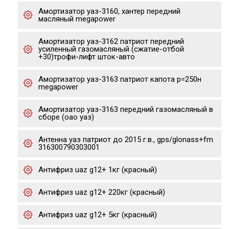
Амортизатор уаз-3160, хантер передний
масляный megapower
Амортизатор уаз-3162 патриот передний
усиленный газомасляный (сжатие-отбой
+30)трофи-лифт шток-авто
Амортизатор уаз-3163 патриот капота р=250н
megapower
Амортизатор уаз-3163 передний газомасляный в
сборе (оао уаз)
Антенна уаз патриот до 2015 г.в., gps/glonass+fm
316300790303001
Антифриз uaz g12+ 1кг (красный)
Антифриз uaz g12+ 220кг (красный)
Антифриз uaz g12+ 5кг (красный)