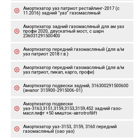
Амортизатор уаз патриот рестайлинг-2017 (с
11.2016) задний "уаз" газомасляный
Амортизатор задний газомасляный для ам уаз
профи 2020, двускатный мост, с шарн
236031291500400
Амортизатор передний газомасляный (для а/м
уаз патриот 2018 г.в.)
Амортизатор передний газомасляный (для а/м
уаз патриот, пикап, карго, профи)
Амортизатор подвески задний, 316300291500600
(аналог 315900-2915006-01)
Амортизатор подвески
уаз-3163,3151,3159,3153,3159,452 задний газо-
масл.лифт +50 ммшток-автоtrofilift
Амортизатор уаз-3153, 3159, 3160 передний
газомасляный (оао уаз)