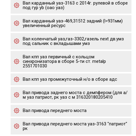
Вал карданный уаз-3163 с 2014г. рулевой в сборе
под гур yb (оао уаз)
Вал карданный уаз-469,31512 задний (l=931мм)
увеличенный ресурс
Вал коленчатый уаз,газ-3302,газель next дв.умз
под сальник с вкладышами умз
Вал кпп уаз первичный с кольцом
синхронизатора в сборе 5-ти ст. metalp
2551701030
Вал кпп уаз промежуточный н/о в сборе адс
Вал привода заднего моста с демпфером (для а/
м уаз патриот, рк уаз с м 316320180205410
Вал привода переднего моста
Вал привода переднего моста уаз-3163 "патриот"
рк