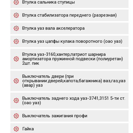
Втулка сальника ступицы
Втулка стабилизатора переднего (разрезная)
Втулка уаз вала акселератора
Втулка уаз цапфы кулака поворотного (оао уаз)
Втулка уаз-3160,хантер,патриот шарнира
амортизатора пружинной подвески (полиуретан)
2шт. пик
Выключатель двери (при
открывании:дверей,капота,багажника) ваз,газ,уаз
(авар) уаз
Выключатель заднего хода уаз-3741,3151 5-ти ст.
(оао уаз)
Выключатель зажигания профи
Гайка