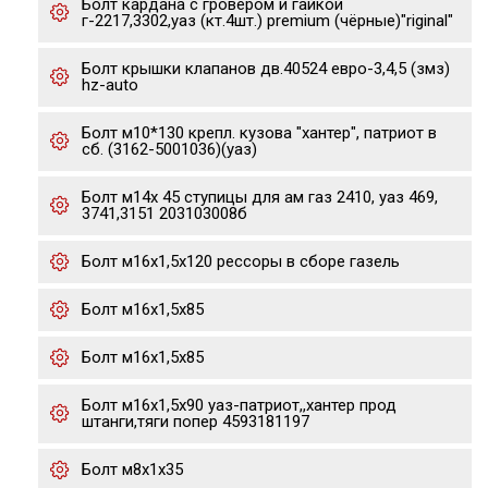
Болт кардана с гровером и гайкой
г-2217,3302,уаз (кт.4шт.) premium (чёрные)"riginal"
Болт крышки клапанов дв.40524 евро-3,4,5 (змз)
hz-auto
Болт м10*130 крепл. кузова "хантер", патриот в
сб. (3162-5001036)(уаз)
Болт м14х 45 ступицы для ам газ 2410, уаз 469,
3741,3151 203103008б
Болт м16х1,5х120 рессоры в сборе газель
Болт м16х1,5х85
Болт м16х1,5х85
Болт м16х1,5х90 уаз-патриот,,хантер прод
штанги,тяги попер 4593181197
Болт м8х1х35