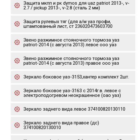
Защита мкпп и рк dymos для uaz patriot 2013-, v-
2.7 / pickup 2013-, v-2.8 (сталь 2 мм)
Защита рулевых тяг (для а/м уаз профи,
штампованный лист, ст 236020473603700
Звено разжимное стояночного тормоза уаз
patriot-2014 (с августа 2013) левое ооо уаз
Звено разжимное стояночного тормоза уаз
patriot-2014 (с августа 2013) правое ооо уаз
Зеркало боковое уаз-3153,хантер комплект 2шт.
Зеркало боковое уаз-3163 с 2014г.в. левое с
электроподогревом неокрашенное (оао уаз)
Зеркало заднего вида левое 374100820130110
Зеркало заднего вида правое (дс)
374100820130010