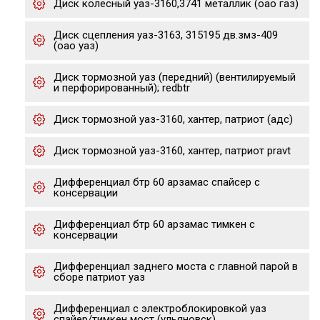
Диск колесный уаз-3160,3741 металлик (оао газ)
Диск сцепления уаз-3163, 315195 дв.змз-409
(оао уаз)
Диск тормозной уаз (передний) (вентилируемый
и перфорированный); redbtr
Диск тормозной уаз-3160, хантер, патриот (адс)
Диск тормозной уаз-3160, хантер, патриот pravt
Дифференциал бтр 60 арзамас спайсер с
консервации
Дифференциал бтр 60 арзамас тимкен с
консервации
Дифференциал заднего моста с главной парой в
сборе патриот уаз
Дифференциал с электроблокировкой уаз
спайер/тимкен мост (ульяновск)