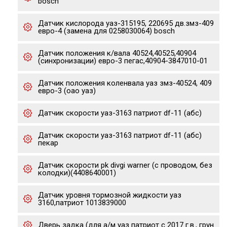
bosch
Датчик кислорода уаз-315195, 220695 дв.змз-409
евро-4 (замена для 0258030064) bosch
Датчик положения к/вала 40524,40525,40904
(синхронизации) евро-3 пегас,40904-3847010-01
Датчик положения коленвала уаз змз-40524, 409
евро-3 (оао уаз)
Датчик скорости уаз-3163 патриот df-11 (абс)
Датчик скорости уаз-3163 патриот df-11 (абс)
пекар
Датчик скорости pk divgi warner (с проводом, без
колодки)(4408640001)
Датчик уровня тормозной жидкости уаз
3160,патриот 1013839000
Дверь задка (для а/м уаз патриот с 2017 г.в., грун