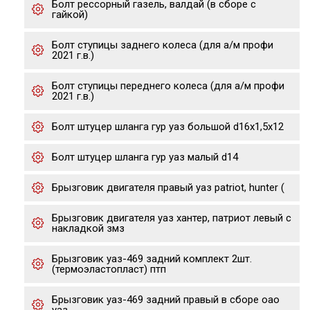
Болт рессорный газель, валдай (в сборе с
гайкой)
Болт ступицы заднего колеса (для а/м профи
2021 г.в.)
Болт ступицы переднего колеса (для а/м профи
2021 г.в.)
Болт штуцер шланга гур уаз большой d16х1,5х12
Болт штуцер шланга гур уаз малый d14
Брызговик двигателя правый уаз patriot, hunter (
Брызговик двигателя уаз хантер, патриот левый с
накладкой змз
Брызговик уаз-469 задний комплект 2шт.
(термоэластопласт) птп
Брызговик уаз-469 задний правый в сборе оао