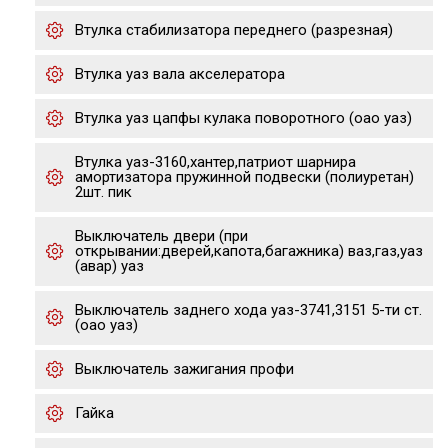
Втулка стабилизатора переднего (разрезная)
Втулка уаз вала акселератора
Втулка уаз цапфы кулака поворотного (оао уаз)
Втулка уаз-3160,хантер,патриот шарнира
амортизатора пружинной подвески (полиуретан)
2шт. пик
Выключатель двери (при
открывании:дверей,капота,багажника) ваз,газ,уаз
(авар) уаз
Выключатель заднего хода уаз-3741,3151 5-ти ст.
(оао уаз)
Выключатель зажигания профи
Гайка