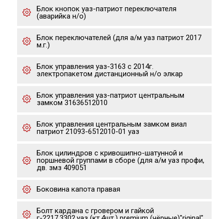
Блок кнопок уаз-патриот переключателя
(аварийка н/о)
Блок переключателей (для а/м уаз патриот 2017
м.г.)
Блок управления уаз-3163 с 2014г.
электропакетом дистанционный н/о элкар
Блок управления уаз-патриот центральным
замком 31636512010
Блок управления центральным замком виал
патриот 21093-6512010-01 уаз
Блок цилиндров с кривошипно-шатунной и
поршневой группами в сборе (для а/м уаз профи,
дв. змз 409051
Боковина капота правая
Болт кардана с гровером и гайкой
г-2217,3302,уаз (кт.4шт.) premium (чёрные)"riginal"