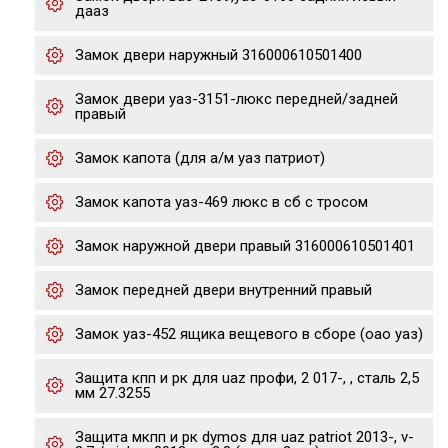
дааз
Замок двери наружный 316000610501400
Замок двери уаз-3151-люкс передней/задней
правый
Замок капота (для а/м уаз патриот)
Замок капота уаз-469 люкс в сб с тросом
Замок наружной двери правый 316000610501401
Замок передней двери внутренний правый
Замок уаз-452 ящика вещевого в сборе (оао уаз)
Защита кпп и рк для uaz профи, 2 017-, , сталь 2,5
мм 27.3255
Защита мкпп и рк dymos для uaz patriot 2013-, v-