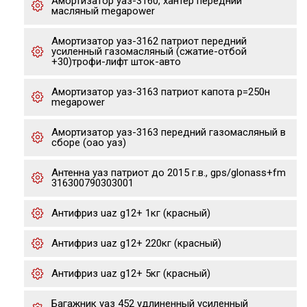
Амортизатор уаз-3160, хантер передний
масляный megapower
Амортизатор уаз-3162 патриот передний
усиленный газомасляный (сжатие-отбой
+30)трофи-лифт шток-авто
Амортизатор уаз-3163 патриот капота р=250н
megapower
Амортизатор уаз-3163 передний газомасляный в
сборе (оао уаз)
Антенна уаз патриот до 2015 г.в., gps/glonass+fm
316300790303001
Антифриз uaz g12+ 1кг (красный)
Антифриз uaz g12+ 220кг (красный)
Антифриз uaz g12+ 5кг (красный)
Багажник уаз 452 удлиненный усиленный