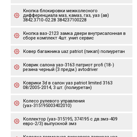
Кнопка блокировки межколесного
дифференциала маз, камаз, газ, уаз (ав)
3842.3710-02.28 384237100228
Кнопка ваз-2123 замка двери внутрисалонная в
сборе комплект 4шт. унип сервис
Ковер багажника uaz patriot (пикап) полиуретан
Коврик салона уаз-3163 патриот profi (18-)
резина черный (3 предм.) avtodriver
Коврики 3d в салон уаз patriot limited 3163
08/2005-2014, 3 шт. (полиуретан)
Колесо рулевого управления
(уаз-315195003402010)
Коллектор (уаз-315195, 374195 с дв.змз-409
евро-2/3) выпускной змз