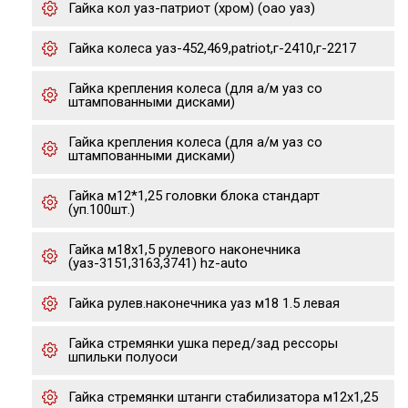
Гайка кол уаз-патриот (хром) (оао уаз)
Гайка колеса уаз-452,469,patriot,г-2410,г-2217
Гайка крепления колеса (для а/м уаз со
штампованными дисками)
Гайка крепления колеса (для а/м уаз со
штампованными дисками)
Гайка м12*1,25 головки блока стандарт
(уп.100шт.)
Гайка м18х1,5 рулевого наконечника
(уаз-3151,3163,3741) hz-auto
Гайка рулев.наконечника уаз м18 1.5 левая
Гайка стремянки ушка перед/зад рессоры
шпильки полуоси
Гайка стремянки штанги стабилизатора м12х1,25