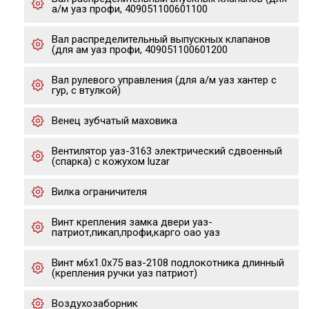
а/м уаз профи, 409051100601100
Вал распределительный выпускных клапанов
(для ам уаз профи, 409051100601200
Вал рулевого управления (для а/м уаз хантер с
гур, с втулкой)
Венец зубчатый маховика
Вентилятор уаз-3163 электрический сдвоенный
(спарка) с кожухом luzar
Вилка ограничителя
Винт крепления замка двери уаз-
патриот,пикап,профи,карго оао уаз
Винт м6х1.0х75 ваз-2108 подлокотника длинный
(крепления ручки уаз патриот)
Воздухозаборник