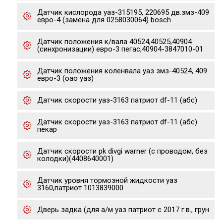
Датчик кислорода уаз-315195, 220695 дв.змз-409
евро-4 (замена для 0258030064) bosch
Датчик положения к/вала 40524,40525,40904
(синхронизации) евро-3 пегас,40904-3847010-01
Датчик положения коленвала уаз змз-40524, 409
евро-3 (оао уаз)
Датчик скорости уаз-3163 патриот df-11 (абс)
Датчик скорости уаз-3163 патриот df-11 (абс)
пекар
Датчик скорости pk divgi warner (с проводом, без
колодки)(4408640001)
Датчик уровня тормозной жидкости уаз
3160,патриот 1013839000
Дверь задка (для а/м уаз патриот с 2017 г.в., грун