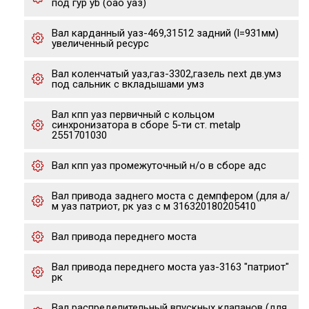
под гур yb (оао уаз)
Вал карданный уаз-469,31512 задний (l=931мм)
увеличенный ресурс
Вал коленчатый уаз,газ-3302,газель next дв.умз
под сальник с вкладышами умз
Вал кпп уаз первичный с кольцом
синхронизатора в сборе 5-ти ст. metalp
2551701030
Вал кпп уаз промежуточный н/о в сборе адс
Вал привода заднего моста с демпфером (для а/
м уаз патриот, рк уаз с м 316320180205410
Вал привода переднего моста
Вал привода переднего моста уаз-3163 "патриот"
рк
Вал распределительный впускных клапанов (для