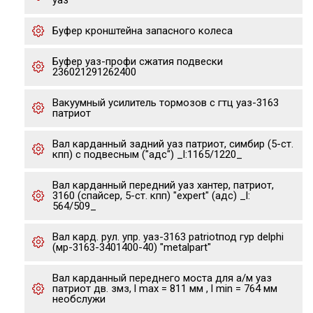
уаз
Буфер кронштейна запасного колеса
Буфер уаз-профи сжатия подвески
236021291262400
Вакуумный усилитель тормозов с гтц уаз-3163
патриот
Вал карданный задний уаз патриот, симбир (5-ст.
кпп) с подвесным ("адс") _l:1165/1220_
Вал карданный передний уаз хантер, патриот,
3160 (спайсер, 5-ст. кпп) "expert" (адс) _l:
564/509_
Вал кард. рул. упр. уаз-3163 patriotпод гур delphi
(мр-3163-3401400-40) "metalpart"
Вал карданный переднего моста для а/м уаз
патриот дв. змз, l max = 811 мм , l min = 764 мм
необслужи