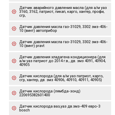
Датчик аварийного давления масла (для а/м уаз
3160, 3162, патриот, пикап, карго, хантер, профи,
сгр,
Датчик давления масла газ-31029, 3302 змз-406-
10 (винт) автоприбор
Датчик давления масла газ-31029, 3302 змз-406-
10 (винт) pravt
Датчик давления хладагена кондиционера (для
а/м уаз патриот до 2014 г.в., дв. змз 4091, 40904,
40905
Датчик кислорода (для а/м уаз патриот, карго,
сгр, хантер, дв. змз 40906, 40910, 40911, 40905)
Датчик кислорода (лямбда-зонд)
220695382601400
Датчик кислорода ваз,уаз дв.змз-409 евро-3
bosch