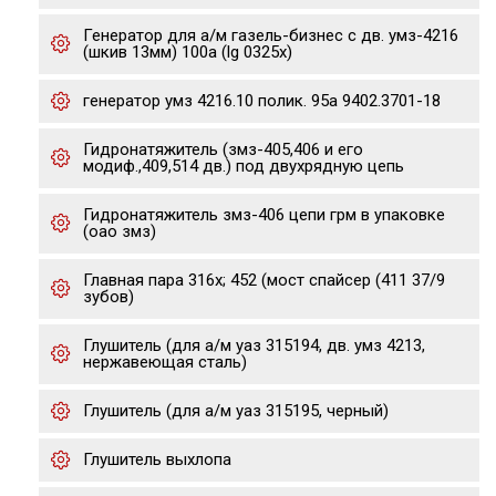
Генератор для а/м газель-бизнес с дв. умз-4216
(шкив 13мм) 100a (lg 0325x)
генератор умз 4216.10 полик. 95а 9402.3701-18
Гидронатяжитель (змз-405,406 и его
модиф.,409,514 дв.) под двухрядную цепь
Гидронатяжитель змз-406 цепи грм в упаковке
(оао змз)
Главная пара 316х; 452 (мост спайсер (411 37/9
зубов)
Глушитель (для а/м уаз 315194, дв. умз 4213,
нержавеющая сталь)
Глушитель (для а/м уаз 315195, черный)
Глушитель выхлопа