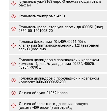
Глушитель уаз-3163 евро-3 нержавеющая сталь
баксан
Глушитель хантер умз-4213
Глушитель+резонатор уаз-профи дв.409051 (uaz)
2360-00-1201008-20
Головка блока змз-405,409,40911,406 с
клапанами (пятиопорная,евро-0,1,2) (выгодная
серия) (оао змз
Головка цилиндров с прокладкой и крепежом
комплект (для а/м уаз дв. змз-40524, 40525,
40904, 40905,
Головка цилиндров с прокладкой и крепежом
комплект 040600390656200
Датчик абс уаз-31962 bosch
Датчик абсолютного давления воздуха
(дв.змз-409 евро-4) автотрейд