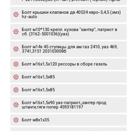
Болт крышки клапанов дв.40524 евро-3,4,5 (змз)
hz-auto
Болт м10*130 крепл. кузова "хантер", патриот в
сб. (3162-5001036)(уаз)
Болт м14х 45 ступицы для ам газ 2410, уаз 469,
3741,3151 203103008б
Болт м16х1,5х120 рессоры в сборе газель
Болт м16х1,5х85
Болт м16х1,5х85
Болт м16х1,5х90 уаз-патриот,,хантер прод
штанги,тяги попер 4593181197
Болт м8х1х35