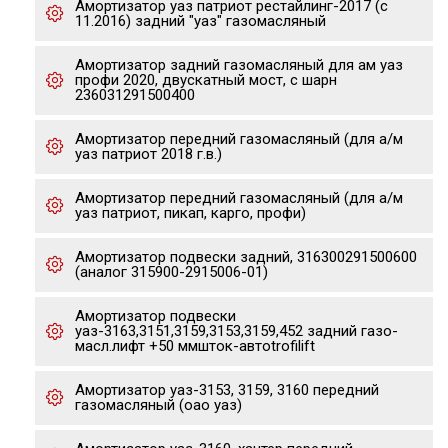
Амортизатор уаз патриот рестайлинг-2017 (с
11.2016) задний "уаз" газомасляный
Амортизатор задний газомасляный для ам уаз
профи 2020, двускатный мост, с шарн
236031291500400
Амортизатор передний газомасляный (для а/м
уаз патриот 2018 г.в.)
Амортизатор передний газомасляный (для а/м
уаз патриот, пикап, карго, профи)
Амортизатор подвески задний, 316300291500600
(аналог 315900-2915006-01)
Амортизатор подвески
уаз-3163,3151,3159,3153,3159,452 задний газо-
масл.лифт +50 ммшток-автоtrofilift
Амортизатор уаз-3153, 3159, 3160 передний
газомасляный (оао уаз)