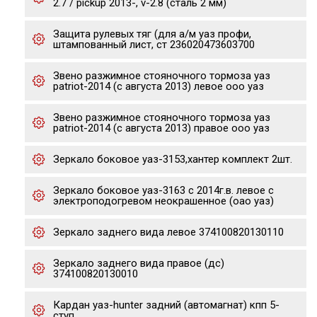
2.7 / pickup 2013-, v-2.8 (сталь 2 мм)
Защита рулевых тяг (для а/м уаз профи,
штампованный лист, ст 236020473603700
Звено разжимное стояночного тормоза уаз
patriot-2014 (с августа 2013) левое ооо уаз
Звено разжимное стояночного тормоза уаз
patriot-2014 (с августа 2013) правое ооо уаз
Зеркало боковое уаз-3153,хантер комплект 2шт.
Зеркало боковое уаз-3163 с 2014г.в. левое с
электроподогревом неокрашенное (оао уаз)
Зеркало заднего вида левое 374100820130110
Зеркало заднего вида правое (дс)
374100820130010
Кардан уаз-hunter задний (автомагнат) кпп 5-
ступ.