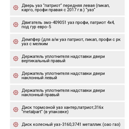
Дверь уаз "патриот" передняя левая (пикап,
карго, профи правая с 2017 г.в.) "уаз"
Двигатель змз-409051 уаз профи, патриот 4х4,
под гур евро-5
Демпфер (для а/м уаз патриот, пикап, профи с рк
уаз с мелким
Держатель уплотнителя надставки двери
вертикальный правый
Держатель уплотнителя надставки двери
наклонный левый
Держатель уплотнителя надставки двери
наклонный правый
Диск тормозной уаз хантер,патриот,316x
"metalpart" (в упаковке)
Диск колесный уаз-3160,3741 металлик (оао газ)