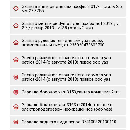
Защита кпп и рк для uaz профи, 2 017-, , сталь 2,5
мм 27.3255
Защита мкпп и рк dymos для uaz patriot 2013-, v-
2.7 / pickup 2013-, v-2.8 (сталь 2 мм)
Защита рулевых тяг (для а/м уаз профи,
штампованный лист, ст 236020473603700
Звено разжимное стояночного тормоза уаз
patriot-2014 (с августа 2013) левое ооо уаз
Звено разжимное стояночного тормоза уаз
patriot-2014 (с августа 2013) правое ооо уаз
Зеркало боковое уаз-3153,хантер комплект 2шт.
Зеркало боковое уаз-3163 с 2014г.в. левое с
электроподогревом неокрашенное (оао уаз)
Зеркало заднего вида левое 374100820130110