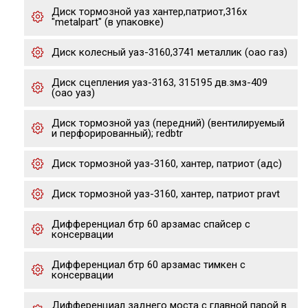
Диск тормозной уаз хантер,патриот,316x
"metalpart" (в упаковке)
Диск колесный уаз-3160,3741 металлик (оао газ)
Диск сцепления уаз-3163, 315195 дв.змз-409
(оао уаз)
Диск тормозной уаз (передний) (вентилируемый
и перфорированный); redbtr
Диск тормозной уаз-3160, хантер, патриот (адс)
Диск тормозной уаз-3160, хантер, патриот pravt
Дифференциал бтр 60 арзамас спайсер с
консервации
Дифференциал бтр 60 арзамас тимкен с
консервации
Дифференциал заднего моста с главной парой в