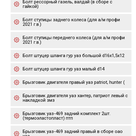
Болт рессорный газель, валдай (в сборе с
гайкой)
Болт ступицы заднего колеса (для а/м профи
2021 г.в.)
Болт ступицы переднего колеса (для а/м профи
2021 г.в.)
Болт штуцер шланга гур уаз большой d16х1,5х12
Болт штуцер шланга гур уаз малый d14
Брызговик двигателя правый уаз patriot, hunter (
Брызговик двигателя уаз хантер, патриот левый с
накладкой змз
Брызговик уаз-469 задний комплект 2шт.
(термоэластопласт) птп
Брызговик уаз-469 задний правый в сборе оао