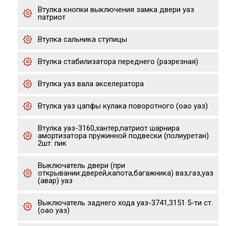
Втулка кнопки выключения замка двери уаз
патриот
Втулка сальника ступицы
Втулка стабилизатора переднего (разрезная)
Втулка уаз вала акселератора
Втулка уаз цапфы кулака поворотного (оао уаз)
Втулка уаз-3160,хантер,патриот шарнира
амортизатора пружинной подвески (полиуретан)
2шт. пик
Выключатель двери (при
открывании:дверей,капота,багажника) ваз,газ,уаз
(авар) уаз
Выключатель заднего хода уаз-3741,3151 5-ти ст.
(оао уаз)