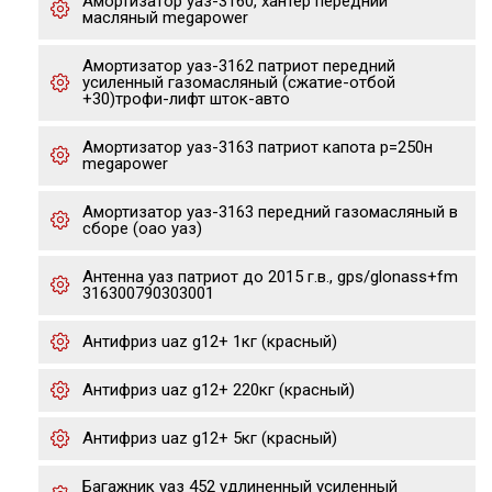
Амортизатор уаз-3160, хантер передний
масляный megapower
Амортизатор уаз-3162 патриот передний
усиленный газомасляный (сжатие-отбой
+30)трофи-лифт шток-авто
Амортизатор уаз-3163 патриот капота р=250н
megapower
Амортизатор уаз-3163 передний газомасляный в
сборе (оао уаз)
Антенна уаз патриот до 2015 г.в., gps/glonass+fm
316300790303001
Антифриз uaz g12+ 1кг (красный)
Антифриз uaz g12+ 220кг (красный)
Антифриз uaz g12+ 5кг (красный)
Багажник уаз 452 удлиненный усиленный