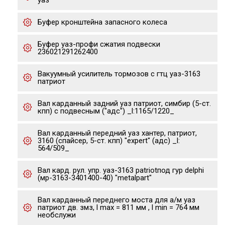
уаз
Буфер кронштейна запасного колеса
Буфер уаз-профи сжатия подвески
236021291262400
Вакуумный усилитель тормозов с гтц уаз-3163
патриот
Вал карданный задний уаз патриот, симбир (5-ст.
кпп) с подвесным ("адс") _l:1165/1220_
Вал карданный передний уаз хантер, патриот,
3160 (спайсер, 5-ст. кпп) "expert" (адс) _l:
564/509_
Вал кард. рул. упр. уаз-3163 patriotпод гур delphi
(мр-3163-3401400-40) "metalpart"
Вал карданный переднего моста для а/м уаз
патриот дв. змз, l max = 811 мм , l min = 764 мм
необслужи