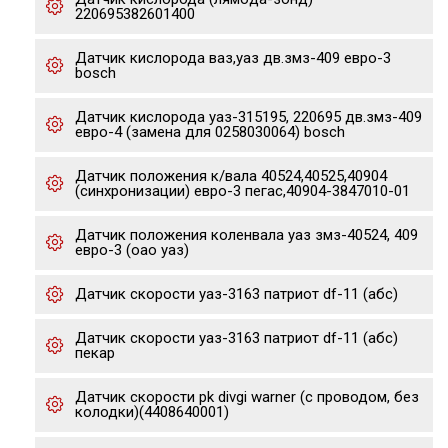
220695382601400
Датчик кислорода ваз,уаз дв.змз-409 евро-3
bosch
Датчик кислорода уаз-315195, 220695 дв.змз-409
евро-4 (замена для 0258030064) bosch
Датчик положения к/вала 40524,40525,40904
(синхронизации) евро-3 пегас,40904-3847010-01
Датчик положения коленвала уаз змз-40524, 409
евро-3 (оао уаз)
Датчик скорости уаз-3163 патриот df-11 (абс)
Датчик скорости уаз-3163 патриот df-11 (абс)
пекар
Датчик скорости pk divgi warner (с проводом, без
колодки)(4408640001)