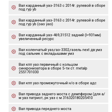
Вал карданный уаз-3163 с 2014г. рулевой в сборе
под гур yb
Вал карданный уаз-3163 с 2014г. рулевой в сборе
под гур yb (оао уаз)
Вал карданный уаз-469,31512 задний (l=931мм)
увеличенный ресурс
Вал коленчатый уаз,газ-3302,газель next дв.умз
под сальник с вкладышами умз
Вал кпп уаз первичный с кольцом
синхронизатора в сборе 5-ти ст. metalp
2551701030
Вал кпп уаз промежуточный н/о в сборе адс
Вал привода заднего моста с демпфером (для а/
м уаз патриот, рк уаз с м 316320180205410
Вал привода переднего моста