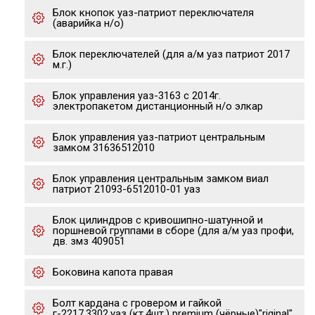
Блок кнопок уаз-патриот переключателя
(аварийка н/о)
Блок переключателей (для а/м уаз патриот 2017
м.г.)
Блок управления уаз-3163 с 2014г.
электропакетом дистанционный н/о элкар
Блок управления уаз-патриот центральным
замком 31636512010
Блок управления центральным замком виал
патриот 21093-6512010-01 уаз
Блок цилиндров с кривошипно-шатунной и
поршневой группами в сборе (для а/м уаз профи,
дв. змз 409051
Боковина капота правая
Болт кардана с гровером и гайкой
г-2217,3302,уаз (кт.4шт.) premium (чёрные)"riginal"