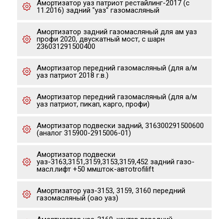
Амортизатор уаз патриот рестайлинг-2017 (с
11.2016) задний "уаз" газомасляный
Амортизатор задний газомасляный для ам уаз
профи 2020, двускатный мост, с шарн
236031291500400
Амортизатор передний газомасляный (для а/м
уаз патриот 2018 г.в.)
Амортизатор передний газомасляный (для а/м
уаз патриот, пикап, карго, профи)
Амортизатор подвески задний, 316300291500600
(аналог 315900-2915006-01)
Амортизатор подвески
уаз-3163,3151,3159,3153,3159,452 задний газо-
масл.лифт +50 ммшток-автоtrofilift
Амортизатор уаз-3153, 3159, 3160 передний
газомасляный (оао уаз)