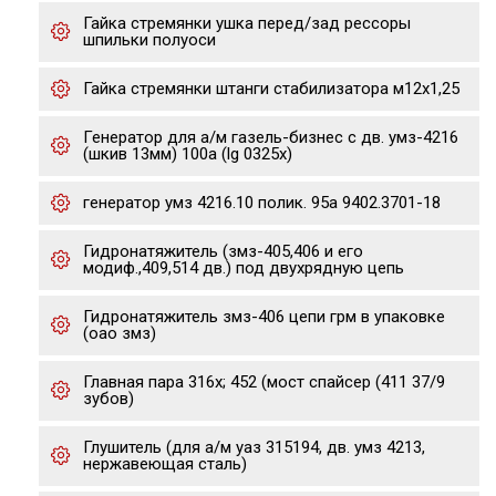
Гайка стремянки ушка перед/зад рессоры
шпильки полуоси
Гайка стремянки штанги стабилизатора м12х1,25
Генератор для а/м газель-бизнес с дв. умз-4216
(шкив 13мм) 100a (lg 0325x)
генератор умз 4216.10 полик. 95а 9402.3701-18
Гидронатяжитель (змз-405,406 и его
модиф.,409,514 дв.) под двухрядную цепь
Гидронатяжитель змз-406 цепи грм в упаковке
(оао змз)
Главная пара 316х; 452 (мост спайсер (411 37/9
зубов)
Глушитель (для а/м уаз 315194, дв. умз 4213,
нержавеющая сталь)