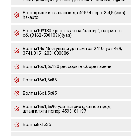
Болт крышки клапанов дв.40524 евро-3,4,5 (змз)
hz-auto
Болт м10*130 крепл. кузова "хантер", патриот в
сб. (3162-5001036)(уаз)
Болт м14х 45 ступицы для ам газ 2410, уаз 469,
3741,3151 203103008б
Болт м16х1,5х120 рессоры в сборе газель
Болт м16х1,5х85
Болт м16х1,5х85
Болт м16х1,5х90 уаз-патриот,,хантер прод
штанги,тяги попер 4593181197
Болт м8х1х35