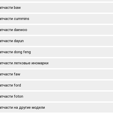
апчасти baw
апчасти cummins
апчасти daewoo
апчасти dayun
апчасти dong feng
апчасти легковые иномарки
апчасти faw
апчасти ford
апчасти foton
апчасти на другие модели