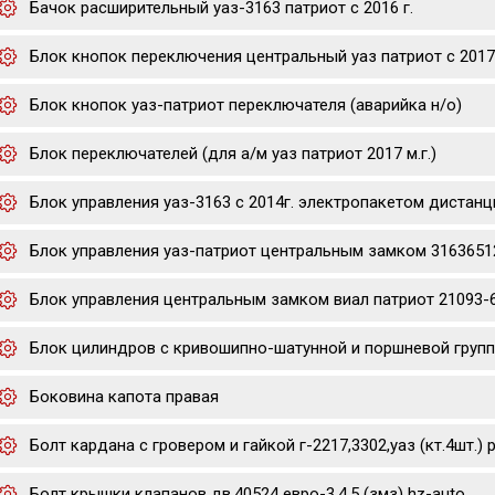
Бачок расширительный уаз-3163 патриот с 2016 г.
Блок кнопок переключения центральный уаз патриот с 2017
Блок кнопок уаз-патриот переключателя (аварийка н/о)
Блок переключателей (для а/м уаз патриот 2017 м.г.)
Блок управления уаз-3163 с 2014г. электропакетом дистан
Блок управления уаз-патриот центральным замком 3163651
Блок управления центральным замком виал патриот 21093-6
Блок цилиндров с кривошипно-шатунной и поршневой группа
Боковина капота правая
Болт кардана с гровером и гайкой г-2217,3302,уаз (кт.4шт.) p
Болт крышки клапанов дв.40524 евро-3,4,5 (змз) hz-auto