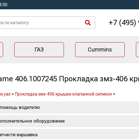
8:00
+7 (495)
ГАЗ
Cummins
me 406.1007245 Прокладка змз-406 к
и уаз
>
Прокладка змз-406 крышки клапанной силикон
>
 помощь водителю
ополнительное оборудование
апчасти варшавка