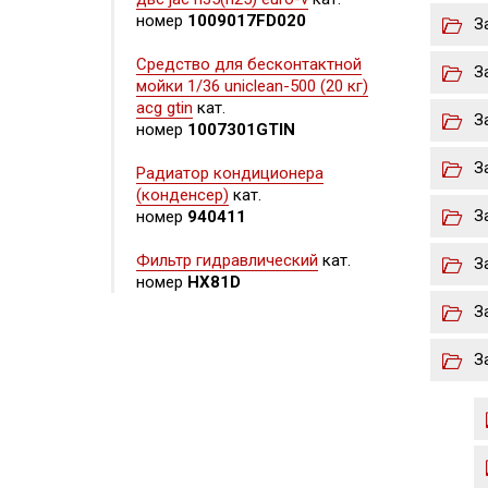
номер
1009017FD020
З
Средство для бесконтактной
З
мойки 1/36 uniclean-500 (20 кг)
acg gtin
кат.
З
номер
1007301GTIN
З
Радиатор кондиционера
(конденсер)
кат.
З
номер
940411
Фильтр гидравлический
кат.
З
номер
HX81D
З
З