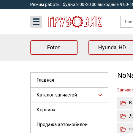
Режим работы: будни 8:00-20:00 выходные 9:00-1
Foton
Hyundai HD
NoNa
Главная
Запчаст
Каталог запчастей
В
Корзина
Д
Продажа автомобилей
з