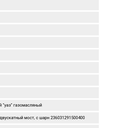
й "уаз" газомасляный
двускатный мост, с шарн 236031291500400