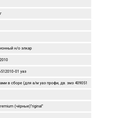
г
ционный н/о элкар
2010
512010-01 уаз
ми в сборе (для а/м уаз профи, дв. змз 409051
remium (чёрные)"riginal"