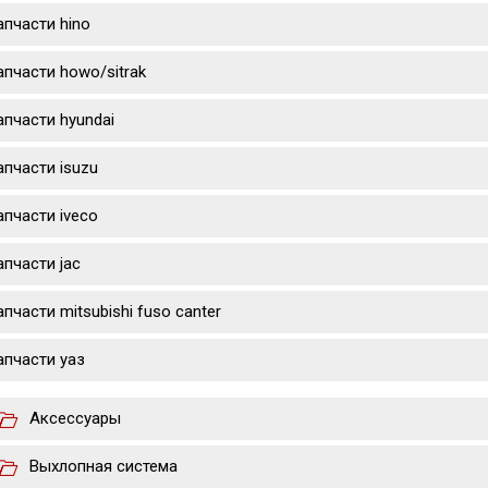
апчасти hino
апчасти howo/sitrak
апчасти hyundai
апчасти isuzu
апчасти iveco
апчасти jac
апчасти mitsubishi fuso canter
апчасти уаз
Аксессуары
Выхлопная система