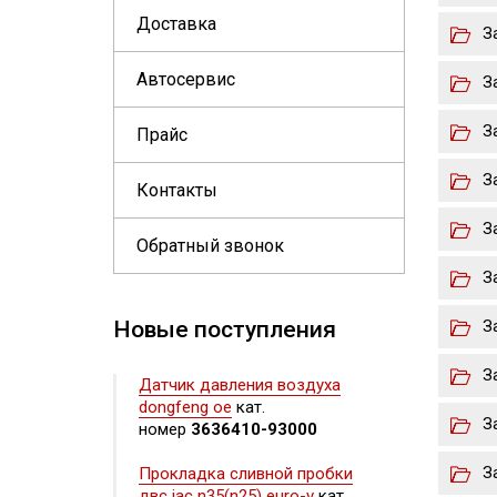
Доставка
З
Автосервис
З
З
Прайс
З
Контакты
З
Обратный звонок
З
Новые поступления
З
З
Датчик давления воздуха
dongfeng oe
кат.
З
номер
3636410-93000
З
Прокладка сливной пробки
двс jac n35(n25) euro-v
кат.