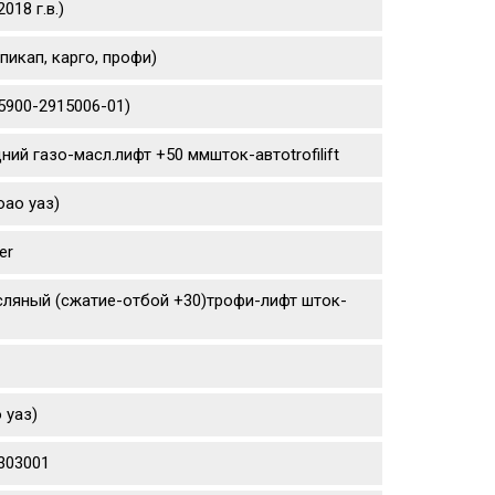
18 г.в.)
пикап, карго, профи)
5900-2915006-01)
ний газо-масл.лифт +50 ммшток-автоtrofilift
оао уаз)
er
сляный (сжатие-отбой +30)трофи-лифт шток-
 уаз)
0303001