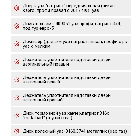
Дверь уаз "патриот" передняя левая (пикап,
карго, профи правая с 2017 г.в.) "уаз"
Двигатель змз-409051 уаз профи, патриот 4х4,
под гур евро-5
Демпфер (для а/м уаз патриот, пикап, профи с рк
уаз с мелким
Держатель уплотнителя надставки двери
вертикальный правый
Держатель уплотнителя надставки двери
наклонный левый
Держатель уплотнителя надставки двери
наклонный правый
Диск тормозной уаз хантер,патриот,316x
"metalpart" (в упаковке)
Диск колесный уаз-3160,3741 металлик (оао газ)