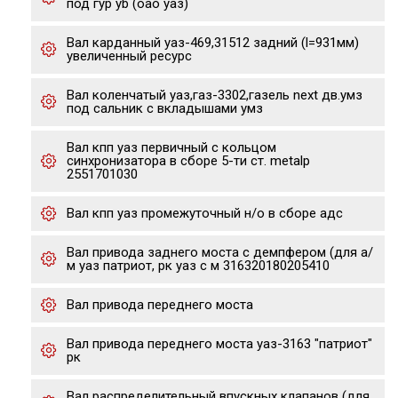
под гур yb (оао уаз)
Вал карданный уаз-469,31512 задний (l=931мм)
увеличенный ресурс
Вал коленчатый уаз,газ-3302,газель next дв.умз
под сальник с вкладышами умз
Вал кпп уаз первичный с кольцом
синхронизатора в сборе 5-ти ст. metalp
2551701030
Вал кпп уаз промежуточный н/о в сборе адс
Вал привода заднего моста с демпфером (для а/
м уаз патриот, рк уаз с м 316320180205410
Вал привода переднего моста
Вал привода переднего моста уаз-3163 "патриот"
рк
Вал распределительный впускных клапанов (для