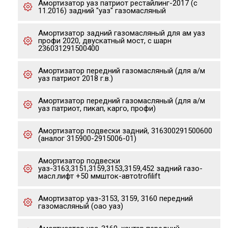
Амортизатор уаз патриот рестайлинг-2017 (с
11.2016) задний "уаз" газомасляный
Амортизатор задний газомасляный для ам уаз
профи 2020, двускатный мост, с шарн
236031291500400
Амортизатор передний газомасляный (для а/м
уаз патриот 2018 г.в.)
Амортизатор передний газомасляный (для а/м
уаз патриот, пикап, карго, профи)
Амортизатор подвески задний, 316300291500600
(аналог 315900-2915006-01)
Амортизатор подвески
уаз-3163,3151,3159,3153,3159,452 задний газо-
масл.лифт +50 ммшток-автоtrofilift
Амортизатор уаз-3153, 3159, 3160 передний
газомасляный (оао уаз)