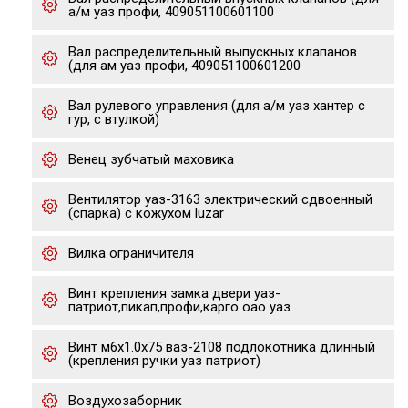
а/м уаз профи, 409051100601100
Вал распределительный выпускных клапанов
(для ам уаз профи, 409051100601200
Вал рулевого управления (для а/м уаз хантер с
гур, с втулкой)
Венец зубчатый маховика
Вентилятор уаз-3163 электрический сдвоенный
(спарка) с кожухом luzar
Вилка ограничителя
Винт крепления замка двери уаз-
патриот,пикап,профи,карго оао уаз
Винт м6х1.0х75 ваз-2108 подлокотника длинный
(крепления ручки уаз патриот)
Воздухозаборник