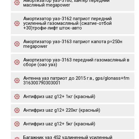
Амортизатор уаз-3160, хантер передний
масляный megapower
Амортизатор уаз-3162 патриот передний
усиленный газомасляный (сжатие-отбой
+30)трофи-лифт шток-авто
Амортизатор уаз-3163 патриот капота р=250н
megapower
Амортизатор уаз-3163 передний газомасляный в
сборе (оао уаз)
Антенна уаз патриот до 2015 г.в., gps/glonass+fm
316300790303001
Антифриз uaz g12+ 1кг (красный)
Антифриз uaz g12+ 220кг (красный)
Антифриз uaz g12+ 5кг (красный)
Багажник уаз 452 удлиненный усиленный