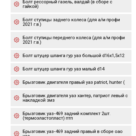
Болт рессорный газель, валдай (в сборе с
гайкой)
Болт ступицы заднего колеса (для а/м профи
2021 г.в.)
Болт ступицы переднего колеса (для а/м профи
2021 г.в.)
Болт штуцер шланга гур уаз большой d16х1,5х12
Болт штуцер шланга гур уаз малый d14
Брызговик двигателя правый уаз patriot, hunter (
Брызговик двигателя уаз хантер, патриот левый с
накладкой змз
Брызговик уаз-469 задний комплект 2шт.
(термоэластопласт) птп
Брызговик уаз-469 задний правый в сборе оао