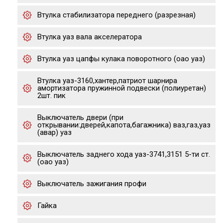
Втулка стабилизатора переднего (разрезная)
Втулка уаз вала акселератора
Втулка уаз цапфы кулака поворотного (оао уаз)
Втулка уаз-3160,хантер,патриот шарнира
амортизатора пружинной подвески (полиуретан)
2шт. пик
Выключатель двери (при
открывании:дверей,капота,багажника) ваз,газ,уаз
(авар) уаз
Выключатель заднего хода уаз-3741,3151 5-ти ст.
(оао уаз)
Выключатель зажигания профи
Гайка