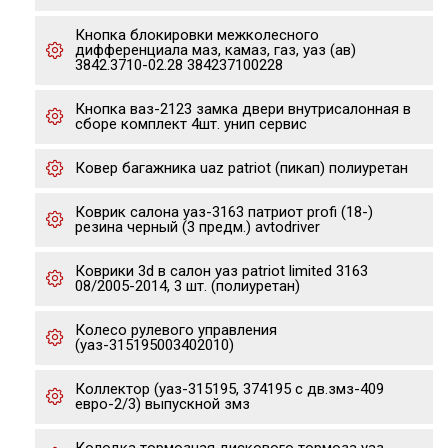
Кнопка блокировки межколесного
дифференциала маз, камаз, газ, уаз (ав)
3842.3710-02.28 384237100228
Кнопка ваз-2123 замка двери внутрисалонная в
сборе комплект 4шт. унип сервис
Ковер багажника uaz patriot (пикап) полиуретан
Коврик салона уаз-3163 патриот profi (18-)
резина черный (3 предм.) avtodriver
Коврики 3d в салон уаз patriot limited 3163
08/2005-2014, 3 шт. (полиуретан)
Колесо рулевого управления
(уаз-315195003402010)
Коллектор (уаз-315195, 374195 с дв.змз-409
евро-2/3) выпускной змз