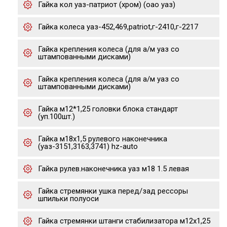
Гайка кол уаз-патриот (хром) (оао уаз)
Гайка колеса уаз-452,469,patriot,г-2410,г-2217
Гайка крепления колеса (для а/м уаз со
штампованными дисками)
Гайка крепления колеса (для а/м уаз со
штампованными дисками)
Гайка м12*1,25 головки блока стандарт
(уп.100шт.)
Гайка м18х1,5 рулевого наконечника
(уаз-3151,3163,3741) hz-auto
Гайка рулев.наконечника уаз м18 1.5 левая
Гайка стремянки ушка перед/зад рессоры
шпильки полуоси
Гайка стремянки штанги стабилизатора м12х1,25