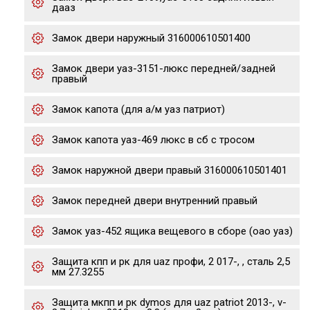
дааз
Замок двери наружный 316000610501400
Замок двери уаз-3151-люкс передней/задней
правый
Замок капота (для а/м уаз патриот)
Замок капота уаз-469 люкс в сб с тросом
Замок наружной двери правый 316000610501401
Замок передней двери внутренний правый
Замок уаз-452 ящика вещевого в сборе (оао уаз)
Защита кпп и рк для uaz профи, 2 017-, , сталь 2,5
мм 27.3255
Защита мкпп и рк dymos для uaz patriot 2013-, v-