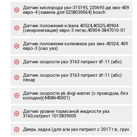
Датчик кислорода уаз-315195, 220695 дв.змз-409
евро-4 (замена для 0258030064) bosch
Датчик положения к/вала 40524,40525,40904
(синхронизации) евро-3 пегас,40904-3847010-01
Датчик положения коленвала уаз змз-40524, 409
евро-3 (оао уаз)
Датчик скорости уаз-3163 патриот df-11 (абс)
Датчик скорости уаз-3163 патриот df-11 (абс)
пекар
Датчик скорости pk divgi warner (с проводом, без
колодки)(4408640001)
Датчик уровня тормозной жидкости уаз
3160,патриот 1013839000
Дверь задка (для а/м уаз патриот с 2017 г.в., грун