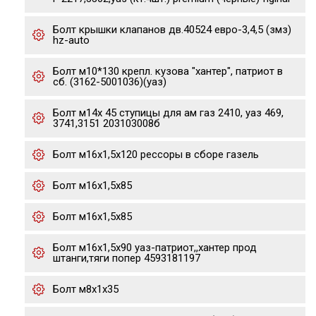
Болт крышки клапанов дв.40524 евро-3,4,5 (змз)
hz-auto
Болт м10*130 крепл. кузова "хантер", патриот в
сб. (3162-5001036)(уаз)
Болт м14х 45 ступицы для ам газ 2410, уаз 469,
3741,3151 203103008б
Болт м16х1,5х120 рессоры в сборе газель
Болт м16х1,5х85
Болт м16х1,5х85
Болт м16х1,5х90 уаз-патриот,,хантер прод
штанги,тяги попер 4593181197
Болт м8х1х35