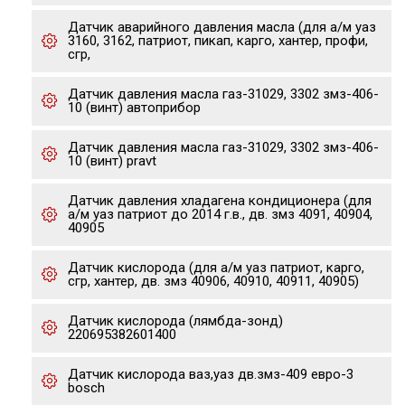
Датчик аварийного давления масла (для а/м уаз
3160, 3162, патриот, пикап, карго, хантер, профи,
сгр,
Датчик давления масла газ-31029, 3302 змз-406-
10 (винт) автоприбор
Датчик давления масла газ-31029, 3302 змз-406-
10 (винт) pravt
Датчик давления хладагена кондиционера (для
а/м уаз патриот до 2014 г.в., дв. змз 4091, 40904,
40905
Датчик кислорода (для а/м уаз патриот, карго,
сгр, хантер, дв. змз 40906, 40910, 40911, 40905)
Датчик кислорода (лямбда-зонд)
220695382601400
Датчик кислорода ваз,уаз дв.змз-409 евро-3
bosch