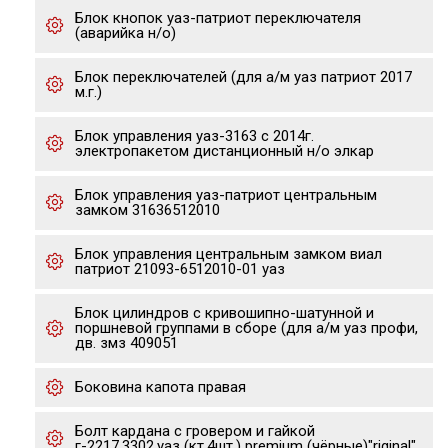
Блок кнопок уаз-патриот переключателя
(аварийка н/о)
Блок переключателей (для а/м уаз патриот 2017
м.г.)
Блок управления уаз-3163 с 2014г.
электропакетом дистанционный н/о элкар
Блок управления уаз-патриот центральным
замком 31636512010
Блок управления центральным замком виал
патриот 21093-6512010-01 уаз
Блок цилиндров с кривошипно-шатунной и
поршневой группами в сборе (для а/м уаз профи,
дв. змз 409051
Боковина капота правая
Болт кардана с гровером и гайкой
г-2217,3302,уаз (кт.4шт.) premium (чёрные)"riginal"