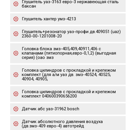
Глушитель уаз-3163 евро-3 нержавеющая сталь
баксан
Глушитель хантер умз-4213
Глушитель+резонатор уаз-профи дв.409051 (uaz)
2360-00-1201008-20
Головка блока змз-405,409,40911,406 с
клапанами (пятиопорная,евро-0,1,2) (выгодная
серия) (оао змз
Головка цилиндров с прокладкой и крепежом
комплект (для а/м уаз дв. змз-40524, 40525,
40904, 40905,
Головка цилиндров с прокладкой и крепежом
комплект 040600390656200
Датчик абс уаз-31962 bosch
Датчик абсолютного давления воздуха
(дв.змз-409 евро-4) автотрейд