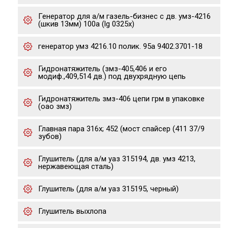
Генератор для а/м газель-бизнес с дв. умз-4216
(шкив 13мм) 100a (lg 0325x)
генератор умз 4216.10 полик. 95а 9402.3701-18
Гидронатяжитель (змз-405,406 и его
модиф.,409,514 дв.) под двухрядную цепь
Гидронатяжитель змз-406 цепи грм в упаковке
(оао змз)
Главная пара 316х; 452 (мост спайсер (411 37/9
зубов)
Глушитель (для а/м уаз 315194, дв. умз 4213,
нержавеющая сталь)
Глушитель (для а/м уаз 315195, черный)
Глушитель выхлопа