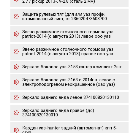
2.7 / pickup 2013-, v-2.8 (сталь 2 мм)
Защита рулевых тяг (для а/м уаз профи,
штампованный лист, ст 236020473603700
Звено разжимное стояночного тормоза уаз
patriot-2014 (с августа 2013) левое ооо уаз
Звено разжимное стояночного тормоза уаз
patriot-2014 (с августа 2013) правое ооо уаз
Зеркало боковое уаз-3153,хантер комплект 2шт.
Зеркало боковое уаз-3163 с 2014г.в. левое с
электроподогревом неокрашенное (оао уаз)
Зеркало заднего вида левое 374100820130110
Зеркало заднего вида правое (дс)
374100820130010
Кардан уаз-hunter задний (автомагнат) кпп 5-
ступ.