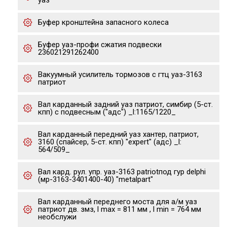
уаз
Буфер кронштейна запасного колеса
Буфер уаз-профи сжатия подвески
236021291262400
Вакуумный усилитель тормозов с гтц уаз-3163
патриот
Вал карданный задний уаз патриот, симбир (5-ст.
кпп) с подвесным ("адс") _l:1165/1220_
Вал карданный передний уаз хантер, патриот,
3160 (спайсер, 5-ст. кпп) "expert" (адс) _l:
564/509_
Вал кард. рул. упр. уаз-3163 patriotпод гур delphi
(мр-3163-3401400-40) "metalpart"
Вал карданный переднего моста для а/м уаз
патриот дв. змз, l max = 811 мм , l min = 764 мм
необслужи