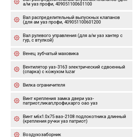
а/м уаз профи, 409051100601100
Вал распределительный выпускных клапанов
(для ам уаз профи, 409051100601200
Вал рулевого управления (для а/м уаз хантер с
гур, с втулкой)
Венец зубчатый маховика
Вентилятор уаз-3163 электрический сдвоенный
(спарка) с кожухом luzar
Вилка ограничителя
Винт крепления замка двери уаз-
патриот,пикап,профи,карго оао уаз
Винт м6х1.0х75 ваз-2108 подлокотника длинный
(крепления ручки уаз патриот)
Воздухозаборник