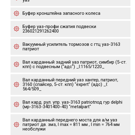
уаз
Буфер кронштейна запасного колеса
Буфер уаз-профи сжатия подвески
236021291262400
Вакуумный усилитель тормозов с гтц уаз-3163
патриот
Вал карданный задний уаз патриот, симбир (5-ст.
кпп) с подвесным ("адс") _l:1165/1220_
Вал карданный передний уаз хантер, патриот,
3160 (спайсер, 5-ст. кпп) "expert" (адс) _l:
564/509_
Вал кард. рул. упр. уаз-3163 patriotпод гур delphi
(мр-3163-3401400-40) "metalpart"
Вал карданный переднего моста для а/м уаз
патриот дв. змз, l max = 811 мм , l min = 764 мм
необслужи