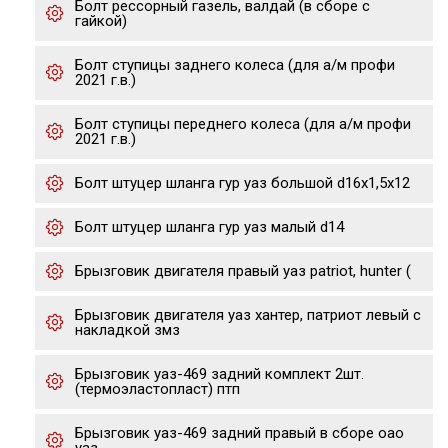
Болт рессорный газель, валдай (в сборе с
гайкой)
Болт ступицы заднего колеса (для а/м профи
2021 г.в.)
Болт ступицы переднего колеса (для а/м профи
2021 г.в.)
Болт штуцер шланга гур уаз большой d16х1,5х12
Болт штуцер шланга гур уаз малый d14
Брызговик двигателя правый уаз patriot, hunter (
Брызговик двигателя уаз хантер, патриот левый с
накладкой змз
Брызговик уаз-469 задний комплект 2шт.
(термоэластопласт) птп
Брызговик уаз-469 задний правый в сборе оао