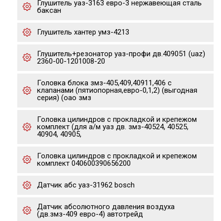
Глушитель уаз-3163 евро-3 нержавеющая сталь
баксан
Глушитель хантер умз-4213
Глушитель+резонатор уаз-профи дв.409051 (uaz)
2360-00-1201008-20
Головка блока змз-405,409,40911,406 с
клапанами (пятиопорная,евро-0,1,2) (выгодная
серия) (оао змз
Головка цилиндров с прокладкой и крепежом
комплект (для а/м уаз дв. змз-40524, 40525,
40904, 40905,
Головка цилиндров с прокладкой и крепежом
комплект 040600390656200
Датчик абс уаз-31962 bosch
Датчик абсолютного давления воздуха
(дв.змз-409 евро-4) автотрейд