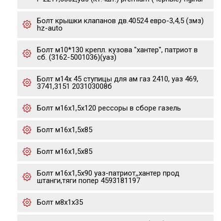
Болт крышки клапанов дв.40524 евро-3,4,5 (змз)
hz-auto
Болт м10*130 крепл. кузова "хантер", патриот в
сб. (3162-5001036)(уаз)
Болт м14х 45 ступицы для ам газ 2410, уаз 469,
3741,3151 203103008б
Болт м16х1,5х120 рессоры в сборе газель
Болт м16х1,5х85
Болт м16х1,5х85
Болт м16х1,5х90 уаз-патриот,,хантер прод
штанги,тяги попер 4593181197
Болт м8х1х35