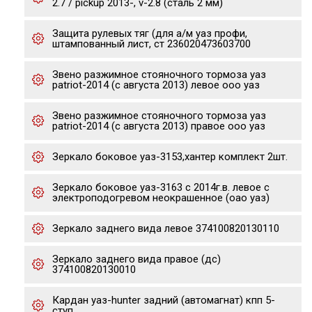
2.7 / pickup 2013-, v-2.8 (сталь 2 мм)
Защита рулевых тяг (для а/м уаз профи,
штампованный лист, ст 236020473603700
Звено разжимное стояночного тормоза уаз
patriot-2014 (с августа 2013) левое ооо уаз
Звено разжимное стояночного тормоза уаз
patriot-2014 (с августа 2013) правое ооо уаз
Зеркало боковое уаз-3153,хантер комплект 2шт.
Зеркало боковое уаз-3163 с 2014г.в. левое с
электроподогревом неокрашенное (оао уаз)
Зеркало заднего вида левое 374100820130110
Зеркало заднего вида правое (дс)
374100820130010
Кардан уаз-hunter задний (автомагнат) кпп 5-
ступ.