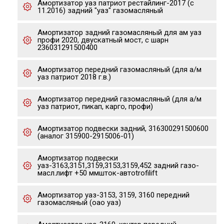
Амортизатор уаз патриот рестайлинг-2017 (с
11.2016) задний "уаз" газомасляный
Амортизатор задний газомасляный для ам уаз
профи 2020, двускатный мост, с шарн
236031291500400
Амортизатор передний газомасляный (для а/м
уаз патриот 2018 г.в.)
Амортизатор передний газомасляный (для а/м
уаз патриот, пикап, карго, профи)
Амортизатор подвески задний, 316300291500600
(аналог 315900-2915006-01)
Амортизатор подвески
уаз-3163,3151,3159,3153,3159,452 задний газо-
масл.лифт +50 ммшток-автоtrofilift
Амортизатор уаз-3153, 3159, 3160 передний
газомасляный (оао уаз)