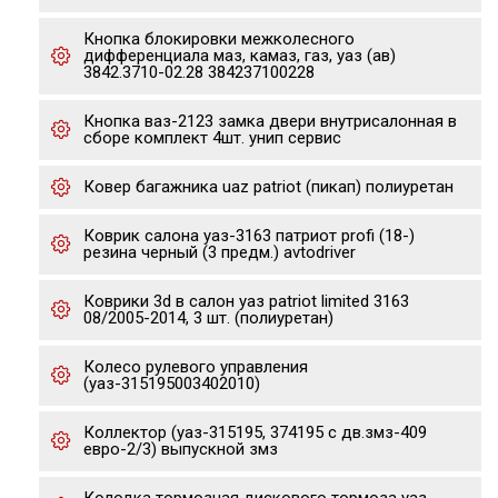
Кнопка блокировки межколесного
дифференциала маз, камаз, газ, уаз (ав)
3842.3710-02.28 384237100228
Кнопка ваз-2123 замка двери внутрисалонная в
сборе комплект 4шт. унип сервис
Ковер багажника uaz patriot (пикап) полиуретан
Коврик салона уаз-3163 патриот profi (18-)
резина черный (3 предм.) avtodriver
Коврики 3d в салон уаз patriot limited 3163
08/2005-2014, 3 шт. (полиуретан)
Колесо рулевого управления
(уаз-315195003402010)
Коллектор (уаз-315195, 374195 с дв.змз-409
евро-2/3) выпускной змз