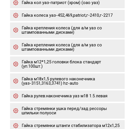
Гайка кол уаз-патриот (хром) (оао уаз)
Гайка колеса уаз-452,469,patriot,г-2410,г-2217
Гайка крепления колеса (для а/м уаз со
штампованными дисками)
Гайка крепления колеса (для а/м уаз со
штампованными дисками)
Гайка м12*1,25 головки блока стандарт
(уп.100шт.)
Гайка м18х1,5 рулевого наконечника
(уаз-3151,3163,3741) hz-auto
Гайка рулев.наконечника уаз м18 1.5 левая
Гайка стремянки ушка перед/зад рессоры
шпильки полуоси
Гайка стремянки штанги стабилизатора м12х1,25