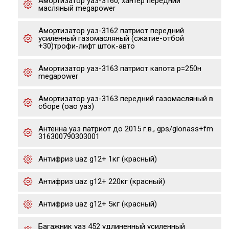
Амортизатор уаз-3160, хантер передний
масляный megapower
Амортизатор уаз-3162 патриот передний
усиленный газомасляный (сжатие-отбой
+30)трофи-лифт шток-авто
Амортизатор уаз-3163 патриот капота р=250н
megapower
Амортизатор уаз-3163 передний газомасляный в
сборе (оао уаз)
Антенна уаз патриот до 2015 г.в., gps/glonass+fm
316300790303001
Антифриз uaz g12+ 1кг (красный)
Антифриз uaz g12+ 220кг (красный)
Антифриз uaz g12+ 5кг (красный)
Багажник уаз 452 удлиненный усиленный