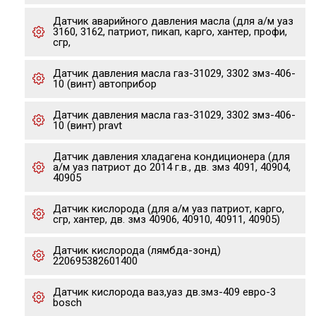
Датчик аварийного давления масла (для а/м уаз
3160, 3162, патриот, пикап, карго, хантер, профи,
сгр,
Датчик давления масла газ-31029, 3302 змз-406-
10 (винт) автоприбор
Датчик давления масла газ-31029, 3302 змз-406-
10 (винт) pravt
Датчик давления хладагена кондиционера (для
а/м уаз патриот до 2014 г.в., дв. змз 4091, 40904,
40905
Датчик кислорода (для а/м уаз патриот, карго,
сгр, хантер, дв. змз 40906, 40910, 40911, 40905)
Датчик кислорода (лямбда-зонд)
220695382601400
Датчик кислорода ваз,уаз дв.змз-409 евро-3
bosch