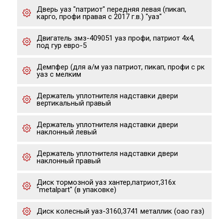
Дверь уаз "патриот" передняя левая (пикап,
карго, профи правая с 2017 г.в.) "уаз"
Двигатель змз-409051 уаз профи, патриот 4х4,
под гур евро-5
Демпфер (для а/м уаз патриот, пикап, профи с рк
уаз с мелким
Держатель уплотнителя надставки двери
вертикальный правый
Держатель уплотнителя надставки двери
наклонный левый
Держатель уплотнителя надставки двери
наклонный правый
Диск тормозной уаз хантер,патриот,316x
"metalpart" (в упаковке)
Диск колесный уаз-3160,3741 металлик (оао газ)