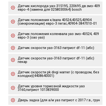
Датчик кислорода уаз-315195, 220695 дв.змз-409
евро-4 (замена для 0258030064) bosch
Датчик положения к/вала 40524,40525,40904
(синхронизации) евро-3 пегас,40904-3847010-01
Датчик положения коленвала уаз змз-40524, 409
евро-3 (оао уаз)
Датчик скорости уаз-3163 патриот df-11 (абс)
Датчик скорости уаз-3163 патриот df-11 (абс)
пекар
Датчик скорости pk divgi warner (с проводом, без
колодки)(4408640001)
Датчик уровня тормозной жидкости уаз
3160,патриот 1013839000
Дверь задка (для а/м уаз патриот с 2017 г.в., грун