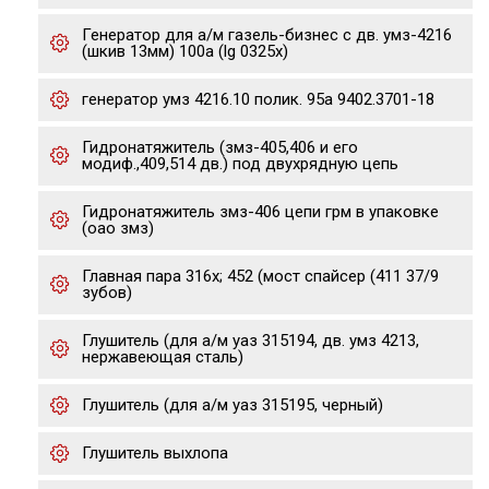
Генератор для а/м газель-бизнес с дв. умз-4216
(шкив 13мм) 100a (lg 0325x)
генератор умз 4216.10 полик. 95а 9402.3701-18
Гидронатяжитель (змз-405,406 и его
модиф.,409,514 дв.) под двухрядную цепь
Гидронатяжитель змз-406 цепи грм в упаковке
(оао змз)
Главная пара 316х; 452 (мост спайсер (411 37/9
зубов)
Глушитель (для а/м уаз 315194, дв. умз 4213,
нержавеющая сталь)
Глушитель (для а/м уаз 315195, черный)
Глушитель выхлопа