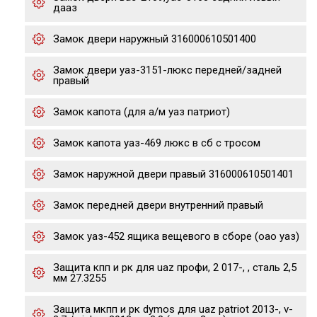
дааз
Замок двери наружный 316000610501400
Замок двери уаз-3151-люкс передней/задней
правый
Замок капота (для а/м уаз патриот)
Замок капота уаз-469 люкс в сб с тросом
Замок наружной двери правый 316000610501401
Замок передней двери внутренний правый
Замок уаз-452 ящика вещевого в сборе (оао уаз)
Защита кпп и рк для uaz профи, 2 017-, , сталь 2,5
мм 27.3255
Защита мкпп и рк dymos для uaz patriot 2013-, v-