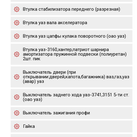
Втулка стабилизатора переднего (разрезная)
Втулка уаз вала акселератора
Втулка уаз цапфы кулака поворотного (оао уаз)
Втулка уаз-3160,хантер,патриот шарнира
амортизатора пружинной подвески (полиуретан)
2шт. пик
Выключатель двери (при
открывании:дверей,капота,багажника) ваз,газ,уаз
(авар) уаз
Выключатель заднего хода уаз-3741,3151 5-ти ст.
(оао уаз)
Выключатель зажигания профи
Гайка