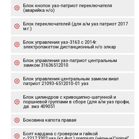
Блок кнопок уаз-патриот переключателя
(аварийка н/о)
Блок переключателей (для а/м уаз патриот 2017
м.г.)
Блок управления уаз-3163 с 2014г.
электропакетом дистанционный н/о элкар
Блок управления уаз-патриот центральным
замком 31636512010
Блок управления центральным замком виал
патриот 21093-6512010-01 уаз
Блок цилиндров с кривошипно-шатунной и
поршневой группами в сборе (для а/м уаз профи,
дв. змз 409051
Боковина капота правая
Болт кардана с гровером и гайкой
г-2217,3302,уаз (кт.4шт.) premium (чёрные)"riginal"