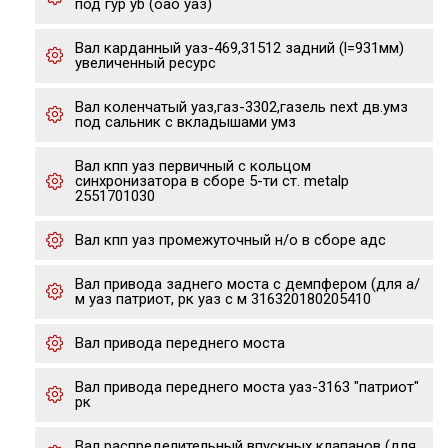
под гур yb (оао уаз)
Вал карданный уаз-469,31512 задний (l=931мм)
увеличенный ресурс
Вал коленчатый уаз,газ-3302,газель next дв.умз
под сальник с вкладышами умз
Вал кпп уаз первичный с кольцом
синхронизатора в сборе 5-ти ст. metalp
2551701030
Вал кпп уаз промежуточный н/о в сборе адс
Вал привода заднего моста с демпфером (для а/
м уаз патриот, рк уаз с м 316320180205410
Вал привода переднего моста
Вал привода переднего моста уаз-3163 "патриот"
рк
Вал распределительный впускных клапанов (для