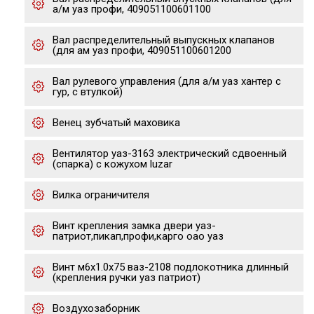
а/м уаз профи, 409051100601100
Вал распределительный выпускных клапанов
(для ам уаз профи, 409051100601200
Вал рулевого управления (для а/м уаз хантер с
гур, с втулкой)
Венец зубчатый маховика
Вентилятор уаз-3163 электрический сдвоенный
(спарка) с кожухом luzar
Вилка ограничителя
Винт крепления замка двери уаз-
патриот,пикап,профи,карго оао уаз
Винт м6х1.0х75 ваз-2108 подлокотника длинный
(крепления ручки уаз патриот)
Воздухозаборник