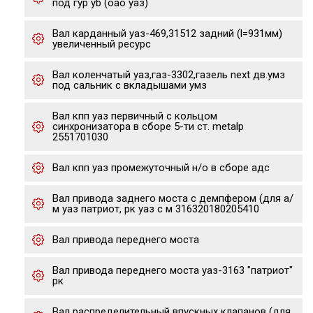
под гур yb (оао уаз)
Вал карданный уаз-469,31512 задний (l=931мм)
увеличенный ресурс
Вал коленчатый уаз,газ-3302,газель next дв.умз
под сальник с вкладышами умз
Вал кпп уаз первичный с кольцом
синхронизатора в сборе 5-ти ст. metalp
2551701030
Вал кпп уаз промежуточный н/о в сборе адс
Вал привода заднего моста с демпфером (для а/
м уаз патриот, рк уаз с м 316320180205410
Вал привода переднего моста
Вал привода переднего моста уаз-3163 "патриот"
рк
Вал распределительный впускных клапанов (для