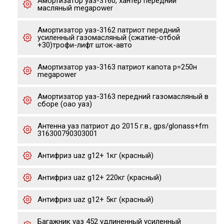
Амортизатор уаз-3160, хантер передний
масляный megapower
Амортизатор уаз-3162 патриот передний
усиленный газомасляный (сжатие-отбой
+30)трофи-лифт шток-авто
Амортизатор уаз-3163 патриот капота р=250н
megapower
Амортизатор уаз-3163 передний газомасляный в
сборе (оао уаз)
Антенна уаз патриот до 2015 г.в., gps/glonass+fm
316300790303001
Антифриз uaz g12+ 1кг (красный)
Антифриз uaz g12+ 220кг (красный)
Антифриз uaz g12+ 5кг (красный)
Багажник уаз 452 удлиненный усиленный