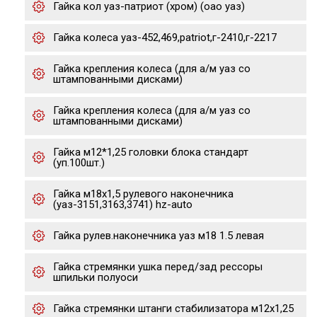
Гайка кол уаз-патриот (хром) (оао уаз)
Гайка колеса уаз-452,469,patriot,г-2410,г-2217
Гайка крепления колеса (для а/м уаз со
штампованными дисками)
Гайка крепления колеса (для а/м уаз со
штампованными дисками)
Гайка м12*1,25 головки блока стандарт
(уп.100шт.)
Гайка м18х1,5 рулевого наконечника
(уаз-3151,3163,3741) hz-auto
Гайка рулев.наконечника уаз м18 1.5 левая
Гайка стремянки ушка перед/зад рессоры
шпильки полуоси
Гайка стремянки штанги стабилизатора м12х1,25