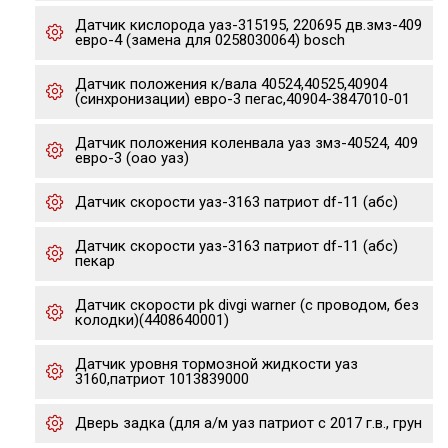
Датчик кислорода уаз-315195, 220695 дв.змз-409
евро-4 (замена для 0258030064) bosch
Датчик положения к/вала 40524,40525,40904
(синхронизации) евро-3 пегас,40904-3847010-01
Датчик положения коленвала уаз змз-40524, 409
евро-3 (оао уаз)
Датчик скорости уаз-3163 патриот df-11 (абс)
Датчик скорости уаз-3163 патриот df-11 (абс)
пекар
Датчик скорости pk divgi warner (с проводом, без
колодки)(4408640001)
Датчик уровня тормозной жидкости уаз
3160,патриот 1013839000
Дверь задка (для а/м уаз патриот с 2017 г.в., грун