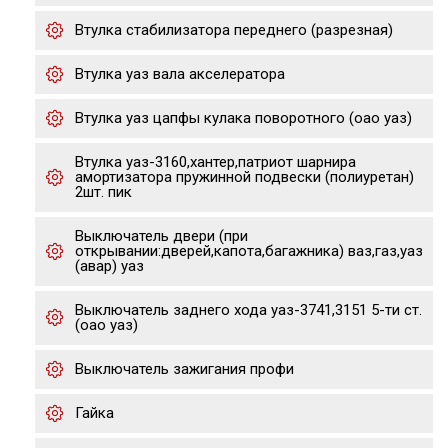
Втулка стабилизатора переднего (разрезная)
Втулка уаз вала акселератора
Втулка уаз цапфы кулака поворотного (оао уаз)
Втулка уаз-3160,хантер,патриот шарнира
амортизатора пружинной подвески (полиуретан)
2шт. пик
Выключатель двери (при
открывании:дверей,капота,багажника) ваз,газ,уаз
(авар) уаз
Выключатель заднего хода уаз-3741,3151 5-ти ст.
(оао уаз)
Выключатель зажигания профи
Гайка