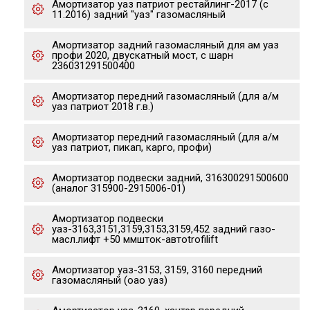
Амортизатор уаз патриот рестайлинг-2017 (с
11.2016) задний "уаз" газомасляный
Амортизатор задний газомасляный для ам уаз
профи 2020, двускатный мост, с шарн
236031291500400
Амортизатор передний газомасляный (для а/м
уаз патриот 2018 г.в.)
Амортизатор передний газомасляный (для а/м
уаз патриот, пикап, карго, профи)
Амортизатор подвески задний, 316300291500600
(аналог 315900-2915006-01)
Амортизатор подвески
уаз-3163,3151,3159,3153,3159,452 задний газо-
масл.лифт +50 ммшток-автоtrofilift
Амортизатор уаз-3153, 3159, 3160 передний
газомасляный (оао уаз)