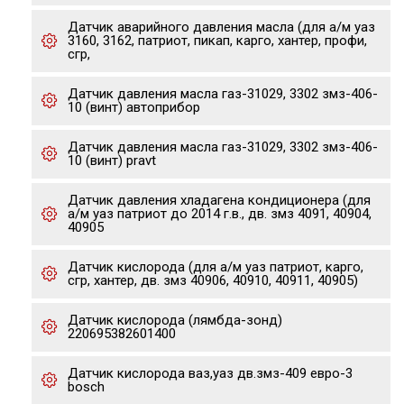
Датчик аварийного давления масла (для а/м уаз
3160, 3162, патриот, пикап, карго, хантер, профи,
сгр,
Датчик давления масла газ-31029, 3302 змз-406-
10 (винт) автоприбор
Датчик давления масла газ-31029, 3302 змз-406-
10 (винт) pravt
Датчик давления хладагена кондиционера (для
а/м уаз патриот до 2014 г.в., дв. змз 4091, 40904,
40905
Датчик кислорода (для а/м уаз патриот, карго,
сгр, хантер, дв. змз 40906, 40910, 40911, 40905)
Датчик кислорода (лямбда-зонд)
220695382601400
Датчик кислорода ваз,уаз дв.змз-409 евро-3
bosch