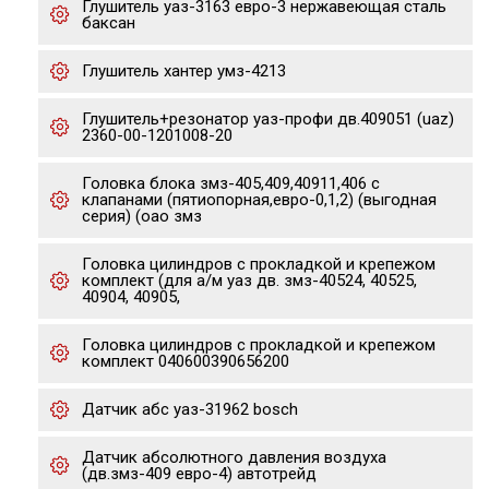
Глушитель уаз-3163 евро-3 нержавеющая сталь
баксан
Глушитель хантер умз-4213
Глушитель+резонатор уаз-профи дв.409051 (uaz)
2360-00-1201008-20
Головка блока змз-405,409,40911,406 с
клапанами (пятиопорная,евро-0,1,2) (выгодная
серия) (оао змз
Головка цилиндров с прокладкой и крепежом
комплект (для а/м уаз дв. змз-40524, 40525,
40904, 40905,
Головка цилиндров с прокладкой и крепежом
комплект 040600390656200
Датчик абс уаз-31962 bosch
Датчик абсолютного давления воздуха
(дв.змз-409 евро-4) автотрейд