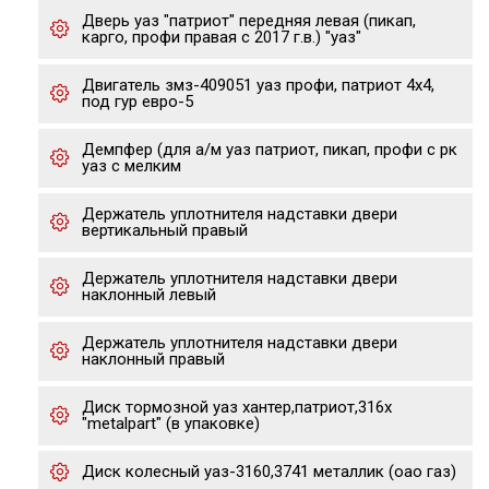
Дверь уаз "патриот" передняя левая (пикап,
карго, профи правая с 2017 г.в.) "уаз"
Двигатель змз-409051 уаз профи, патриот 4х4,
под гур евро-5
Демпфер (для а/м уаз патриот, пикап, профи с рк
уаз с мелким
Держатель уплотнителя надставки двери
вертикальный правый
Держатель уплотнителя надставки двери
наклонный левый
Держатель уплотнителя надставки двери
наклонный правый
Диск тормозной уаз хантер,патриот,316x
"metalpart" (в упаковке)
Диск колесный уаз-3160,3741 металлик (оао газ)