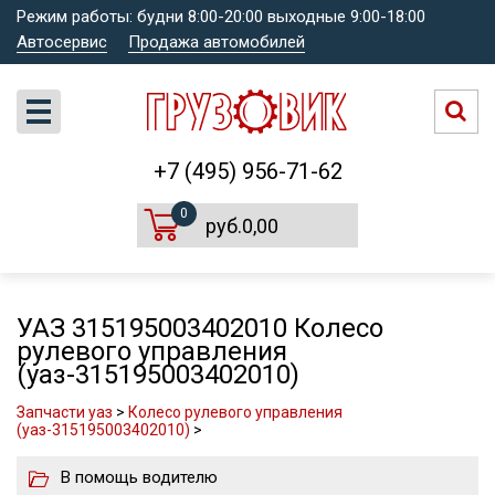
Режим работы: будни 8:00-20:00 выходные 9:00-18:00
Автосервис
Продажа автомобилей
+7 (495) 956-71-62
0
руб.0,00
УАЗ 315195003402010 Колесо
рулевого управления
(уаз-315195003402010)
Запчасти уаз
>
Колесо рулевого управления
(уаз-315195003402010)
>
В помощь водителю