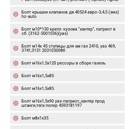
Болт крышки клапанов дв.40524 евро-3,4,5 (змз)
hz-auto
Болт м10*130 крепл. кузова "хантер", патриот в
сб. (3162-5001036)(уаз)
Болт м14х 45 ступицы для ам газ 2410, уаз 469,
3741,3151 203103008б
Болт м16х1,5х120 рессоры в сборе газель
Болт м16х1,5х85
Болт м16х1,5х85
Болт м16х1,5х90 уаз-патриот,,хантер прод
штанги,тяги попер 4593181197
Болт м8х1х35