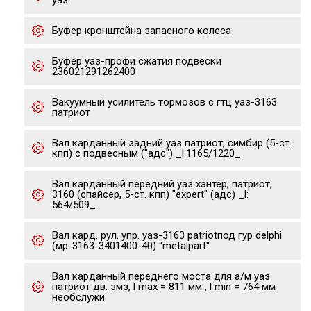
уаз
Буфер кронштейна запасного колеса
Буфер уаз-профи сжатия подвески
236021291262400
Вакуумный усилитель тормозов с гтц уаз-3163
патриот
Вал карданный задний уаз патриот, симбир (5-ст.
кпп) с подвесным ("адс") _l:1165/1220_
Вал карданный передний уаз хантер, патриот,
3160 (спайсер, 5-ст. кпп) "expert" (адс) _l:
564/509_
Вал кард. рул. упр. уаз-3163 patriotпод гур delphi
(мр-3163-3401400-40) "metalpart"
Вал карданный переднего моста для а/м уаз
патриот дв. змз, l max = 811 мм , l min = 764 мм
необслужи