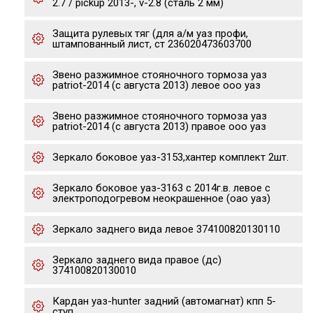
2.7 / pickup 2013-, v-2.8 (сталь 2 мм)
Защита рулевых тяг (для а/м уаз профи,
штампованный лист, ст 236020473603700
Звено разжимное стояночного тормоза уаз
patriot-2014 (с августа 2013) левое ооо уаз
Звено разжимное стояночного тормоза уаз
patriot-2014 (с августа 2013) правое ооо уаз
Зеркало боковое уаз-3153,хантер комплект 2шт.
Зеркало боковое уаз-3163 с 2014г.в. левое с
электроподогревом неокрашенное (оао уаз)
Зеркало заднего вида левое 374100820130110
Зеркало заднего вида правое (дс)
374100820130010
Кардан уаз-hunter задний (автомагнат) кпп 5-
ступ.