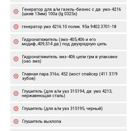
Генератор для а/м газель-бизнес с дв. умз-4216
(шкив 13мм) 100a (lg 0325x)
генератор умз 4216.10 полик. 95а 9402.3701-18
Гидронатяжитель (змз-405,406 и его
модиф.,409,514 дв.) под двухрядную цепь
Гидронатяжитель змз-406 цепи грм в упаковке
(оао змз)
Главная пара 316х; 452 (мост спайсер (411 37/9
зубов)
Глушитель (для а/м уаз 315194, дв. умз 4213,
нержавеющая сталь)
Глушитель (для а/м уаз 315195, черный)
Глушитель выхлопа