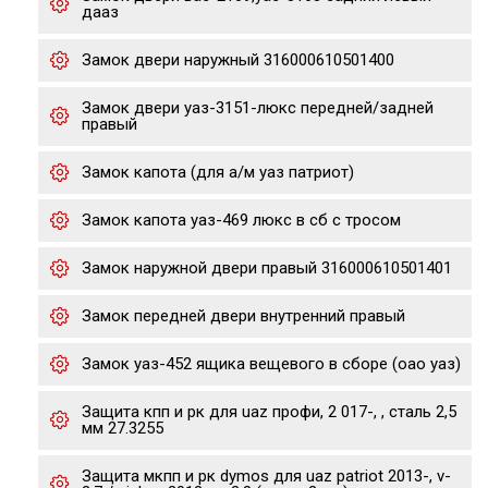
дааз
Замок двери наружный 316000610501400
Замок двери уаз-3151-люкс передней/задней
правый
Замок капота (для а/м уаз патриот)
Замок капота уаз-469 люкс в сб с тросом
Замок наружной двери правый 316000610501401
Замок передней двери внутренний правый
Замок уаз-452 ящика вещевого в сборе (оао уаз)
Защита кпп и рк для uaz профи, 2 017-, , сталь 2,5
мм 27.3255
Защита мкпп и рк dymos для uaz patriot 2013-, v-