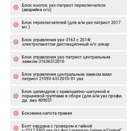
Блок кнопок уаз-патриот переключателя
(аварийка н/о)
Блок переключателей (для а/м уаз патриот 2017
м.г.)
Блок управления уаз-3163 с 2014г.
электропакетом дистанционный н/о элкар
Блок управления уаз-патриот центральным
замком 31636512010
Блок управления центральным замком виал
патриот 21093-6512010-01 уаз
Блок цилиндров с кривошипно-шатунной и
поршневой группами в сборе (для а/м уаз профи,
дв. змз 409051
Боковина капота правая
Болт кардана с гровером и гайкой
г-2217,3302,уаз (кт.4шт.) premium (чёрные)"riginal"