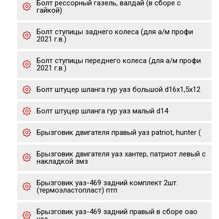
Болт рессорный газель, валдай (в сборе с
гайкой)
Болт ступицы заднего колеса (для а/м профи
2021 г.в.)
Болт ступицы переднего колеса (для а/м профи
2021 г.в.)
Болт штуцер шланга гур уаз большой d16х1,5х12
Болт штуцер шланга гур уаз малый d14
Брызговик двигателя правый уаз patriot, hunter (
Брызговик двигателя уаз хантер, патриот левый с
накладкой змз
Брызговик уаз-469 задний комплект 2шт.
(термоэластопласт) птп
Брызговик уаз-469 задний правый в сборе оао