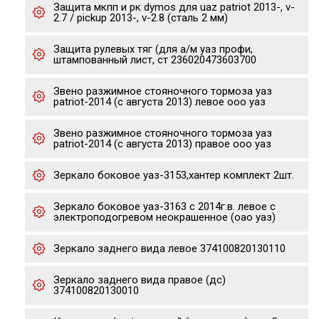
Защита мкпп и рк dymos для uaz patriot 2013-, v-
2.7 / pickup 2013-, v-2.8 (сталь 2 мм)
Защита рулевых тяг (для а/м уаз профи,
штампованный лист, ст 236020473603700
Звено разжимное стояночного тормоза уаз
patriot-2014 (с августа 2013) левое ооо уаз
Звено разжимное стояночного тормоза уаз
patriot-2014 (с августа 2013) правое ооо уаз
Зеркало боковое уаз-3153,хантер комплект 2шт.
Зеркало боковое уаз-3163 с 2014г.в. левое с
электроподогревом неокрашенное (оао уаз)
Зеркало заднего вида левое 374100820130110
Зеркало заднего вида правое (дс)
374100820130010