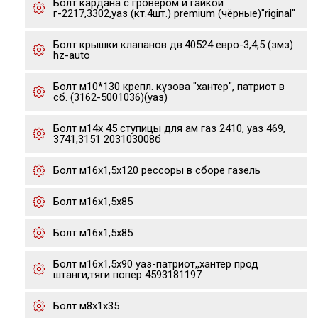
Болт кардана с гровером и гайкой
г-2217,3302,уаз (кт.4шт.) premium (чёрные)"riginal"
Болт крышки клапанов дв.40524 евро-3,4,5 (змз)
hz-auto
Болт м10*130 крепл. кузова "хантер", патриот в
сб. (3162-5001036)(уаз)
Болт м14х 45 ступицы для ам газ 2410, уаз 469,
3741,3151 203103008б
Болт м16х1,5х120 рессоры в сборе газель
Болт м16х1,5х85
Болт м16х1,5х85
Болт м16х1,5х90 уаз-патриот,,хантер прод
штанги,тяги попер 4593181197
Болт м8х1х35