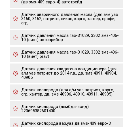
(дв.змз-409 евро-4) автотрейд
Датчик аварийного давления масла (для а/м уаз
3160, 3162, патриот, пикап, карго, хантер, профи,
сгр,
Датчик давления масла газ-31029, 3302 змз-406-
10 (винт) автоприбор
Датчик давления масла газ-31029, 3302 змз-406-
10 (винт) pravt
Датчик давления хладагена кондиционера (для
а/м уаз патриот до 2014 г.в., дв. змз 4091, 40904,
40905
Датчик кислорода (для а/м уаз патриот, карго,
сгр, хантер, дв. змз 40906, 40910, 40911, 40905)
Датчик кислорода (лямбда-зонд)
220695382601400
Датчик кислорода ваз,уаз дв.змз-409 евро-3