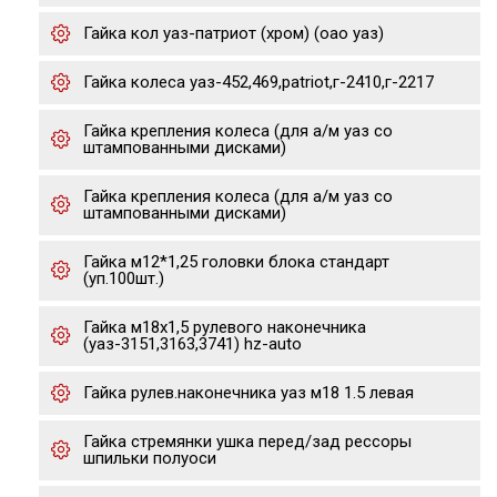
Гайка кол уаз-патриот (хром) (оао уаз)
Гайка колеса уаз-452,469,patriot,г-2410,г-2217
Гайка крепления колеса (для а/м уаз со
штампованными дисками)
Гайка крепления колеса (для а/м уаз со
штампованными дисками)
Гайка м12*1,25 головки блока стандарт
(уп.100шт.)
Гайка м18х1,5 рулевого наконечника
(уаз-3151,3163,3741) hz-auto
Гайка рулев.наконечника уаз м18 1.5 левая
Гайка стремянки ушка перед/зад рессоры
шпильки полуоси