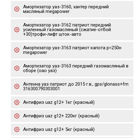
Амортизатор уаз-3160, хантер передний
масляный megapower
Амортизатор уаз-3162 патриот передний
усиленный газомасляный (сжатие-отбой
+30)трофи-лифт шток-авто
Амортизатор уаз-3163 патриот капота р=250н
megapower
Амортизатор уаз-3163 передний газомасляный в
сборе (оао уаз)
Антенна уаз патриот до 2015 г.в., gps/glonass+fm
316300790303001
Антифриз uaz g12+ 1кг (красный)
Антифриз uaz g12+ 220кг (красный)
Антифриз uaz g12+ 5кг (красный)