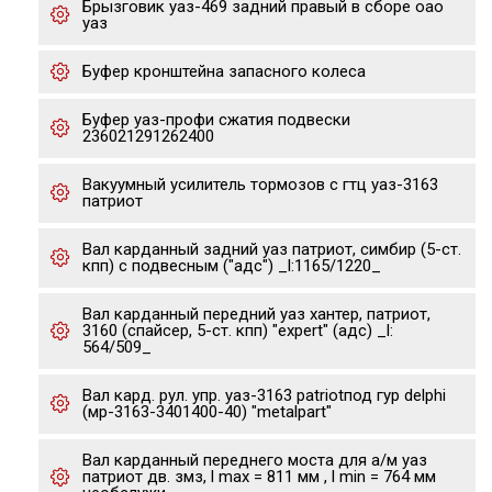
Брызговик уаз-469 задний правый в сборе оао
уаз
Буфер кронштейна запасного колеса
Буфер уаз-профи сжатия подвески
236021291262400
Вакуумный усилитель тормозов с гтц уаз-3163
патриот
Вал карданный задний уаз патриот, симбир (5-ст.
кпп) с подвесным ("адс") _l:1165/1220_
Вал карданный передний уаз хантер, патриот,
3160 (спайсер, 5-ст. кпп) "expert" (адс) _l:
564/509_
Вал кард. рул. упр. уаз-3163 patriotпод гур delphi
(мр-3163-3401400-40) "metalpart"
Вал карданный переднего моста для а/м уаз
патриот дв. змз, l max = 811 мм , l min = 764 мм