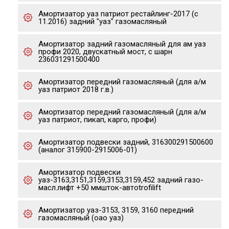
Амортизатор уаз патриот рестайлинг-2017 (с
11.2016) задний "уаз" газомасляный
Амортизатор задний газомасляный для ам уаз
профи 2020, двускатный мост, с шарн
236031291500400
Амортизатор передний газомасляный (для а/м
уаз патриот 2018 г.в.)
Амортизатор передний газомасляный (для а/м
уаз патриот, пикап, карго, профи)
Амортизатор подвески задний, 316300291500600
(аналог 315900-2915006-01)
Амортизатор подвески
уаз-3163,3151,3159,3153,3159,452 задний газо-
масл.лифт +50 ммшток-автоtrofilift
Амортизатор уаз-3153, 3159, 3160 передний
газомасляный (оао уаз)