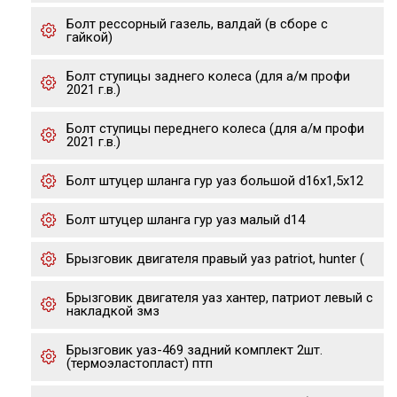
Болт рессорный газель, валдай (в сборе с
гайкой)
Болт ступицы заднего колеса (для а/м профи
2021 г.в.)
Болт ступицы переднего колеса (для а/м профи
2021 г.в.)
Болт штуцер шланга гур уаз большой d16х1,5х12
Болт штуцер шланга гур уаз малый d14
Брызговик двигателя правый уаз patriot, hunter (
Брызговик двигателя уаз хантер, патриот левый с
накладкой змз
Брызговик уаз-469 задний комплект 2шт.
(термоэластопласт) птп