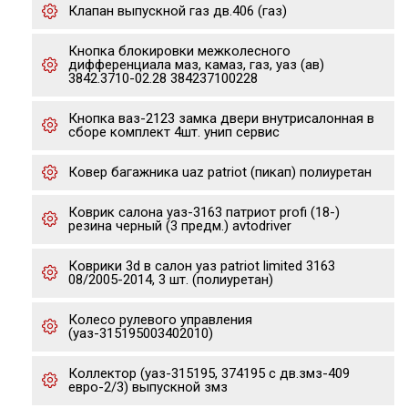
Клапан выпускной газ дв.406 (газ)
Кнопка блокировки межколесного
дифференциала маз, камаз, газ, уаз (ав)
3842.3710-02.28 384237100228
Кнопка ваз-2123 замка двери внутрисалонная в
сборе комплект 4шт. унип сервис
Ковер багажника uaz patriot (пикап) полиуретан
Коврик салона уаз-3163 патриот profi (18-)
резина черный (3 предм.) avtodriver
Коврики 3d в салон уаз patriot limited 3163
08/2005-2014, 3 шт. (полиуретан)
Колесо рулевого управления
(уаз-315195003402010)
Коллектор (уаз-315195, 374195 с дв.змз-409
евро-2/3) выпускной змз