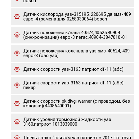
bosch
Датчик кислорода уаз-315195, 220695 дв.змз-409
евро-4 (замена для 0258030064) bosch
Датчик положения к/вала 40524,40525,40904
(синхронизации) евро-3 пегас,40904-3847010-01
Датчик положения коленвала уаз змз-40524, 409
евро-3 (оао уаз)
Датчик скорости уаз-3163 патриот df-11 (абс)
Датчик скорости уаз-3163 патриот df-11 (абс)
пекар
Датчик скорости pk divgi warner (с проводом, без
колодки)(4408640001)
Датчик уровня тормозной жидкости уаз
3160,патриот 1013839000
Дверь задка (для а/м уаз патриот с 2017 г.в., грун