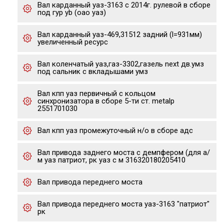
Вал карданный уаз-3163 с 2014г. рулевой в сборе
под гур yb (оао уаз)
Вал карданный уаз-469,31512 задний (l=931мм)
увеличенный ресурс
Вал коленчатый уаз,газ-3302,газель next дв.умз
под сальник с вкладышами умз
Вал кпп уаз первичный с кольцом
синхронизатора в сборе 5-ти ст. metalp
2551701030
Вал кпп уаз промежуточный н/о в сборе адс
Вал привода заднего моста с демпфером (для а/
м уаз патриот, рк уаз с м 316320180205410
Вал привода переднего моста
Вал привода переднего моста уаз-3163 "патриот"
рк