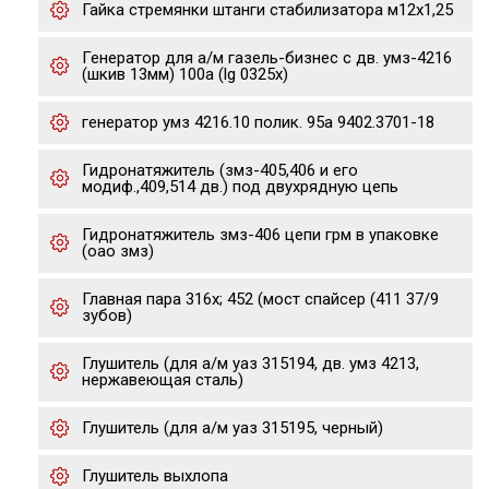
Гайка стремянки штанги стабилизатора м12х1,25
Генератор для а/м газель-бизнес с дв. умз-4216
(шкив 13мм) 100a (lg 0325x)
генератор умз 4216.10 полик. 95а 9402.3701-18
Гидронатяжитель (змз-405,406 и его
модиф.,409,514 дв.) под двухрядную цепь
Гидронатяжитель змз-406 цепи грм в упаковке
(оао змз)
Главная пара 316х; 452 (мост спайсер (411 37/9
зубов)
Глушитель (для а/м уаз 315194, дв. умз 4213,
нержавеющая сталь)
Глушитель (для а/м уаз 315195, черный)
Глушитель выхлопа