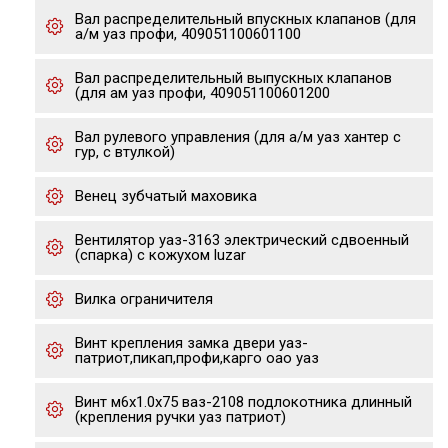
Вал распределительный впускных клапанов (для
а/м уаз профи, 409051100601100
Вал распределительный выпускных клапанов
(для ам уаз профи, 409051100601200
Вал рулевого управления (для а/м уаз хантер с
гур, с втулкой)
Венец зубчатый маховика
Вентилятор уаз-3163 электрический сдвоенный
(спарка) с кожухом luzar
Вилка ограничителя
Винт крепления замка двери уаз-
патриот,пикап,профи,карго оао уаз
Винт м6х1.0х75 ваз-2108 подлокотника длинный
(крепления ручки уаз патриот)