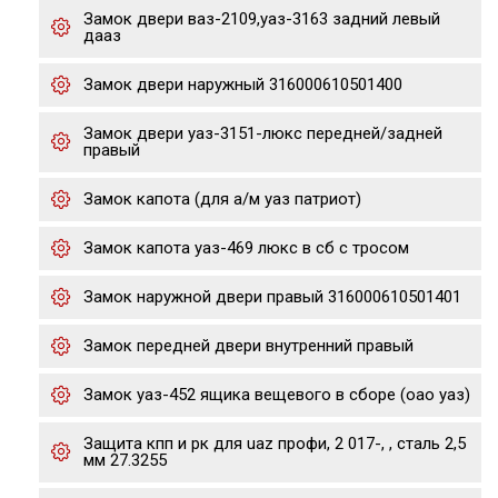
Замок двери ваз-2109,уаз-3163 задний левый
дааз
Замок двери наружный 316000610501400
Замок двери уаз-3151-люкс передней/задней
правый
Замок капота (для а/м уаз патриот)
Замок капота уаз-469 люкс в сб с тросом
Замок наружной двери правый 316000610501401
Замок передней двери внутренний правый
Замок уаз-452 ящика вещевого в сборе (оао уаз)
Защита кпп и рк для uaz профи, 2 017-, , сталь 2,5
мм 27.3255