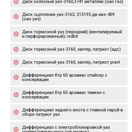
Диск колесный уаз-3160,3741 металлик (оао газ)
Диск сцепления уаз-3163, 315195 дв.змз-409
(оао уаз)
Диск тормозной уаз (передний) (вентилируемый
и перфорированный); redbtr
Диск тормозной уаз-3160, хантер, патриот (адс)
Диск тормозной уаз-3160, хантер, патриот pravt
Дифференциал бтр 60 арзамас спайсер с
консервации
Дифференциал бтр 60 арзамас тимкен с
консервации
Дифференциал заднего моста с главной парой в
сборе патриот уаз
Дифференциал с электроблокировкой уаз
спайер/тимкен мост (ульяновск)