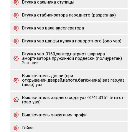
Втулка сальника ступицы
Втулка стабилизатора переднего (разрезная)
Втулка уаз вала акселератора
Втулка уаз цапфы кулака поворотного (оао уаз)
Втулка уаз-3160,хантер,патриот шарнира
амортизатора пружинной подвески (полиуретан)
2шт. пик
Выключатель двери (при
открывании:дверей,капота,багажника) ваз,газ,уаз
(авар) уаз
Выключатель заднего хода уаз-3741,3151 5-ти ст.
(оао уаз)
Выключатель зажигания профи
Гайка