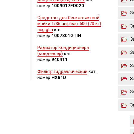
номер
1009017FD020
З
Средство для бесконтактной
мойки 1/36 uniclean-500 (20 кг)
З
acg gtin
кат.
номер
1007301GTIN
З
Радиатор кондиционера
З
(конденсер)
кат.
номер
940411
З
Фильтр гидравлический
кат.
номер
HX81D
З
З
З