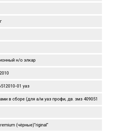
г
ционный н/о элкар
2010
512010-01 уаз
ми в сборе (для а/м уаз профи, дв. змз 409051
remium (чёрные)"riginal"