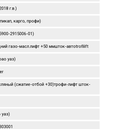
18 г.в.)
пикап, карго, профи)
5900-2915006-01)
ний газо-масл.лифт +50 ммшток-автоtrofilift
оао уаз)
er
сляный (сжатие-отбой +30)трофи-лифт шток-
 уаз)
0303001