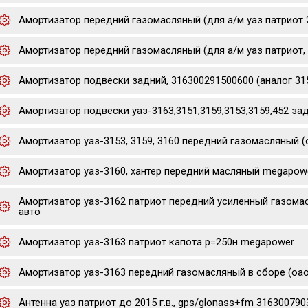
Амортизатор передний газомасляный (для а/м уаз патриот 20
Амортизатор передний газомасляный (для а/м уаз патриот, 
Амортизатор подвески задний, 316300291500600 (аналог 31
Амортизатор подвески уаз-3163,3151,3159,3153,3159,452 зад
Амортизатор уаз-3153, 3159, 3160 передний газомасляный (
Амортизатор уаз-3160, хантер передний масляный megapow
Амортизатор уаз-3162 патриот передний усиленный газома
авто
Амортизатор уаз-3163 патриот капота р=250н megapower
Амортизатор уаз-3163 передний газомасляный в сборе (оао
Антенна уаз патриот до 2015 г.в., gps/glonass+fm 31630079