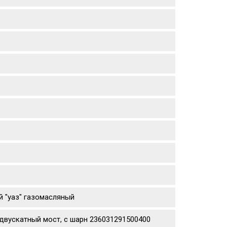
й "уаз" газомасляный
двускатный мост, с шарн 236031291500400