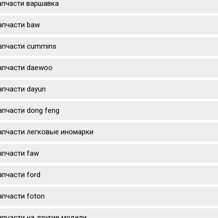
апчасти варшавка
апчасти baw
апчасти cummins
апчасти daewoo
апчасти dayun
апчасти dong feng
апчасти легковые иномарки
апчасти faw
апчасти ford
апчасти foton
апчасти на другие модели