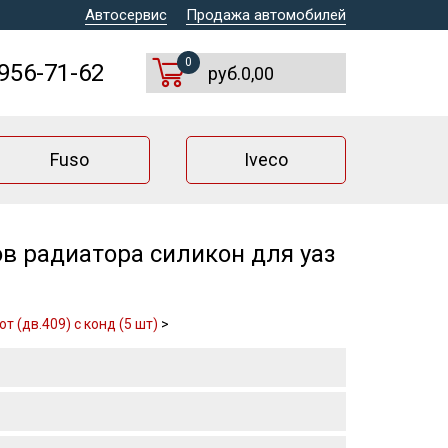
Автосервис
Продажа автомобилей
0
 956-71-62
руб.0,00
Fuso
Iveco
ов радиатора силикон для уаз
 (дв.409) с конд (5 шт)
>