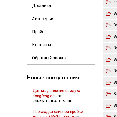
з
Доставка
З
Автосервис
З
Прайс
З
Контакты
З
Обратный звонок
З
З
Новые поступления
З
Датчик давления воздуха
З
dongfeng oe
кат.
номер
3636410-93000
З
Прокладка сливной пробки
двс jac n35(n25) euro-v
кат.
З