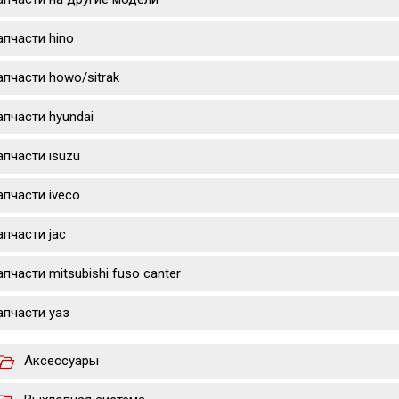
апчасти hino
апчасти howo/sitrak
апчасти hyundai
апчасти isuzu
апчасти iveco
апчасти jac
апчасти mitsubishi fuso canter
апчасти уаз
Аксессуары