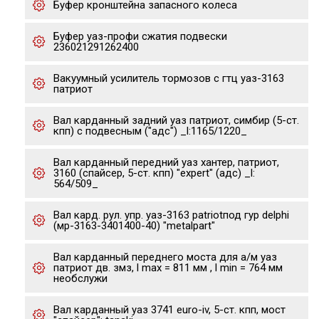
Буфер кронштейна запасного колеса
Буфер уаз-профи сжатия подвески
236021291262400
Вакуумный усилитель тормозов с гтц уаз-3163
патриот
Вал карданный задний уаз патриот, симбир (5-ст.
кпп) с подвесным ("адс") _l:1165/1220_
Вал карданный передний уаз хантер, патриот,
3160 (спайсер, 5-ст. кпп) "expert" (адс) _l:
564/509_
Вал кард. рул. упр. уаз-3163 patriotпод гур delphi
(мр-3163-3401400-40) "metalpart"
Вал карданный переднего моста для а/м уаз
патриот дв. змз, l max = 811 мм , l min = 764 мм
необслужи
Вал карданный уаз 3741 euro-iv, 5-ст. кпп, мост