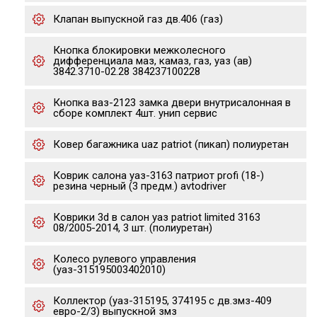
Клапан выпускной газ дв.406 (газ)
Кнопка блокировки межколесного
дифференциала маз, камаз, газ, уаз (ав)
3842.3710-02.28 384237100228
Кнопка ваз-2123 замка двери внутрисалонная в
сборе комплект 4шт. унип сервис
Ковер багажника uaz patriot (пикап) полиуретан
Коврик салона уаз-3163 патриот profi (18-)
резина черный (3 предм.) avtodriver
Коврики 3d в салон уаз patriot limited 3163
08/2005-2014, 3 шт. (полиуретан)
Колесо рулевого управления
(уаз-315195003402010)
Коллектор (уаз-315195, 374195 с дв.змз-409
евро-2/3) выпускной змз