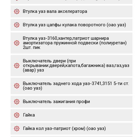
Втулка уаз вала акселератора
Втулка уаз цапфы кулака поворотного (оао уаз)
Втулка уаз-3160,хантер,патриот шарнира
амортизатора пружинной подвески (полиуретан)
2шт. пик
Выключатель двери (при
открывании:дверей,капота,багажника) ваз,газ,уаз
(авар) уаз
Выключатель заднего хода уаз-3741,3151 5-ти ст.
(оао уаз)
Выключатель зажигания профи
Гайка
Гайка кол уаз-патриот (хром) (оао уаз)