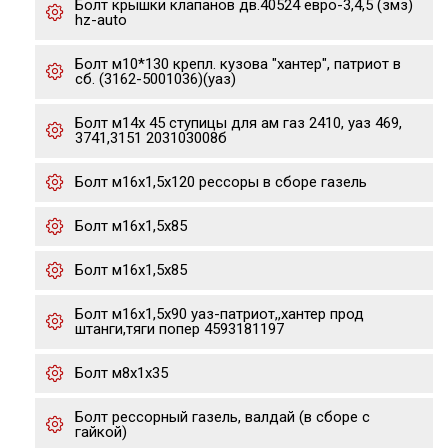
Болт крышки клапанов дв.40524 евро-3,4,5 (змз)
hz-auto
Болт м10*130 крепл. кузова "хантер", патриот в
сб. (3162-5001036)(уаз)
Болт м14х 45 ступицы для ам газ 2410, уаз 469,
3741,3151 203103008б
Болт м16х1,5х120 рессоры в сборе газель
Болт м16х1,5х85
Болт м16х1,5х85
Болт м16х1,5х90 уаз-патриот,,хантер прод
штанги,тяги попер 4593181197
Болт м8х1х35
Болт рессорный газель, валдай (в сборе с
гайкой)