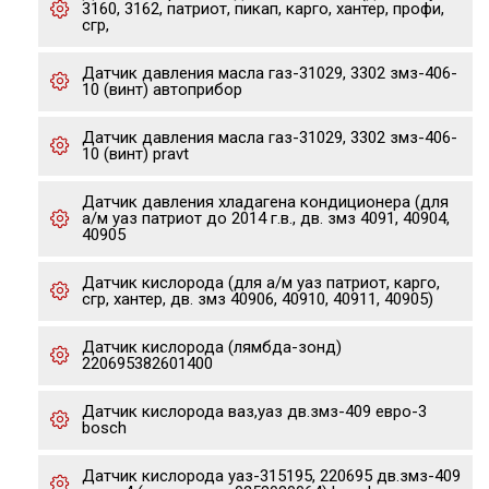
3160, 3162, патриот, пикап, карго, хантер, профи,
сгр,
Датчик давления масла газ-31029, 3302 змз-406-
10 (винт) автоприбор
Датчик давления масла газ-31029, 3302 змз-406-
10 (винт) pravt
Датчик давления хладагена кондиционера (для
а/м уаз патриот до 2014 г.в., дв. змз 4091, 40904,
40905
Датчик кислорода (для а/м уаз патриот, карго,
сгр, хантер, дв. змз 40906, 40910, 40911, 40905)
Датчик кислорода (лямбда-зонд)
220695382601400
Датчик кислорода ваз,уаз дв.змз-409 евро-3
bosch
Датчик кислорода уаз-315195, 220695 дв.змз-409