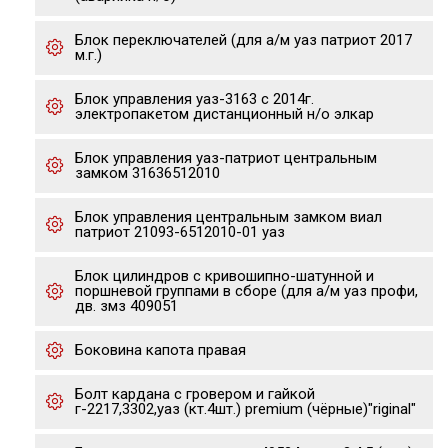
Блок переключателей (для а/м уаз патриот 2017
м.г.)
Блок управления уаз-3163 с 2014г.
электропакетом дистанционный н/о элкар
Блок управления уаз-патриот центральным
замком 31636512010
Блок управления центральным замком виал
патриот 21093-6512010-01 уаз
Блок цилиндров с кривошипно-шатунной и
поршневой группами в сборе (для а/м уаз профи,
дв. змз 409051
Боковина капота правая
Болт кардана с гровером и гайкой
г-2217,3302,уаз (кт.4шт.) premium (чёрные)"riginal"