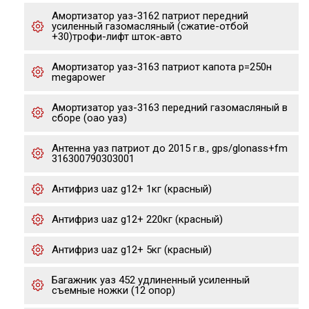
Амортизатор уаз-3162 патриот передний
усиленный газомасляный (сжатие-отбой
+30)трофи-лифт шток-авто
Амортизатор уаз-3163 патриот капота р=250н
megapower
Амортизатор уаз-3163 передний газомасляный в
сборе (оао уаз)
Антенна уаз патриот до 2015 г.в., gps/glonass+fm
316300790303001
Антифриз uaz g12+ 1кг (красный)
Антифриз uaz g12+ 220кг (красный)
Антифриз uaz g12+ 5кг (красный)
Багажник уаз 452 удлиненный усиленный
съемные ножки (12 опор)