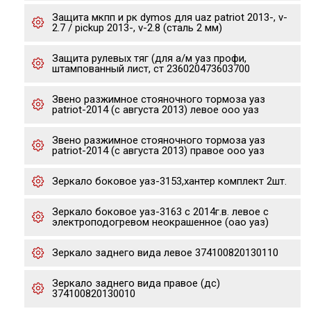
Защита мкпп и рк dymos для uaz patriot 2013-, v-
2.7 / pickup 2013-, v-2.8 (сталь 2 мм)
Защита рулевых тяг (для а/м уаз профи,
штампованный лист, ст 236020473603700
Звено разжимное стояночного тормоза уаз
patriot-2014 (с августа 2013) левое ооо уаз
Звено разжимное стояночного тормоза уаз
patriot-2014 (с августа 2013) правое ооо уаз
Зеркало боковое уаз-3153,хантер комплект 2шт.
Зеркало боковое уаз-3163 с 2014г.в. левое с
электроподогревом неокрашенное (оао уаз)
Зеркало заднего вида левое 374100820130110
Зеркало заднего вида правое (дс)
374100820130010