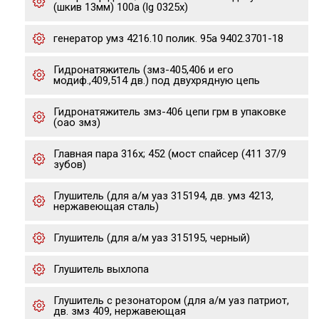
(шкив 13мм) 100a (lg 0325x)
генератор умз 4216.10 полик. 95а 9402.3701-18
Гидронатяжитель (змз-405,406 и его
модиф.,409,514 дв.) под двухрядную цепь
Гидронатяжитель змз-406 цепи грм в упаковке
(оао змз)
Главная пара 316х; 452 (мост спайсер (411 37/9
зубов)
Глушитель (для а/м уаз 315194, дв. умз 4213,
нержавеющая сталь)
Глушитель (для а/м уаз 315195, черный)
Глушитель выхлопа
Глушитель с резонатором (для а/м уаз патриот,
дв. змз 409, нержавеющая