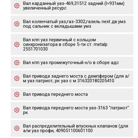
Вал карданный уаз-469,31512 задний (l=931мм)
увеличенный ресурс
Вал коленчатый уаз,газ-3302,газель next дв.умз
под сальник с вкладышами умз
Вал кпп уаз первичный с кольцом
синхронизатора в сборе 5-ти ст. metalp
2551701030
Вал кпп уаз промежуточный н/о в сборе адс
Вал привода заднего моста с демпфером (для а/
м уаз патриот, рк уаз с м 316320180205410
Вал привода переднего моста
Вал привода переднего моста уаз-3163 "патриот"
рк
Вал распределительный впускных клапанов (для
а/м уаз профи, 409051100601100