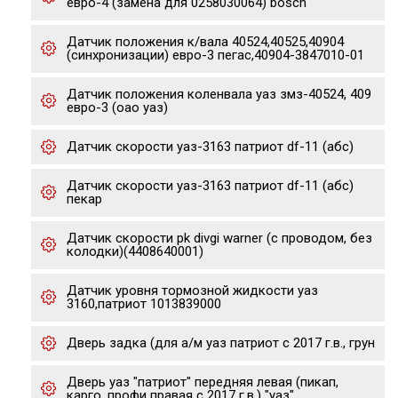
евро-4 (замена для 0258030064) bosch
Датчик положения к/вала 40524,40525,40904
(синхронизации) евро-3 пегас,40904-3847010-01
Датчик положения коленвала уаз змз-40524, 409
евро-3 (оао уаз)
Датчик скорости уаз-3163 патриот df-11 (абс)
Датчик скорости уаз-3163 патриот df-11 (абс)
пекар
Датчик скорости pk divgi warner (с проводом, без
колодки)(4408640001)
Датчик уровня тормозной жидкости уаз
3160,патриот 1013839000
Дверь задка (для а/м уаз патриот с 2017 г.в., грун
Дверь уаз "патриот" передняя левая (пикап,
карго, профи правая с 2017 г.в.) "уаз"