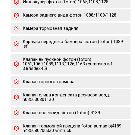
Интеркулер фотон (foton) 1065,1108,1128
Камера заднего вида фотон 1088/1108/1128
Камера тормозная задняя
Каракас переднего бампера фотон (foton) 1089
isf
Клапан выпускной фотон (foton)
1051,1069,1089,1113,1126,1163 (cummins isf
3.8/isde245)
Клапан горного тормоза
Клапан слива конденсата ресивера возд.
h0356308011a0
Клапан соленоид фотон (foton) 4189
Клапан тормозной прицепа foton auman bj4189
h4356802003a0 vmtruck