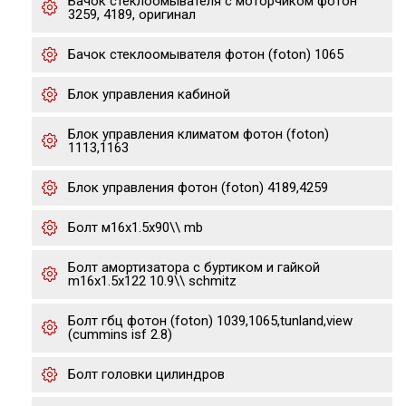
Бачок стеклоомывателя с моторчиком фотон
3259, 4189, оригинал
Бачок стеклоомывателя фотон (foton) 1065
Блок управления кабиной
Блок управления климатом фотон (foton)
1113,1163
Блок управления фотон (foton) 4189,4259
Болт м16х1.5х90\\ mb
Болт амортизатора с буртиком и гайкой
m16x1.5x122 10.9\\ sсhmitz
Болт гбц фотон (foton) 1039,1065,tunland,view
(cummins isf 2.8)
Болт головки цилиндров