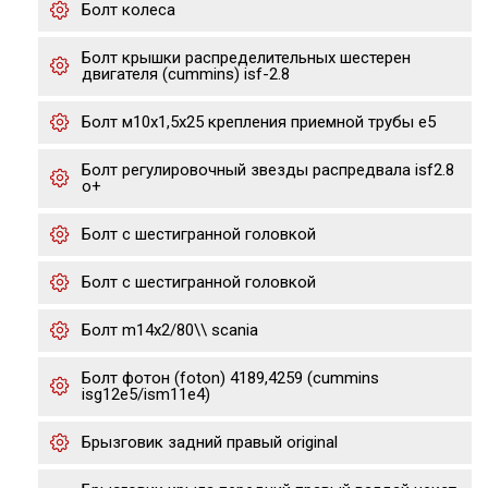
Болт колеса
Болт крышки распределительных шестерен
двигателя (cummins) isf-2.8
Болт м10х1,5х25 крепления приемной трубы е5
Болт регулировочный звезды распредвала isf2.8
o+
Болт с шестигранной головкой
Болт с шестигранной головкой
Болт m14x2/80\\ scania
Болт фотон (foton) 4189,4259 (cummins
isg12e5/ism11e4)
Брызговик задний правый original