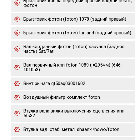
Брызговик крыла передний правый валдай некст,
фотон
Брызговик фотон (foton) 1078 (задний правый)
Брызговик фотон (foton) tunland (задний правый)
Вал карданный фотон (foton) sauvana (задняя
часть) 5at/7at
Вал первичный кпп foton 1089 (l=295мм) (646-
1010a3)
Винт рычага qt50aq03001602
Воздушный фильтр комплект foton
Втулка вала вилки выключения сцепления кпп
5ts32
Втулка зад. стаб. метал. shaanxi/howo/foton