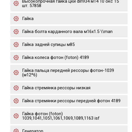
Высокопрочная гайка цки din934 м14 10 окс 15
шт. 57858
Гайка
Гайка болта карданного вала м16x1.5 \\man
Гайка задней супицы м85
Гайка колеса фотон (foton) 4189
Гайка пальца передней рессоры фотон-1039
(м12*6)
Гайка стремянка рессоры низкая
Гайка стремянки рессоры передней фотон 4189
Гайка фотон (foton)
1039,1041,1051,1061,1069,1089,1163 isf
Генератор