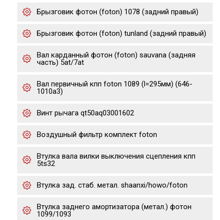
Брызговик фотон (foton) 1078 (задний правый)
Брызговик фотон (foton) tunland (задний правый)
Вал карданный фотон (foton) sauvana (задняя
часть) 5at/7at
Вал первичный кпп foton 1089 (l=295мм) (646-
1010a3)
Винт рычага qt50aq03001602
Воздушный фильтр комплект foton
Втулка вала вилки выключения сцепления кпп
5ts32
Втулка зад. стаб. метал. shaanxi/howo/foton
Втулка заднего амортизатора (метал.) фотон
1099/1093