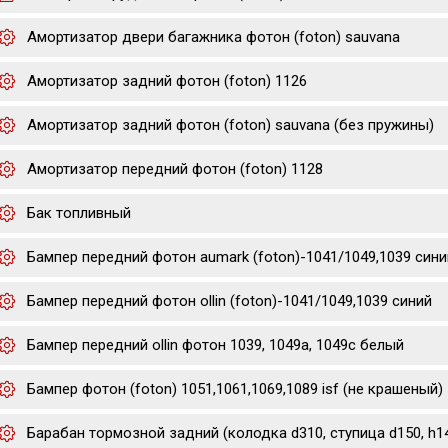
Амортизатор двери багажника фотон (foton) sauvana
Амортизатор задний фотон (foton) 1126
Амортизатор задний фотон (foton) sauvana (без пружины)
Амортизатор передний фотон (foton) 1128
Бак топливный
Бампер передний фотон aumark (foton)-1041/1049,1039 cини
Бампер передний фотон ollin (foton)-1041/1049,1039 cиний
Бампер передний ollin фотон 1039, 1049a, 1049c белый
Бампер фотон (foton) 1051,1061,1069,1089 isf (не крашеный)
Барабан тормозной задний (колодка d310, ступица d150, h14