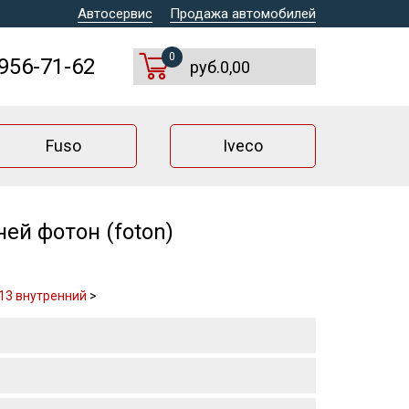
Автосервис
Продажа автомобилей
0
 956-71-62
руб.0,00
Fuso
Iveco
й фотон (foton)
13 внутренний
>