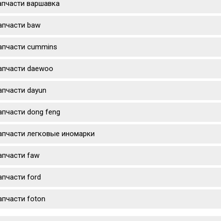
апчасти варшавка
апчасти baw
апчасти cummins
апчасти daewoo
апчасти dayun
апчасти dong feng
апчасти легковые иномарки
апчасти faw
апчасти ford
апчасти foton