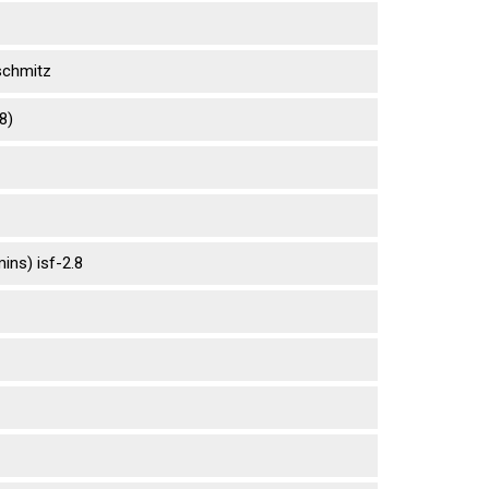
sсhmitz
8)
ns) isf-2.8