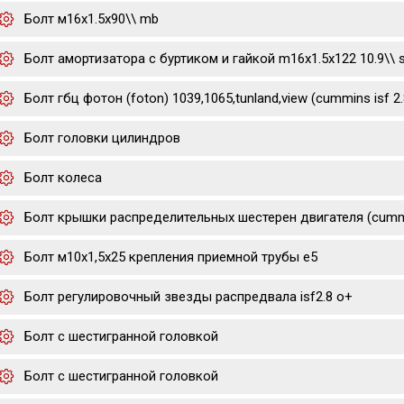
Болт м16х1.5х90\\ mb
Болт амортизатора с буртиком и гайкой m16x1.5x122 10.9\\ 
Болт гбц фотон (foton) 1039,1065,tunland,view (cummins isf 2.
Болт головки цилиндров
Болт колеса
Болт крышки распределительных шестерен двигателя (cummi
Болт м10х1,5х25 крепления приемной трубы е5
Болт регулировочный звезды распредвала isf2.8 o+
Болт с шестигранной головкой
Болт с шестигранной головкой