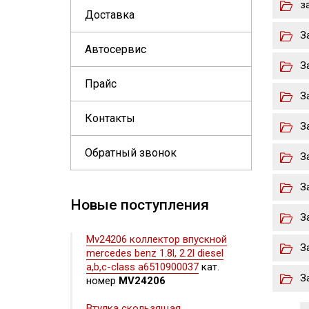
з
Доставка
З
Автосервис
З
Прайс
З
Контакты
З
Обратный звонок
З
З
Новые поступления
З
Mv24206 коллектор впускной
З
mercedes benz 1.8l, 2.2l diesel
a,b,c-class a6510900037
кат.
З
номер
MV24206
Втулка скользящая