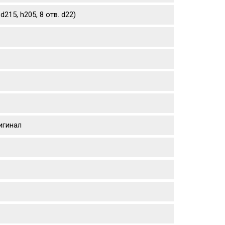
215, h205, 8 отв. d22)
игинал