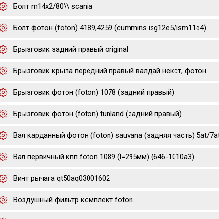
Болт m14x2/80\\ scania
Болт фотон (foton) 4189,4259 (cummins isg12e5/ism11e4)
Брызговик задний правый original
Брызговик крыла передний правый валдай некст, фотон
Брызговик фотон (foton) 1078 (задний правый)
Брызговик фотон (foton) tunland (задний правый)
Вал карданный фотон (foton) sauvana (задняя часть) 5at/7a
Вал первичный кпп foton 1089 (l=295мм) (646-1010a3)
Винт рычага qt50aq03001602
Воздушный фильтр комплект foton