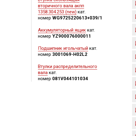
вторичного вала акпп
1358.304.253 (new)
кат.
номер
WG9725220613+039/1
Аккумуляторный ящик
кат.
номер
YZ900076000011
Подшипник игольчатый
кат.
номер
3001069-H02L2
Втулки распределительного
вала
кат.
номер
081V044101034