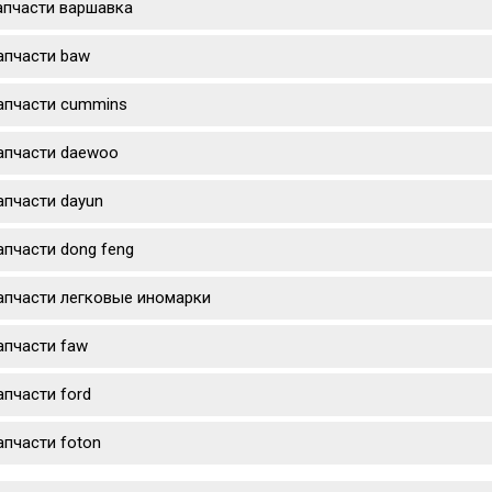
апчасти варшавка
апчасти baw
апчасти cummins
апчасти daewoo
апчасти dayun
апчасти dong feng
апчасти легковые иномарки
апчасти faw
апчасти ford
апчасти foton