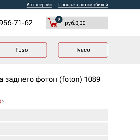
Автосервис
Продажа автомобилей
0
 956-71-62
руб.0,00
Fuso
Iveco
заднего фотон (foton) 1089
)
>