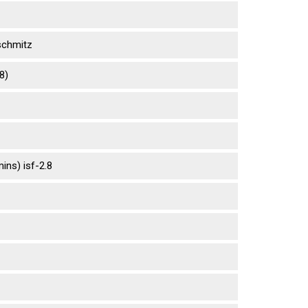
sсhmitz
8)
ns) isf-2.8