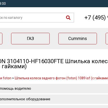
8:00
+7 (495)
ГАЗ
Cummins
N 3104110-HF16030FTE Шпилька колеса 
(с гайками)
и foton
>
Шпилька колеса заднего фотон (foton) 1089 isf (с гайками
 помощь водителю
ополнительное оборудование