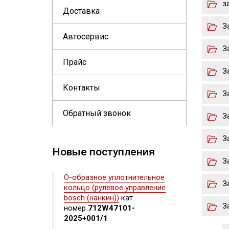
з
Доставка
З
Автосервис
З
Прайс
З
Контакты
З
Обратный звонок
З
З
Новые поступления
З
О-образное уплотнительное
З
кольцо (рулевое управление
bosch (нанкин))
кат.
З
номер
712W47101-
2025+001/1