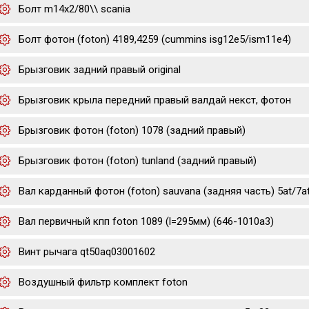
Болт m14x2/80\\ scania
Болт фотон (foton) 4189,4259 (cummins isg12e5/ism11e4)
Брызговик задний правый original
Брызговик крыла передний правый валдай некст, фотон
Брызговик фотон (foton) 1078 (задний правый)
Брызговик фотон (foton) tunland (задний правый)
Вал карданный фотон (foton) sauvana (задняя часть) 5at/7a
Вал первичный кпп foton 1089 (l=295мм) (646-1010a3)
Винт рычага qt50aq03001602
Воздушный фильтр комплект foton