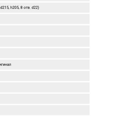
215, h205, 8 отв. d22)
игинал