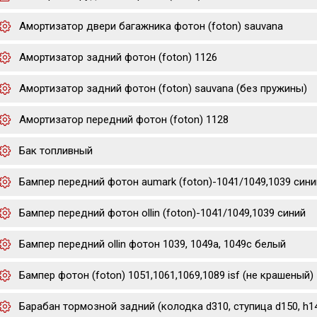
Амортизатор двери багажника фотон (foton) sauvana
Амортизатор задний фотон (foton) 1126
Амортизатор задний фотон (foton) sauvana (без пружины)
Амортизатор передний фотон (foton) 1128
Бак топливный
Бампер передний фотон aumark (foton)-1041/1049,1039 cини
Бампер передний фотон ollin (foton)-1041/1049,1039 cиний
Бампер передний ollin фотон 1039, 1049a, 1049c белый
Бампер фотон (foton) 1051,1061,1069,1089 isf (не крашеный)
Барабан тормозной задний (колодка d310, ступица d150, h14