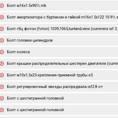
Болт м16х1.5х90\\ mb
Болт амортизатора с буртиком и гайкой m16x1.5x122 10.9\\ 
Болт гбц фотон (foton) 1039,1065,tunland,view (cummins isf 2.
Болт головки цилиндров
Болт колеса
Болт крышки распределительных шестерен двигателя (cummi
Болт м10х1,5х25 крепления приемной трубы е5
Болт регулировочный звезды распредвала isf2.8 o+
Болт с шестигранной головкой
Болт с шестигранной головкой