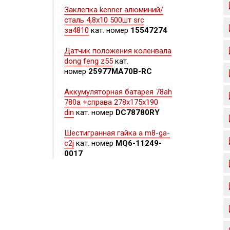
Заклепка kenner алюминий/
сталь 4,8х10 500шт src
за4810
кат. номер
15547274
Датчик положения коленвала
dong feng z55
кат.
номер
25977MA70B-RC
Аккумуляторная батарея 78ah
780a +справа 278x175x190
din
кат. номер
DC78780RY
Шестигранная гайка а m8-ga-
c2j
кат. номер
MQ6-11249-
0017