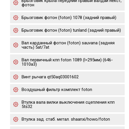
Брызговик крыла передний правый валдай некст,
фотон
Брызговик фотон (foton) 1078 (задний правый)
Брызговик фотон (foton) tunland (задний правый)
Вал карданный фотон (foton) sauvana (задняя
часть) 5at/7at
Вал первичный кпп foton 1089 (l=295мм) (646-
1010a3)
Винт рычага qt50aq03001602
Воздушный фильтр комплект foton
Втулка вала вилки выключения сцепления кпп
5ts32
Втулка зад. стаб. метал. shaanxi/howo/foton