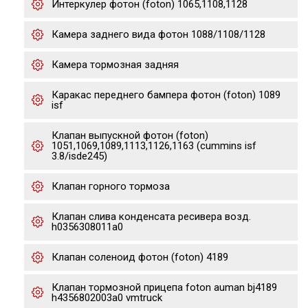
Интеркулер фотон (foton) 1065,1108,1128
Камера заднего вида фотон 1088/1108/1128
Камера тормозная задняя
Каракас переднего бампера фотон (foton) 1089
isf
Клапан выпускной фотон (foton)
1051,1069,1089,1113,1126,1163 (cummins isf
3.8/isde245)
Клапан горного тормоза
Клапан слива конденсата ресивера возд.
h0356308011a0
Клапан соленоид фотон (foton) 4189
Клапан тормозной прицепа foton auman bj4189
h4356802003a0 vmtruck