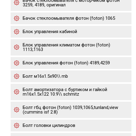
Бачок стеклоомывателя с моторчиком фотон
3259, 4189, оригинал
Бачок стеклоомывателя фотон (foton) 1065
Блок управления кабиной
Блок управления климатом фотон (foton)
1113,1163
Блок управления фотон (foton) 4189,4259
Болт м16х1.5х90\\ mb
Болт амортизатора с буртиком и гайкой
m16x1.5x122 10.9\\ sсhmitz
Болт гбц фотон (foton) 1039,1065,tunland,view
(cummins isf 2.8)
Болт головки цилиндров