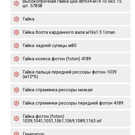
Высокопрочная гайка цки din934 м14 10 окс 15
шт. 57858
Гайка
Гайка болта карданного вала м16x1.5 \\man
Гайка задней супицы м85
Гайка колеса фотон (foton) 4189
Гайка пальца передней рессоры фотон-1039
(м12*6)
Гайка стремянка рессоры низкая
Гайка стремянки рессоры передней фотон 4189
Гайка фотон (foton)
1039,1041,1051,1061,1069,1089,1163 isf
Генератор