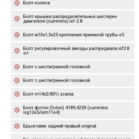
Болт колеса
Болт крышки распределительных шестерен
двигателя (cummins) isf-2.8
Болт м10х1,5х25 крепления приемной трубы е5
Болт регулировочный звезды распредвала isf2.8
o+
Болт с шестигранной головкой
Болт с шестигранной головкой
Болт m14x2/80\\ scania
Болт фотон (foton) 4189,4259 (cummins
isg12e5/ism11e4)
Брызговик задний правый original