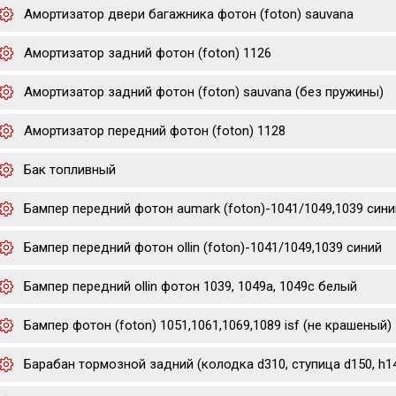
Амортизатор двери багажника фотон (foton) sauvana
Амортизатор задний фотон (foton) 1126
Амортизатор задний фотон (foton) sauvana (без пружины)
Амортизатор передний фотон (foton) 1128
Бак топливный
Бампер передний фотон aumark (foton)-1041/1049,1039 cини
Бампер передний фотон ollin (foton)-1041/1049,1039 cиний
Бампер передний ollin фотон 1039, 1049a, 1049c белый
Бампер фотон (foton) 1051,1061,1069,1089 isf (не крашеный)
Барабан тормозной задний (колодка d310, ступица d150, h14