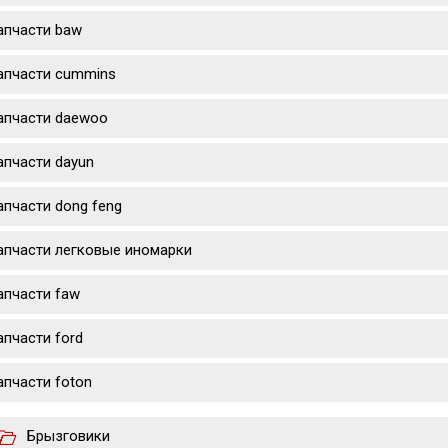
апчасти baw
апчасти cummins
апчасти daewoo
апчасти dayun
апчасти dong feng
апчасти легковые иномарки
апчасти faw
апчасти ford
апчасти foton
Брызговики