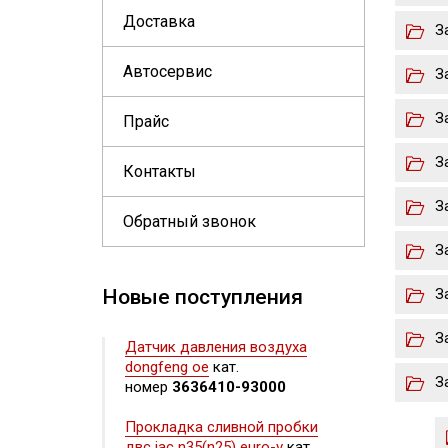
Доставка
З
Автосервис
З
З
Прайс
З
Контакты
З
Обратный звонок
З
Новые поступления
З
З
Датчик давления воздуха
dongfeng oe
кат.
З
номер
3636410-93000
Прокладка сливной пробки
двс jac n35(n25) euro-v
кат.