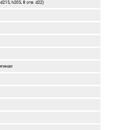
215, h205, 8 отв. d22)
игинал