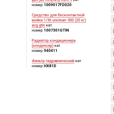
номер
1009017FD020
Средство для бесконтактной
мойки 1/36 uniclean-500 (20 кг)
acg gtin
кат.
номер
1007301GTIN
Радиатор кондиционера
(конденсер)
кат.
номер
940411
Фильтр гидравлический
кат.
номер
HX81D