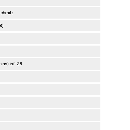
sсhmitz
8)
ns) isf-2.8