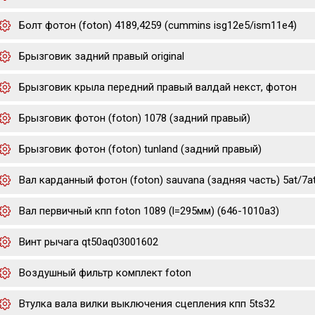
Болт фотон (foton) 4189,4259 (cummins isg12e5/ism11e4)
Брызговик задний правый original
Брызговик крыла передний правый валдай некст, фотон
Брызговик фотон (foton) 1078 (задний правый)
Брызговик фотон (foton) tunland (задний правый)
Вал карданный фотон (foton) sauvana (задняя часть) 5at/7a
Вал первичный кпп foton 1089 (l=295мм) (646-1010a3)
Винт рычага qt50aq03001602
Воздушный фильтр комплект foton
Втулка вала вилки выключения сцепления кпп 5ts32