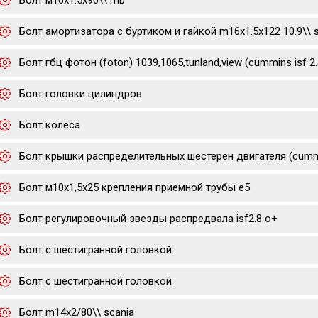
Болт м16х1.5х90\\ mb
Болт амортизатора с буртиком и гайкой m16x1.5x122 10.9\\ 
Болт гбц фотон (foton) 1039,1065,tunland,view (cummins isf 2.
Болт головки цилиндров
Болт колеса
Болт крышки распределительных шестерен двигателя (cummi
Болт м10х1,5х25 крепления приемной трубы е5
Болт регулировочный звезды распредвала isf2.8 o+
Болт с шестигранной головкой
Болт с шестигранной головкой
Болт m14x2/80\\ scania