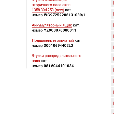
вторичного вала акпп
1358.304.253 (new)
кат.
номер
WG9725220613+039/1
Аккумуляторный ящик
кат.
номер
YZ900076000011
Подшипник игольчатый
кат.
номер
3001069-H02L2
Втулки распределительного
вала
кат.
номер
081V044101034