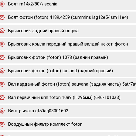
Болт m14x2/80\\ scania
Болт фотон (foton) 4189,4259 (cummins isg12e5/ism11e4)
Брызговик задний правый original
Брызговик крыла передний правый валдай некст, фотон
Брызговик фотон (foton) 1078 (задний правый)
Брызговик фотон (foton) tunland (задний правый)
Вал карданный фотон (foton) sauvana (задняя часть) 5at/7a
Вал первичный кпп foton 1089 (l=295мм) (646-1010a3)
Винт рычага qt50aq03001602
Воздушный фильтр комплект foton