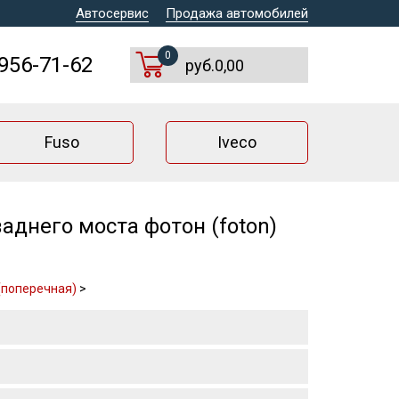
Автосервис
Продажа автомобилей
0
 956-71-62
руб.0,00
Fuso
Iveco
днего моста фотон (foton)
(поперечная)
>