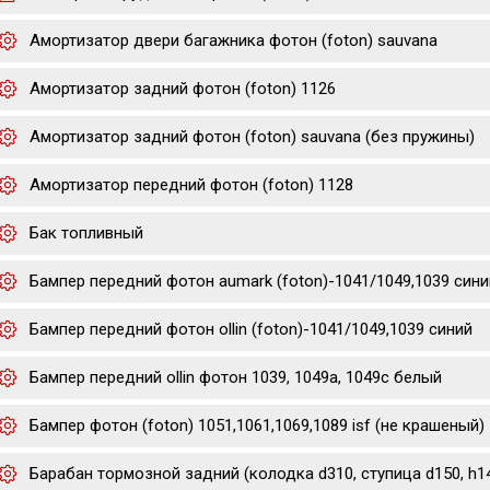
Амортизатор двери багажника фотон (foton) sauvana
Амортизатор задний фотон (foton) 1126
Амортизатор задний фотон (foton) sauvana (без пружины)
Амортизатор передний фотон (foton) 1128
Бак топливный
Бампер передний фотон aumark (foton)-1041/1049,1039 cини
Бампер передний фотон ollin (foton)-1041/1049,1039 cиний
Бампер передний ollin фотон 1039, 1049a, 1049c белый
Бампер фотон (foton) 1051,1061,1069,1089 isf (не крашеный)
Барабан тормозной задний (колодка d310, ступица d150, h14