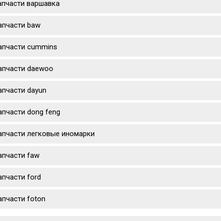
апчасти варшавка
апчасти baw
апчасти cummins
апчасти daewoo
апчасти dayun
апчасти dong feng
апчасти легковые иномарки
апчасти faw
апчасти ford
апчасти foton