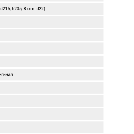
215, h205, 8 отв. d22)
игинал