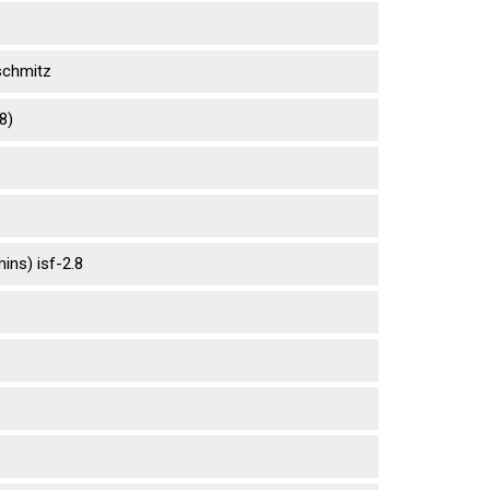
sсhmitz
8)
ns) isf-2.8