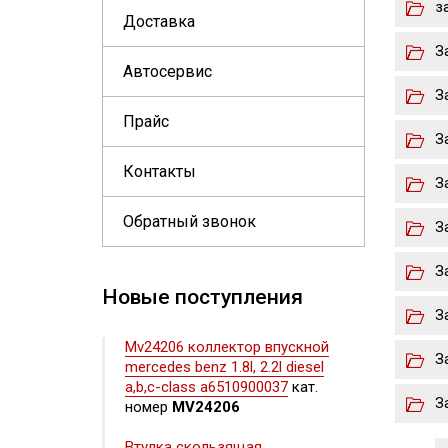
з
Доставка
З
Автосервис
З
Прайс
З
Контакты
З
Обратный звонок
З
З
Новые поступления
З
Mv24206 коллектор впускной
З
mercedes benz 1.8l, 2.2l diesel
a,b,c-class a6510900037
кат.
З
номер
MV24206
Втулка скользящая