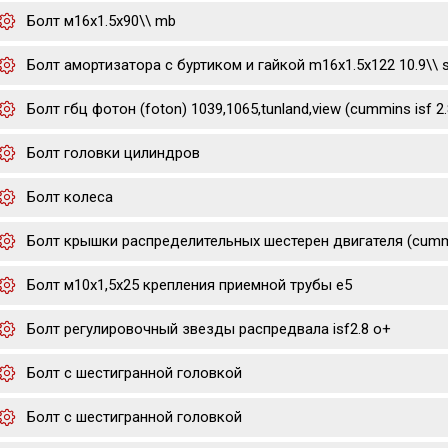
Болт м16х1.5х90\\ mb
Болт амортизатора с буртиком и гайкой m16x1.5x122 10.9\\ 
Болт гбц фотон (foton) 1039,1065,tunland,view (cummins isf 2.
Болт головки цилиндров
Болт колеса
Болт крышки распределительных шестерен двигателя (cummi
Болт м10х1,5х25 крепления приемной трубы е5
Болт регулировочный звезды распредвала isf2.8 o+
Болт с шестигранной головкой
Болт с шестигранной головкой