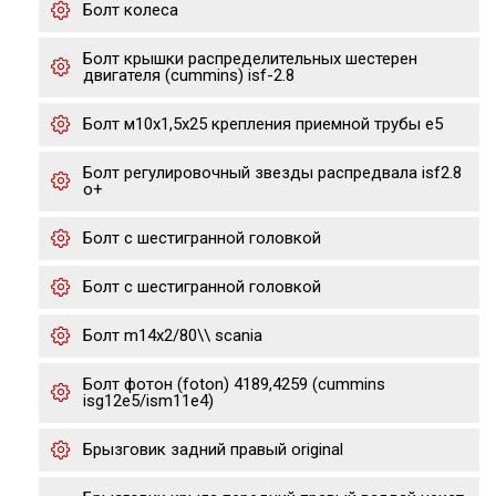
Болт колеса
Болт крышки распределительных шестерен
двигателя (cummins) isf-2.8
Болт м10х1,5х25 крепления приемной трубы е5
Болт регулировочный звезды распредвала isf2.8
o+
Болт с шестигранной головкой
Болт с шестигранной головкой
Болт m14x2/80\\ scania
Болт фотон (foton) 4189,4259 (cummins
isg12e5/ism11e4)
Брызговик задний правый original