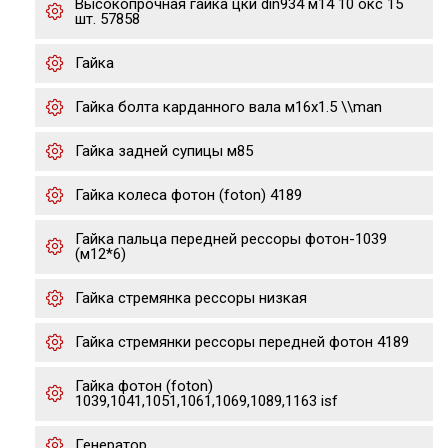
Высокопрочная гайка цки din934 м14 10 окс 15
шт. 57858
Гайка
Гайка болта карданного вала м16x1.5 \\man
Гайка задней супицы м85
Гайка колеса фотон (foton) 4189
Гайка пальца передней рессоры фотон-1039
(м12*6)
Гайка стремянка рессоры низкая
Гайка стремянки рессоры передней фотон 4189
Гайка фотон (foton)
1039,1041,1051,1061,1069,1089,1163 isf
Генератор