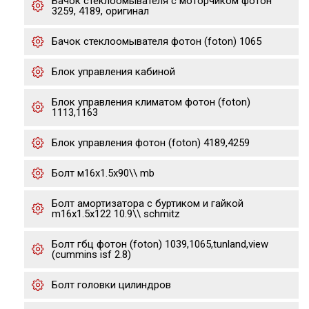
Бачок стеклоомывателя с моторчиком фотон
3259, 4189, оригинал
Бачок стеклоомывателя фотон (foton) 1065
Блок управления кабиной
Блок управления климатом фотон (foton)
1113,1163
Блок управления фотон (foton) 4189,4259
Болт м16х1.5х90\\ mb
Болт амортизатора с буртиком и гайкой
m16x1.5x122 10.9\\ sсhmitz
Болт гбц фотон (foton) 1039,1065,tunland,view
(cummins isf 2.8)
Болт головки цилиндров