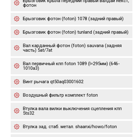
Брызговик крыла передний правый валдай некст,
фотон
Брызговик фотон (foton) 1078 (задний правый)
Брызговик фотон (foton) tunland (задний правый)
Вал карданный фотон (foton) sauvana (задняя
часть) 5at/7at
Вал первичный кпп foton 1089 (l=295мм) (646-
1010a3)
Винт рычага qt50aq03001602
Воздушный фильтр комплект foton
Втулка вала вилки выключения сцепления кпп
5ts32
Втулка зад. стаб. метал. shaanxi/howo/foton