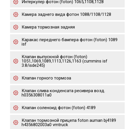
Интеркулер фотон (foton) 1065,1108,1128
Камера заднего вида фотон 1088/1108/1128
Камера тормозная задняя
Каракас переднего бампера фотон (foton) 1089
isf
Клапан выпускной фотон (foton)
1051,1069,1089,1113,1126,1163 (cummins isf
3.8/isde245)
Клапан горного тормоза
Клапан слива конденсата ресивера возд.
h0356308011a0
Клапан соленоид фотон (foton) 4189
Клапан тормозной прицепа foton auman bj4189
h4356802003a0 vmtruck