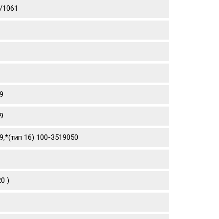
/1061
9
9
,*(тип 16) 100-3519050
0 )