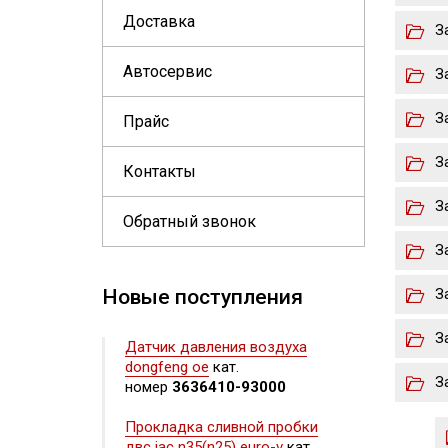
Доставка
З
Автосервис
З
З
Прайс
З
Контакты
З
Обратный звонок
З
Новые поступления
З
З
Датчик давления воздуха
dongfeng oe
кат.
З
номер
3636410-93000
Прокладка сливной пробки
двс jac n35(n25) euro-v
кат.