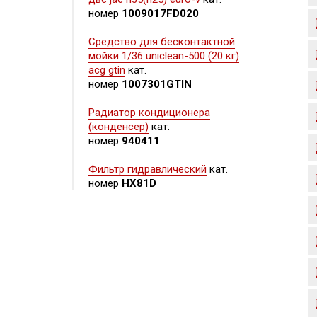
номер
1009017FD020
Средство для бесконтактной
мойки 1/36 uniclean-500 (20 кг)
acg gtin
кат.
номер
1007301GTIN
Радиатор кондиционера
(конденсер)
кат.
номер
940411
Фильтр гидравлический
кат.
номер
HX81D