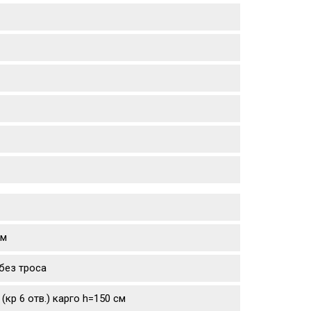
ем
без троса
кр 6 отв.) карго h=150 см