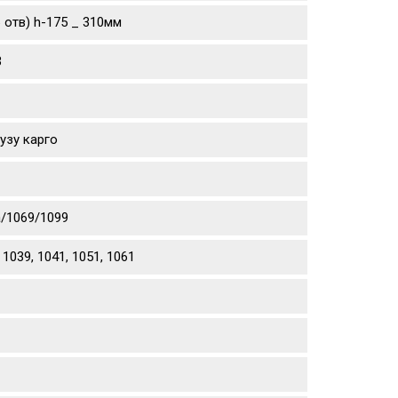
 отв) h-175 _ 310мм
3
узу карго
а/1069/1099
039, 1041, 1051, 1061