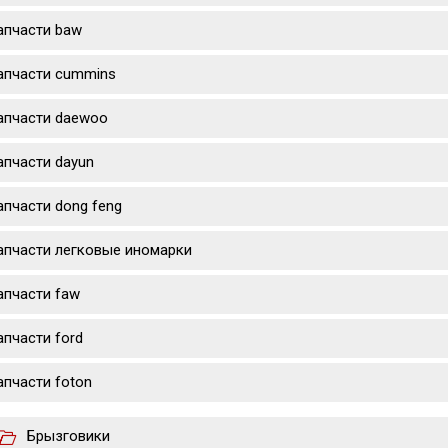
апчасти baw
апчасти cummins
апчасти daewoo
апчасти dayun
апчасти dong feng
апчасти легковые иномарки
апчасти faw
апчасти ford
апчасти foton
Брызговики