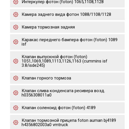
Интеркулер фотон (foton) 1065,1108,1128
Камера заднего вида фотон 1088/1108/1128
Камера тормозная задняя
Каракас переднего бампера фотон (foton) 1089
isf
Клапан выпускной фотон (foton)
1051,1069,1089,1113,1126,1163 (cummins isf
3.8/isde245)
Клапан горного тормоза
Клапан слива конденсата ресивера возд.
h0356308011a0
Клапан соленоид фотон (foton) 4189
Клапан тормозной прицепа foton auman bj4189
h4356802003a0 vmtruck