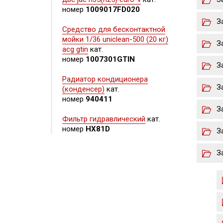
номер
1009017FD020
З
Средство для бесконтактной
мойки 1/36 uniclean-500 (20 кг)
З
acg gtin
кат.
номер
1007301GTIN
З
Радиатор кондиционера
З
(конденсер)
кат.
номер
940411
З
Фильтр гидравлический
кат.
номер
HX81D
З
З