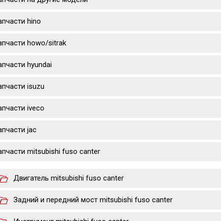
апчасти hino
апчасти howo/sitrak
апчасти hyundai
апчасти isuzu
апчасти iveco
апчасти jac
апчасти mitsubishi fuso canter
Двигатель mitsubishi fuso canter
Задний и передний мост mitsubishi fuso canter