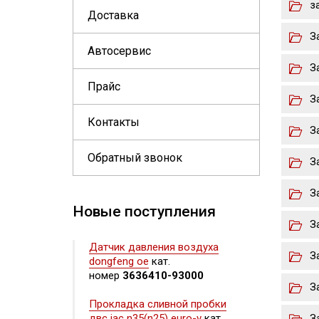
з
Доставка
З
Автосервис
З
Прайс
З
Контакты
З
Обратный звонок
З
З
Новые поступления
З
Датчик давления воздуха
З
dongfeng oe
кат.
номер
3636410-93000
З
Прокладка сливной пробки
двс jac n35(n25) euro-v
кат.
З