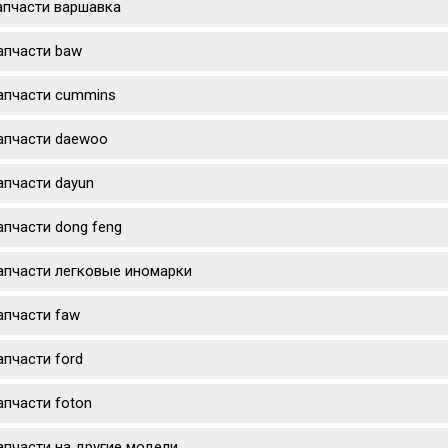
апчасти варшавка
апчасти baw
апчасти cummins
апчасти daewoo
апчасти dayun
апчасти dong feng
апчасти легковые иномарки
апчасти faw
апчасти ford
апчасти foton
апчасти на другие модели