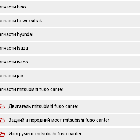
апчасти hino
апчасти howo/sitrak
апчасти hyundai
апчасти isuzu
апчасти iveco
апчасти jac
апчасти mitsubishi fuso canter
Двигатель mitsubishi fuso canter
Задний и передний мост mitsubishi fuso canter
Инструмент mitsubishi fuso canter