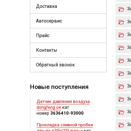
Доставка
З
Автосервис
З
З
Прайс
З
Контакты
З
Обратный звонок
З
Новые поступления
З
З
Датчик давления воздуха
dongfeng oe
кат.
З
номер
3636410-93000
З
Прокладка сливной пробки
двс jac n35(n25) euro-v
кат.