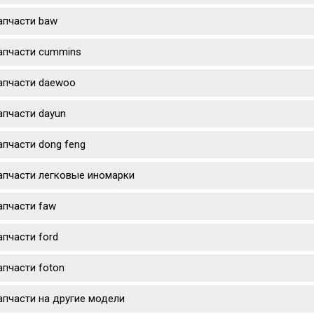
апчасти baw
апчасти cummins
апчасти daewoo
апчасти dayun
апчасти dong feng
апчасти легковые иномарки
апчасти faw
апчасти ford
апчасти foton
апчасти на другие модели