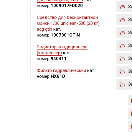
номер
1009017FD020
З
Средство для бесконтактной
З
мойки 1/36 uniclean-500 (20 кг)
acg gtin
кат.
З
номер
1007301GTIN
З
Радиатор кондиционера
(конденсер)
кат.
З
номер
940411
Фильтр гидравлический
кат.
З
номер
HX81D
З