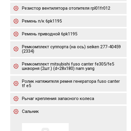
Резистор вентилятора отопителя rpl01fr012
Ремень п/к 6pk1195
Ремень приводной 6pk1195
Ремкомплект суппорта (на ось) seiken 277-40459
(2334)
Ремкомплект mitsubishi fuso canter fe305/fe5
шкворня (2шт.) (d=28х180) nam yang
Ролик натяжителя ремня генератора fuso canter
tf e5
Рычаг крепления запасного колеса
Сальник