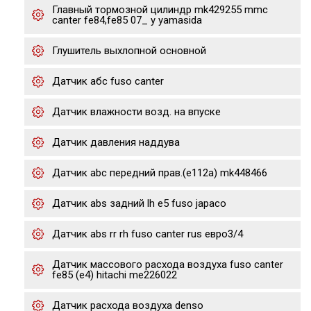
Главный тормозной цилиндр mk429255 mmc
canter fe84,fe85 07_ y yamasida
Глушитель выхлопной основной
Датчик абс fuso canter
Датчик влажности возд. на впуске
Датчик давления наддува
Датчик abc передний прав.(e112a) mk448466
Датчик abs задний lh e5 fuso japaco
Датчик abs rr rh fuso canter rus евро3/4
Датчик массового расхода воздуха fuso canter
fe85 (e4) hitachi me226022
Датчик расхода воздуха denso