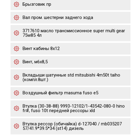
Брызговик пр
Вал пром. шестерни заднего хода
3717610 масло трансмиссионное super multi gear
75w85 4л
Винт кабины 8х12
Винт, м6х8,5
Вкладыши шатунные std mitsubishi 4m50t taiho
(компл.8шт.)
Воздушный фильтр masuma fuso e5
Втулка (30-38-88) 9993-12102/1-43542-080-0 hino
fr#, fuso 10t передней рессоры xld
Втулка рессор (обичайка) d-127040 / mb035207
57/41.9*39.5*34 (st14) дизель