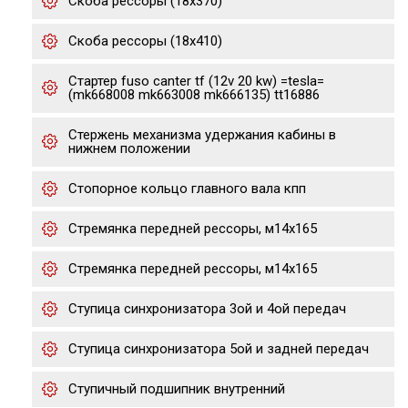
Скоба рессоры (18x370)
Скоба рессоры (18x410)
Стартер fuso canter tf (12v 20 kw) =tesla=
(mk668008 mk663008 mk666135) tt16886
Стержень механизма удержания кабины в
нижнем положении
Стопорное кольцо главного вала кпп
Стремянка передней рессоры, м14x165
Стремянка передней рессоры, м14x165
Ступица синхронизатора 3ой и 4ой передач
Ступица синхронизатора 5ой и задней передач
Ступичный подшипник внутренний