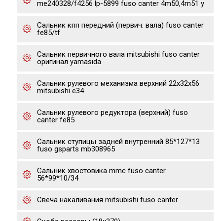
me240328/f4256 lp-5899 fuso canter 4m50,4m51 y
Сальник кпп передний (первич. вала) fuso canter
fe85/tf
Сальник первичного вала mitsubishi fuso canter
оригинал yamasida
Сальник рулевого механизма верхний 22х32х56
mitsubishi e34
Сальник рулевого редуктора (верхний) fuso
canter fe85
Сальник ступицы задней внутренний 85*127*13
fuso gsparts mb308965
Сальник хвостовика mmc fuso canter
56*99*10/34
Свеча накаливания mitsubishi fuso canter