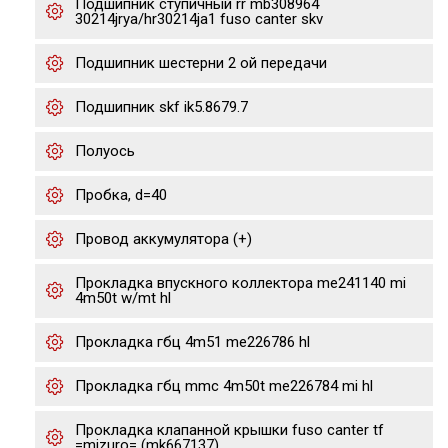
Подшипник ступичный rr mb308964
30214jrya/hr30214ja1 fuso canter skv
Подшипник шестерни 2 ой передачи
Подшипник skf ik5.8679.7
Полуось
Пробка, d=40
Провод аккумулятора (+)
Прокладка впускного коллектора me241140 mi
4m50t w/mt hl
Прокладка гбц 4m51 me226786 hl
Прокладка гбц mmc 4m50t me226784 mi hl
Прокладка клапанной крышки fuso canter tf
=mizuro= (mk667137)