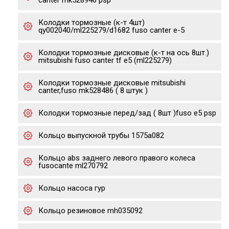
canter mk528946 psp
Колодки тормозные (к-т 4шт)
qy002040/ml225279/d1682 fuso canter e-5
Колодки тормозные дисковые (к-т на ось 8шт.)
mitsubishi fuso canter tf e5 (ml225279)
Колодки тормозные дисковые mitsubishi
canter,fuso mk528486 ( 8 штук )
Колодки тормозные перед/зад ( 8шт )fuso е5 psp
Кольцо выпускной трубы 1575a082
Кольцо abs заднего левого правого колеса
fusocante ml270792
Кольцо насоса гур
Кольцо резиновое mh035092