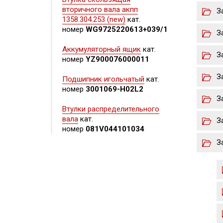
вторичного вала акпп
З
1358.304.253 (new)
кат.
номер
WG9725220613+039/1
З
Аккумуляторный ящик
кат.
З
номер
YZ900076000011
З
Подшипник игольчатый
кат.
номер
3001069-H02L2
З
Втулки распределительного
вала
кат.
З
номер
081V044101034
З