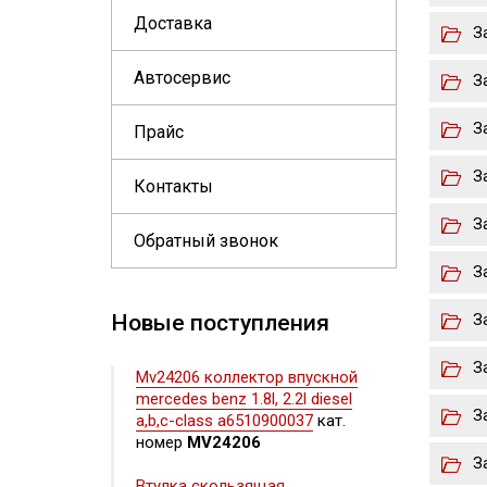
Доставка
З
Автосервис
З
З
Прайс
З
Контакты
З
Обратный звонок
З
Новые поступления
З
З
Mv24206 коллектор впускной
mercedes benz 1.8l, 2.2l diesel
З
a,b,c-class a6510900037
кат.
номер
MV24206
З
Втулка скользящая