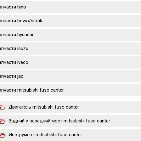
апчасти hino
апчасти howo/sitrak
апчасти hyundai
апчасти isuzu
апчасти iveco
апчасти jac
апчасти mitsubishi fuso canter
Двигатель mitsubishi fuso canter
Задний и передний мост mitsubishi fuso canter
Инструмент mitsubishi fuso canter