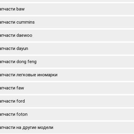
апчасти baw
апчасти cummins
апчасти daewoo
апчасти dayun
апчасти dong feng
апчасти легковые иномарки
апчасти faw
апчасти ford
апчасти foton
апчасти на другие модели