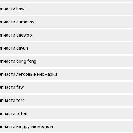
апчасти baw
апчасти cummins
апчасти daewoo
апчасти dayun
апчасти dong feng
апчасти легковые иномарки
апчасти faw
апчасти ford
апчасти foton
апчасти на другие модели