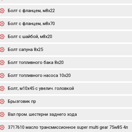
Болт с фланцем, м8х22
Болт с фланцем, м8х70
Болт с шайбой, м8х20
Болт сапуна 8х25
Болт топливного бака 8х20
Болт топливного насоса 10х20
Болт, м10x45 с увелич. головкой
Брызговик пр
Вал пром. шестерни заднего хода
3717610 масло трансмиссионное super multi gear 75w85 4л