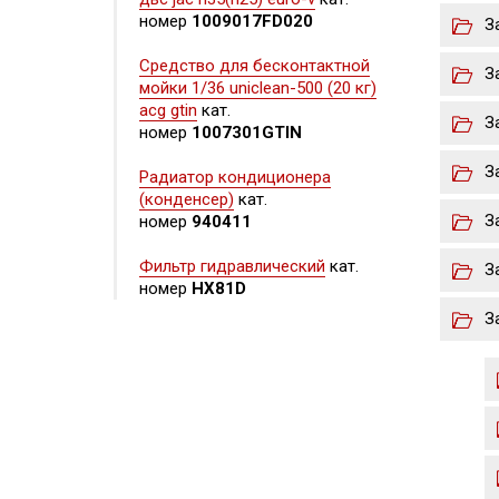
номер
1009017FD020
З
Средство для бесконтактной
З
мойки 1/36 uniclean-500 (20 кг)
acg gtin
кат.
З
номер
1007301GTIN
З
Радиатор кондиционера
(конденсер)
кат.
З
номер
940411
Фильтр гидравлический
кат.
З
номер
HX81D
З