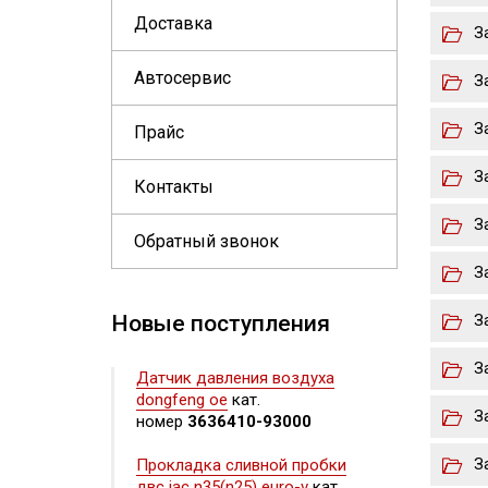
Доставка
З
Автосервис
З
З
Прайс
З
Контакты
З
Обратный звонок
З
Новые поступления
З
З
Датчик давления воздуха
dongfeng oe
кат.
З
номер
3636410-93000
З
Прокладка сливной пробки
двс jac n35(n25) euro-v
кат.