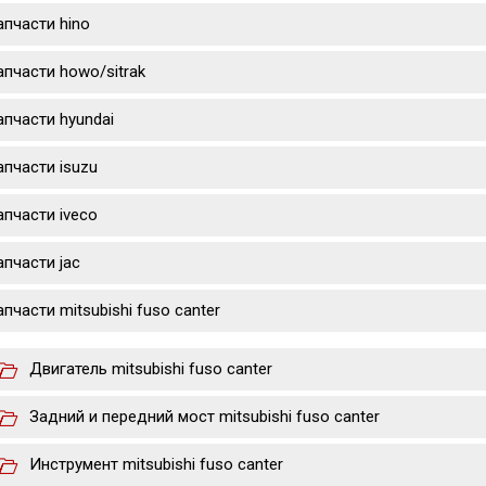
апчасти hino
апчасти howo/sitrak
апчасти hyundai
апчасти isuzu
апчасти iveco
апчасти jac
апчасти mitsubishi fuso canter
Двигатель mitsubishi fuso canter
Задний и передний мост mitsubishi fuso canter
Инструмент mitsubishi fuso canter