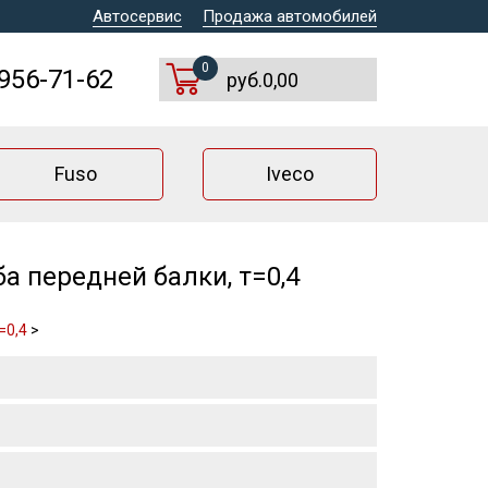
Автосервис
Продажа автомобилей
0
 956-71-62
руб.0,00
Fuso
Iveco
 передней балки, т=0,4
=0,4
>