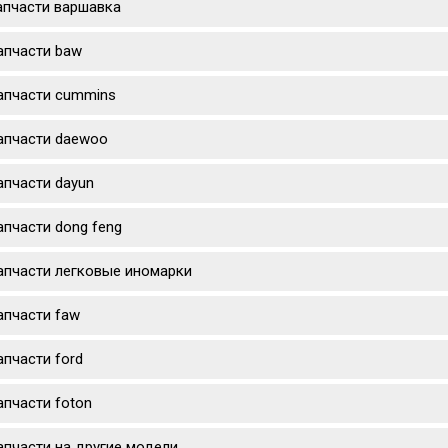
апчасти варшавка
апчасти baw
апчасти cummins
апчасти daewoo
апчасти dayun
апчасти dong feng
апчасти легковые иномарки
апчасти faw
апчасти ford
апчасти foton
апчасти на другие модели