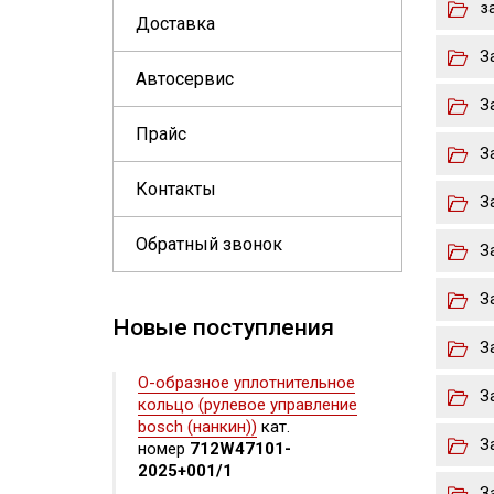
з
Доставка
З
Автосервис
З
Прайс
З
Контакты
З
Обратный звонок
З
З
Новые поступления
З
О-образное уплотнительное
З
кольцо (рулевое управление
bosch (нанкин))
кат.
З
номер
712W47101-
2025+001/1
З