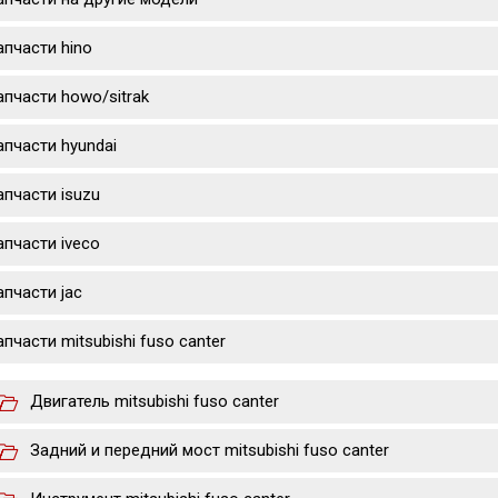
апчасти hino
апчасти howo/sitrak
апчасти hyundai
апчасти isuzu
апчасти iveco
апчасти jac
апчасти mitsubishi fuso canter
Двигатель mitsubishi fuso canter
Задний и передний мост mitsubishi fuso canter