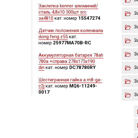
Заклепка kenner алюминий/
сталь 4,8х10 500шт src
З
за4810
кат. номер
15547274
З
Датчик положения коленвала
dong feng z55
кат.
З
номер
25977MA70B-RC
З
Аккумуляторная батарея 78ah
780a +справа 278x175x190
din
кат. номер
DC78780RY
З
Шестигранная гайка а m8-ga-
З
c2j
кат. номер
MQ6-11249-
0017
З