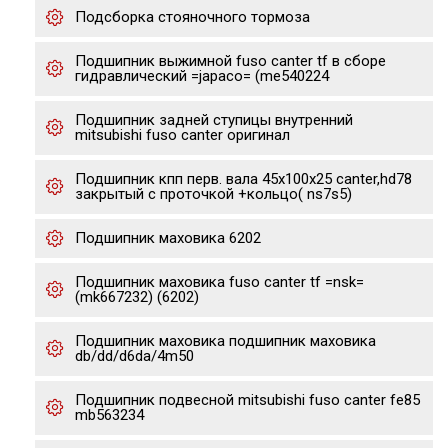
Подсборка стояночного тормоза
Подшипник выжимной fuso canter tf в сборе
гидравлический =japaco= (me540224
Подшипник задней ступицы внутренний
mitsubishi fuso canter оригинал
Подшипник кпп перв. вала 45x100x25 canter,hd78
закрытый с проточкой +кольцо( ns7s5)
Подшипник маховика 6202
Подшипник маховика fuso canter tf =nsk=
(mk667232) (6202)
Подшипник маховика подшипник маховика
db/dd/d6da/4m50
Подшипник подвесной mitsubishi fuso canter fe85
mb563234