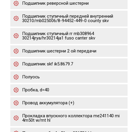
Подшипник реверсной шестерни
Подшипник ступичный передней внутренний
30210/mb025006/8-94452-449-0 county skv
Подшипник ступичный rr mb308964
30214jrya/hr30214ja1 fuso canter skv
Подшипник шестерни 2 ой передачи
Подшипник skf ik5.8679.7
Полуось
Пробка, d=40
Провод аккумулятора (+)
Прокладка впускного коллектора me241140 mi
4m50t w/mt hl