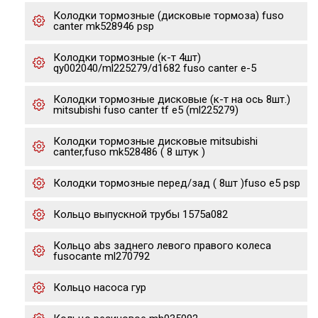
Колодки тормозные (дисковые тормоза) fuso
canter mk528946 psp
Колодки тормозные (к-т 4шт)
qy002040/ml225279/d1682 fuso canter e-5
Колодки тормозные дисковые (к-т на ось 8шт.)
mitsubishi fuso canter tf e5 (ml225279)
Колодки тормозные дисковые mitsubishi
canter,fuso mk528486 ( 8 штук )
Колодки тормозные перед/зад ( 8шт )fuso е5 psp
Кольцо выпускной трубы 1575a082
Кольцо abs заднего левого правого колеса
fusocante ml270792
Кольцо насоса гур