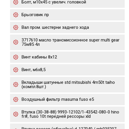
Болт, м10x45 с увелич. головкой
Брызговик пр
Вал пром. шестерни заднего хода
3717610 масло трансмиссионное super multi gear
75w85 4л
Винт кабины 8х12
Винт, м6х8,5
Вкладыши шатунные std mitsubishi 4m50t taiho
(компл.8шт.)
Воздушный фильтр masuma fuso e5
Втулка (30-38-88) 9993-12102/1-43542-080-0 hino
fr#, fuso 10t передней рессоры xld