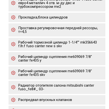
евро4 металлич 4 отв. м-ду двс и
турбокомпрессором me2
Прокладка,блока цилиндров
Проставка регулировочная передней рессоры,
т=4,5
Рабочий тормозной цилиндр 1-1/4"" mk356643
f.lh.f fuso canter new s skv
Рабочий цилиндр сцепления me609069 7/8"
canter fe435 y
Рабочий цилиндр сцепления me609069 7/8"
canter fe435 skv
Радиатор отопителя салона mitsubishi canter
fuso_fe8#_ 03-
Распредвал впускных клапанов