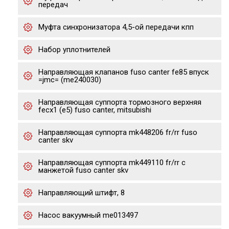
передач
Муфта синхронизатора 4,5-ой передачи кпп
Набор уплотнителей
Направляющая клапанов fuso canter fe85 впуск
=jmc= (me240030)
Направляющая суппорта тормозного верхняя
fecx1 (е5) fuso canter, mitsubishi
Направляющая суппорта mk448206 fr/rr fuso
canter skv
Направляющая суппорта mk449110 fr/rr с
манжетой fuso canter skv
Направляющий штифт, 8
Насос вакуумный me013497