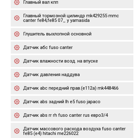
Главный вал кпп
Главный тормозной цилиндр mk429255 mmc
canter fe84,fe85 07_ y yamasida
Глушитель выхлопной основной
Датчик абс fuso canter
Датчик влажности возд. на впуске
Датчик давления наддува
Датчик abc передний прав.(e112a) mk448466
Датчик abs задний lh e5 fuso japaco
Датчик abs rr rh fuso canter rus евро3/4
Датчик массового расхода воздуха fuso canter
fe85 (e4) hitachi me226022