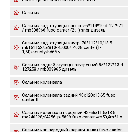
Сальник
Сальник зад. ступицы внешн. 56*114*10 d-127971
/ mb308966 fuso canter (2t_) snbr дизель
Сальник зад. ступицы внутр. 70*112*10/18.5
mb161152/52810-45000/f4028 canter(1-
1,5t)/county/hd65 y
Сальник задней ступицы внутренний 85*127*13 d-
127258 / mb308965 дизель
Сальник коленвала
Сальник коленвала задний 90x120x13.65 fuso
canter tf
Сальник коленвала передний 42x66x11.5x18.5
me240328/f4256 lp-5899 fuso canter 4m50,4m51 y
Сальник кпп передний (первич. вала) fuso canter