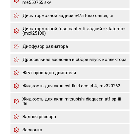
me550755 skv
Диск тормозной задний е4/5 fuso canter, cr
Диск тормозной fuso canter tf задний =kitatomo=
(mx925100)
Диффузор радиатора
Дроссельная заслонка в сборе впуск коллектора
Жгут проводов двигателя
Жидкость для акпп cvt fluid eco j4 4l, mz320262
Жидкость для акпп mitsubishi diaqueen atf sp-iii
4л
Задняя рессора
Заслонка