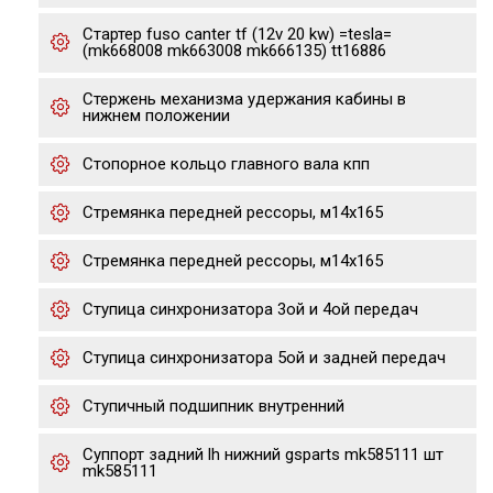
Стартер fuso canter tf (12v 20 kw) =tesla=
(mk668008 mk663008 mk666135) tt16886
Стержень механизма удержания кабины в
нижнем положении
Стопорное кольцо главного вала кпп
Стремянка передней рессоры, м14x165
Стремянка передней рессоры, м14x165
Ступица синхронизатора 3ой и 4ой передач
Ступица синхронизатора 5ой и задней передач
Ступичный подшипник внутренний
Суппорт задний lh нижний gsparts mk585111 шт
mk585111