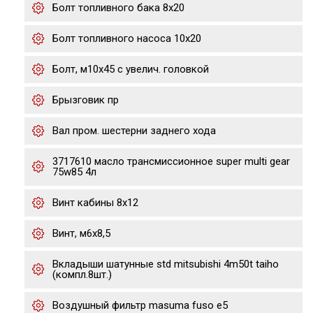
Болт топливного бака 8х20
Болт топливного насоса 10х20
Болт, м10x45 с увелич. головкой
Брызговик пр
Вал пром. шестерни заднего хода
3717610 масло трансмиссионное super multi gear
75w85 4л
Винт кабины 8х12
Винт, м6х8,5
Вкладыши шатунные std mitsubishi 4m50t taiho
(компл.8шт.)
Воздушный фильтр masuma fuso e5