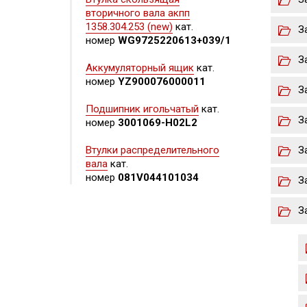
вторичного вала акпп
1358.304.253 (new)
кат.
З
номер
WG9725220613+039/1
З
Аккумуляторный ящик
кат.
номер
YZ900076000011
З
Подшипник игольчатый
кат.
З
номер
3001069-H02L2
Втулки распределительного
З
вала
кат.
номер
081V044101034
З
З