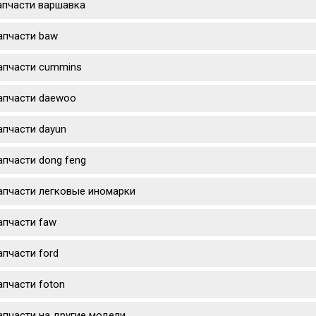
апчасти варшавка
апчасти baw
апчасти cummins
апчасти daewoo
апчасти dayun
апчасти dong feng
апчасти легковые иномарки
апчасти faw
апчасти ford
апчасти foton
апчасти на другие модели