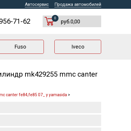
Автосервис
Продажа автомобилей
0
 956-71-62
руб.0,00
Fuso
Iveco
илиндр mk429255 mmc canter
 canter fe84,fe85 07_ y yamasida
>