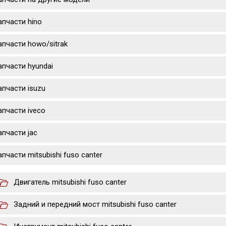
апчасти hino
апчасти howo/sitrak
апчасти hyundai
апчасти isuzu
апчасти iveco
апчасти jac
апчасти mitsubishi fuso canter
Двигатель mitsubishi fuso canter
Задний и передний мост mitsubishi fuso canter