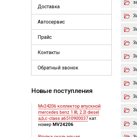
з
Доставка
З
Автосервис
З
Прайс
З
Контакты
З
Обратный звонок
З
З
Новые поступления
З
Mv24206 коллектор впускной
З
mercedes benz 1.8l, 2.2l diesel
a,b,c-class a6510900037
кат.
З
номер
MV24206
Втулка скользящая
З