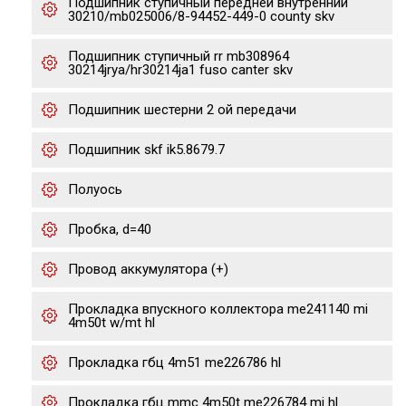
Подшипник ступичный передней внутренний
30210/mb025006/8-94452-449-0 county skv
Подшипник ступичный rr mb308964
30214jrya/hr30214ja1 fuso canter skv
Подшипник шестерни 2 ой передачи
Подшипник skf ik5.8679.7
Полуось
Пробка, d=40
Провод аккумулятора (+)
Прокладка впускного коллектора me241140 mi
4m50t w/mt hl
Прокладка гбц 4m51 me226786 hl
Прокладка гбц mmc 4m50t me226784 mi hl