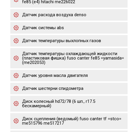
fe85 (e4) hitachi me226022
Датчик расхода воздуха denso
Датчик системы abs
Датчик температуры выхлопных газов
Датчик температуры охлаждающей жидкости
(пластиковая фишка) fuso canter fe85 =yamasida=
(me202053)
Датчик уровня масла двигателя
Датчик шестерни спидометра
Диск колесный hd72/78 (6 шп., r17.5
бескамерный)
Диск сцепления (ведомый) fuso canter tf =stco=
me515796 me517217