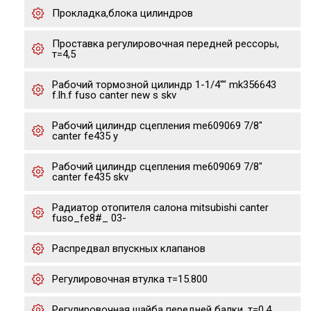
Прокладка,блока цилиндров
Проставка регулировочная передней рессоры,
т=4,5
Рабочий тормозной цилиндр 1-1/4"" mk356643
f.lh.f fuso canter new s skv
Рабочий цилиндр сцепления me609069 7/8"
canter fe435 y
Рабочий цилиндр сцепления me609069 7/8"
canter fe435 skv
Радиатор отопителя салона mitsubishi canter
fuso_fe8#_ 03-
Распредвал впускных клапанов
Регулировочная втулка т=15.800
Регулировочная шайба передней балки, т=0,4