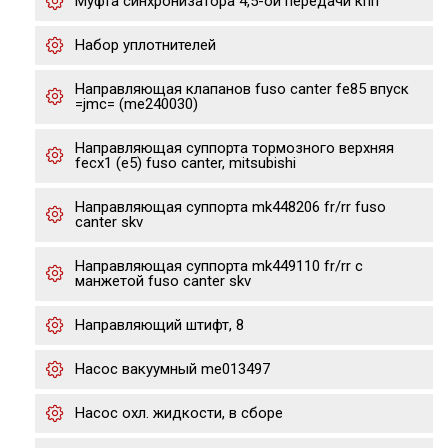
Муфта синхронизатора 4,5-ой передачи кпп
Набор уплотнителей
Направляющая клапанов fuso canter fe85 впуск
=jmc= (me240030)
Направляющая суппорта тормозного верхняя
fecx1 (е5) fuso canter, mitsubishi
Направляющая суппорта mk448206 fr/rr fuso
canter skv
Направляющая суппорта mk449110 fr/rr с
манжетой fuso canter skv
Направляющий штифт, 8
Насос вакуумный me013497
Насос охл. жидкости, в сборе