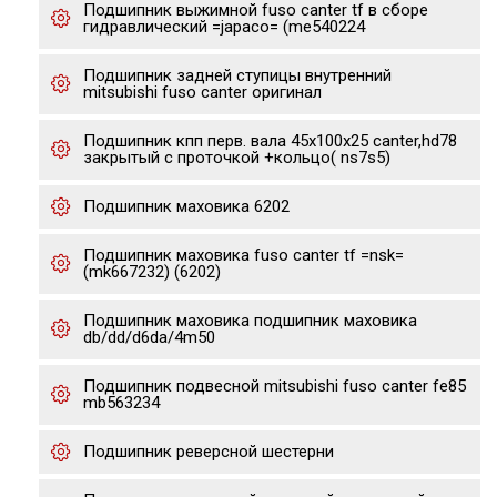
Подшипник выжимной fuso canter tf в сборе
гидравлический =japaco= (me540224
Подшипник задней ступицы внутренний
mitsubishi fuso canter оригинал
Подшипник кпп перв. вала 45x100x25 canter,hd78
закрытый с проточкой +кольцо( ns7s5)
Подшипник маховика 6202
Подшипник маховика fuso canter tf =nsk=
(mk667232) (6202)
Подшипник маховика подшипник маховика
db/dd/d6da/4m50
Подшипник подвесной mitsubishi fuso canter fe85
mb563234
Подшипник реверсной шестерни