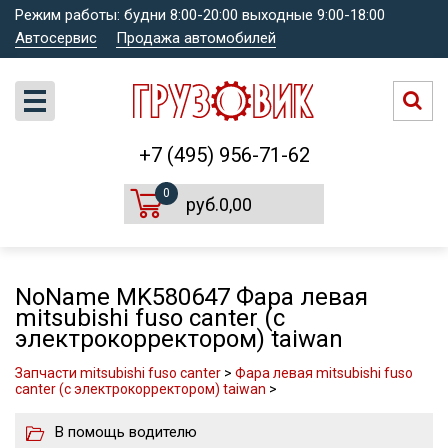
Режим работы: будни 8:00-20:00 выходные 9:00-18:00
Автосервис
Продажа автомобилей
+7 (495) 956-71-62
0
руб.0,00
NoName MK580647 Фара левая
mitsubishi fuso canter (с
электрокорректором) taiwan
Запчасти mitsubishi fuso canter
>
Фара левая mitsubishi fuso
canter (с электрокорректором) taiwan
>
В помощь водителю