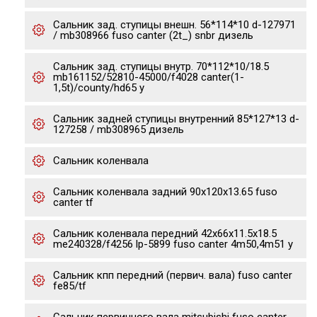
Сальник зад. ступицы внешн. 56*114*10 d-127971
/ mb308966 fuso canter (2t_) snbr дизель
Сальник зад. ступицы внутр. 70*112*10/18.5
mb161152/52810-45000/f4028 canter(1-
1,5t)/county/hd65 y
Сальник задней ступицы внутренний 85*127*13 d-
127258 / mb308965 дизель
Сальник коленвала
Сальник коленвала задний 90x120x13.65 fuso
canter tf
Сальник коленвала передний 42x66x11.5x18.5
me240328/f4256 lp-5899 fuso canter 4m50,4m51 y
Сальник кпп передний (первич. вала) fuso canter
fe85/tf