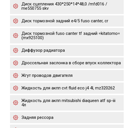
Диск сцепления 430*250*14*48,0 /mfd016 /
me550755 skv
Диск тормозной задний е4/5 fuso canter, cr
Диск тормозной fuso canter tf задний =kitatomo=
(mx925100)
Диффузор радиатора
Дроссельная заслонка в сборе впуск коллектора
Жгут проводов двигателя
Жидкость для акпп cvt fluid eco j4 4l, mz320262
Жидкость для акпп mitsubishi diaqueen atf sp-iii
4л
Задняя рессора