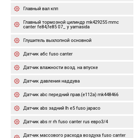
Главный вал кпп
Главный тормозной цилиндр mk429255 mmc
canter fe84,fe85 07_ y yamasida
Глушитель выхлопной основной
Датчик абс fuso canter
Датчик влажности возд. на впуске
Датчик давления наддува
Датчик abc передний прав.(e112a) mk448466
Датчик abs задний lh e5 fuso japaco
Датчик abs rr rh fuso canter rus евро3/4
Датчик массового расхода воздуха fuso canter