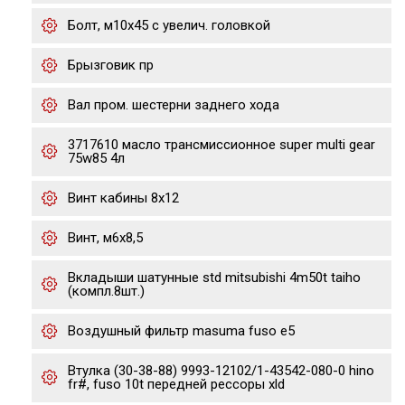
Болт, м10x45 с увелич. головкой
Брызговик пр
Вал пром. шестерни заднего хода
3717610 масло трансмиссионное super multi gear
75w85 4л
Винт кабины 8х12
Винт, м6х8,5
Вкладыши шатунные std mitsubishi 4m50t taiho
(компл.8шт.)
Воздушный фильтр masuma fuso e5
Втулка (30-38-88) 9993-12102/1-43542-080-0 hino
fr#, fuso 10t передней рессоры xld