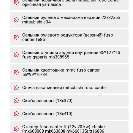
Сальник первичного вала mitsubishi fuso canter
оригинал yamasida
Сальник рулевого механизма верхний 22х32х56
mitsubishi e34
Сальник рулевого редуктора (верхний) fuso
canter fe85
Сальник ступицы задней внутренний 85*127*13
fuso gsparts mb308965
Сальник хвостовика mmc fuso canter
56*99*10/34
Свеча накаливания mitsubishi fuso canter
Скоба рессоры (18x370)
Скоба рессоры (18x410)
Стартер fuso canter tf (12v 20 kw) =tesla=
(mk668008 mk663008 mk666135) tt16886