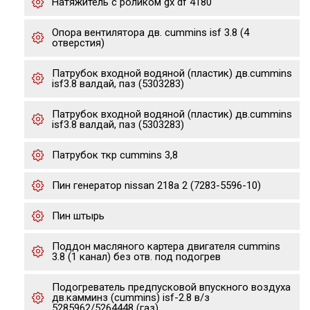
Натяжитель с роликом gx df 4180
Опора вентилятора дв. cummins isf 3.8 (4
отверстия)
Патрубок входной водяной (пластик) дв.cummins
isf3.8 валдай, паз (5303283)
Патрубок входной водяной (пластик) дв.cummins
isf3.8 валдай, паз (5303283)
Патрубок ткр cummins 3,8
Пин генератор nissan 218а 2 (7283-5596-10)
Пин штырь
Поддон масляного картера двигателя cummins
3.8 (1 канал) без отв. под подогрев
Подогреватель предпусковой впускного воздуха
дв.камминз (cummins) isf-2.8 в/з
5285962/5264448 (газ)