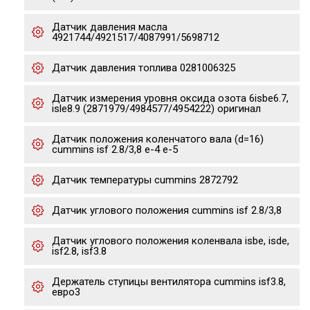
Датчик давления масла
4921744/4921517/4087991/5698712
Датчик давления топлива 0281006325
Датчик измерения уровня оксида озота 6isbe6.7,
isle8.9 (2871979/4984577/4954222) оригинал
Датчик положения коленчатого вала (d=16)
cummins isf 2.8/3,8 е-4 е-5
Датчик температуры cummins 2872792
Датчик углового положения cummins isf 2.8/3,8
Датчик углового положения коленвала isbe, isde,
isf2.8, isf3.8
Держатель ступицы вентилятора cummins isf3.8,
евро3