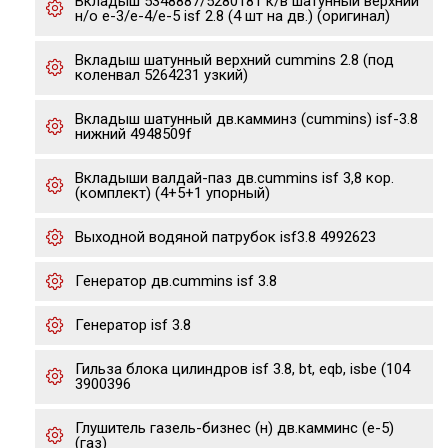
Вкладыш 5348887/5280181 к/в шатунный верхний
н/о е-3/е-4/е-5 isf 2.8 (4 шт на дв.) (оригинал)
Вкладыш шатунный верхний cummins 2.8 (под
коленвал 5264231 узкий)
Вкладыш шатунный дв.камминз (cummins) isf-3.8
нижний 4948509f
Вкладыши валдай-паз дв.cummins isf 3,8 кор.
(комплект) (4+5+1 упорный)
Выходной водяной патрубок isf3.8 4992623
Генератор дв.cummins isf 3.8
Генератор isf 3.8
Гильза блока цилиндров isf 3.8, bt, eqb, isbe (104
3900396
Глушитель газель-бизнес (н) дв.камминс (е-5)
(газ)