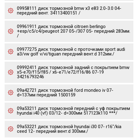
09958111 диск тормозной bmw x3 e83 2.0-3.0 04-
передний вент. 34113400151 /
09961911 диск тормозной citroen berlingo
+esp/c5/c4/peugeot 207 05-/307 05- передний 283мм.
/
09977275 диск тормозной c проточками sport audi
a3/vw golf v/vi/tiguan передний вент.d 312мм./
09992411 диск тормозной задний с покрытием bmw
x5-e70/f15/f85 / x6-e71/e72/f16/86 07-19
34216793246
09a42721 диск тормозной ford mondeo iv 07-
d=137мм передний 1500159
09a53211 диск тормозной передний с уф покрытием
hyundai i40 (vf) 03/12- d=300мм 517123k110 ***/
09a53221 диск тормозной hyundai i30 07- r16"/kia
ceed 12- передний вент.d 300мм./