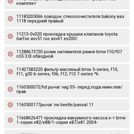
комплект
11185205066 поводок стеклоочистителя bakony ваз
1118 передний правый
11213-0v020 прокладка крышки клапанов toyota
6arfse asv51 rus asv61 es200/
11288673720 ролик натяжителя ремня bmw f10/f07
n55 3.0l обводной
11427583220 фильтр масляный bmw 5-series, f10,
f11, g30 6-series, f06, f12, f13 7-series *k
1160500072/hd рычаг vag 05- перед.подв.нижн.лев/
прав.
1160500177рычаг vw beetle/passat 11
11668626471 прокладка вакуумного насоса к-т bmw
1-серия e82/e88/1-серия e87/e81 2004-