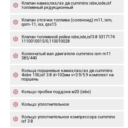
Клапан камаз,паз,газ дв.cummins isbe,isde,isf
топливный редукционный
Клапан отсечки топлива (соленоид) m11, ism,
qsm-11, isx, qsx15
Клапан топливной рейки isbe,isle,isf3.8 5317174
1110010015/0,110010028
Коленчатый вал двигателя cummins ism m11
385/440
Кольца поршневые камаз,паз,газ дв.cummins
4isbe 150,isf 3.8 d=102мм v=3.9/5.9 комплект на
поршень
Кольцо пробки поддона м20 (isbe)
Кольцо уплотнительное
Кольцо уплотнительное компрессора cummins
isf 3.8