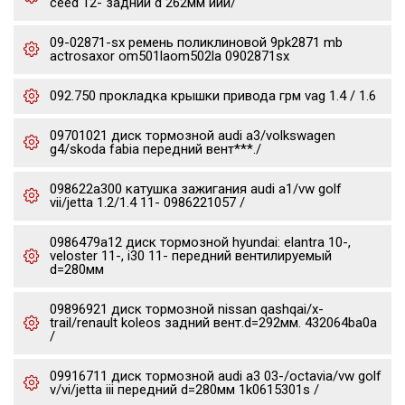
ceed 12- задний d 262мм иии/
09-02871-sx ремень поликлиновой 9pk2871 mb
actrosaxor om501laom502la 0902871sx
092.750 прокладка крышки привода грм vag 1.4 / 1.6
09701021 диск тормозной audi a3/volkswagen
g4/skoda fabia передний вент***./
098622a300 катушка зажигания audi a1/vw golf
vii/jetta 1.2/1.4 11- 0986221057 /
0986479a12 диск тормозной hyundai: elantra 10-,
veloster 11-, i30 11- передний вентилируемый
d=280мм
09896921 диск тормозной nissan qashqai/x-
trail/renault koleos задний вент.d=292мм. 432064ba0a
/
09916711 диск тормозной audi a3 03-/octavia/vw golf
v/vi/jetta iii передний d=280мм 1k0615301s /