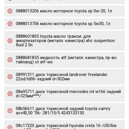
0888013206 масло моторное toyota sp 0w-20, 1л
0888013706 масло моторное toyota sp 5w30, 1л
0888601805 toyota масло трансм. для
амортизаторов (металл. канистра) ahc suspention
fluid 2.5л
0888681855 жидкость atf (металл. канистра, пр-во
тайланд) ot atf-ws
08991311 диск тормозной landrover freelander
22sd/td06-задний d=302мм
08a95711 диск тормозной mercedes ml w166 задний
d=325мм***/
08b56611 диск тормозной задний toyota camry
acv40,50 "06- 281/10/5 4243133130
08c17220 диск тормозной hyundai creta 16-/i30/kia