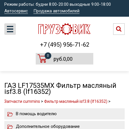
Режим работы: будни 8:00-20:00 выходные 9:00-18:00
Автосервис
Продажа автомобилей
+7 (495) 956-71-62
0
руб.0,00
ГАЗ LF17535MX Фильтр масляный
isf3.8 (lf16352)
Запчасти cummins
>
Фильтр масляный isf3.8 (lf16352)
>
В помощь водителю
Дополнительное оборудование