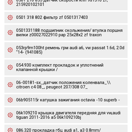
0501 210 855 датчик скорости кпп 9s1310 zf,
215920102101
0501 318 802 фильтр zf 0501317403
0501331188 подшипник скольжения/ втулка поршня
вилки z00027022910 pap 25x28x2 zf traxon
053rp9m100ht ремень грм audi a6, vw passat 1.6d, 2.0d
"14- (941085)
054.930 комплект прокладок и уплотнений
клапанной крышки /
06-00181-sx_датчик положения коленвала_\\
citroen c4 08_, peugeot 207/308 07_
06b905115r катушка зажигания octavia -10 superb -
06k109210 крышка двигателя передняя для vw,audi
tiguan 2011-2016 a5 06k109210bj
086.320 прокладка гбц audi a1, a3 0.8mm/