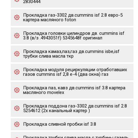
2830444
Прокладка газ-3302 дв.cummins isf 2.8 евро-5
картера масляного foton
Прокладка головки цилиндров дв. cummins isf
3.8 (в/з .4943051f) 5345648f оригинал
Прокладка камаз,паз,газ дв.cummins isbe,isf
трубки слива масла ткр
Прокладка модуля рециркуляции отработавших
газов cummins isf 2,8 е-4 (два окна) газ
Прокладка паз, кавз дв.cummins isf 3.8 картера
масляного movelex
Прокладка поддона газ-3302 дв.cummins isf 2.8
5254612 (2х канальный картер )
Прокладка сливной пробки isf 3.8
Прокладка трубки слива масла с турбины газель