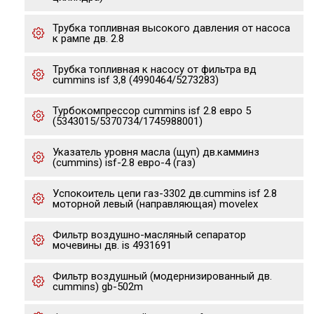
Трубка топливная высокого давления от насоса
к рампе дв. 2.8
Трубка топливная к насосу от фильтра вд
cummins isf 3,8 (4990464/5273283)
Турбокомпрессор cummins isf 2.8 евро 5
(5343015/5370734/1745988001)
Указатель уровня масла (щуп) дв.камминз
(cummins) isf-2.8 евро-4 (газ)
Успокоитель цепи газ-3302 дв.cummins isf 2.8
моторной левый (направляющая) movelex
Фильтр воздушно-масляный сепаратор
мочевины дв. is 4931691
Фильтр воздушный (модернизированный дв.
cummins) gb-502m