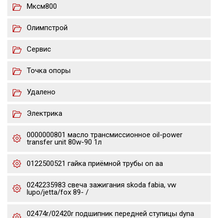
Мксм800
Олимпстрой
Сервис
Точка опоры
Удалено
Электрика
0000000801 масло трансмиссионное oil-power
transfer unit 80w-90 1л
0122500521 гайка приёмной трубы on aa
0242235983 свеча зажигания skoda fabia, vw
lupo/jetta/fox 89- /
02474r/02420r подшипник передней ступицы dyna