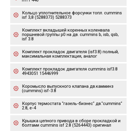
m11 440
Кольцо уплотнительное форсунки топл. cummins
isf 3,8 (5288373) 5288373
Комплект вкладышей коренных коленвала
поршневой группы р0 на дв. cummins b, isb, qsb,
isf 3.8
Комплект прокладок двигателя (isf3.8) полный,
максимальная комплектация, аналог
Комплект прокладок двигателя cummins isf3.8
4943051 15446999
Коромысло выпускного клапана дв.камминз
(cummins) isf-3.8
Корпус термостата "газель-бизнес" дв."cummins"
2.8, е-4
Крышка цепного привода в сборе прокладкой и
болтами cummins isf 2.8 (5264443) оригинал