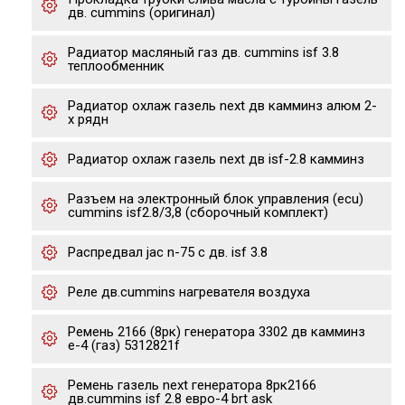
дв. cummins (оригинал)
Радиатор масляный газ дв. cummins isf 3.8
теплообменник
Радиатор охлаж газель next дв камминз алюм 2-
х рядн
Радиатор охлаж газель next дв isf-2.8 камминз
Разъем на электронный блок управления (ecu)
cummins isf2.8/3,8 (сборочный комплект)
Распредвал jac n-75 с дв. isf 3.8
Реле дв.cummins нагревателя воздуха
Ремень 2166 (8рк) генератора 3302 дв камминз
е-4 (газ) 5312821f
Ремень газель next генератора 8рк2166
дв.cummins isf 2.8 евро-4 brt ask