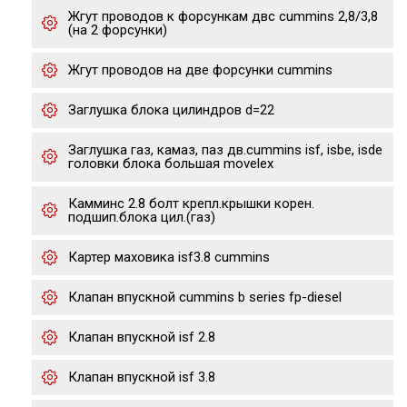
Жгут проводов к форсункам двс cummins 2,8/3,8
(на 2 форсунки)
Жгут проводов на две форсунки cummins
Заглушка блока цилиндров d=22
Заглушка газ, камаз, паз дв.cummins isf, isbe, isde
головки блока большая movelex
Камминс 2.8 болт крепл.крышки корен.
подшип.блока цил.(газ)
Картер маховика isf3.8 cummins
Клапан впускной cummins b series fp-diesel
Клапан впускной isf 2.8
Клапан впускной isf 3.8