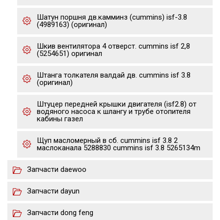
Шатун поршня дв.камминз (cummins) isf-3.8
(4989163) (оригинал)
Шкив вентилятора 4 отверст. cummins isf 2,8
(5254651) оригинал
Штанга толкателя валдай дв. cummins isf 3.8
(оригинал)
Штуцер передней крышки двигателя (isf2.8) от
водяного насоса к шлангу и трубе отопителя
кабины газел
Щуп масломерный в сб. cummins isf 3.8 2
маслоканала 5288830 cummins isf 3.8 5265134m
Запчасти daewoo
Запчасти dayun
Запчасти dong feng