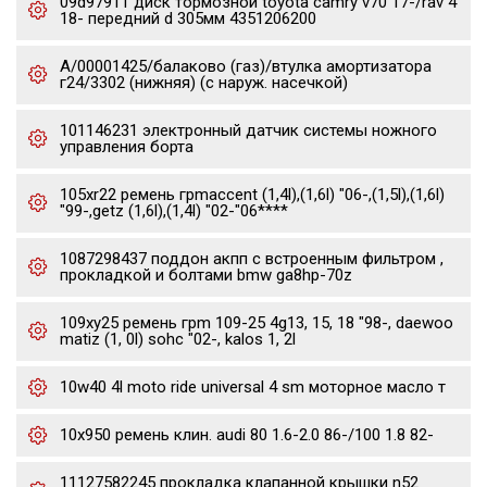
09d97911 диск тормозной toyota camry v70 17-/rav 4
18- передний d 305мм 4351206200
А/00001425/балаково (газ)/втулка амортизатора
г24/3302 (нижняя) (с наруж. насечкой)
101146231 электронный датчик системы ножного
управления борта
105xr22 ремень грmaccent (1,4l),(1,6l) "06-,(1,5l),(1,6l)
"99-,getz (1,6l),(1,4l) "02-"06****
1087298437 поддон акпп с встроенным фильтром ,
прокладкой и болтами bmw ga8hp-70z
109xy25 ремень грm 109-25 4g13, 15, 18 "98-, daewoo
matiz (1, 0l) sohc "02-, kalos 1, 2l
10w40 4l moto ride universal 4 sm моторное масло т
10x950 ремень клин. audi 80 1.6-2.0 86-/100 1.8 82-
11127582245 прокладка клапанной крышки n52