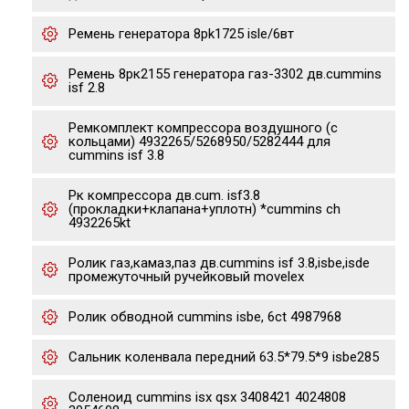
Ремень генератора 8pk1725 isle/6вт
Ремень 8рк2155 генератора газ-3302 дв.cummins
isf 2.8
Ремкомплект компрессора воздушного (с
кольцами) 4932265/5268950/5282444 для
cummins isf 3.8
Рк компрессора дв.cum. isf3.8
(прокладки+клапана+уплотн) *cummins ch
4932265kt
Ролик газ,камаз,паз дв.cummins isf 3.8,isbe,isde
промежуточный ручейковый movelex
Ролик обводной cummins isbe, 6ct 4987968
Сальник коленвала передний 63.5*79.5*9 isbe285
Соленоид cummins isx qsx 3408421 4024808