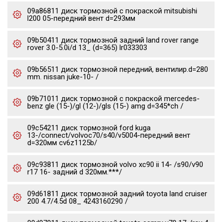
09a86811 диск тормозной с покраской mitsubishi
l200 05-передний вент d=293мм
09b50411 диск тормозной задний land rover range
rover 3.0-5.0i/d 13_ (d=365) lr033303
09b56511 диск тормозной передний, вентилир.d=280
mm. nissan juke-10- /
09b71011 диск тормозной с покраской mercedes-
benz gle (15-)/gl (12-)/gls (15-) amg d=345*ch /
09c54211 диск тормозной ford kuga
13-/connect/volvoc70/s40/v5004-передний вент
d=320мм cv6z1125b/
09c93811 диск тормозной volvo xc90 ii 14- /s90/v90
r17 16- задний d 320мм.***/
09d61811 диск тормозной задний toyota land cruiser
200 4.7/4.5d 08_ 4243160290 /