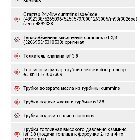
3054608
Стартер 24v4kw cummins isbe/isde
(4892338/5265096/5259579/0001263005/m93r3026se)
iveco 4892338
Теплообменник маслянный cummins isf 2,8
(5266955/5318533) оригинал
Толкатель клапана isf 3.8
Топливный фильтр грубой очистки dong feng gx
е5 sh11171007369
Трубка возврата масла из турбины cummins
Трубка подачи масла к турбине isf2.8
Трубка подачи топлива cummins
Трубка топливная высокого давления камминс
isf 3,8 (подача топлива к форсунке 2-го и 4-го
цилиндра)