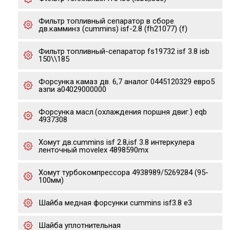
Фильтр топливный сепаратор в сборе
дв.камминз (cummins) isf-2.8 (fh21077) (f)
Фильтр топливный-сепаратор fs19732 isf 3.8 isb
150\\185
Форсунка камаз дв. 6,7 аналог 0445120329 евро5
азпи a04029000000
Форсунка масл.(охлаждения поршня двиг.) eqb
4937308
Хомут дв.cummins isf 2.8,isf 3.8 интеркулера
ленточный movelex 4898590mx
Хомут турбокомпрессора 4938989/5269284 (95-
100мм)
Шайба медная форсунки cummins isf3.8 e3
Шайба уплотнительная