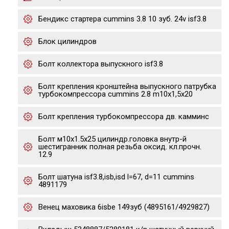
Бендикс стартера cummins 3.8 10 зуб. 24v isf3.8
Блок цилиндров
Болт коллектора выпускного isf3.8
Болт крепления кронштейна выпускного патрубка
турбокомпрессора cummins 2.8 m10х1,5х20
Болт крепления турбокомпрессора дв. камминс
Болт м10х1.5х25 цилиндр.головка внутр-й
шестигранник полная резьба оксид. кл.прочн.
12.9
Болт шатуна isf3.8,isb,isd l=67, d=11 cummins
4891179
Венец маховика 6isbe 149зуб (4895161/4929827)