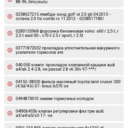
88-96 ,hino,isuzu
0258027215 лямбда-зонд golf vii 2.0 gti 04.2013 -
octavia 2.0 fsi combi rs 11.2012 - 0258017180/
0280155968 форсунка бензиновая volvo: s60 r 2,5 t, r
2,5 t awd 00-, v70 ii 2.5 r sport, r 2.5t
03771872032 прокладка уплотнительная вакуумного
усилителя тормозов ате
040.050 компл. прокладок клапанной крышки audi
a4/a6 2.4-2.8, vw passat 2.8 v6 30v 97-***/
04152-38020 фильтр масляный toyota land cruiser 200
(4.5d/4.6) 07- lexus lx570 oe
0494875010 зажим тормозных колодок
04l906455b клапан регулировки фаз грм audi:
a3/a4/a5/s5 17- oe