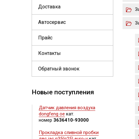
Доставка
З
Автосервис
З
Прайс
Контакты
Обратный звонок
Новые поступления
Датчик давления воздуха
dongfeng oe
кат.
номер
3636410-93000
Прокладка сливной пробки
двс jac n35(n25) euro-v
кат.