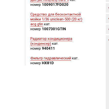
номер
1009017FD020
Средство для бесконтактной
мойки 1/36 uniclean-500 (20 кг)
acg gtin
кат.
номер
1007301GTIN
Радиатор кондиционера
(конденсер)
кат.
номер
940411
Фильтр гидравлический
кат.
номер
HX81D