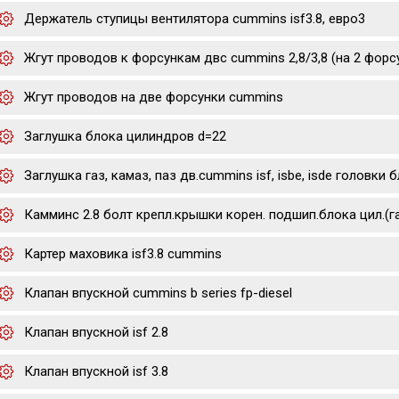
Держатель ступицы вентилятора cummins isf3.8, евро3
Жгут проводов к форсункам двс cummins 2,8/3,8 (на 2 форс
Жгут проводов на две форсунки cummins
Заглушка блока цилиндров d=22
Заглушка газ, камаз, паз дв.cummins isf, isbe, isde головки
Камминс 2.8 болт крепл.крышки корен. подшип.блока цил.(г
Картер маховика isf3.8 cummins
Клапан впускной cummins b series fp-diesel
Клапан впускной isf 2.8
Клапан впускной isf 3.8