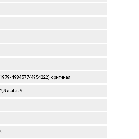
871979/4984577/4954222) оригинал
,8 е-4 е-5
8