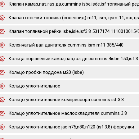
Клапан камаз,паз,газ дв.cummins isbe,isde,isf топливный р
Клапан отсечки топлива (соленоид) m11, ism, qsm-11, isx, q
Клапан топливной рейки isbe,isle,isf3.8 5317174 1110010015/
Коленчатый вал двигателя cummins ism m11 385/440
Кольца поршневые камаз,паз,газ дв.cummins 4isbe 150,isf 3
Кольцо пробки поддона м20 (isbe)
Кольцо уплотнительное
Кольцо уплотнительное компрессора cummins isf 3.8
Кольцо уплотнительное маслоохладителя cummins 3.8
Кольцо уплотнительное jac n75,n80,n120 (isf 3.8) форсунки