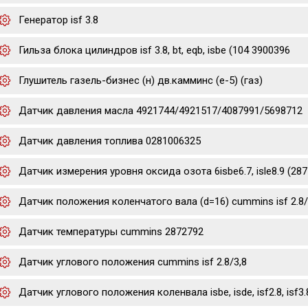
Генератор isf 3.8
Гильза блока цилиндров isf 3.8, bt, eqb, isbe (104 3900396
Глушитель газель-бизнес (н) дв.камминс (е-5) (газ)
Датчик давления масла 4921744/4921517/4087991/5698712
Датчик давления топлива 0281006325
Датчик измерения уровня оксида озота 6isbe6.7, isle8.9 (2
Датчик положения коленчатого вала (d=16) cummins isf 2.8/3
Датчик температуры cummins 2872792
Датчик углового положения cummins isf 2.8/3,8
Датчик углового положения коленвала isbe, isde, isf2.8, isf3.