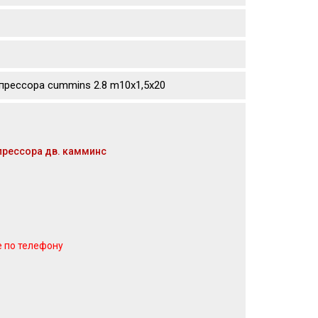
прессора cummins 2.8 m10х1,5х20
прессора дв. камминс
е по телефону