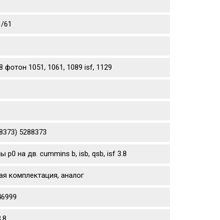
1/61
фотон 1051, 1061, 1089 isf, 1129
)
8373) 5288373
 на дв. cummins b, isb, qsb, isf 3.8
ая комплектация, аналог
46999
.8