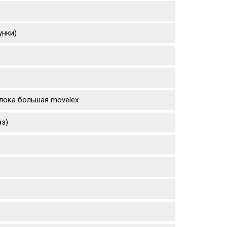
унки)
 блока большая movelex
аз)