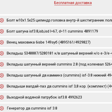
Бесплатная доставка
Болт м10х1.5х25 цилиндр.головка внутр-й шестигранник полн
Болт шатуна isf3.8,isb,isd l=67, d=11 cummins 4891179
Венец маховика 6isbe 149зуб (4895161/4929827)
Вкладыш 5348887/5280181 к/в шатунный верхний н/о е-3/е-4/е-
Вкладыш шатунный верхний cummins 2.8 (под коленвал 5264
Вкладыш шатунный дв.камминз (cummins) isf-3.8 нижний 49
Вкладыши валдай-паз дв.cummins isf 3,8 кор. (комплект) (
Выходной водяной патрубок isf3.8 4992623
Генератор дв.cummins isf 3.8