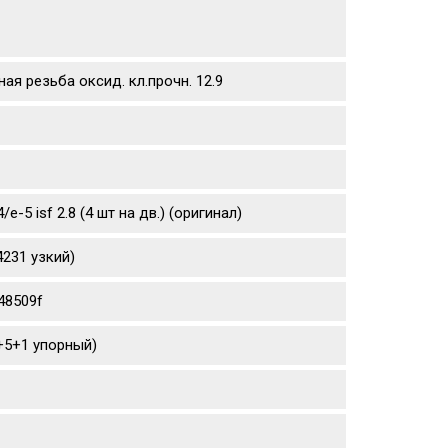
ая резьба оксид. кл.прочн. 12.9
5 isf 2.8 (4 шт на дв.) (оригинал)
231 узкий)
48509f
4+5+1 упорный)