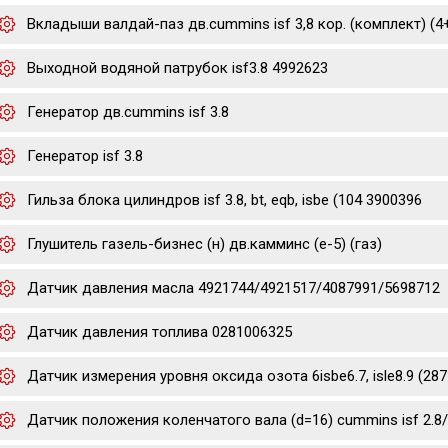
Вкладыши валдай-паз дв.cummins isf 3,8 кор. (комплект) (
Выходной водяной патрубок isf3.8 4992623
Генератор дв.cummins isf 3.8
Генератор isf 3.8
Гильза блока цилиндров isf 3.8, bt, eqb, isbe (104 3900396
Глушитель газель-бизнес (н) дв.камминс (е-5) (газ)
Датчик давления масла 4921744/4921517/4087991/5698712
Датчик давления топлива 0281006325
Датчик измерения уровня оксида озота 6isbe6.7, isle8.9 (2
Датчик положения коленчатого вала (d=16) cummins isf 2.8/3