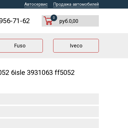
Автосервис
Продажа автомобилей
0
 956-71-62
руб.0,00
Fuso
Iveco
2 6isle 3931063 ff5052