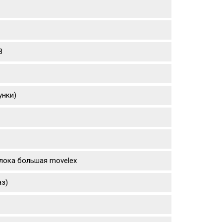
8
унки)
 блока большая movelex
аз)