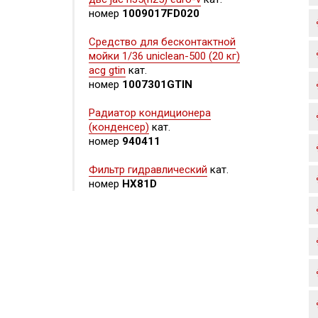
номер
1009017FD020
Средство для бесконтактной
мойки 1/36 uniclean-500 (20 кг)
acg gtin
кат.
номер
1007301GTIN
Радиатор кондиционера
(конденсер)
кат.
номер
940411
Фильтр гидравлический
кат.
номер
HX81D