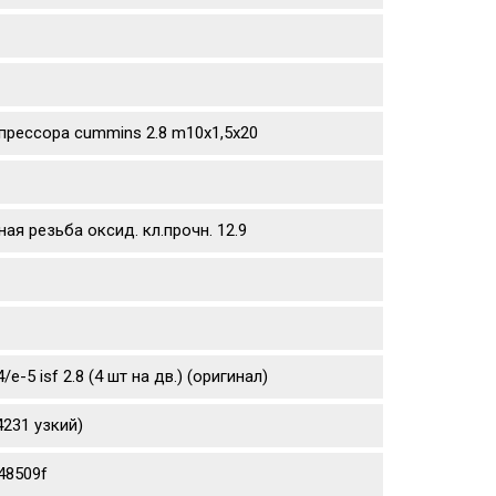
прессора cummins 2.8 m10х1,5х20
ая резьба оксид. кл.прочн. 12.9
5 isf 2.8 (4 шт на дв.) (оригинал)
231 узкий)
48509f