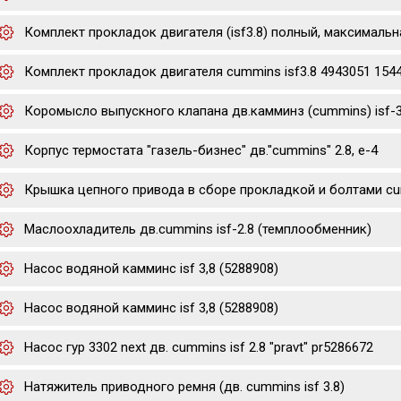
Комплект прокладок двигателя (isf3.8) полный, максимальн
Комплект прокладок двигателя cummins isf3.8 4943051 154
Коромысло выпускного клапана дв.камминз (cummins) isf-3
Корпус термостата "газель-бизнес" дв."cummins" 2.8, е-4
Крышка цепного привода в сборе прокладкой и болтами cumm
Маслоохладитель дв.cummins isf-2.8 (темплообменник)
Насос водяной камминс isf 3,8 (5288908)
Насос водяной камминс isf 3,8 (5288908)
Насос гур 3302 next дв. cummins isf 2.8 "pravt" pr5286672
Натяжитель приводного ремня (дв. cummins isf 3.8)