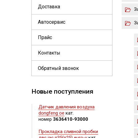
Доставка
З
Автосервис
З
Прайс
Контакты
Обратный звонок
Новые поступления
Датчик давления воздуха
dongfeng oe
кат.
номер
3636410-93000
Прокладка сливной пробки
двс jac n35(n25) euro-v
кат.