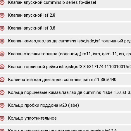
Клапан впускной cummins b series fp-diesel
Клапан впускной isf 2.8
Клапан впускной isf 3.8
Клапан камаз,паз,газ дв.cummins isbe,isde,isf топливный р
Клапан отсечки топлива (соленоид) m11, ism, qsm-11, isx, q
Клапан топливной рейки isbe,isle,isf3.8 5317174 1110010015/
Коленчатый вал двигателя cummins ism m11 385/440
Кольца поршневые камаз,паз,газ дв.cummins 4isbe 150,isf 3
Кольцо пробки поддона м20 (isbe)
Кольцо уплотнительное