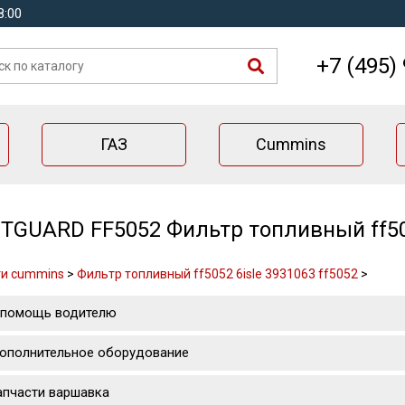
8:00
+7 (495)
ГАЗ
Cummins
TGUARD FF5052 Фильтр топливный ff505
ти cummins
>
Фильтр топливный ff5052 6isle 3931063 ff5052
>
 помощь водителю
ополнительное оборудование
апчасти варшавка