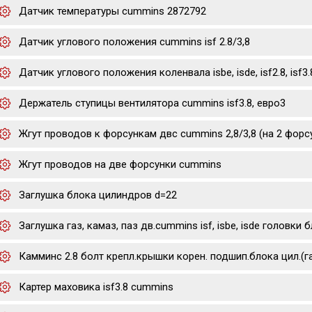
Датчик температуры cummins 2872792
Датчик углового положения cummins isf 2.8/3,8
Датчик углового положения коленвала isbe, isde, isf2.8, isf3.
Держатель ступицы вентилятора cummins isf3.8, евро3
Жгут проводов к форсункам двс cummins 2,8/3,8 (на 2 форс
Жгут проводов на две форсунки cummins
Заглушка блока цилиндров d=22
Заглушка газ, камаз, паз дв.cummins isf, isbe, isde головки
Камминс 2.8 болт крепл.крышки корен. подшип.блока цил.(г
Картер маховика isf3.8 cummins