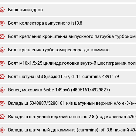
Блок цилиндров
Болт коллектора выпускного isf3.8
Болт крепления кронштейна выпускного патрубка турбоком
Болт крепления турбокомпрессора дв. камминс
Болт м10х1.5х25 цилиндр.головка внутр-й шестигранник полн
Болт шатуна isf3.8,isb,isd l=67, d=11 cummins 4891179
Венец маховика 6isbe 149зуб (4895161/4929827)
Вкладыш 5348887/5280181 к/в шатунный верхний н/о е-3/е-4/е-
Вкладыш шатунный верхний cummins 2.8 (под коленвал 5264
Вкладыш шатунный дв.камминз (cummins) isf-3.8 нижний 49