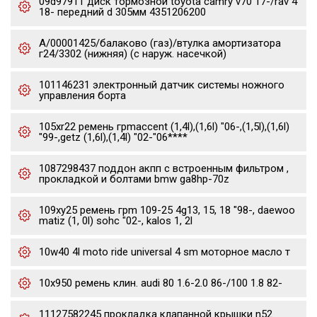
09d97911 диск тормозной toyota camry v70 17-/rav 4
18- передний d 305мм 4351206200
А/00001425/балаково (газ)/втулка амортизатора
г24/3302 (нижняя) (с наруж. насечкой)
101146231 электронный датчик системы ножного
управления борта
105xr22 ремень грmaccent (1,4l),(1,6l) "06-,(1,5l),(1,6l)
"99-,getz (1,6l),(1,4l) "02-"06****
1087298437 поддон акпп с встроенным фильтром ,
прокладкой и болтами bmw ga8hp-70z
109xy25 ремень грm 109-25 4g13, 15, 18 "98-, daewoo
matiz (1, 0l) sohc "02-, kalos 1, 2l
10w40 4l moto ride universal 4 sm моторное масло т
10x950 ремень клин. audi 80 1.6-2.0 86-/100 1.8 82-
11127582245 прокладка клапанной крышки n52