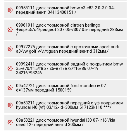
09958111 диск тормозной bmw x3 e83 2.0-3.0 04-
передний вент. 34113400151 /
09961911 диск тормозной citroen berlingo
+esp/c5/c4/peugeot 207 05-/307 05- передний 283мм.
/
09977275 диск тормозной c проточками sport audi
a3/vw golf v/vi/tiguan передний вент.d 312мм./
09992411 диск тормозной задний с покрытием bmw
x5-e70/f15/f85 / x6-e71/e72/f16/86 07-19
34216793246
09a42721 диск тормозной ford mondeo iv 07-
d=137мм передний 1500159
09a53211 диск тормозной передний с уф покрытием
hyundai i40 (vf) 03/12- d=300мм 517123k110 ***/
09a53221 диск тормозной hyundai i30 07- r16"/kia
ceed 12- передний вент.d 300мм./