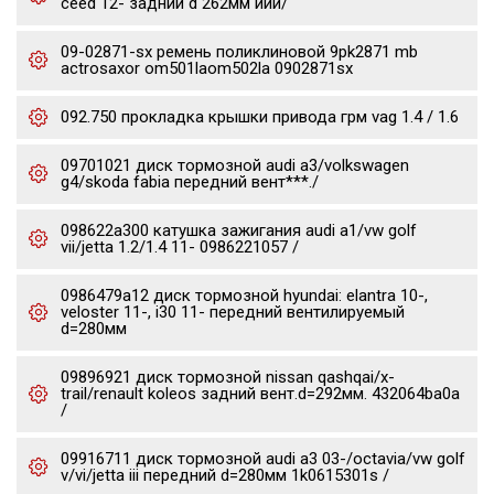
ceed 12- задний d 262мм иии/
09-02871-sx ремень поликлиновой 9pk2871 mb
actrosaxor om501laom502la 0902871sx
092.750 прокладка крышки привода грм vag 1.4 / 1.6
09701021 диск тормозной audi a3/volkswagen
g4/skoda fabia передний вент***./
098622a300 катушка зажигания audi a1/vw golf
vii/jetta 1.2/1.4 11- 0986221057 /
0986479a12 диск тормозной hyundai: elantra 10-,
veloster 11-, i30 11- передний вентилируемый
d=280мм
09896921 диск тормозной nissan qashqai/x-
trail/renault koleos задний вент.d=292мм. 432064ba0a
/
09916711 диск тормозной audi a3 03-/octavia/vw golf
v/vi/jetta iii передний d=280мм 1k0615301s /