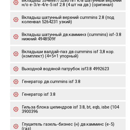
Вкладыш 5348887/5280181 к/в шатунный верхний
н/о е-3/е-4/е-5 isf 2.8 (4 шт на дв.) (оригинал)
Вкладыш шатунный верхний cummins 2.8 (под
коленвал 5264231 узкий)
Вкладыш шатунный дв.камминз (cummins) isf-3.8
нижний 4948509f
Вкладыши валдай-паз дв.cummins isf 3,8 кор.
(комплект) (4+5+1 упорный)
Выходной водяной патрубок isf3.8 4992623
Генератор дв.cummins isf 3.8
Генератор isf 3.8
Гильза блока цилиндров isf 3.8, bt, eqb, isbe (104
3900396
Глушитель газель-бизнес (н) дв.камминс (е-5)
(газ)