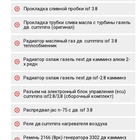
Прокладка сливной пробки isf 3.8
Прокладка трубки слива масла с турбины газель
дв. cummins (оригинал)
Радиатор масляный газ дв. cummins isf 3.8
теплообменник
Радиатор охлаж газель next дв камминз алюм 2-
х рядн
Радиатор охлаж газель next дв isf-2.8 камминз
Разъем на электронный блок управления (ecu)
cummins isf2.8/3,8 (сборочный комплект)
Распредвал jac n-75 с дв. isf 3.8
Реле дв.cummins нагревателя воздуха
Ремень 2166 (8рк) генератора 3302 дв камминз