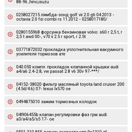
88-96 ,hino,isuzu
0258027215 лямбда-зонд golf vii 2.0 gti 04.2013 -
octavia 2.0 fsi combi rs 11.2012 - 0258017180/
0280155968 форсунка бензиновая volvo: s60 r 2,5 t, r
2,5 t awd 00-, v70 ii 2.5 r sport, r 2.5t
03771872032 прокладка уплотнительная вакуумного
усилителя тормозов ате
040.050 компл. прокладок клапанной крышки audi
a4/a6 2.4-2.8, vw passat 2.8 v6 30v 97-***/
04152-38020 фильтр масляный toyota land cruiser 200
(4.5d/4.6) 07- lexus lx570 oe
0494875010 зажим тормозных колодок
04l906455b клапан регулировки фаз грм audi:
a3/a4/a5/s5 17- oe