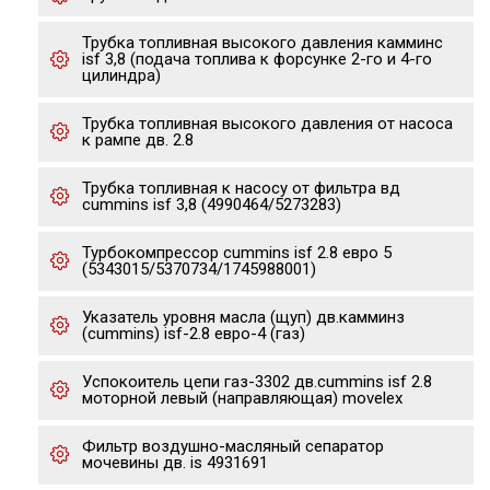
Трубка топливная высокого давления камминс
isf 3,8 (подача топлива к форсунке 2-го и 4-го
цилиндра)
Трубка топливная высокого давления от насоса
к рампе дв. 2.8
Трубка топливная к насосу от фильтра вд
cummins isf 3,8 (4990464/5273283)
Турбокомпрессор cummins isf 2.8 евро 5
(5343015/5370734/1745988001)
Указатель уровня масла (щуп) дв.камминз
(cummins) isf-2.8 евро-4 (газ)
Успокоитель цепи газ-3302 дв.cummins isf 2.8
моторной левый (направляющая) movelex
Фильтр воздушно-масляный сепаратор
мочевины дв. is 4931691