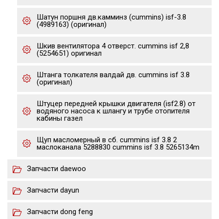
Шатун поршня дв.камминз (cummins) isf-3.8
(4989163) (оригинал)
Шкив вентилятора 4 отверст. cummins isf 2,8
(5254651) оригинал
Штанга толкателя валдай дв. cummins isf 3.8
(оригинал)
Штуцер передней крышки двигателя (isf2.8) от
водяного насоса к шлангу и трубе отопителя
кабины газел
Щуп масломерный в сб. cummins isf 3.8 2
маслоканала 5288830 cummins isf 3.8 5265134m
Запчасти daewoo
Запчасти dayun
Запчасти dong feng