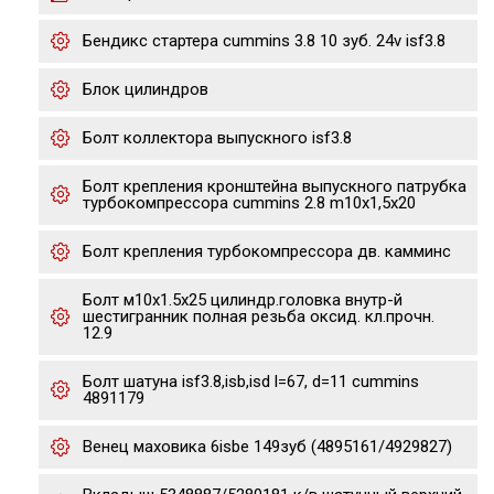
Бендикс стартера cummins 3.8 10 зуб. 24v isf3.8
Блок цилиндров
Болт коллектора выпускного isf3.8
Болт крепления кронштейна выпускного патрубка
турбокомпрессора cummins 2.8 m10х1,5х20
Болт крепления турбокомпрессора дв. камминс
Болт м10х1.5х25 цилиндр.головка внутр-й
шестигранник полная резьба оксид. кл.прочн.
12.9
Болт шатуна isf3.8,isb,isd l=67, d=11 cummins
4891179
Венец маховика 6isbe 149зуб (4895161/4929827)