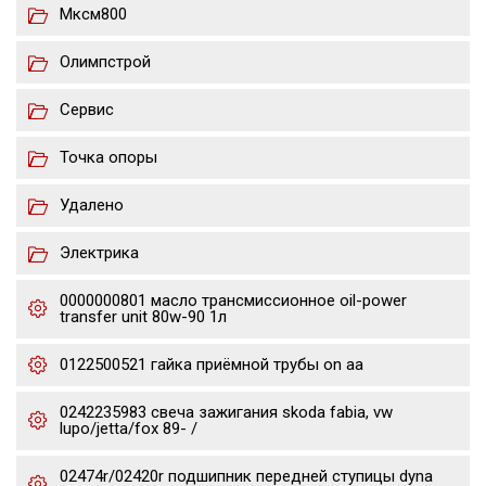
Мксм800
Олимпстрой
Сервис
Точка опоры
Удалено
Электрика
0000000801 масло трансмиссионное oil-power
transfer unit 80w-90 1л
0122500521 гайка приёмной трубы on aa
0242235983 свеча зажигания skoda fabia, vw
lupo/jetta/fox 89- /
02474r/02420r подшипник передней ступицы dyna