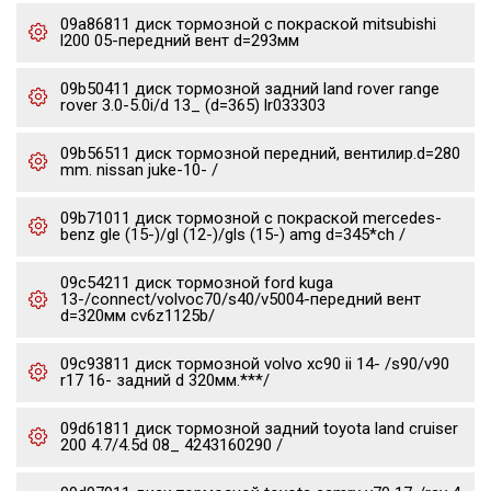
09a86811 диск тормозной с покраской mitsubishi
l200 05-передний вент d=293мм
09b50411 диск тормозной задний land rover range
rover 3.0-5.0i/d 13_ (d=365) lr033303
09b56511 диск тормозной передний, вентилир.d=280
mm. nissan juke-10- /
09b71011 диск тормозной с покраской mercedes-
benz gle (15-)/gl (12-)/gls (15-) amg d=345*ch /
09c54211 диск тормозной ford kuga
13-/connect/volvoc70/s40/v5004-передний вент
d=320мм cv6z1125b/
09c93811 диск тормозной volvo xc90 ii 14- /s90/v90
r17 16- задний d 320мм.***/
09d61811 диск тормозной задний toyota land cruiser
200 4.7/4.5d 08_ 4243160290 /