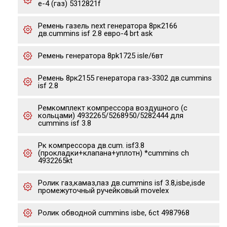
е-4 (газ) 5312821f
Ремень газель next генератора 8рк2166
дв.cummins isf 2.8 евро-4 brt ask
Ремень генератора 8pk1725 isle/6вт
Ремень 8рк2155 генератора газ-3302 дв.cummins
isf 2.8
Ремкомплект компрессора воздушного (с
кольцами) 4932265/5268950/5282444 для
cummins isf 3.8
Рк компрессора дв.cum. isf3.8
(прокладки+клапана+уплотн) *cummins ch
4932265kt
Ролик газ,камаз,паз дв.cummins isf 3.8,isbe,isde
промежуточный ручейковый movelex
Ролик обводной cummins isbe, 6ct 4987968