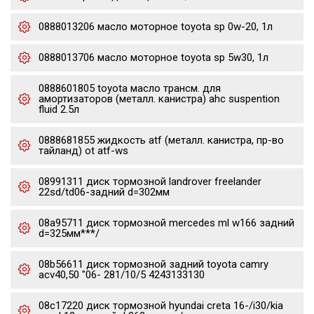
0888013206 масло моторное toyota sp 0w-20, 1л
0888013706 масло моторное toyota sp 5w30, 1л
0888601805 toyota масло трансм. для
амортизаторов (металл. канистра) ahc suspention
fluid 2.5л
0888681855 жидкость atf (металл. канистра, пр-во
тайланд) ot atf-ws
08991311 диск тормозной landrover freelander
22sd/td06-задний d=302мм
08a95711 диск тормозной mercedes ml w166 задний
d=325мм***/
08b56611 диск тормозной задний toyota camry
acv40,50 "06- 281/10/5 4243133130
08c17220 диск тормозной hyundai creta 16-/i30/kia