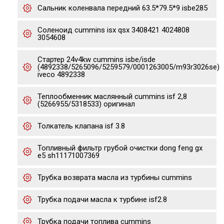
Сальник коленвала передний 63.5*79.5*9 isbe285
Соленоид cummins isx qsx 3408421 4024808
3054608
Стартер 24v4kw cummins isbe/isde
(4892338/5265096/5259579/0001263005/m93r3026se)
iveco 4892338
Теплообменник маслянный cummins isf 2,8
(5266955/5318533) оригинал
Толкатель клапана isf 3.8
Топливный фильтр грубой очистки dong feng gx
е5 sh11171007369
Трубка возврата масла из турбины cummins
Трубка подачи масла к турбине isf2.8
Трубка подачи топлива cummins