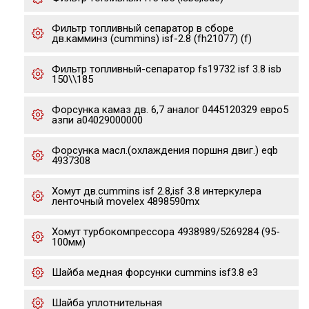
Фильтр топливный сепаратор в сборе
дв.камминз (cummins) isf-2.8 (fh21077) (f)
Фильтр топливный-сепаратор fs19732 isf 3.8 isb
150\\185
Форсунка камаз дв. 6,7 аналог 0445120329 евро5
азпи a04029000000
Форсунка масл.(охлаждения поршня двиг.) eqb
4937308
Хомут дв.cummins isf 2.8,isf 3.8 интеркулера
ленточный movelex 4898590mx
Хомут турбокомпрессора 4938989/5269284 (95-
100мм)
Шайба медная форсунки cummins isf3.8 e3
Шайба уплотнительная