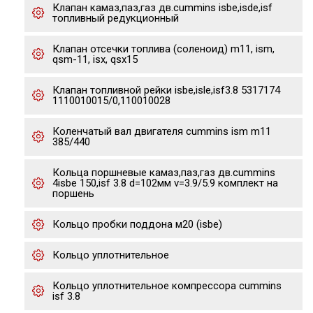
Клапан камаз,паз,газ дв.cummins isbe,isde,isf
топливный редукционный
Клапан отсечки топлива (соленоид) m11, ism,
qsm-11, isx, qsx15
Клапан топливной рейки isbe,isle,isf3.8 5317174
1110010015/0,110010028
Коленчатый вал двигателя cummins ism m11
385/440
Кольца поршневые камаз,паз,газ дв.cummins
4isbe 150,isf 3.8 d=102мм v=3.9/5.9 комплект на
поршень
Кольцо пробки поддона м20 (isbe)
Кольцо уплотнительное
Кольцо уплотнительное компрессора cummins
isf 3.8