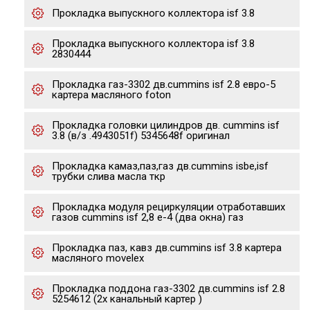
Прокладка выпускного коллектора isf 3.8
Прокладка выпускного коллектора isf 3.8
2830444
Прокладка газ-3302 дв.cummins isf 2.8 евро-5
картера масляного foton
Прокладка головки цилиндров дв. cummins isf
3.8 (в/з .4943051f) 5345648f оригинал
Прокладка камаз,паз,газ дв.cummins isbe,isf
трубки слива масла ткр
Прокладка модуля рециркуляции отработавших
газов cummins isf 2,8 е-4 (два окна) газ
Прокладка паз, кавз дв.cummins isf 3.8 картера
масляного movelex
Прокладка поддона газ-3302 дв.cummins isf 2.8
5254612 (2х канальный картер )