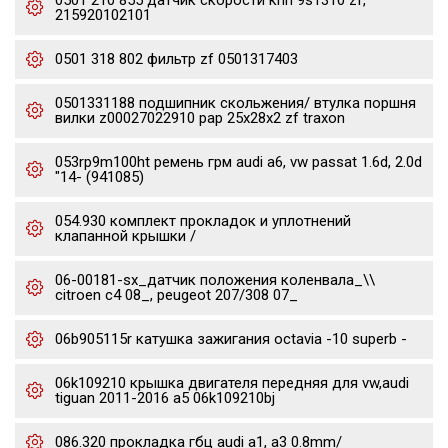
0501 210 855 датчик скорости кпп 9s1310 zf,
215920102101
0501 318 802 фильтр zf 0501317403
0501331188 подшипник скольжения/ втулка поршня
вилки z00027022910 pap 25x28x2 zf traxon
053rp9m100ht ремень грм audi a6, vw passat 1.6d, 2.0d
"14- (941085)
054.930 комплект прокладок и уплотнений
клапанной крышки /
06-00181-sx_датчик положения коленвала_\\
citroen c4 08_, peugeot 207/308 07_
06b905115r катушка зажигания octavia -10 superb -
06k109210 крышка двигателя передняя для vw,audi
tiguan 2011-2016 a5 06k109210bj
086.320 прокладка гбц audi a1, a3 0.8mm/