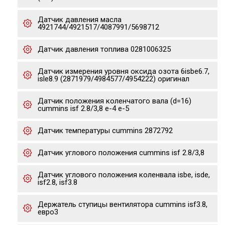
Датчик давления масла
4921744/4921517/4087991/5698712
Датчик давления топлива 0281006325
Датчик измерения уровня оксида озота 6isbe6.7,
isle8.9 (2871979/4984577/4954222) оригинал
Датчик положения коленчатого вала (d=16)
cummins isf 2.8/3,8 е-4 е-5
Датчик температуры cummins 2872792
Датчик углового положения cummins isf 2.8/3,8
Датчик углового положения коленвала isbe, isde,
isf2.8, isf3.8
Держатель ступицы вентилятора cummins isf3.8,
евро3