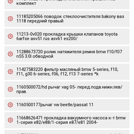
комплект
11185205066 поводок стеклоочистителя bakony ваз
1118 передний правый
11213-0v020 прокладка крышки клапанов toyota
6arfse asv51 rus asv61 es200/
11288673720 ролик натяжителя ремня bmw f10/f07
n55 3.0l обводной
11427583220 фильтр масляный bmw 5-series, f10,
f11, g30 6-series, f06, f12, f13 7-series *k
1160500072/hd рычаг vag 05- перед.подв.нижн.лев/
прав.
1160500177рычаг vw beetle/passat 11
11668626471 прокладка вакуумного насоса к-т bmw
1-серия e82/e88/1-серия e87/e81 2004-