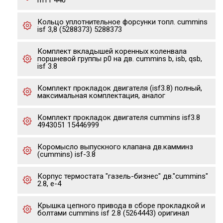
m11 440
Кольцо уплотнительное форсунки топл. cummins
isf 3,8 (5288373) 5288373
Комплект вкладышей коренных коленвала
поршневой группы р0 на дв. cummins b, isb, qsb,
isf 3.8
Комплект прокладок двигателя (isf3.8) полный,
максимальная комплектация, аналог
Комплект прокладок двигателя cummins isf3.8
4943051 15446999
Коромысло выпускного клапана дв.камминз
(cummins) isf-3.8
Корпус термостата "газель-бизнес" дв."cummins"
2.8, е-4
Крышка цепного привода в сборе прокладкой и
болтами cummins isf 2.8 (5264443) оригинал