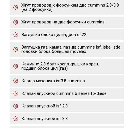
Жгут проводов к форсункам двс cummins 2,8/3,8
(на 2 форсунки)
Жгут проводов на две форсунки cummins
Заглушка блока цилиндров d=22
Заглушка газ, камаз, паз дв.cummins isf, isbe, isde
головки блока большая movelex
Камминс 2.8 болт крепл.крышки корен.
подшип.блока цил.(газ)
Картер маховика isf3.8 cummins
Клапан впускной cummins b series fp-diesel
Клапан впускной isf 2.8
Клапан впускной isf 3.8