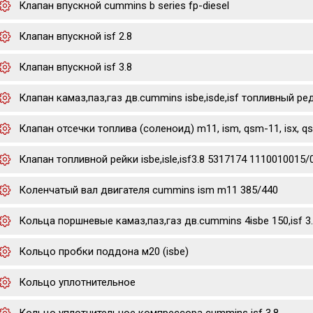
Клапан впускной cummins b series fp-diesel
Клапан впускной isf 2.8
Клапан впускной isf 3.8
Клапан камаз,паз,газ дв.cummins isbe,isde,isf топливный р
Клапан отсечки топлива (соленоид) m11, ism, qsm-11, isx, q
Клапан топливной рейки isbe,isle,isf3.8 5317174 1110010015/
Коленчатый вал двигателя cummins ism m11 385/440
Кольца поршневые камаз,паз,газ дв.cummins 4isbe 150,isf 3
Кольцо пробки поддона м20 (isbe)
Кольцо уплотнительное