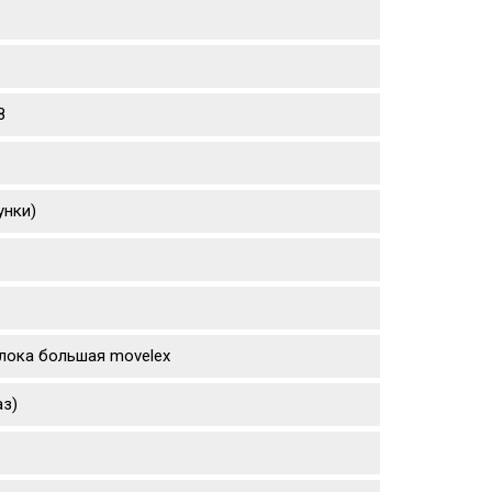
8
унки)
 блока большая movelex
аз)