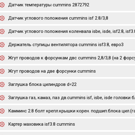
Датчик температуры cummins 2872792
Датчик углового положения cummins isf 2.8/3,8
Датчик углового положения коленвала isbe, isde, isf2.8, isf3.
Держатель ступицы вентилятора cummins isf3.8, евро3
Жгут проводов к форсункам двс cummins 2,8/3,8 (на 2 форс
Жгут проводов на две форсунки cummins
Заглушка блока цилиндров d=22
Заглушка газ, камаз, паз дв.cummins isf, isbe, isde головки
Камминс 2.8 болт крепл.крышки корен. подшип.блока цил.(г
Картер маховика isf3.8 cummins