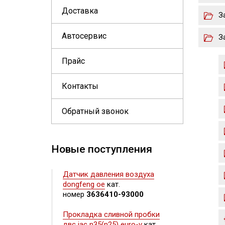
Доставка
З
Автосервис
З
Прайс
Контакты
Обратный звонок
Новые поступления
Датчик давления воздуха
dongfeng oe
кат.
номер
3636410-93000
Прокладка сливной пробки
двс jac n35(n25) euro-v
кат.