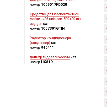
номер
1009017FD020
Средство для бесконтактной
мойки 1/36 uniclean-500 (20 кг)
acg gtin
кат.
номер
1007301GTIN
Радиатор кондиционера
(конденсер)
кат.
номер
940411
Фильтр гидравлический
кат.
номер
HX81D