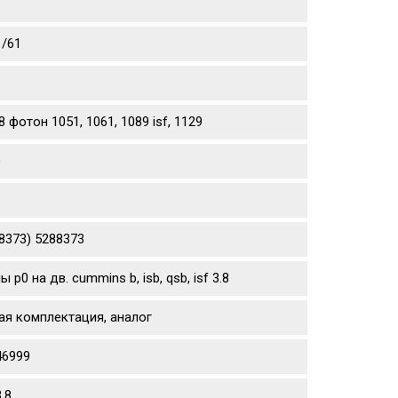
1/61
фотон 1051, 1061, 1089 isf, 1129
)
8373) 5288373
 на дв. cummins b, isb, qsb, isf 3.8
ая комплектация, аналог
46999
.8