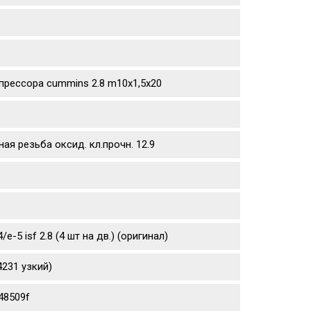
прессора cummins 2.8 m10х1,5х20
ая резьба оксид. кл.прочн. 12.9
5 isf 2.8 (4 шт на дв.) (оригинал)
231 узкий)
48509f