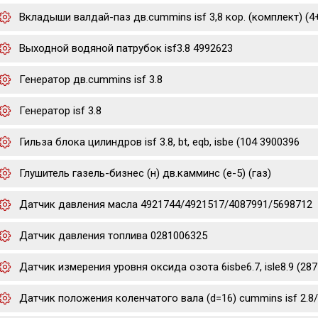
Вкладыши валдай-паз дв.cummins isf 3,8 кор. (комплект) (
Выходной водяной патрубок isf3.8 4992623
Генератор дв.cummins isf 3.8
Генератор isf 3.8
Гильза блока цилиндров isf 3.8, bt, eqb, isbe (104 3900396
Глушитель газель-бизнес (н) дв.камминс (е-5) (газ)
Датчик давления масла 4921744/4921517/4087991/5698712
Датчик давления топлива 0281006325
Датчик измерения уровня оксида озота 6isbe6.7, isle8.9 (2
Датчик положения коленчатого вала (d=16) cummins isf 2.8/3