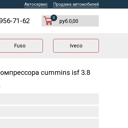
Автосервис
Продажа автомобилей
0
 956-71-62
руб.0,00
Fuso
Iveco
омпрессора cummins isf 3.8
>