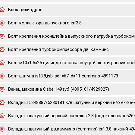
Блок цилиндров
Болт коллектора выпускного isf3.8
Болт крепления кронштейна выпускного патрубка турбоком
Болт крепления турбокомпрессора дв. камминс
Болт м10х1.5х25 цилиндр.головка внутр-й шестигранник полн
Болт шатуна isf3.8,isb,isd l=67, d=11 cummins 4891179
Венец маховика 6isbe 149зуб (4895161/4929827)
Вкладыш 5348887/5280181 к/в шатунный верхний н/о е-3/е-4/е-
Вкладыш шатунный верхний cummins 2.8 (под коленвал 5264
Вкладыш шатунный дв.камминз (cummins) isf-3.8 нижний 49