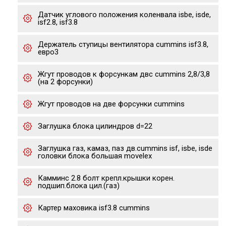
Датчик углового положения коленвала isbe, isde,
isf2.8, isf3.8
Держатель ступицы вентилятора cummins isf3.8,
евро3
Жгут проводов к форсункам двс cummins 2,8/3,8
(на 2 форсунки)
Жгут проводов на две форсунки cummins
Заглушка блока цилиндров d=22
Заглушка газ, камаз, паз дв.cummins isf, isbe, isde
головки блока большая movelex
Камминс 2.8 болт крепл.крышки корен.
подшип.блока цил.(газ)
Картер маховика isf3.8 cummins