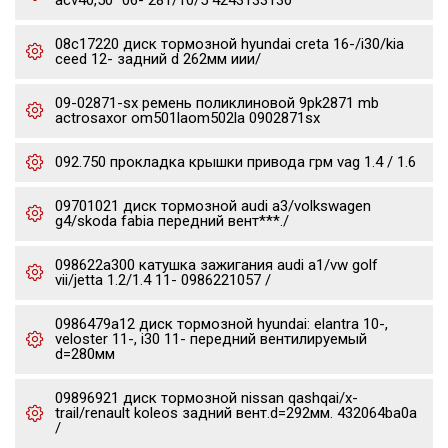
acv40,50 "06- 281/10/5 4243133130
08c17220 диск тормозной hyundai creta 16-/i30/kia
ceed 12- задний d 262мм иии/
09-02871-sx ремень поликлиновой 9pk2871 mb
actrosaxor om501laom502la 0902871sx
092.750 прокладка крышки привода грм vag 1.4 / 1.6
09701021 диск тормозной audi a3/volkswagen
g4/skoda fabia передний вент***./
098622a300 катушка зажигания audi a1/vw golf
vii/jetta 1.2/1.4 11- 0986221057 /
0986479a12 диск тормозной hyundai: elantra 10-,
veloster 11-, i30 11- передний вентилируемый
d=280мм
09896921 диск тормозной nissan qashqai/x-
trail/renault koleos задний вент.d=292мм. 432064ba0a
/