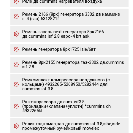
Реле дв.cummins нагревателя воздуха
Ремень 2166 (8рк) генератора 3302 дв камминз
е-4 (газ) 5312821f
Ремень газель next генератора 8рк2166
дв.cummins isf 2.8 евро-4 brt ask
Ремень генератора 8pk1725 isle/6вт
Ремень 8рк2155 генератора газ-3302 дв.cummins
isf 2.8
Ремкомплект компрессора воздушного (с
кольцами) 4932265/5268950/5282444 для
cummins isf 3.8
Рк компрессора дв.cum. isf3.8
(прокладки+клапана+уплотн) *cummins ch
4932265kt
Ролик газ,камаз,паз дв.cummins isf 3.8,isbe,isde
промежуточный ручейковый movelex