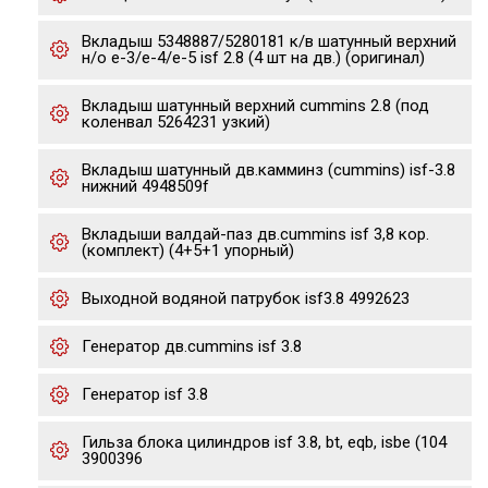
Вкладыш 5348887/5280181 к/в шатунный верхний
н/о е-3/е-4/е-5 isf 2.8 (4 шт на дв.) (оригинал)
Вкладыш шатунный верхний cummins 2.8 (под
коленвал 5264231 узкий)
Вкладыш шатунный дв.камминз (cummins) isf-3.8
нижний 4948509f
Вкладыши валдай-паз дв.cummins isf 3,8 кор.
(комплект) (4+5+1 упорный)
Выходной водяной патрубок isf3.8 4992623
Генератор дв.cummins isf 3.8
Генератор isf 3.8
Гильза блока цилиндров isf 3.8, bt, eqb, isbe (104
3900396