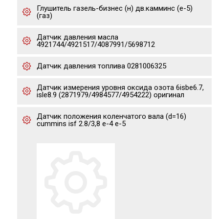
Глушитель газель-бизнес (н) дв.камминс (е-5)
(газ)
Датчик давления масла
4921744/4921517/4087991/5698712
Датчик давления топлива 0281006325
Датчик измерения уровня оксида озота 6isbe6.7,
isle8.9 (2871979/4984577/4954222) оригинал
Датчик положения коленчатого вала (d=16)
cummins isf 2.8/3,8 е-4 е-5