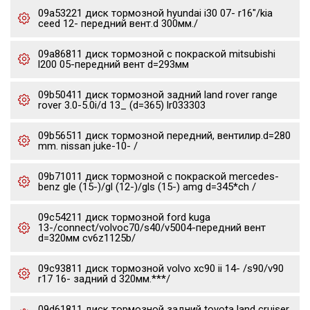
09a53221 диск тормозной hyundai i30 07- r16"/kia
ceed 12- передний вент.d 300мм./
09a86811 диск тормозной с покраской mitsubishi
l200 05-передний вент d=293мм
09b50411 диск тормозной задний land rover range
rover 3.0-5.0i/d 13_ (d=365) lr033303
09b56511 диск тормозной передний, вентилир.d=280
mm. nissan juke-10- /
09b71011 диск тормозной с покраской mercedes-
benz gle (15-)/gl (12-)/gls (15-) amg d=345*ch /
09c54211 диск тормозной ford kuga
13-/connect/volvoc70/s40/v5004-передний вент
d=320мм cv6z1125b/
09c93811 диск тормозной volvo xc90 ii 14- /s90/v90
r17 16- задний d 320мм.***/
09d61811 диск тормозной задний toyota land cruiser