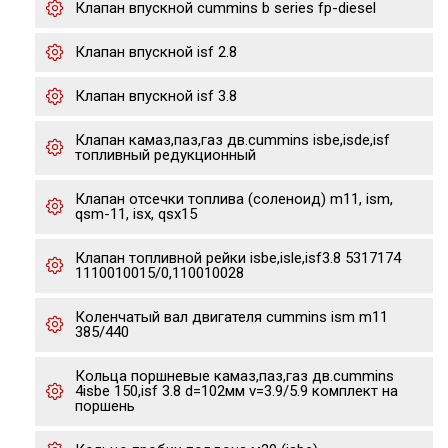
Клапан впускной cummins b series fp-diesel
Клапан впускной isf 2.8
Клапан впускной isf 3.8
Клапан камаз,паз,газ дв.cummins isbe,isde,isf
топливный редукционный
Клапан отсечки топлива (соленоид) m11, ism,
qsm-11, isx, qsx15
Клапан топливной рейки isbe,isle,isf3.8 5317174
1110010015/0,110010028
Коленчатый вал двигателя cummins ism m11
385/440
Кольца поршневые камаз,паз,газ дв.cummins
4isbe 150,isf 3.8 d=102мм v=3.9/5.9 комплект на
поршень