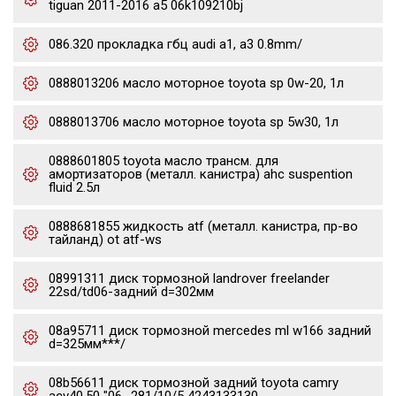
tiguan 2011-2016 a5 06k109210bj
086.320 прокладка гбц audi a1, a3 0.8mm/
0888013206 масло моторное toyota sp 0w-20, 1л
0888013706 масло моторное toyota sp 5w30, 1л
0888601805 toyota масло трансм. для
амортизаторов (металл. канистра) ahc suspention
fluid 2.5л
0888681855 жидкость atf (металл. канистра, пр-во
тайланд) ot atf-ws
08991311 диск тормозной landrover freelander
22sd/td06-задний d=302мм
08a95711 диск тормозной mercedes ml w166 задний
d=325мм***/
08b56611 диск тормозной задний toyota camry