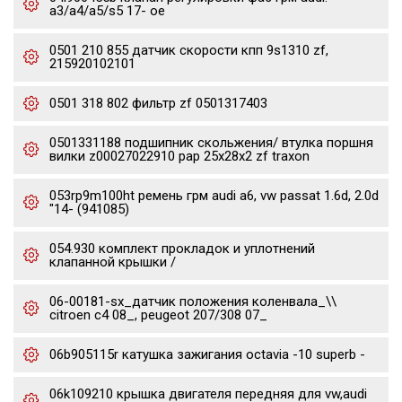
a3/a4/a5/s5 17- oe
0501 210 855 датчик скорости кпп 9s1310 zf,
215920102101
0501 318 802 фильтр zf 0501317403
0501331188 подшипник скольжения/ втулка поршня
вилки z00027022910 pap 25x28x2 zf traxon
053rp9m100ht ремень грм audi a6, vw passat 1.6d, 2.0d
"14- (941085)
054.930 комплект прокладок и уплотнений
клапанной крышки /
06-00181-sx_датчик положения коленвала_\\
citroen c4 08_, peugeot 207/308 07_
06b905115r катушка зажигания octavia -10 superb -
06k109210 крышка двигателя передняя для vw,audi