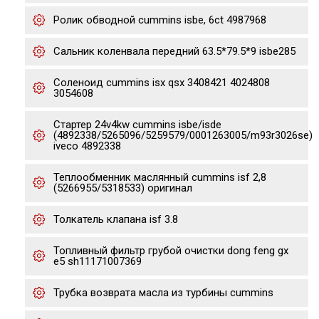
Ролик обводной cummins isbe, 6ct 4987968
Сальник коленвала передний 63.5*79.5*9 isbe285
Соленоид cummins isx qsx 3408421 4024808
3054608
Стартер 24v4kw cummins isbe/isde
(4892338/5265096/5259579/0001263005/m93r3026se)
iveco 4892338
Теплообменник маслянный cummins isf 2,8
(5266955/5318533) оригинал
Толкатель клапана isf 3.8
Топливный фильтр грубой очистки dong feng gx
е5 sh11171007369
Трубка возврата масла из турбины cummins