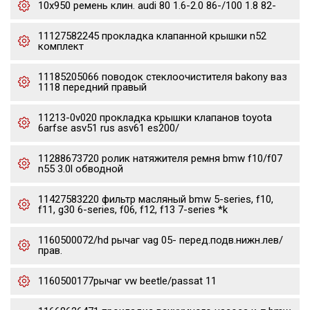
10x950 ремень клин. audi 80 1.6-2.0 86-/100 1.8 82-
11127582245 прокладка клапанной крышки n52
комплект
11185205066 поводок стеклоочистителя bakony ваз
1118 передний правый
11213-0v020 прокладка крышки клапанов toyota
6arfse asv51 rus asv61 es200/
11288673720 ролик натяжителя ремня bmw f10/f07
n55 3.0l обводной
11427583220 фильтр масляный bmw 5-series, f10,
f11, g30 6-series, f06, f12, f13 7-series *k
1160500072/hd рычаг vag 05- перед.подв.нижн.лев/
прав.
1160500177рычаг vw beetle/passat 11