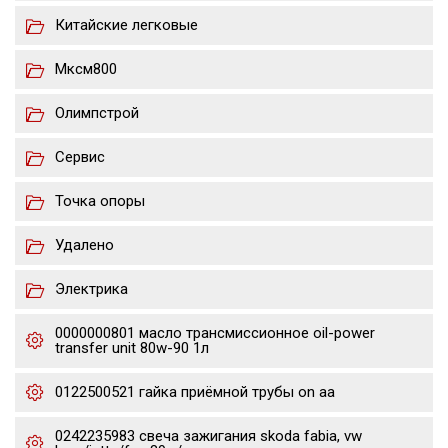
Китайские легковые
Мксм800
Олимпстрой
Сервис
Точка опоры
Удалено
Электрика
0000000801 масло трансмиссионное oil-power
transfer unit 80w-90 1л
0122500521 гайка приёмной трубы on aa
0242235983 свеча зажигания skoda fabia, vw