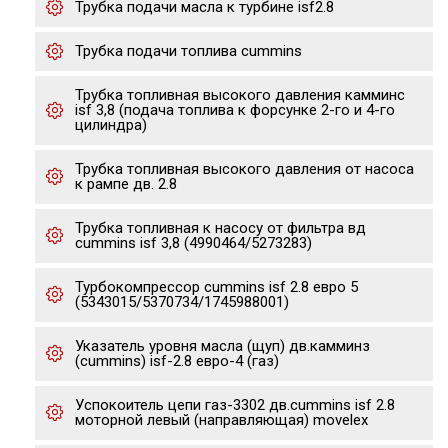
Трубка подачи масла к турбине isf2.8
Трубка подачи топлива cummins
Трубка топливная высокого давления камминс
isf 3,8 (подача топлива к форсунке 2-го и 4-го
цилиндра)
Трубка топливная высокого давления от насоса
к рампе дв. 2.8
Трубка топливная к насосу от фильтра вд
cummins isf 3,8 (4990464/5273283)
Турбокомпрессор cummins isf 2.8 евро 5
(5343015/5370734/1745988001)
Указатель уровня масла (щуп) дв.камминз
(cummins) isf-2.8 евро-4 (газ)
Успокоитель цепи газ-3302 дв.cummins isf 2.8
моторной левый (направляющая) movelex