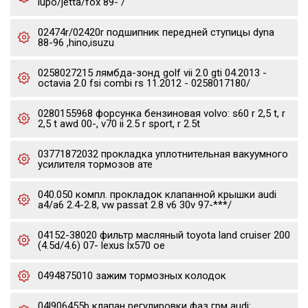
lupo/jetta/fox 89- /
02474r/02420r подшипник передней ступицы dyna
88-96 ,hino,isuzu
0258027215 лямбда-зонд golf vii 2.0 gti 04.2013 -
octavia 2.0 fsi combi rs 11.2012 - 0258017180/
0280155968 форсунка бензиновая volvo: s60 r 2,5 t, r
2,5 t awd 00-, v70 ii 2.5 r sport, r 2.5t
03771872032 прокладка уплотнительная вакуумного
усилителя тормозов ате
040.050 компл. прокладок клапанной крышки audi
a4/a6 2.4-2.8, vw passat 2.8 v6 30v 97-***/
04152-38020 фильтр масляный toyota land cruiser 200
(4.5d/4.6) 07- lexus lx570 oe
0494875010 зажим тормозных колодок
04l906455b клапан регулировки фаз грм audi: