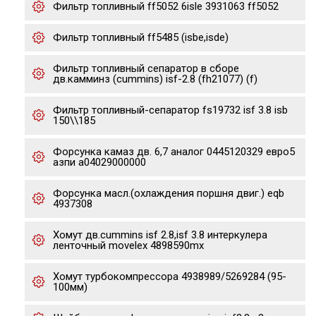
Фильтр топливный ff5052 6isle 3931063 ff5052
Фильтр топливный ff5485 (isbe,isde)
Фильтр топливный сепаратор в сборе
дв.камминз (cummins) isf-2.8 (fh21077) (f)
Фильтр топливный-сепаратор fs19732 isf 3.8 isb
150\\185
Форсунка камаз дв. 6,7 аналог 0445120329 евро5
азпи a04029000000
Форсунка масл.(охлаждения поршня двиг.) eqb
4937308
Хомут дв.cummins isf 2.8,isf 3.8 интеркулера
ленточный movelex 4898590mx
Хомут турбокомпрессора 4938989/5269284 (95-
100мм)