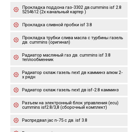
Прокладка поддона газ-3302 дв.cummins isf 2.8
5254612 (2х канальный картер )
Прокладка сливной пробки isf 3.8
Прокладка трубки слива масла с турбины газель
дв. cummins (оригинал)
Радиатор масляный газ дв. cummins isf 3.8
теплообменник
Радиатор охлаж газель next дв камминз алюм 2-
х рядн
Радиатор охлаж газель next дв isf-2.8 камминз
Разъем на электронный блок управления (ecu)
cummins isf2.8/3,8 (сборочный комплект)
Распредвал jac n-75 с дв. isf 3.8