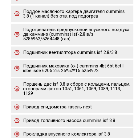
Поддон масляного картера двигателя cummins
3.8 (1 канал) без отв. под подогрев
Подогреватель предпусковой впускного воздуха
дв.камминз (cummins) isf-2.8 в/з
5285962/5264448 (газ)
Подшипник вентилятора cummins isf 2.8/3.8
Подшипник маховика (o-) cummins 4bt 6bt 6ct l
isbe isde 6205 2rs 25*52*15 5254972
Поршень двс isf 3.8 в сборе с кольцами, пальцем,
стопорами фотон 1051, 1061, 1069, 1089, 1113,
1129
Привод спидометра газель next
Привод топливного насоса cummins isf 3.8
Прокладка впускного коллектора isf 3.8