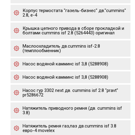
Корпус термостата "газель-бизнес" дв."cummins"
2.8, е-4
Крышка цепного привода в сборе прокладкой и
болтами cummins isf 2.8 (5264443) оригинал
Маслоохладитель дв.cummins isf-2.8
(темплообменник)
Насос водяной камминс isf 3,8 (5288908)
Насос водяной камминс isf 3,8 (5288908)
Насос гур 3302 next дв. cummins isf 2.8 "pravt"
pr5286672
Натяжитель приводного ремня (дв. cummins isf
3.8)
Натяжитель ремня газ,паз дв.cummins isf 3.8
евро-4 movelex