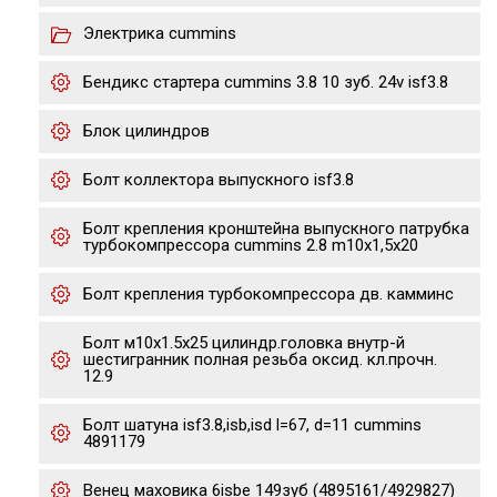
Электрика cummins
Бендикс стартера cummins 3.8 10 зуб. 24v isf3.8
Блок цилиндров
Болт коллектора выпускного isf3.8
Болт крепления кронштейна выпускного патрубка
турбокомпрессора cummins 2.8 m10х1,5х20
Болт крепления турбокомпрессора дв. камминс
Болт м10х1.5х25 цилиндр.головка внутр-й
шестигранник полная резьба оксид. кл.прочн.
12.9
Болт шатуна isf3.8,isb,isd l=67, d=11 cummins
4891179
Венец маховика 6isbe 149зуб (4895161/4929827)