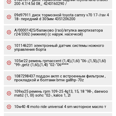
200 4.7/4.5d 08_ 4243160290 /
09d97911 диск тормозной toyota camry v70 17-/rav 4
18- передний d 305мм 4351206200
А/00001425/балаково (газ)/втулка амортизатора
г24/3302 (нижняя) (с наруж. насечкой)
101146231 электронный датчик системы ножного
управления борта
105xr22 ремень грmaccent (1,4l),(1,6l) "06-,(1,5l),(1,6l)
"99-,getz (1,6l),(1,4l) "02-"06****
1087298437 поддон акпп с встроенным фильтром ,
прокладкой и болтами bmw ga8hp-70z
109xy25 ремень грm 109-25 4g13, 15, 18 "98-, daewoo
matiz (1, 0l) sohc "02-, kalos 1, 2l
10w40 4l moto ride universal 4 sm моторное масло т