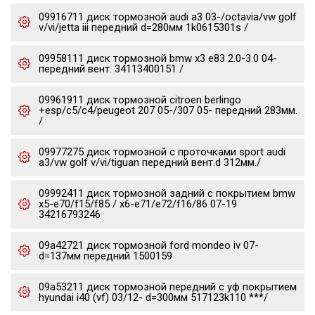
09916711 диск тормозной audi a3 03-/octavia/vw golf
v/vi/jetta iii передний d=280мм 1k0615301s /
09958111 диск тормозной bmw x3 e83 2.0-3.0 04-
передний вент. 34113400151 /
09961911 диск тормозной citroen berlingo
+esp/c5/c4/peugeot 207 05-/307 05- передний 283мм.
/
09977275 диск тормозной c проточками sport audi
a3/vw golf v/vi/tiguan передний вент.d 312мм./
09992411 диск тормозной задний с покрытием bmw
x5-e70/f15/f85 / x6-e71/e72/f16/86 07-19
34216793246
09a42721 диск тормозной ford mondeo iv 07-
d=137мм передний 1500159
09a53211 диск тормозной передний с уф покрытием
hyundai i40 (vf) 03/12- d=300мм 517123k110 ***/