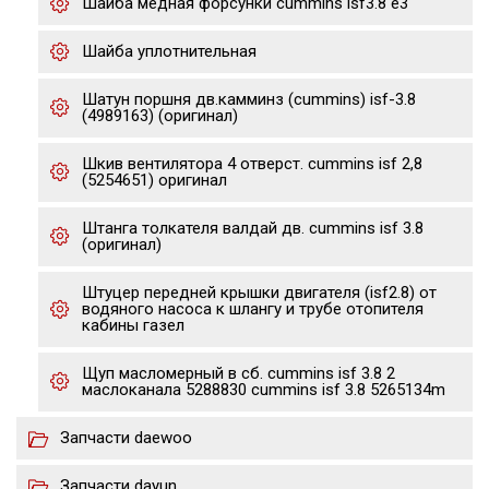
Шайба медная форсунки cummins isf3.8 e3
Шайба уплотнительная
Шатун поршня дв.камминз (cummins) isf-3.8
(4989163) (оригинал)
Шкив вентилятора 4 отверст. cummins isf 2,8
(5254651) оригинал
Штанга толкателя валдай дв. cummins isf 3.8
(оригинал)
Штуцер передней крышки двигателя (isf2.8) от
водяного насоса к шлангу и трубе отопителя
кабины газел
Щуп масломерный в сб. cummins isf 3.8 2
маслоканала 5288830 cummins isf 3.8 5265134m
Запчасти daewoo
Запчасти dayun