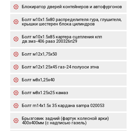
Блокиратор дверей контейнеров и автофургонов
Болт м10х1.5х80 распределителя гура, глушителя,
крышки шестерен блока цилиндров
Болт м10х1.5х85 картера сцепления кпп
дв.змз-406 рааз 200326п29
Болт м12х1,75х50
Болт м12х1.25х45 газ-24 полуоси этна
Болт м8х1,25х40
Болт м8х1.25х25 камаз
Болт m14x1.5x 35 кардана sampa 020053
Брызговик задний (фартук колесной арки)
400х400мм (с надписью газель)