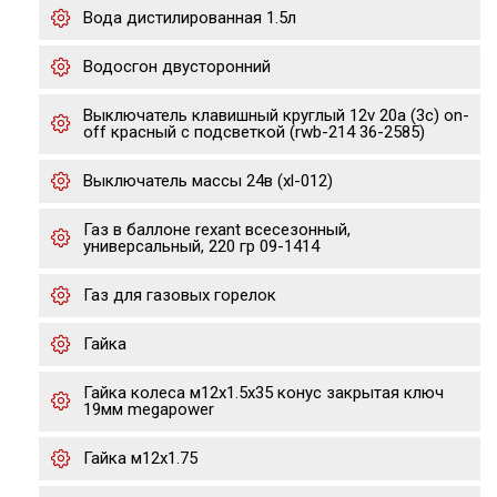
Вода дистилированная 1.5л
Водосгон двусторонний
Выключатель клавишный круглый 12v 20а (3с) on-
off красный с подсветкой (rwb-214 36-2585)
Выключатель массы 24в (xl-012)
Газ в баллоне rexant всесезонный,
универсальный, 220 гр 09-1414
Газ для газовых горелок
Гайка
Гайка колеса м12х1.5х35 конус закрытая ключ
19мм megapower
Гайка м12х1.75