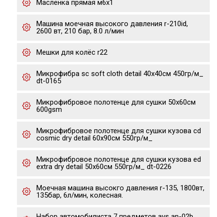
Масленка прямая м6х1
Машина моечная высокого давления r-210id,
2600 вт, 210 бар, 8.0 л/мин
Мешки для колёс r22
Микрофибра sc soft cloth detail 40х40см 450гр/м_
dt-0165
Микрофибровое полотенце для сушки 50x60см
600gsm
Микрофибровое полотенце для сушки кузова cd
cosmic dry detail 60х90см 550гр/м_
Микрофибровое полотенце для сушки кузова ed
extra dry detail 50х60см 550гр/м_ dt-0226
Моечная машина высокго давления r-135, 1800вт,
135бар, 6л/мин, колесная.
Набор автомобилиста 7 предметов avs an-02b