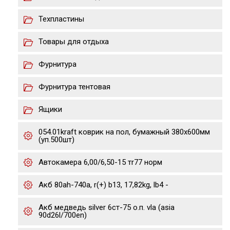
Техпластины
Товары для отдыха
Фурнитура
Фурнитура тентовая
Ящики
054.01kraft коврик на пол, бумажный 380х600мм
(уп.500шт)
Автокамера 6,00/6,50-15 тr77 норм
Акб 80ah-740a, r(+) b13, 17,82kg, lb4 -
Акб медведь silver 6ст-75 о.п. vla (asia
90d26l/700en)