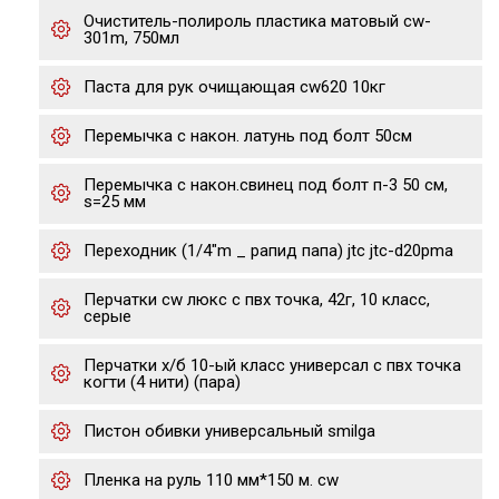
Очиститель-полироль пластика матовый cw-
301m, 750мл
Паста для рук очищающая cw620 10кг
Перемычка с након. латунь под болт 50см
Перемычка с након.свинец под болт п-3 50 см,
s=25 мм
Переходник (1/4"m _ рапид папа) jtc jtc-d20pma
Перчатки cw люкс с пвх точка, 42г, 10 класс,
серые
Перчатки х/б 10-ый класс универсал с пвх точка
когти (4 нити) (пара)
Пистон обивки универсальный smilga
Пленка на руль 110 мм*150 м. сw