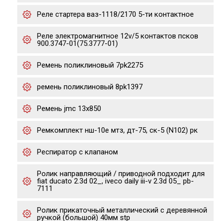
Реле стартера ваз-1118/2170 5-ти контактное
Реле электромагнитное 12v/5 контактов псков
900.3747-01(75.3777-01)
Ремень поликлиновый 7pk2275
ремень поликлиновый 8pk1397
Ремень jmc 13х850
Ремкомплект нш-10е мтз, дт-75, ск-5 (N102) рк
Респиратор с клапаном
Ролик направляющий / приводной подходит для
fiat ducato 2.3d 02_, iveco daily iii-v 2.3d 05_ pb-
7111
Ролик прикаточный металлический с деревянной
ручкой (большой) 40мм stp