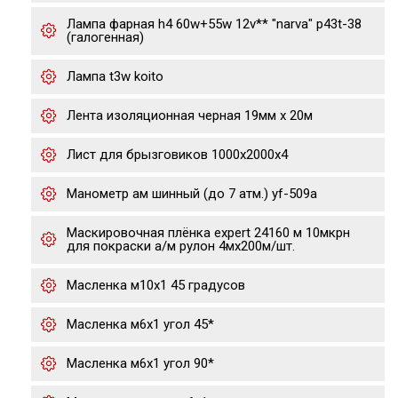
Лампа фарная h4 60w+55w 12v** "narva" p43t-38
(галогенная)
Лампа t3w koito
Лента изоляционная черная 19мм х 20м
Лист для брызговиков 1000х2000х4
Манометр ам шинный (до 7 атм.) yf-509a
Маскировочная плёнка expert 24160 м 10мкрн
для покраски а/м рулон 4мх200м/шт.
Масленка м10х1 45 градусов
Масленка м6х1 угол 45*
Масленка м6х1 угол 90*