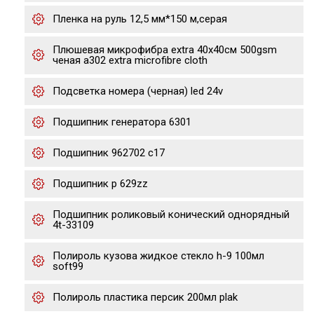
Пленка на руль 12,5 мм*150 м,серая
Плюшевая микрофибра extra 40x40см 500gsm
ченая a302 extra microfibre cloth
Подсветка номера (черная) led 24v
Подшипник генератора 6301
Подшипник 962702 с17
Подшипник р 629zz
Подшипник роликовый конический однорядный
4t-33109
Полироль кузова жидкое стекло h-9 100мл
soft99
Полироль пластика персик 200мл plak