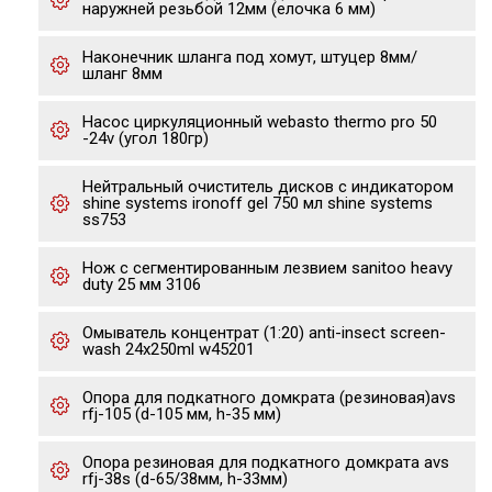
наружней резьбой 12мм (елочка 6 мм)
Наконечник шланга под хомут, штуцер 8мм/
шланг 8мм
Насос циркуляционный webasto thermo pro 50
-24v (угол 180гр)
Нейтральный очиститель дисков с индикатором
shine systems ironoff gel 750 мл shine systems
ss753
Нож с сегментированным лезвием sanitoo heavy
duty 25 мм 3106
Омыватель концентрат (1:20) anti-insect screen-
wash 24x250ml w45201
Опора для подкатного домкрата (резиновая)avs
rfj-105 (d-105 мм, h-35 мм)
Опора резиновая для подкатного домкрата avs
rfj-38s (d-65/38мм, h-33мм)