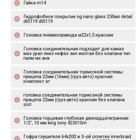
Гайка m14
Гидрофобное покрытие ng nano glass 250мл detail
dt0119 dt0119
Головка пневмопривода м22х1,5 красная
Головка соединительная подходит для камаз
маз урал лиаз нефаз зил желтая без клапана тип
палм мх ана
Головка соединительная тормозной системы
прицепа 22мм (16мм) (груз.авто) красная
комплект ат
головка соединительная тормозной системы
прицепа 22мм (груз.авто) красная без клапана
sorl
Головка торцевая глубокая двенадцатигранная
1/2", 10 мм king tony 423010m
Гофра глушителя 64х200 в 3-ой оплетке innerbraid