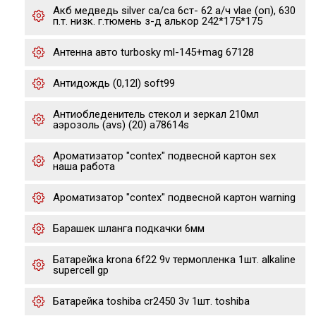
Акб медведь silver ca/ca 6ст- 62 а/ч vlae (оп), 630
п.т. низк. г.тюмень з-д алькор 242*175*175
Антенна авто turbosky ml-145+mag 67128
Антидождь (0,12l) soft99
Антиобледенитель стекол и зеркал 210мл
аэрозоль (avs) (20) a78614s
Ароматизатор "contex" подвесной картон sex
наша работа
Ароматизатор "contex" подвесной картон warning
Барашек шланга подкачки 6мм
Батарейка krona 6f22 9v термопленка 1шт. alkaline
supercell gp
Батарейка toshiba cr2450 3v 1шт. toshiba