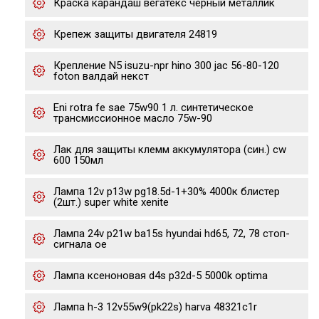
Краска карандаш вегатекс черный металлик
Крепеж защиты двигателя 24819
Крепление N5 isuzu-npr hino 300 jac 56-80-120
foton валдай некст
Eni rotra fe sae 75w90 1 л. cинтетическое
трансмиссионное масло 75w-90
Лак для защиты клемм аккумулятора (син.) cw
600 150мл
Лампа 12v p13w pg18.5d-1+30% 4000к блистер
(2шт.) super white xenite
Лампа 24v p21w ba15s hyundai hd65, 72, 78 стоп-
сигнала oe
Лампа ксеноновая d4s p32d-5 5000k optima
Лампа h-3 12v55w9(pk22s) harva 48321c1r