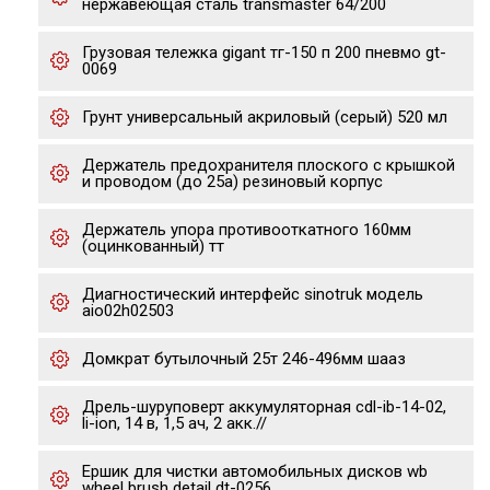
нержавеющая сталь transmaster 64/200
Грузовая тележка gigant тг-150 п 200 пневмо gt-
0069
Грунт универсальный акриловый (серый) 520 мл
Держатель предохранителя плоского с крышкой
и проводом (до 25а) резиновый корпус
Держатель упора противооткатного 160мм
(оцинкованный) тт
Диагностический интерфейс sinotruk модель
aio02h02503
Домкрат бутылочный 25т 246-496мм шааз
Дрель-шуруповерт аккумуляторная cdl-ib-14-02,
li-ion, 14 в, 1,5 ач, 2 акк.//
Ершик для чистки автомобильных дисков wb
wheel brush detail dt-0256