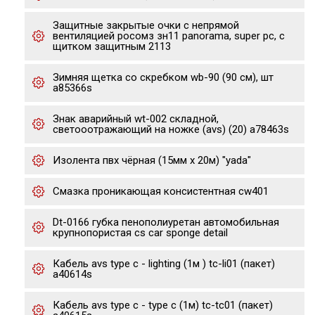
Защитные закрытые очки с непрямой
вентиляцией росомз зн11 panorama, super pc, с
щитком защитным 2113
Зимняя щетка со скребком wb-90 (90 см), шт
a85366s
Знак аварийный wt-002 складной,
светооотражающий на ножке (avs) (20) a78463s
Изолента пвх чёрная (15мм х 20м) "yada"
Cмазка проникающая консистентная cw401
Dt-0166 губка пенополиуретан автомобильная
крупнопористая cs car sponge detail
Кабель avs type c - lighting (1м ) tc-li01 (пакет)
a40614s
Кабель avs type c - type c (1м) tc-tc01 (пакет)