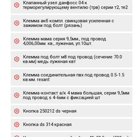
Клапанный узел данфосс 04 к
терморегулирующему вентилю (трв) серии т2, те2
Клемма акб компл. свинцовая усиленная с
зажимом под болт (рязань)
Клемма мама серия 9,5мм., под провод
4,006,00мм. кв., луженая, уп.10шт.
Клемма под болт м8 под провод (сечение 70.0
кв.мм) медь луженая квт
Клемма соединительная пвх под провод 0.5-1.5
кв.мм. rexant
Клемма-контакт а/к 4 мама большая, серии 9,5мм
под провод s 4-6мм с фиксацией шт
Кнопка 250212 ds черная
Кнопка ds 314 красная