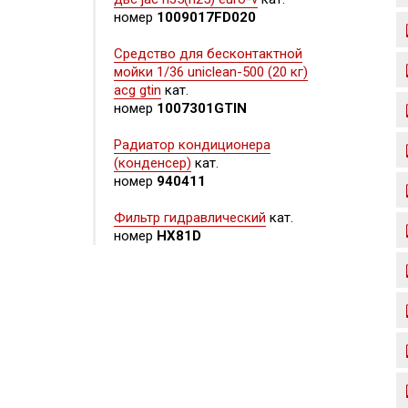
номер
1009017FD020
Средство для бесконтактной
мойки 1/36 uniclean-500 (20 кг)
acg gtin
кат.
номер
1007301GTIN
Радиатор кондиционера
(конденсер)
кат.
номер
940411
Фильтр гидравлический
кат.
номер
HX81D