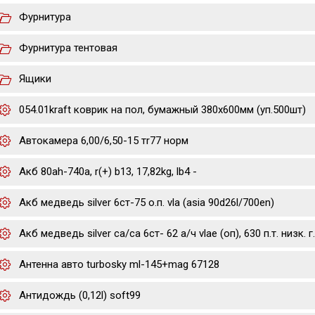
Фурнитура
Фурнитура тентовая
Ящики
054.01kraft коврик на пол, бумажный 380х600мм (уп.500шт)
Автокамера 6,00/6,50-15 тr77 норм
Акб 80ah-740a, r(+) b13, 17,82kg, lb4 -
Акб медведь silver 6ст-75 о.п. vla (asia 90d26l/700en)
Акб медведь silver ca/ca 6ст- 62 а/ч vlae (оп), 630 п.т. низк
Антенна авто turbosky ml-145+mag 67128
Антидождь (0,12l) soft99