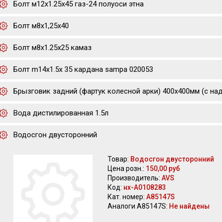
Болт м12х1.25х45 газ-24 полуоси этна
Болт м8х1,25х40
Болт м8х1.25х25 камаз
Болт m14x1.5x 35 кардана sampa 020053
Брызговик задний (фартук колесной арки) 400х400мм (с на
Вода дистилированная 1.5л
Водосгон двусторонний
Товар:
Водосгон двусторонний
Цена розн.:
150,00 руб
Производитель:
AVS
Код:
нх-А0108283
Кат. номер:
A85147S
Аналоги A85147S:
Не найдены