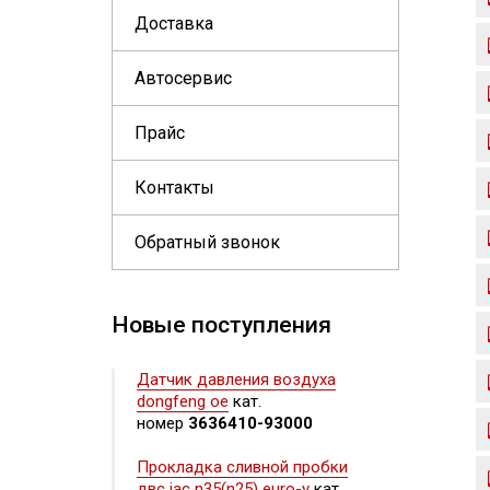
Доставка
Автосервис
Прайс
Контакты
Обратный звонок
Новые поступления
Датчик давления воздуха
dongfeng oe
кат.
номер
3636410-93000
Прокладка сливной пробки
двс jac n35(n25) euro-v
кат.