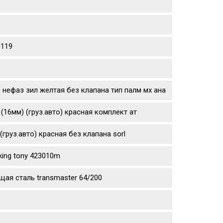
0119
 нефаз зил желтая без клапана тип палм мх ана
16мм) (груз.авто) красная комплект ат
руз.авто) красная без клапана sorl
king tony 423010m
щая сталь transmaster 64/200