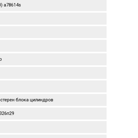
0) a78614s
p
естерен блока цилиндров
0326п29