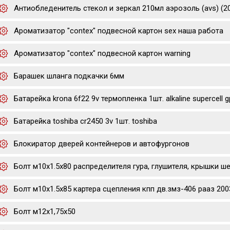
Антиобледенитель стекол и зеркал 210мл аэрозоль (avs) (2
Ароматизатор "contex" подвесной картон sex наша работа
Ароматизатор "contex" подвесной картон warning
Барашек шланга подкачки 6мм
Батарейка krona 6f22 9v термопленка 1шт. alkaline supercell g
Батарейка toshiba cr2450 3v 1шт. toshiba
Блокиратор дверей контейнеров и автофургонов
Болт м10х1.5х80 распределителя гура, глушителя, крышки ш
Болт м10х1.5х85 картера сцепления кпп дв.змз-406 рааз 20
Болт м12х1,75х50