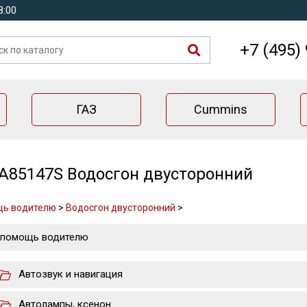
8:00
+7 (495)
ГАЗ
Cummins
A85147S Водосгон двусторонний
щь водителю
>
Водосгон двусторонний
>
 помощь водителю
Автозвук и навигация
Автолампы, ксенон