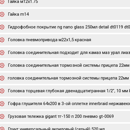
Гайка м12х1.75
Гайка m14
Гидрофобное покрытие ng nano glass 250мл detail dt0119 dt
Головка пневмопривода м22х1,5 красная
Головка соединительная подходит для камаз маз урал лиаз
Головка соединительная тормозной системы прицепа 22мм (
головка соединительная тормозной системы прицепа 22мм (г
Головка торцевая глубокая двенадцатигранная 1/2", 10 мм 
Гофра глушителя 64х200 в 3-ой оплетке innerbraid нержавею
Грузовая тележка gigant тг-150 п 200 пневмо gt-0069
Грунт универсальный акриловый (серый) 520 мл