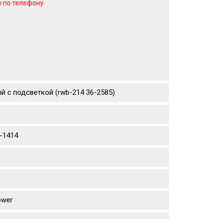
е по телефону
й с подсветкой (rwb-214 36-2585)
9-1414
ower