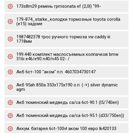
173s8m29 ремень грmsonata ef (2,0l) "99-
179-874_starke_колодки тормозные toyota corolla
(e15) задние
1987482378 трос ручного тормоза vw caddy iii
1718мм
199.440 комплект маслосъемных колпачков bmw
316i e46/e90 n40/n45 02- /
Акб 6ст-100 "аком" п.п. 4607034730147
Акб 95ah 850a 353x175x190 о.п. (-+) silver dynamic
agm
Акб тюменский медведь ca/ca 6ct-90.1 (l5/740en)
Акб тюменский медведь ca/ca 6ct-95.1 (d33/750en))
Аккум. батарея 6ct-100vl аком 100 евро lk420133