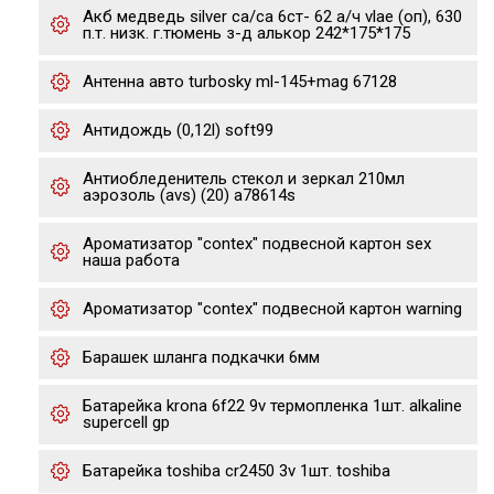
Акб медведь silver ca/ca 6ст- 62 а/ч vlae (оп), 630
п.т. низк. г.тюмень з-д алькор 242*175*175
Антенна авто turbosky ml-145+mag 67128
Антидождь (0,12l) soft99
Антиобледенитель стекол и зеркал 210мл
аэрозоль (avs) (20) a78614s
Ароматизатор "contex" подвесной картон sex
наша работа
Ароматизатор "contex" подвесной картон warning
Барашек шланга подкачки 6мм
Батарейка krona 6f22 9v термопленка 1шт. alkaline
supercell gp
Батарейка toshiba cr2450 3v 1шт. toshiba