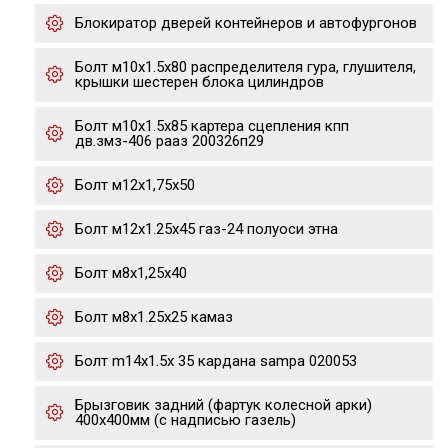
Блокиратор дверей контейнеров и автофургонов
Болт м10х1.5х80 распределителя гура, глушителя,
крышки шестерен блока цилиндров
Болт м10х1.5х85 картера сцепления кпп
дв.змз-406 рааз 200326п29
Болт м12х1,75х50
Болт м12х1.25х45 газ-24 полуоси этна
Болт м8х1,25х40
Болт м8х1.25х25 камаз
Болт m14x1.5x 35 кардана sampa 020053
Брызговик задний (фартук колесной арки)
400х400мм (с надписью газель)