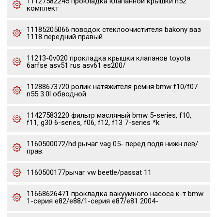
11127582245 прокладка клапанной крышки n52
комплект
11185205066 поводок стеклоочистителя bakony ваз
1118 передний правый
11213-0v020 прокладка крышки клапанов toyota
6arfse asv51 rus asv61 es200/
11288673720 ролик натяжителя ремня bmw f10/f07
n55 3.0l обводной
11427583220 фильтр масляный bmw 5-series, f10,
f11, g30 6-series, f06, f12, f13 7-series *k
1160500072/hd рычаг vag 05- перед.подв.нижн.лев/
прав.
1160500177рычаг vw beetle/passat 11
11668626471 прокладка вакуумного насоса к-т bmw
1-серия e82/e88/1-серия e87/e81 2004-