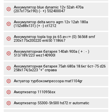
Аккумулятор blue dynamic 12v 52ah 470a
(207x175x190) (- +) 552400047
Аккумулятор delta мото agm 12v 12ah 180a
(152x88x131) (+ -) ct1212
Аккумулятор topla top jis 65 ач r+ (0) 56568 smf
230x175x200220 en650 118667
Аккумуляторная батарея 140ah 900a ( + : - )
513/189/223 wez140900l
Аккумуляторная батарея 75ah 680a 18.6кг 6ст-75 d26
258x174,5x223 "+" справа
Актуатор турбокомпрессора mat1104gr
Амортизатор 1110956sx
Амортизатор 55300-5h500 hd72 rr automatic