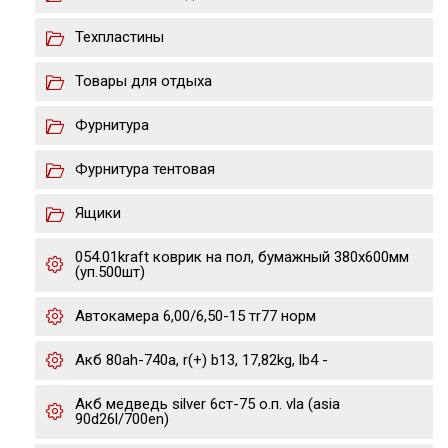
Техпластины
Товары для отдыха
Фурнитура
Фурнитура тентовая
Ящики
054.01kraft коврик на пол, бумажный 380х600мм
(уп.500шт)
Автокамера 6,00/6,50-15 тr77 норм
Акб 80ah-740a, r(+) b13, 17,82kg, lb4 -
Акб медведь silver 6ст-75 о.п. vla (asia
90d26l/700en)