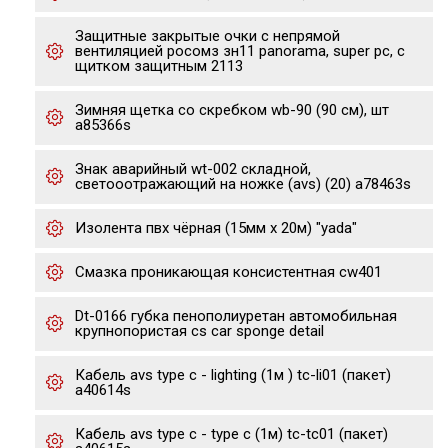
Защитные закрытые очки с непрямой
вентиляцией росомз зн11 panorama, super pc, с
щитком защитным 2113
Зимняя щетка со скребком wb-90 (90 см), шт
a85366s
Знак аварийный wt-002 складной,
светооотражающий на ножке (avs) (20) a78463s
Изолента пвх чёрная (15мм х 20м) "yada"
Cмазка проникающая консистентная cw401
Dt-0166 губка пенополиуретан автомобильная
крупнопористая cs car sponge detail
Кабель avs type c - lighting (1м ) tc-li01 (пакет)
a40614s
Кабель avs type c - type c (1м) tc-tc01 (пакет)