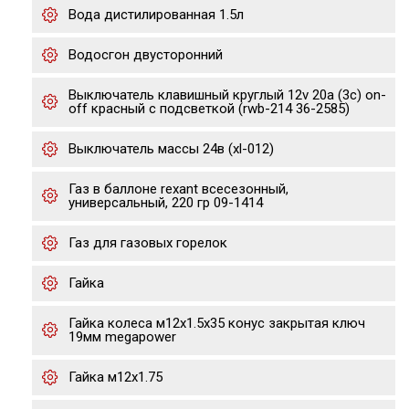
Вода дистилированная 1.5л
Водосгон двусторонний
Выключатель клавишный круглый 12v 20а (3с) on-
off красный с подсветкой (rwb-214 36-2585)
Выключатель массы 24в (xl-012)
Газ в баллоне rexant всесезонный,
универсальный, 220 гр 09-1414
Газ для газовых горелок
Гайка
Гайка колеса м12х1.5х35 конус закрытая ключ
19мм megapower
Гайка м12х1.75