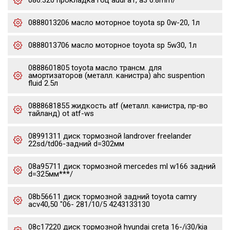
086.320 прокладка гбц audi a1, a3 0.8mm/
0888013206 масло моторное toyota sp 0w-20, 1л
0888013706 масло моторное toyota sp 5w30, 1л
0888601805 toyota масло трансм. для
амортизаторов (металл. канистра) ahc suspention
fluid 2.5л
0888681855 жидкость atf (металл. канистра, пр-во
тайланд) ot atf-ws
08991311 диск тормозной landrover freelander
22sd/td06-задний d=302мм
08a95711 диск тормозной mercedes ml w166 задний
d=325мм***/
08b56611 диск тормозной задний toyota camry
acv40,50 "06- 281/10/5 4243133130
08c17220 диск тормозной hyundai creta 16-/i30/kia