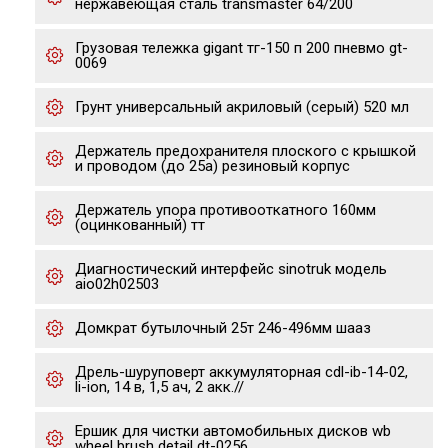
нержавеющая сталь transmaster 64/200
Грузовая тележка gigant тг-150 п 200 пневмо gt-
0069
Грунт универсальный акриловый (серый) 520 мл
Держатель предохранителя плоского с крышкой
и проводом (до 25а) резиновый корпус
Держатель упора противооткатного 160мм
(оцинкованный) тт
Диагностический интерфейс sinotruk модель
aio02h02503
Домкрат бутылочный 25т 246-496мм шааз
Дрель-шуруповерт аккумуляторная cdl-ib-14-02,
li-ion, 14 в, 1,5 ач, 2 акк.//
Ершик для чистки автомобильных дисков wb
wheel brush detail dt-0256