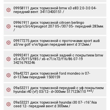
09958111 диск тормозной bmw x3 e83 2.0-3.0 04-
передний вент. 34113400151 /
09961911 диск тормозной citroen berlingo
+esp/c5/c4/peugeot 207 05-/307 05- передний 283мм.
/
09977275 диск тормозной c проточками sport audi
a3/vw golf v/vi/tiguan передний вент.d 312мм./
09992411 диск тормозной задний с покрытием bmw
x5-e70/f15/f85 / x6-e71/e72/f16/86 07-19
34216793246
09a42721 диск тормозной ford mondeo iv 07-
d=137мм передний 1500159
09a53211 диск тормозной передний с уф покрытием
hyundai i40 (vf) 03/12- d=300мм 517123k110 ***/
09a53221 диск тормозной hyundai i30 07- r16"/kia
ceed 12- передний вент.d 300мм./