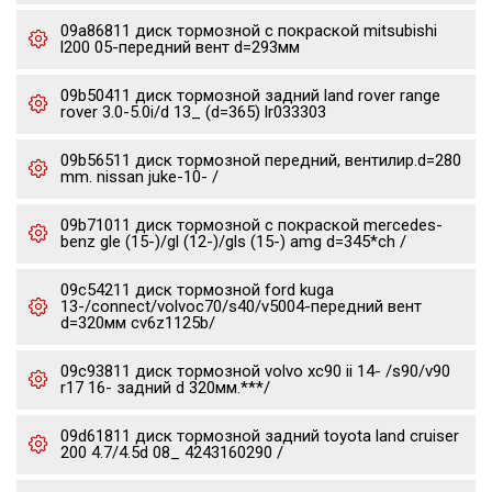
09a86811 диск тормозной с покраской mitsubishi
l200 05-передний вент d=293мм
09b50411 диск тормозной задний land rover range
rover 3.0-5.0i/d 13_ (d=365) lr033303
09b56511 диск тормозной передний, вентилир.d=280
mm. nissan juke-10- /
09b71011 диск тормозной с покраской mercedes-
benz gle (15-)/gl (12-)/gls (15-) amg d=345*ch /
09c54211 диск тормозной ford kuga
13-/connect/volvoc70/s40/v5004-передний вент
d=320мм cv6z1125b/
09c93811 диск тормозной volvo xc90 ii 14- /s90/v90
r17 16- задний d 320мм.***/
09d61811 диск тормозной задний toyota land cruiser
200 4.7/4.5d 08_ 4243160290 /