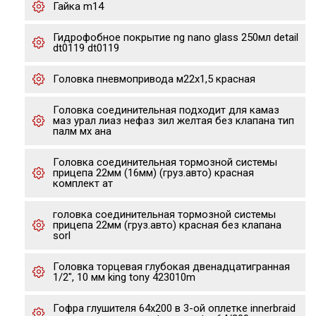
Гайка m14
Гидрофобное покрытие ng nano glass 250мл detail
dt0119 dt0119
Головка пневмопривода м22х1,5 красная
Головка соединительная подходит для камаз
маз урал лиаз нефаз зил желтая без клапана тип
палм мх ана
Головка соединительная тормозной системы
прицепа 22мм (16мм) (груз.авто) красная
комплект ат
головка соединительная тормозной системы
прицепа 22мм (груз.авто) красная без клапана
sorl
Головка торцевая глубокая двенадцатигранная
1/2", 10 мм king tony 423010m
Гофра глушителя 64х200 в 3-ой оплетке innerbraid