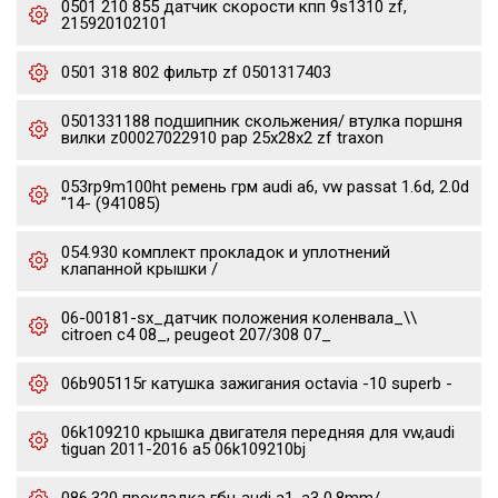
0501 210 855 датчик скорости кпп 9s1310 zf,
215920102101
0501 318 802 фильтр zf 0501317403
0501331188 подшипник скольжения/ втулка поршня
вилки z00027022910 pap 25x28x2 zf traxon
053rp9m100ht ремень грм audi a6, vw passat 1.6d, 2.0d
"14- (941085)
054.930 комплект прокладок и уплотнений
клапанной крышки /
06-00181-sx_датчик положения коленвала_\\
citroen c4 08_, peugeot 207/308 07_
06b905115r катушка зажигания octavia -10 superb -
06k109210 крышка двигателя передняя для vw,audi
tiguan 2011-2016 a5 06k109210bj