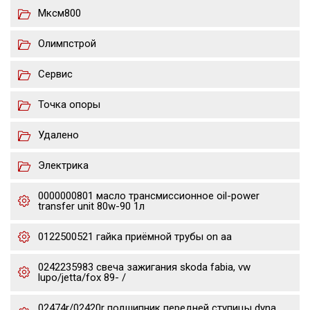
Мксм800
Олимпстрой
Сервис
Точка опоры
Удалено
Электрика
0000000801 масло трансмиссионное oil-power
transfer unit 80w-90 1л
0122500521 гайка приёмной трубы on aa
0242235983 свеча зажигания skoda fabia, vw
lupo/jetta/fox 89- /
02474r/02420r подшипник передней ступицы dyna