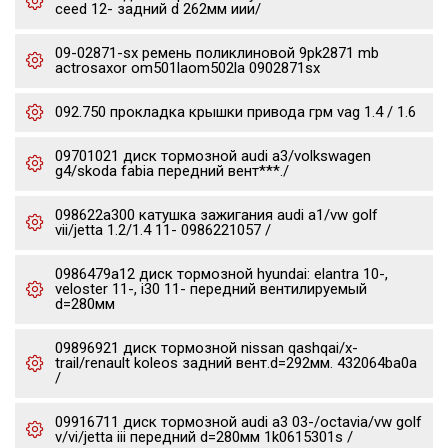
ceed 12- задний d 262мм иии/
09-02871-sx ремень поликлиновой 9pk2871 mb
actrosaxor om501laom502la 0902871sx
092.750 прокладка крышки привода грм vag 1.4 / 1.6
09701021 диск тормозной audi a3/volkswagen
g4/skoda fabia передний вент***./
098622a300 катушка зажигания audi a1/vw golf
vii/jetta 1.2/1.4 11- 0986221057 /
0986479a12 диск тормозной hyundai: elantra 10-,
veloster 11-, i30 11- передний вентилируемый
d=280мм
09896921 диск тормозной nissan qashqai/x-
trail/renault koleos задний вент.d=292мм. 432064ba0a
/
09916711 диск тормозной audi a3 03-/octavia/vw golf
v/vi/jetta iii передний d=280мм 1k0615301s /