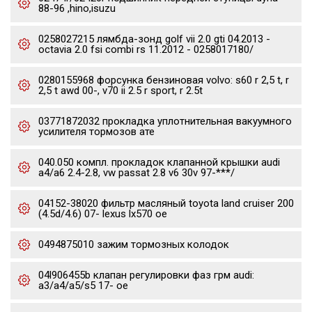
88-96 ,hino,isuzu
0258027215 лямбда-зонд golf vii 2.0 gti 04.2013 -
octavia 2.0 fsi combi rs 11.2012 - 0258017180/
0280155968 форсунка бензиновая volvo: s60 r 2,5 t, r
2,5 t awd 00-, v70 ii 2.5 r sport, r 2.5t
03771872032 прокладка уплотнительная вакуумного
усилителя тормозов ате
040.050 компл. прокладок клапанной крышки audi
a4/a6 2.4-2.8, vw passat 2.8 v6 30v 97-***/
04152-38020 фильтр масляный toyota land cruiser 200
(4.5d/4.6) 07- lexus lx570 oe
0494875010 зажим тормозных колодок
04l906455b клапан регулировки фаз грм audi:
a3/a4/a5/s5 17- oe