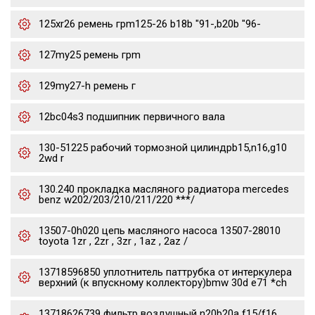
125xr26 ремень грm125-26 b18b "91-,b20b "96-
127my25 ремень грm
129my27-h ремень г
12bc04s3 подшипник первичного вала
130-51225 рабочий тормозной цилиндрb15,n16,g10
2wd r
130.240 прокладка масляного радиатора mercedes
benz w202/203/210/211/220 ***/
13507-0h020 цепь масляного насоса 13507-28010
toyota 1zr , 2zr , 3zr , 1az , 2az /
13718596850 уплотнитель паттрубка от интеркулера
верхний (к впускному коллектору)bmw 30d e71 *ch
13718626739 фильтр воздушный n20b20a f15/f16