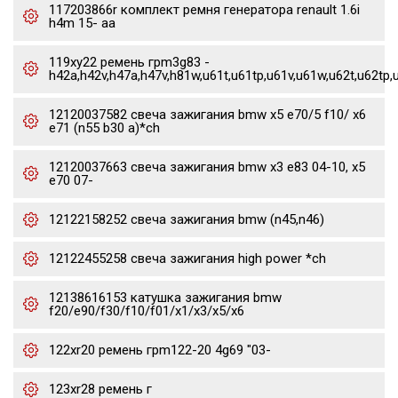
117203866r комплект ремня генератора renault 1.6i
h4m 15- aa
119xy22 ремень грm3g83 -
h42a,h42v,h47a,h47v,h81w,u61t,u61tp,u61v,u61w,u62t,u62tp,
12120037582 свеча зажигания bmw x5 e70/5 f10/ x6
e71 (n55 b30 a)*ch
12120037663 свеча зажигания bmw x3 e83 04-10, x5
e70 07-
12122158252 свеча зажигания bmw (n45,n46)
12122455258 свеча зажигания high power *ch
12138616153 катушка зажигания bmw
f20/e90/f30/f10/f01/x1/x3/x5/x6
122xr20 ремень грm122-20 4g69 "03-
123xr28 ремень г