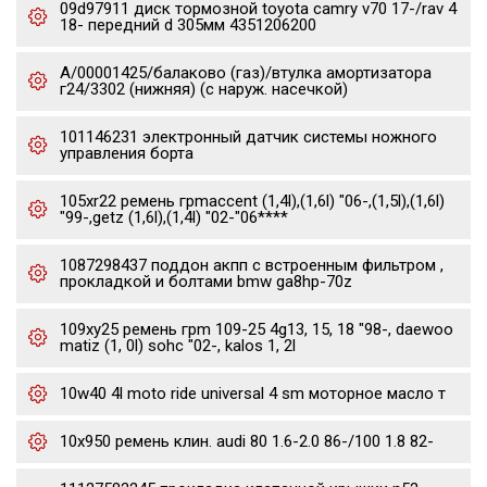
09d97911 диск тормозной toyota camry v70 17-/rav 4
18- передний d 305мм 4351206200
А/00001425/балаково (газ)/втулка амортизатора
г24/3302 (нижняя) (с наруж. насечкой)
101146231 электронный датчик системы ножного
управления борта
105xr22 ремень грmaccent (1,4l),(1,6l) "06-,(1,5l),(1,6l)
"99-,getz (1,6l),(1,4l) "02-"06****
1087298437 поддон акпп с встроенным фильтром ,
прокладкой и болтами bmw ga8hp-70z
109xy25 ремень грm 109-25 4g13, 15, 18 "98-, daewoo
matiz (1, 0l) sohc "02-, kalos 1, 2l
10w40 4l moto ride universal 4 sm моторное масло т
10x950 ремень клин. audi 80 1.6-2.0 86-/100 1.8 82-