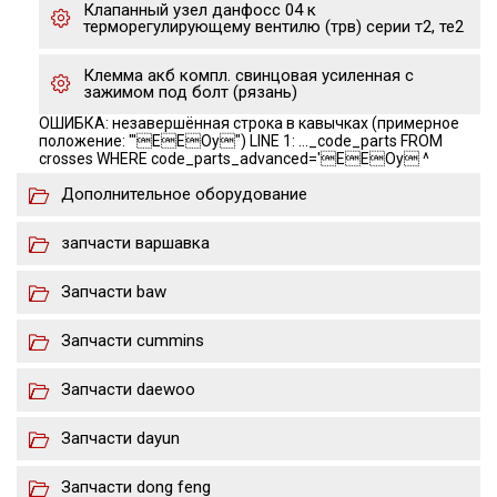
Клапанный узел данфосс 04 к
терморегулирующему вентилю (трв) серии т2, те2
Клемма акб компл. свинцовая усиленная с
зажимом под болт (рязань)
ОШИБКА: незавершённая строка в кавычках (примерное
положение: "'EEOу") LINE 1: ..._code_parts FROM
crosses WHERE code_parts_advanced='EEOу ^
Дополнительное оборудование
запчасти варшавка
Запчасти baw
Запчасти cummins
Запчасти daewoo
Запчасти dayun
Запчасти dong feng