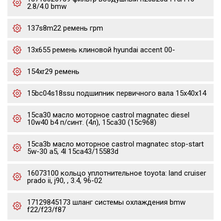
2.8/4.0 bmw
137s8m22 ремень грm
13x655 ремень клиновой hyundai accent 00-
154xr29 ремень
15bc04s18ssu подшипник первичного вала 15x40x14
15ca30 масло моторное castrol magnatec diesel
10w40 b4 п/синт. (4л), 15ca30 (15c968)
15ca3b масло моторное castrol magnatec stop-start
5w-30 a5, 4l 15ca43/15583d
16073100 кольцо уплотнительное toyota: land cruiser
prado ii, j90, , 3.4, 96-02
17129845173 шланг системы охлаждения bmw
f22/f23/f87