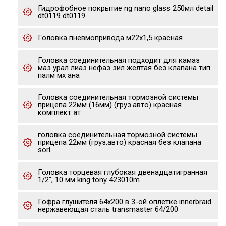
Гидрофобное покрытие ng nano glass 250мл detail
dt0119 dt0119
Головка пневмопривода м22х1,5 красная
Головка соединительная подходит для камаз
маз урал лиаз нефаз зил желтая без клапана тип
палм мх ана
Головка соединительная тормозной системы
прицепа 22мм (16мм) (груз.авто) красная
комплект ат
головка соединительная тормозной системы
прицепа 22мм (груз.авто) красная без клапана
sorl
Головка торцевая глубокая двенадцатигранная
1/2", 10 мм king tony 423010m
Гофра глушителя 64х200 в 3-ой оплетке innerbraid
нержавеющая сталь transmaster 64/200