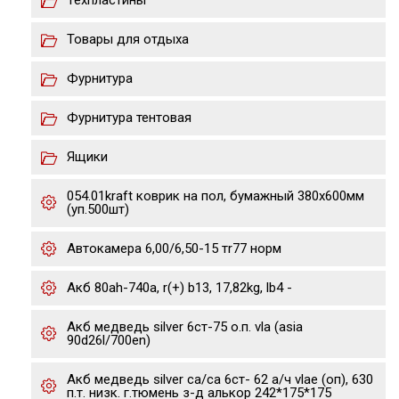
Техпластины
Товары для отдыха
Фурнитура
Фурнитура тентовая
Ящики
054.01kraft коврик на пол, бумажный 380х600мм
(уп.500шт)
Автокамера 6,00/6,50-15 тr77 норм
Акб 80ah-740a, r(+) b13, 17,82kg, lb4 -
Акб медведь silver 6ст-75 о.п. vla (asia
90d26l/700en)
Акб медведь silver ca/ca 6ст- 62 а/ч vlae (оп), 630
п.т. низк. г.тюмень з-д алькор 242*175*175