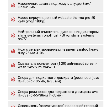
Наконечник шланга под хомут, штуцер 8мм/
шланг 8мм
Насос циркуляционный webasto thermo pro 50
-24v (угол 180гр)
Нейтральный очиститель дисков с индикатором
shine systems ironoff gel 750 мл shine systems
ss753
Нож с сегментированным лезвием sanitoo heavy
duty 25 мм 3106
Омыватель концентрат (1:20) anti-insect screen-
wash 24x250ml w45201
Опора для подкатного домкрата (резиновая)avs
rfj-105 (d-105 мм, h-35 мм)
Опора резиновая для подкатного домкрата avs
rfj-38s (d-65/38мм, h-33мм)
Освежитель (ароматизатор) подвесной гелевый