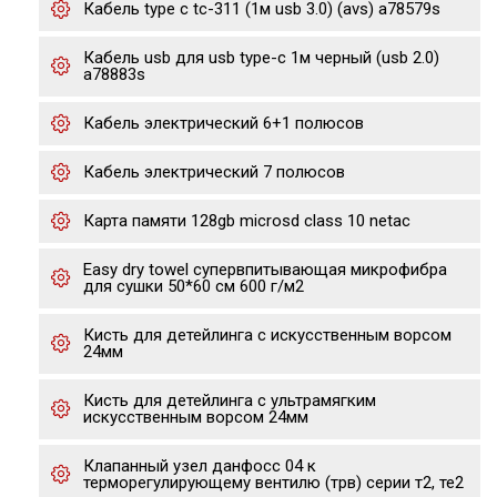
Кабель type c tc-311 (1м usb 3.0) (avs) a78579s
Кабель usb для usb type-c 1м черный (usb 2.0)
a78883s
Кабель электрический 6+1 полюсов
Кабель электрический 7 полюсов
Карта памяти 128gb microsd class 10 netac
Easy dry towel супервпитывающая микрофибра
для сушки 50*60 см 600 г/м2
Кисть для детейлинга с искусственным ворсом
24мм
Кисть для детейлинга с ультрамягким
искусственным ворсом 24мм
Клапанный узел данфосс 04 к
терморегулирующему вентилю (трв) серии т2, те2