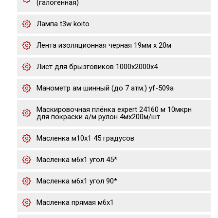
(галогенная)
Лампа t3w koito
Лента изоляционная черная 19мм х 20м
Лист для брызговиков 1000х2000х4
Манометр ам шинный (до 7 атм.) yf-509a
Маскировочная плёнка expert 24160 м 10мкрн
для покраски а/м рулон 4мх200м/шт.
Масленка м10х1 45 градусов
Масленка м6х1 угол 45*
Масленка м6х1 угол 90*
Масленка прямая м6х1