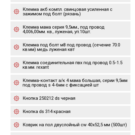
Клемма акб компл. свинцовая усиленная с
зажимом под болт (рязань)
Клемма мама серия 9,5мм., под провод
4,006,00мм. кв., луженая, уп.10шт.
Клемма под болт м8 под провод (сечение 70.0
кв.мм) медь луженая квт
Клемма соединительная пвх под провод 0.5-1.5
кв.мм. rexant
Клемма-контакт а/к 4 мама большая, серии 9,5мм
под провод s 4-6мм с фиксацией шт
Кнопка 250212 ds черная
Кнопка ds 314 красная
Коврик на пол двуслойный cw 40x52,5 мм (500шт)