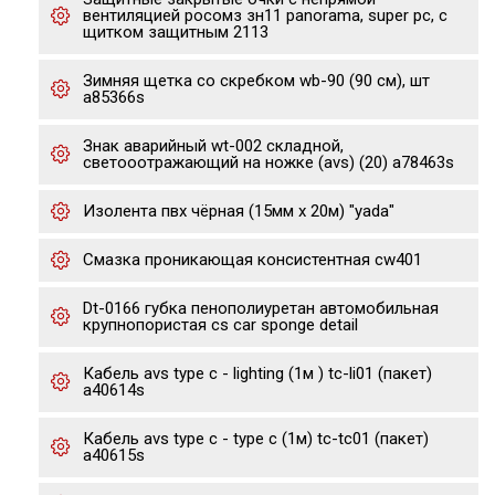
вентиляцией росомз зн11 panorama, super pc, с
щитком защитным 2113
Зимняя щетка со скребком wb-90 (90 см), шт
a85366s
Знак аварийный wt-002 складной,
светооотражающий на ножке (avs) (20) a78463s
Изолента пвх чёрная (15мм х 20м) "yada"
Cмазка проникающая консистентная cw401
Dt-0166 губка пенополиуретан автомобильная
крупнопористая cs car sponge detail
Кабель avs type c - lighting (1м ) tc-li01 (пакет)
a40614s
Кабель avs type c - type c (1м) tc-tc01 (пакет)
a40615s