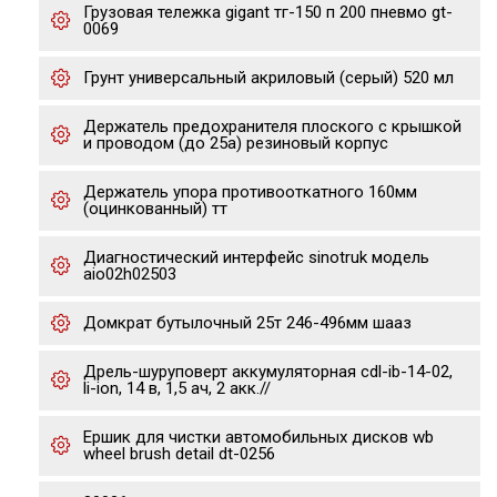
Грузовая тележка gigant тг-150 п 200 пневмо gt-
0069
Грунт универсальный акриловый (серый) 520 мл
Держатель предохранителя плоского с крышкой
и проводом (до 25а) резиновый корпус
Держатель упора противооткатного 160мм
(оцинкованный) тт
Диагностический интерфейс sinotruk модель
aio02h02503
Домкрат бутылочный 25т 246-496мм шааз
Дрель-шуруповерт аккумуляторная cdl-ib-14-02,
li-ion, 14 в, 1,5 ач, 2 акк.//
Ершик для чистки автомобильных дисков wb
wheel brush detail dt-0256