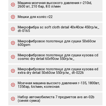
Машина моечная высокого давления r-210id,
2600 вт, 210 бар, 8.0 л/мин
Мешки для колёс r22
Микрофибра sc soft cloth detail 40х40см 450гр/м_
dt-0165
Микрофибровое полотенце для сушки 50x60см
600gsm
Микрофибровое полотенце для сушки кузова cd
cosmic dry detail 60х90см 550гр/м_
Микрофибровое полотенце для сушки кузова ed
extra dry detail 50х60см 550гр/м_ dt-0226
Моечная машина высокго давления r-135, 1800вт,
135бар, 6л/мин, колесная.
Набор автомобилиста 7 предметов avs an-02b
(синяя сумка)