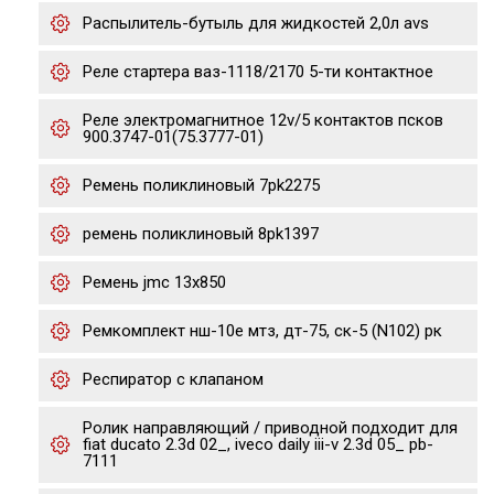
Распылитель-бутыль для жидкостей 2,0л avs
Реле стартера ваз-1118/2170 5-ти контактное
Реле электромагнитное 12v/5 контактов псков
900.3747-01(75.3777-01)
Ремень поликлиновый 7pk2275
ремень поликлиновый 8pk1397
Ремень jmc 13х850
Ремкомплект нш-10е мтз, дт-75, ск-5 (N102) рк
Респиратор с клапаном
Ролик направляющий / приводной подходит для
fiat ducato 2.3d 02_, iveco daily iii-v 2.3d 05_ pb-
7111