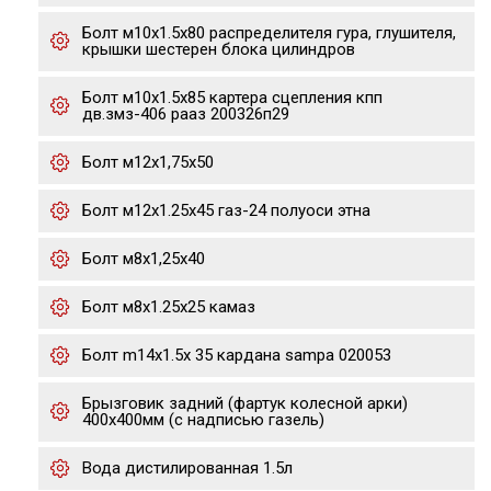
Болт м10х1.5х80 распределителя гура, глушителя,
крышки шестерен блока цилиндров
Болт м10х1.5х85 картера сцепления кпп
дв.змз-406 рааз 200326п29
Болт м12х1,75х50
Болт м12х1.25х45 газ-24 полуоси этна
Болт м8х1,25х40
Болт м8х1.25х25 камаз
Болт m14x1.5x 35 кардана sampa 020053
Брызговик задний (фартук колесной арки)
400х400мм (с надписью газель)
Вода дистилированная 1.5л