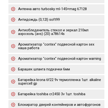
Антенна авто turbosky ml-145+mag 67128
Антидождь (0,12l) soft99
Антиобледенитель стекол и зеркал 210мл
аэрозоль (avs) (20) a78614s
Ароматизатор "contex" подвесной картон sex
наша работа
Ароматизатор "contex" подвесной картон warning
Барашек шланга подкачки 6мм
Батарейка krona 6f22 9v термопленка 1шт. alkaline
supercell gp
Батарейка toshiba cr2450 3v 1шт. toshiba
Блокиратор дверей контейнеров и автофургонов