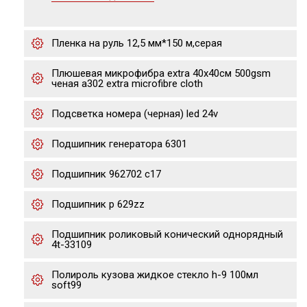
Пленка на руль 12,5 мм*150 м,серая
Плюшевая микрофибра extra 40x40см 500gsm
ченая a302 extra microfibre cloth
Подсветка номера (черная) led 24v
Подшипник генератора 6301
Подшипник 962702 с17
Подшипник р 629zz
Подшипник роликовый конический однорядный
4t-33109
Полироль кузова жидкое стекло h-9 100мл
soft99