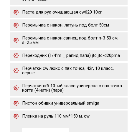
Паста для рук очищающая cw620 10кг
Перемычка с након. латунь под болт 50см
Перемычка с након.свинец под болт п-3 50 см,
s=25 мм
Переходник (1/4"m _ рапид папа) jtc jtc-d20pma
Перчатки cw люкс с пвх точка, 42г, 10 класс,
серые
Перчатки х/б 10-ый класс универсал с пвх точка
когти (4 нити) (пара)
Пистон обивки универсальный smilga
Пленка на руль 110 мм*150 м. сw