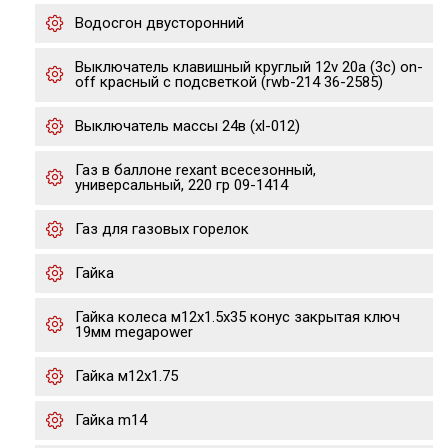
Водосгон двусторонний
Выключатель клавишный круглый 12v 20а (3с) on-
off красный с подсветкой (rwb-214 36-2585)
Выключатель массы 24в (xl-012)
Газ в баллоне rexant всесезонный,
универсальный, 220 гр 09-1414
Газ для газовых горелок
Гайка
Гайка колеса м12х1.5х35 конус закрытая ключ
19мм megapower
Гайка м12х1.75
Гайка m14