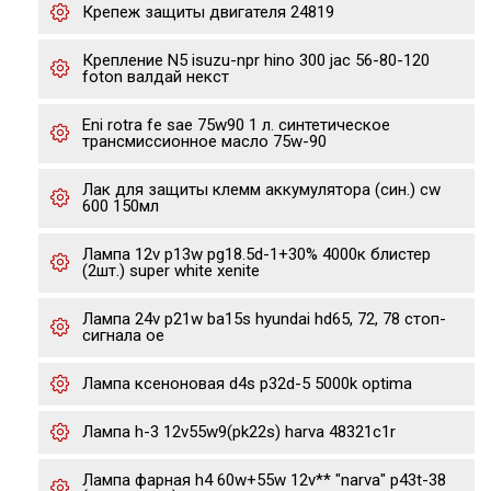
Крепеж защиты двигателя 24819
Крепление N5 isuzu-npr hino 300 jac 56-80-120
foton валдай некст
Eni rotra fe sae 75w90 1 л. cинтетическое
трансмиссионное масло 75w-90
Лак для защиты клемм аккумулятора (син.) cw
600 150мл
Лампа 12v p13w pg18.5d-1+30% 4000к блистер
(2шт.) super white xenite
Лампа 24v p21w ba15s hyundai hd65, 72, 78 стоп-
сигнала oe
Лампа ксеноновая d4s p32d-5 5000k optima
Лампа h-3 12v55w9(pk22s) harva 48321c1r
Лампа фарная h4 60w+55w 12v** "narva" p43t-38