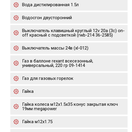
Вода дистилированная 1.5л
Водосгон двусторонний
Выключатель клавишный круглый 12v 20а (3с) on-
off красный с подсветкой (rwb-214 36-2585)
Выключатель массы 24в (xl-012)
Газ в баллоне rexant всесезонный,
универсальный, 220 гр 09-1414
Газ для газовых горелок
Гайка
Гайка колеса м12х1.5х35 конус закрытая ключ
19мм megapower
Гайка м12х1.75