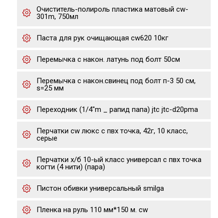
Очиститель-полироль пластика матовый cw-
301m, 750мл
Паста для рук очищающая cw620 10кг
Перемычка с након. латунь под болт 50см
Перемычка с након.свинец под болт п-3 50 см,
s=25 мм
Переходник (1/4"m _ рапид папа) jtc jtc-d20pma
Перчатки cw люкс с пвх точка, 42г, 10 класс,
серые
Перчатки х/б 10-ый класс универсал с пвх точка
когти (4 нити) (пара)
Пистон обивки универсальный smilga
Пленка на руль 110 мм*150 м. сw