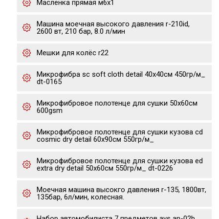
Масленка прямая м6х1
Машина моечная высокого давления r-210id,
2600 вт, 210 бар, 8.0 л/мин
Мешки для колёс r22
Микрофибра sc soft cloth detail 40х40см 450гр/м_
dt-0165
Микрофибровое полотенце для сушки 50x60см
600gsm
Микрофибровое полотенце для сушки кузова cd
cosmic dry detail 60х90см 550гр/м_
Микрофибровое полотенце для сушки кузова ed
extra dry detail 50х60см 550гр/м_ dt-0226
Моечная машина высокго давления r-135, 1800вт,
135бар, 6л/мин, колесная.
Набор автомобилиста 7 предметов avs an-02b