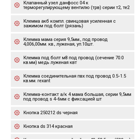
Клапанный узел данфосс 04 к
терморегулирующему вентилю (трв) серии т2, те2
Клемма акб компл. свинцовая усиленная с
зажимом под болт (рязань)
Клемма мама серия 9,5мм., под провод
4,006,00мм. кв., луженая, уп.10шт.
Клемма под болт м8 под провод (сечение 70.0
кв.мм) медь луженая квт
Клемма соединительная пвх под провод 0.5-1.5
кв.мм. rexant
Клемма-контакт а/к 4 мама большая, серии 9,5мм
под провод s 4-6мм с фиксацией шт
Кнопка 250212 ds черная
Кнопка ds 314 красная