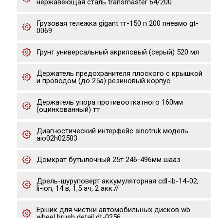
нержавеющая сталь transmaster 64/200
Грузовая тележка gigant тг-150 п 200 пневмо gt-
0069
Грунт универсальный акриловый (серый) 520 мл
Держатель предохранителя плоского с крышкой
и проводом (до 25а) резиновый корпус
Держатель упора противооткатного 160мм
(оцинкованный) тт
Диагностический интерфейс sinotruk модель
aio02h02503
Домкрат бутылочный 25т 246-496мм шааз
Дрель-шуруповерт аккумуляторная cdl-ib-14-02,
li-ion, 14 в, 1,5 ач, 2 акк.//
Ершик для чистки автомобильных дисков wb
wheel brush detail dt-0256