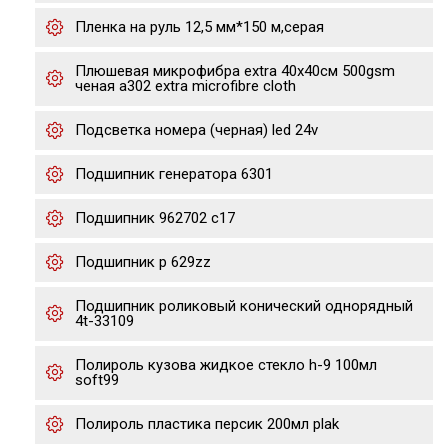
Пленка на руль 12,5 мм*150 м,серая
Плюшевая микрофибра extra 40x40см 500gsm
ченая a302 extra microfibre cloth
Подсветка номера (черная) led 24v
Подшипник генератора 6301
Подшипник 962702 с17
Подшипник р 629zz
Подшипник роликовый конический однорядный
4t-33109
Полироль кузова жидкое стекло h-9 100мл
soft99
Полироль пластика персик 200мл plak