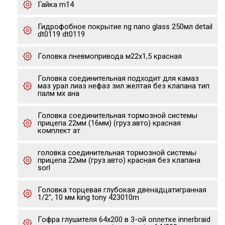
Гайка m14
Гидрофобное покрытие ng nano glass 250мл detail
dt0119 dt0119
Головка пневмопривода м22х1,5 красная
Головка соединительная подходит для камаз
маз урал лиаз нефаз зил желтая без клапана тип
палм мх ана
Головка соединительная тормозной системы
прицепа 22мм (16мм) (груз.авто) красная
комплект ат
головка соединительная тормозной системы
прицепа 22мм (груз.авто) красная без клапана
sorl
Головка торцевая глубокая двенадцатигранная
1/2", 10 мм king tony 423010m
Гофра глушителя 64х200 в 3-ой оплетке innerbraid