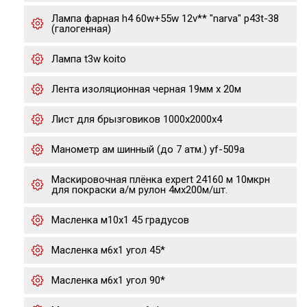
Лампа фарная h4 60w+55w 12v** "narva" p43t-38
(галогенная)
Лампа t3w koito
Лента изоляционная черная 19мм х 20м
Лист для брызговиков 1000х2000х4
Манометр ам шинный (до 7 атм.) yf-509a
Маскировочная плёнка expert 24160 м 10мкрн
для покраски а/м рулон 4мх200м/шт.
Масленка м10х1 45 градусов
Масленка м6х1 угол 45*
Масленка м6х1 угол 90*