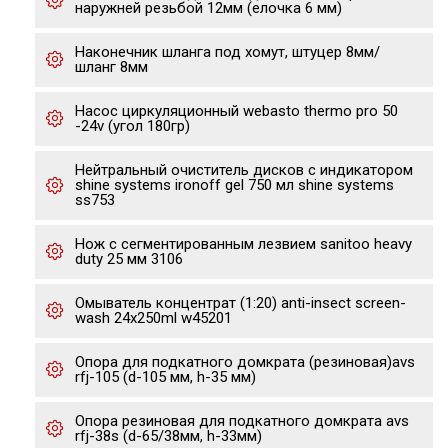
наружней резьбой 12мм (елочка 6 мм)
Наконечник шланга под хомут, штуцер 8мм/
шланг 8мм
Насос циркуляционный webasto thermo pro 50
-24v (угол 180гр)
Нейтральный очиститель дисков с индикатором
shine systems ironoff gel 750 мл shine systems
ss753
Нож с сегментированным лезвием sanitoo heavy
duty 25 мм 3106
Омыватель концентрат (1:20) anti-insect screen-
wash 24x250ml w45201
Опора для подкатного домкрата (резиновая)avs
rfj-105 (d-105 мм, h-35 мм)
Опора резиновая для подкатного домкрата avs
rfj-38s (d-65/38мм, h-33мм)