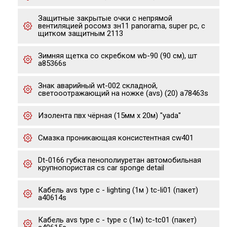
Защитные закрытые очки с непрямой
вентиляцией росомз зн11 panorama, super pc, с
щитком защитным 2113
Зимняя щетка со скребком wb-90 (90 см), шт
a85366s
Знак аварийный wt-002 складной,
светооотражающий на ножке (avs) (20) a78463s
Изолента пвх чёрная (15мм х 20м) "yada"
Cмазка проникающая консистентная cw401
Dt-0166 губка пенополиуретан автомобильная
крупнопористая cs car sponge detail
Кабель avs type c - lighting (1м ) tc-li01 (пакет)
a40614s
Кабель avs type c - type c (1м) tc-tc01 (пакет)