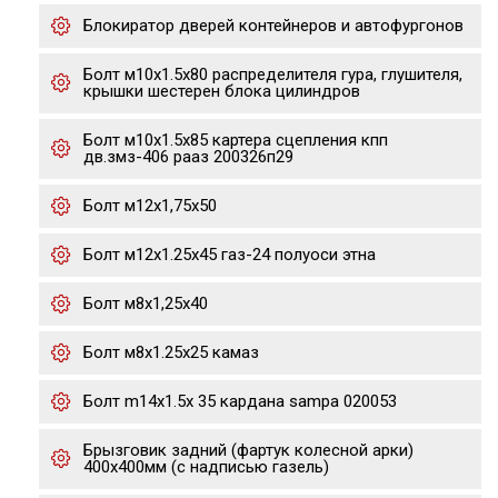
Блокиратор дверей контейнеров и автофургонов
Болт м10х1.5х80 распределителя гура, глушителя,
крышки шестерен блока цилиндров
Болт м10х1.5х85 картера сцепления кпп
дв.змз-406 рааз 200326п29
Болт м12х1,75х50
Болт м12х1.25х45 газ-24 полуоси этна
Болт м8х1,25х40
Болт м8х1.25х25 камаз
Болт m14x1.5x 35 кардана sampa 020053
Брызговик задний (фартук колесной арки)
400х400мм (с надписью газель)