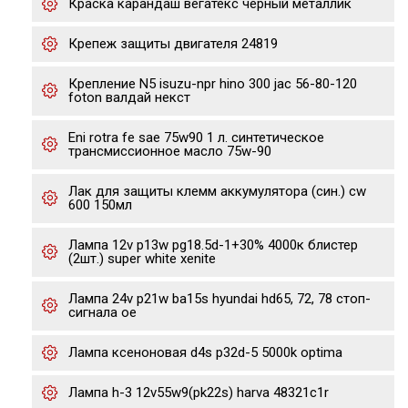
Краска карандаш вегатекс черный металлик
Крепеж защиты двигателя 24819
Крепление N5 isuzu-npr hino 300 jac 56-80-120
foton валдай некст
Eni rotra fe sae 75w90 1 л. cинтетическое
трансмиссионное масло 75w-90
Лак для защиты клемм аккумулятора (син.) cw
600 150мл
Лампа 12v p13w pg18.5d-1+30% 4000к блистер
(2шт.) super white xenite
Лампа 24v p21w ba15s hyundai hd65, 72, 78 стоп-
сигнала oe
Лампа ксеноновая d4s p32d-5 5000k optima
Лампа h-3 12v55w9(pk22s) harva 48321c1r