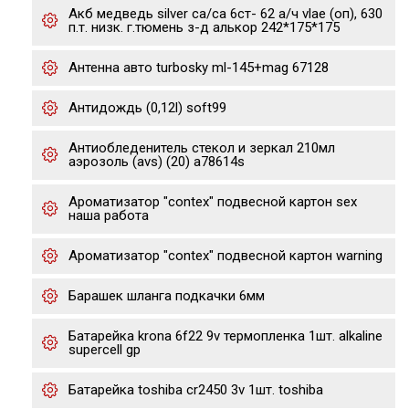
Акб медведь silver ca/ca 6ст- 62 а/ч vlae (оп), 630
п.т. низк. г.тюмень з-д алькор 242*175*175
Антенна авто turbosky ml-145+mag 67128
Антидождь (0,12l) soft99
Антиобледенитель стекол и зеркал 210мл
аэрозоль (avs) (20) a78614s
Ароматизатор "contex" подвесной картон sex
наша работа
Ароматизатор "contex" подвесной картон warning
Барашек шланга подкачки 6мм
Батарейка krona 6f22 9v термопленка 1шт. alkaline
supercell gp
Батарейка toshiba cr2450 3v 1шт. toshiba