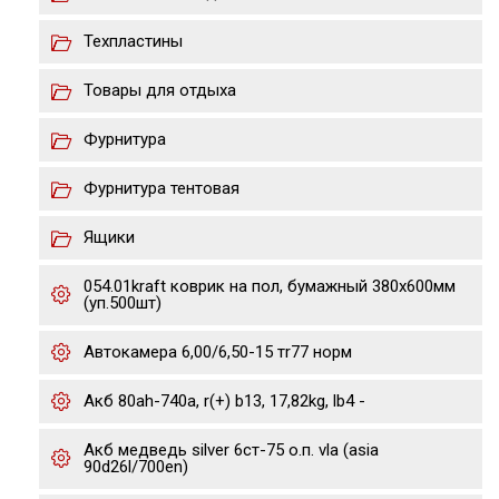
Техпластины
Товары для отдыха
Фурнитура
Фурнитура тентовая
Ящики
054.01kraft коврик на пол, бумажный 380х600мм
(уп.500шт)
Автокамера 6,00/6,50-15 тr77 норм
Акб 80ah-740a, r(+) b13, 17,82kg, lb4 -
Акб медведь silver 6ст-75 о.п. vla (asia
90d26l/700en)